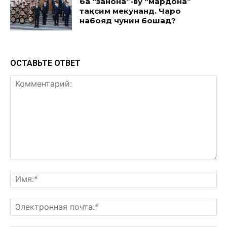
ба “занона”-ву “мардона”
тақсим мекунанд. Чаро
набояд чунин бошад?
ОСТАВЬТЕ ОТВЕТ
Комментарий:
Им
Эл
поч