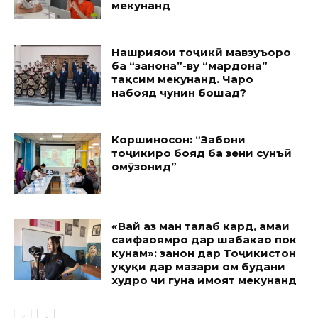
мекунанд
Нашрияҳои тоҷикӣ мавзуъҳоро
ба “занона”-ву “мардона”
тақсим мекунанд. Чаро
набояд чунин бошад?
Коршиносон: “Забони
тоҷикиро бояд ба зеҳни сунъӣ
омӯзонид”
«Вай аз ман талаб кард, ҳамаи
саҳифаҳоямро дар шабакаҳо пок
кунам»: занон дар Тоҷикистон
ҳуқуқи дар мазҳари ом будани
худро чи гуна ҳимоят мекунанд