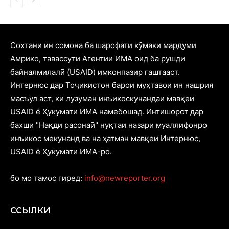
Cохтани ин сомона ба шарофати кӯмаки мардуми
Амрико, тавассути Агентии ИМА оид ба рушди
байналмилалӣ (USAID) имконпазир гаштааст.
Интернюс дар Тоҷикистон барои муҳтавои ин нашрия
масъул аст, ки лузуман инъикоскунандаи мавқеи
USAID ё Ҳукумати ИМА намебошад. Интишорот дар
бахши "Нақди расонаӣ" нуқтаи назари муаллифонро
инъикос мекунанд ва на ҳатман мавқеи Интернюс,
USAID ё Ҳукумати ИМА-ро.
бо мо тамос гиред:
info@newreporter.org
ССЫЛКИ