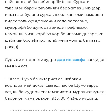
пайвастшавӣ ба вебинар 1Mb аст. Суръати
тавсиявӣ барои фаъолияти бароҳат аз 2Mb (дар
вақти паст будани суръат, шояд ҳангоми намоиши
видеороликҳо қафомонии садо ва тасвир,
муаррифӣ бо шумораи зиёди графикаҳо,
намоиши мизи корӣ ва кор бо низоми дигаре, ки
шабакаи босифатро талаб менамоянд, ба назар
расад).
Суръати интернети худро
дар ин саҳифа
санҷидан
мумкин аст.
— Агар Шумо ба интернет аз шабакаи
корпоративӣ дохил шавед, пас ба Шумо зарур
аст, ки ба мудири системавиатон муроҷиат кунед,
барои он ки ӯ портҳои 1935, 80, 443-ро кушояд.