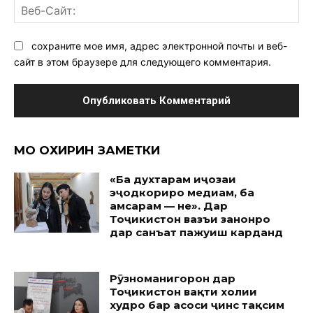
Ве
Са
сохраните мое имя, адрес электронной почты и веб-
сайт в этом браузере для следующего комментария.
МО ОХИРИН ЗАМЕТКИ
«Ба духтарам иҷозаи
эҷодкориро медиҳам, ба
ҳамсарам — не». Дар
Тоҷикистон вазъи занонро
дар санъат пажуҳиш карданд
Рӯзноманигорон дар
Тоҷикистон вақти холии
худро бар асоси ҷинс тақсим