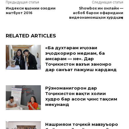
Предыдущая статья
Следующая статья
Индекси ҷаҳонии озодии
Showbox ин онлайн —
матбуот 2016
асбоб барои офаридани
видеонамоишҳои хурдҳаҷм
RELATED ARTICLES
«Ба духтарам иҷозаи
эҷодкориро медиҳам, ба
ҳамсарам — не». Дар
Тоҷикистон вазъи занонро
дар санъат пажуҳиш карданд
Рӯзноманигорон дар
Тоҷикистон вақти холии
худро бар асоси ҷинс тақсим
мекунанд
Нашрияҳои тоҷикӣ мавзуъҳоро