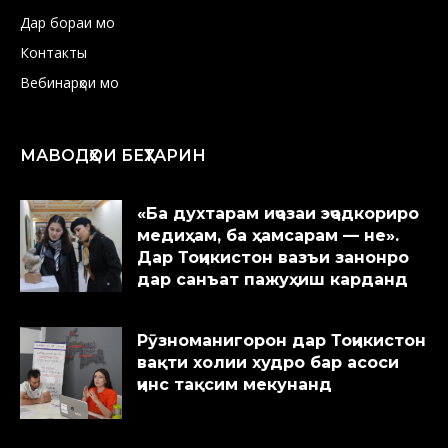
Дар бораи мо
Контакты
Вебинарҳои мо
МАВОДҲОИ БЕҲТАРИН
«Ба духтарам иҷозаи эҷодкориро
медиҳам, ба ҳамсарам — не».
Дар Тоҷикистон вазъи занонро
дар санъат пажуҳиш карданд
Рӯзноманигорон дар Тоҷикистон
вақти холии худро бар асоси
ҷинс тақсим мекунанд