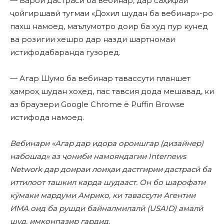
— Барои дастрасӣ ба вебинар, дар саҳифаи
ҷойгиршавӣ тугмаи «Дохил шудан ба вебинар»-ро
пахш намоед, маълумотро доир ба худ пур кунед
ва розигии хешро дар назди шартномаи
истифодабаранда гузоред.
— Агар Шумо ба вебинар тавассути планшет
ҳамроҳ шудан хоҳед, пас тавсия дода мешавад, ки
аз браузери Google Chrome ё Puffin Browse
истифода намоед.
Вебинари «Агар дар идора ороишгар (дизайнер)
набошад» аз ҷониби намояндагии Internews
Network дар доираи лоиҳаи дастгирии дастрасӣ ба
иттилоот ташкил карда шудааст. Он бо шарофати
кӯмаки мардуми Амрико, ки тавассути Агентии
ИМА оид ба рушди байналмилалӣ (USAID) амалӣ
шуд, имконпазир гардид.