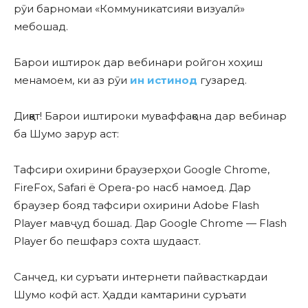
рӯи барномаи «Коммуникатсияи визуалӣ»
мебошад.
Барои иштирок дар вебинари ройгон хоҳиш
менамоем, ки аз рӯи
ин истинод
гузаред.
Диққат! Барои иштироки муваффақона дар вебинар
ба Шумо зарур аст:
Тафсири охирини браузерҳои Google Chrome,
FireFox, Safari ё Opera-ро насб намоед. Дар
браузер бояд тафсири охирини Adobe Flash
Player мавҷуд бошад. Дар Google Chrome — Flash
Player бо пешфарз сохта шудааст.
Санҷед, ки суръати интернети пайвасткардаи
Шумо кофӣ аст. Ҳадди камтарини суръати