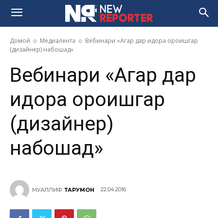
Домой
Медиалента
Вебинари «Агар дар идора ороишгар
(дизайнер) набошад»
Вебинари «Агар дар
идора ороишгар
(дизайнер)
набошад»
22.04.2016
МУАЛЛИФ:
ТАРҶУМОН