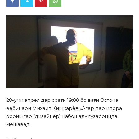
28-уми апрел дар соати 19:00 бо вақти Остона
вебинари Михаил Кишкарёв «Агар дар идора
ороишгар (дизайнер) набошад» гузаронида
мешавад.