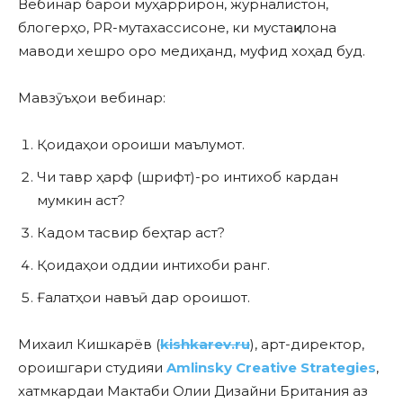
Вебинар барои муҳаррирон, журналистон,
блогерҳо, PR-мутахассисоне, ки мустақилона
маводи хешро оро медиҳанд, муфид хоҳад буд.
Мавзӯъҳои вебинар:
Қоидаҳои ороиши маълумот.
Чи тавр ҳарф (шрифт)-ро интихоб кардан
мумкин аст?
Кадом тасвир беҳтар аст?
Қоидаҳои оддии интихоби ранг.
Ғалатҳои навъӣ дар ороишот.
Михаил Кишкарёв (
kishkarev.ru
), арт-директор,
ороишгари студияи
Amlinsky Creative Strategies
,
хатмкардаи Мактаби Олии Дизайни Британия аз