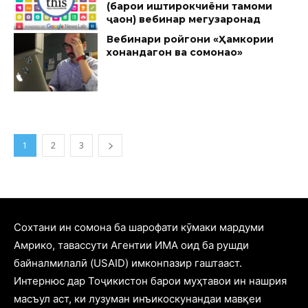
(барои иштирокчиёни тамоми
ҷаҳон) вебинар мегузаронад
Вебинари ройгони «Ҳамкории
хонандагон ва сомонаҳо»
1
2
3
Cохтани ин сомона ба шарофати кӯмаки мардуми
Амрико, тавассути Агентии ИМА оид ба рушди
байналмилалӣ (USAID) имконпазир гаштааст.
Интернюс дар Тоҷикистон барои муҳтавои ин нашрия
масъул аст, ки лузуман инъикоскунандаи мавқеи