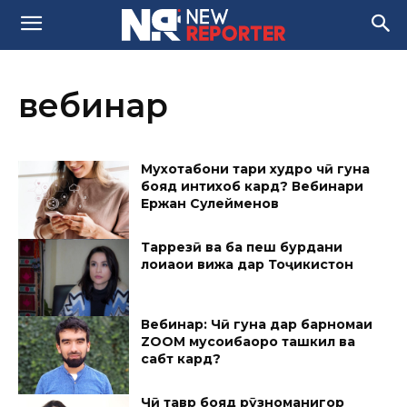
вебинар
Мухотабони тарҳи худро чӣ гуна
бояд интихоб кард? Вебинари
Ержан Сулейменов
Тарҳрезӣ ва ба пеш бурдани
лоиҳаҳои вижа дар Тоҷикистон
Вебинар: Чӣ гуна дар барномаи
ZOOM мусоҳибаҳоро ташкил ва
сабт кард?
Чӣ тавр бояд рӯзноманигор