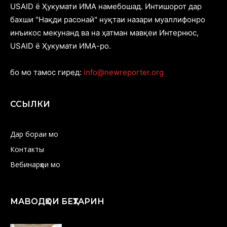
USAID ё Ҳукумати ИМА намебошад. Интишорот дар
бахши "Нақди расонаӣ" нуқтаи назари муаллифонро
инъикос мекунанд ва на ҳатман мавқеи Интернюс,
USAID ё Ҳукумати ИМА-ро.
бо мо тамос гиред:
info@newreporter.org
ССЫЛКИ
Дар бораи мо
Контакты
Вебинарҳои мо
МАВОДҲОИ БЕҲТАРИН