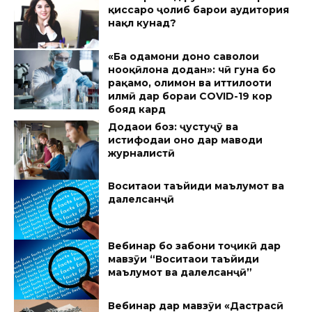
қиссаро ҷолиб барои аудитория
нақл кунад?
«Ба одамони доно саволҳои
нооқӣлона додан»: чӣ гуна бо
рақамҳо, олимон ва иттилооти
илмӣ дар бораи COVID-19 кор
бояд кард
Додаҳои боз: ҷустуҷӯ ва
истифодаи онҳо дар маводи
журналистӣ
Воситаҳои таъйиди маълумот ва
далелсанҷӣ
Вебинар бо забони тоҷикӣ дар
мавзӯи “Воситаҳои таъйиди
маълумот ва далелсанҷӣ”
Вебинар дар мавзӯи «Дастрасӣ