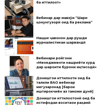
ба иттилоот»
Вебинар дар мавзӯи “Шарҳи
қонунгузорӣ оид ба реклама”
Нақши ҷавонон дар рушди
журналистикаи шаҳрвандӣ
Вебинари ройгони
«Менеджменти нашриёти хурд
дар шароити буҳрони иқтисодӣ»
Донишгоҳи иттилооти оид ба
таҳлили ВАО вебинар
мегузаронад [барои
иштирокчиён аз тамоми дунё]
Донишгоҳи иттилоотонӣ оид ба
истифодаи воситаҳои рақамӣ