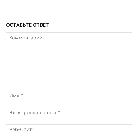
ОСТАВЬТЕ ОТВЕТ
Комментарий:
Им
Эл
поч
Ве
Са