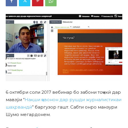
6 октябри соли 2017 вебинар бо забони тоҷикӣ дар
мавзӯи “
Нақши ҷавонон дар рушди журналистикаи
шаҳрвандӣ
” баргузор гашт. Сабти онро манзури
Шумо мегардонем.