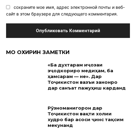
сохраните мое имя, адрес электронной почты и веб-
сайт в этом браузере для следующего комментария.
МО ОХИРИН ЗАМЕТКИ
«Ба духтарам иҷозаи
эҷодкориро медиҳам, ба
ҳамсарам — не». Дар
Тоҷикистон вазъи занонро
дар санъат пажуҳиш карданд
Рӯзноманигорон дар
Тоҷикистон вақти холии
худро бар асоси ҷинс тақсим
мекунанд