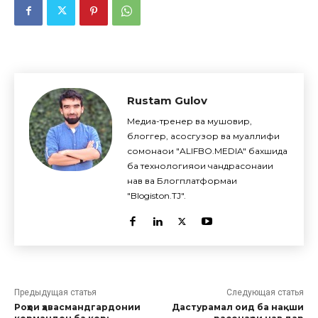
Rustam Gulov
Медиа-тренер ва мушовир,
блоггер, асосгузор ва муаллифи
сомонаҳои "ALIFBO.MEDIA" бахшида
ба технологияҳои чандрасонаии
нав ва Блогплатформаи
"Blogiston.TJ".
Предыдущая статья
Следующая статья
Роҳҳои ҳавасмандгардонии
Дастурамал оид ба нақши