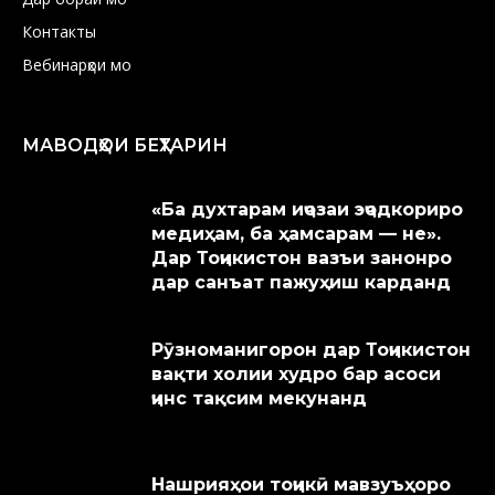
Контакты
Вебинарҳои мо
МАВОДҲОИ БЕҲТАРИН
«Ба духтарам иҷозаи эҷодкориро
медиҳам, ба ҳамсарам — не».
Дар Тоҷикистон вазъи занонро
дар санъат пажуҳиш карданд
Рӯзноманигорон дар Тоҷикистон
вақти холии худро бар асоси
ҷинс тақсим мекунанд
Нашрияҳои тоҷикӣ мавзуъҳоро