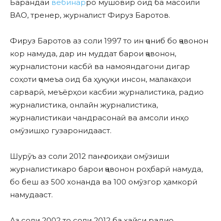
Барандаи
вебинар
ро мушовир оид ба масоили
ВАО, тренер, журналист Фируз Баротов.
Фируз Баротов аз соли 1997 то ин ҷониб бо ҷавонон
кор намуда, дар ин муддат барои ҷавонон,
журналистони касбӣ ва намояндагони дигар
соҳоти ҷомеъа оид ба ҳуқуқи инсон, малакаҳои
сарварӣ, меъёрҳои касбии журналистика, радио
журналистика, онлайн журналистика,
журналистикаи чандрасонаӣ ва амсоли инҳо
омӯзишҳо гузаронидааст.
Шурӯъ аз соли 2012 панҷ лоиҳаи омӯзиши
журналистикаро барои ҷавонон роҳбарӣ намуда,
бо беш аз 500 хонанда ва 100 омӯзгор ҳамкорӣ
намудааст.
Аз соли 2002 то соли 2012 ба ҳайси радио