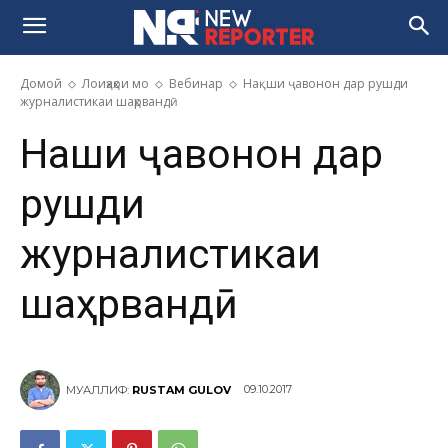
Домой
Лоиҳаҳои мо
Вебинар
Нақши ҷавонон дар рушди
журналистикаи шаҳрвандӣ
Нақши ҷавонон дар
рушди
журналистикаи
шаҳрвандӣ
09.10.2017
МУАЛЛИФ:
RUSTAM GULOV