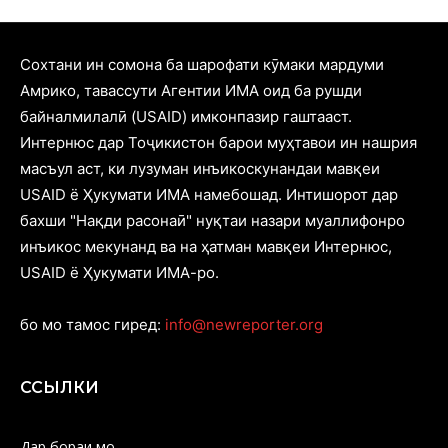
Cохтани ин сомона ба шарофати кӯмаки мардуми
Амрико, тавассути Агентии ИМА оид ба рушди
байналмилалӣ (USAID) имконпазир гаштааст.
Интернюс дар Тоҷикистон барои муҳтавои ин нашрия
масъул аст, ки лузуман инъикоскунандаи мавқеи
USAID ё Ҳукумати ИМА намебошад. Интишорот дар
бахши "Нақди расонаӣ" нуқтаи назари муаллифонро
инъикос мекунанд ва на ҳатман мавқеи Интернюс,
USAID ё Ҳукумати ИМА-ро.
бо мо тамос гиред:
info@newreporter.org
ССЫЛКИ
Дар бораи мо