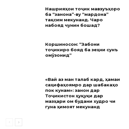
Нашрияҳои тоҷикӣ мавзуъҳоро
ба “занона”-ву “мардона”
тақсим мекунанд. Чаро
набояд чунин бошад?
Коршиносон: “Забони
тоҷикиро бояд ба зеҳни сунъӣ
омӯзонид”
«Вай аз ман талаб кард, ҳамаи
саҳифаҳоямро дар шабакаҳо
пок кунам»: занон дар
Тоҷикистон ҳуқуқи дар
мазҳари ом будани худро чи
гуна ҳимоят мекунанд