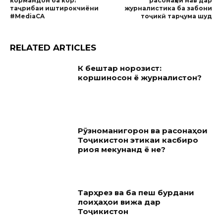
кормандон ба кор:
расонаҳои нав дар
таҷрибаи иштирокчиёни
журналистика ба забони
#MediaCA
тоҷикӣ тарҷума шуд
RELATED ARTICLES
Кӣ бештар норозист:
коршиносон ё журналистон?
Рӯзноманигорон ва расонаҳои
Тоҷикистон этикаи касбиро
риоя мекунанд ё не?
Тарҳрезӣ ва ба пеш бурдани
лоиҳаҳои вижа дар
Тоҷикистон