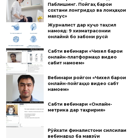
Паблишинг. Пойгаҳ барои
сохтани лонгридҳо ва лоиҳаҳои
махсус»
Журналист дар куҷо таҳсил
намояд: 9 хизматрасонии
онлайнӣ бо забони русӣ
Сабти вебинари «Чихел барои
онлайн-платформаҳо видео
сабит намоем»
Вебинари ройгон «Чихел барои
онлайн-пойгаҳҳо видео сабт
намоем»
Сабти вебинари «Онлайн-
метрика дар таҳририя»
Рӯйхати финалистони силсилаи
вебинарҳо ба мавзӯи