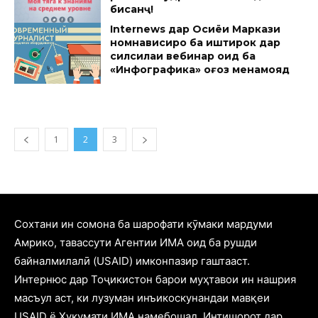
бисанҷ!
Internews дар Осиёи Маркази
номнависиро ба иштирок дар
силсилаи вебинар оид ба
«Инфографика» оғоз менамояд
1
2
3
Cохтани ин сомона ба шарофати кӯмаки мардуми
Амрико, тавассути Агентии ИМА оид ба рушди
байналмилалӣ (USAID) имконпазир гаштааст.
Интернюс дар Тоҷикистон барои муҳтавои ин нашрия
масъул аст, ки лузуман инъикоскунандаи мавқеи
USAID ё Ҳукумати ИМА намебошад. Интишорот дар