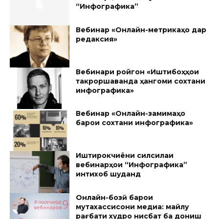
“Инфографика”
Вебинар «Онлайн-метрикаҳо дар
редаксия»
Вебинари ройгон «Иштибоҳҳои
такроршаванда ҳангоми сохтани
инфографика»
Вебинар «Онлайн-замимаҳо
барои сохтани инфографика»
Иштирокчиёни силсилаи
вебинарҳои “Инфографика”
интихоб шуданд
Онлайн-бозӣ барои
мутахассисони медиа: майлу
рағбати худро нисбат ба дониш