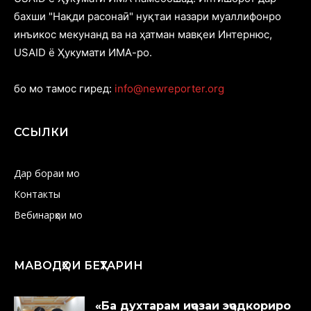
бахши "Нақди расонаӣ" нуқтаи назари муаллифонро
инъикос мекунанд ва на ҳатман мавқеи Интернюс,
USAID ё Ҳукумати ИМА-ро.
бо мо тамос гиред:
info@newreporter.org
ССЫЛКИ
Дар бораи мо
Контакты
Вебинарҳои мо
МАВОДҲОИ БЕҲТАРИН
«Ба духтарам иҷозаи эҷодкориро