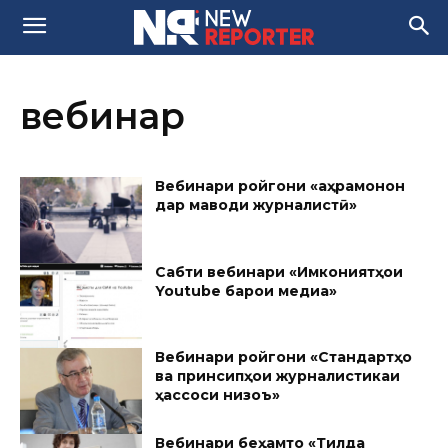
вебинар
Вебинари ройгони «Қаҳрамонон
дар маводи журналистӣ»
Сабти вебинари «Имкониятҳои
Youtube барои медиа»
Вебинари ройгони «Стандартҳо
ва принсипҳои журналистикаи
ҳассоси низоъ»
Вебинари беҳамто «Тилда