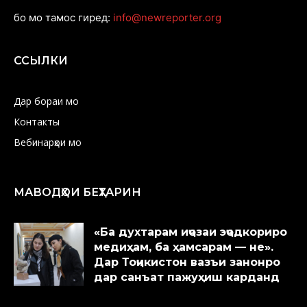
бо мо тамос гиред:
info@newreporter.org
ССЫЛКИ
Дар бораи мо
Контакты
Вебинарҳои мо
МАВОДҲОИ БЕҲТАРИН
«Ба духтарам иҷозаи эҷодкориро
медиҳам, ба ҳамсарам — не».
Дар Тоҷикистон вазъи занонро
дар санъат пажуҳиш карданд