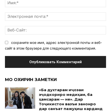
Им
Эл
поч
Ве
Са
сохраните мое имя, адрес электронной почты и веб-
сайт в этом браузере для следующего комментария.
МО ОХИРИН ЗАМЕТКИ
«Ба духтарам иҷозаи
эҷодкориро медиҳам, ба
ҳамсарам — не». Дар
Тоҷикистон вазъи занонро
дар санъат пажуҳиш карданд