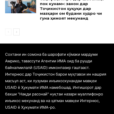
пок кунам»: занон дар
Тоҷикистон ҳуқуқи дар
мазҳари ом будани худро чи
гуна ҳимоят мекунанд
Cохтани ин сомона ба шарофати кӯмаки мардуми
Амрико, тавассути Агентии ИМА оид ба рушди
байналмилалӣ (USAID) имконпазир гаштааст.
Интернюс дар Тоҷикистон барои муҳтавои ин нашрия
масъул аст, ки лузуман инъикоскунандаи мавқеи
USAID ё Ҳукумати ИМА намебошад. Интишорот дар
бахши "Нақди расонаӣ" нуқтаи назари муаллифонро
инъикос мекунанд ва на ҳатман мавқеи Интернюс,
USAID ё Ҳукумати ИМА-ро.