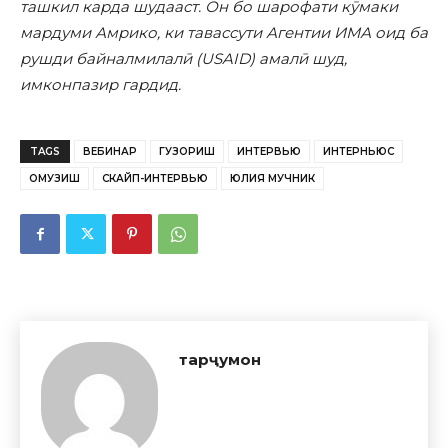
ташкил карда шудааст. Он бо шарофати к
ӯ
маки
мардуми Амрико, ки тавассути Агентии ИМА оид ба
рушди байналмилал
ӣ
(USAID) амал
ӣ
шуд,
имконпазир гардид.
TAGS
ВЕБИНАР
ГУЗОРИШ
ИНТЕРВЬЮ
ИНТЕРНЬЮС
ОМУЗИШ
СКАЙП-ИНТЕРВЬЮ
ЮЛИЯ МУЧНИК
тарҷумон