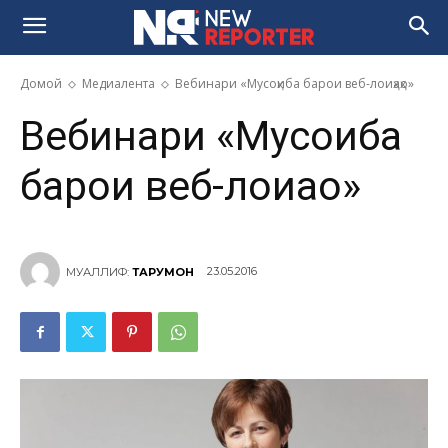
Домой
Медиалента
Вебинари «Мусоҳиба барои веб-лоиҳаҳо»
Вебинари «Мусоҳиба
барои веб-лоиҳаҳо»
23.05.2016
МУАЛЛИФ:
ТАРҶУМОН