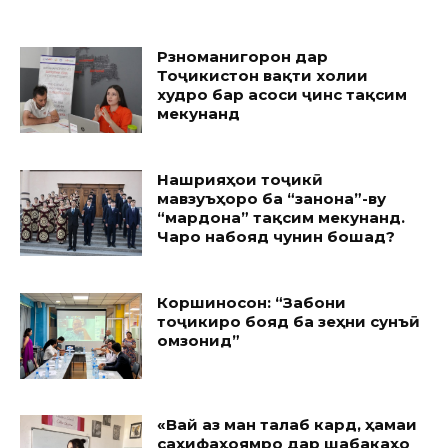
Рӯзноманигорон дар
Тоҷикистон вақти холии
худро бар асоси ҷинс тақсим
мекунанд
Нашрияҳои тоҷикӣ
мавзуъҳоро ба “занона”-ву
“мардона” тақсим мекунанд.
Чаро набояд чунин бошад?
Коршиносон: “Забони
тоҷикиро бояд ба зеҳни сунъӣ
омӯзонид”
«Вай аз ман талаб кард, ҳамаи
саҳифаҳоямро дар шабакаҳо