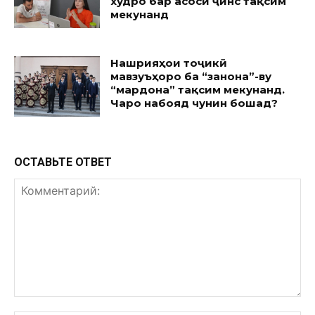
худро бар асоси ҷинс тақсим
мекунанд
Нашрияҳои тоҷикӣ
мавзуъҳоро ба “занона”-ву
“мардона” тақсим мекунанд.
Чаро набояд чунин бошад?
ОСТАВЬТЕ ОТВЕТ
Комментарий: