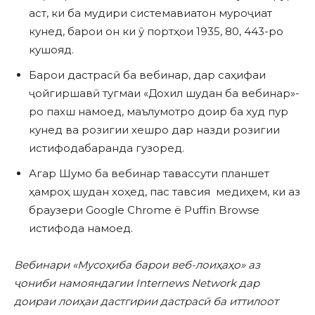
аст, ки ба мудири системавиатон муроҷиат
кунед, барои он ки ӯ портҳои 1935, 80, 443-ро
кушояд.
Барои дастрасӣ ба вебинар, дар саҳифаи
ҷойгиршавӣ тугмаи «Дохил шудан ба вебинар»-
ро пахш намоед, маълумотро доир ба худ пур
кунед ва розигии хешро дар назди розигии
истифодабаранда гузоред.
Агар Шумо ба вебинар тавассути планшет
ҳамроҳ шудан хоҳед, пас тавсия медиҳем, ки аз
браузери Google Chrome ё Puffin Browse
истифода намоед.
Вебинари «Мусоҳиба барои веб-лоиҳаҳо» аз
ҷ
ониби намояндагии Internews Network дар
доираи лоиҳаи дастгирии дастрас
ӣ
ба иттилоот