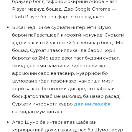
браузер бояд тафсири охирини Adobe Flash
Player мавҷуд бошад. Дар Google Chrome —
Flash Player бо пешфарз сохта шудааст.
Бисанҷед, ки оё суръати интернети Шумо
барои пайвастшавӣ кифоягӣ мекунад. Суръати
ҳадди ақали пайвастшавӣ ба вебинар бояд 1Mb
бошад. Суръати тавсиядиҳанда барои кори
бароҳат аз 2Mb (дар вақти паст будани суръат,
шояд ҳангоми намоиши видеороликҳо
қафомонии садо ва тасвир, муаррифӣ бо
шумораи зиёди графикаҳо, намоиши мизи
корӣ ва кор бо низоми дигаре, ки шабакаи
босифатро талаб менамоянд, ба назар расад).
Суръати интернети худро
дар ин саҳифа
санҷидан мумкин аст.
Агар Шумо ба интернет аз шабакаи
корпоративӣ дохил шавед, пас ба Шумо зарур