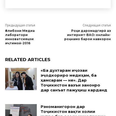
Предыдущая статья
Следующая статья
Ғолибони Медиа
Роҳи даромадгирӣ аз
лаборатори
интернет-ВАО: онлайн-
инноватсияҳои
роҳнамо барои навкорон
иҷтимоӣ-2016
RELATED ARTICLES
«Ба духтарам иҷозаи
эҷодкориро медиҳам, ба
ҳамсарам — не». Дар
Тоҷикистон вазъи занонро
дар санъат пажуҳиш карданд
Рӯзноманигорон дар
Тоҷикистон вақти холии