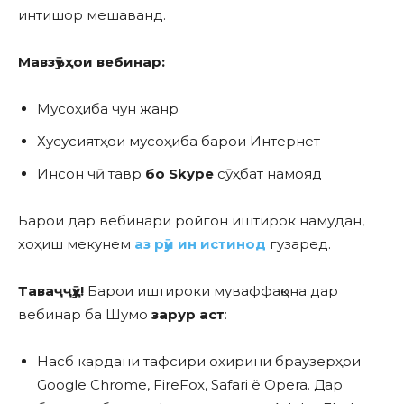
интишор мешаванд.
Мавз
ӯъҳои вебинар:
Мусоҳиба чун жанр
Хусусиятҳои мусоҳиба барои Интернет
Инсон чӣ тавр
бо Skype
сӯҳбат намояд
Барои дар вебинари ройгон иштирок намудан,
хоҳиш мекунем
аз рӯи ин истинод
гузаред.
Таваҷҷӯҳ!
Барои иштироки муваффақона дар
вебинар ба Шумо
зарур аст
:
Насб кардани тафсири охирини браузерҳои
Google Chrome, FireFox, Safari ё Opera. Дар