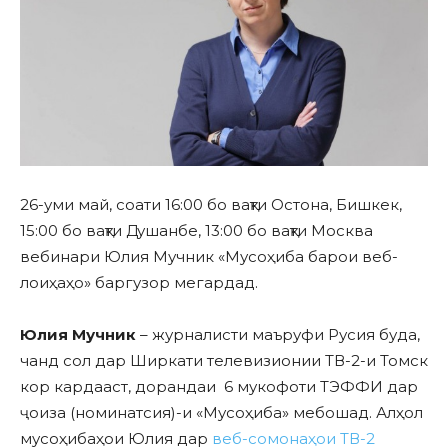
26-уми май, соати 16:00 бо вақти Остона, Бишкек,
15:00 бо вақти Душанбе, 13:00 бо вақти Москва
вебинари Юлия Мучник «Мусоҳиба барои веб-
лоиҳаҳо» баргузор мегардад.
Юлия Мучник
– журналисти маъруфи Русия буда,
чанд сол дар Ширкати телевизионии ТВ-2-и Томск
кор кардааст, дорандаи 6 мукофоти ТЭФФИ дар
ҷоиза (номинатсия)-и «Мусоҳиба» мебошад. Алҳол
мусоҳибаҳои Юлия дар
веб-сомонаҳои ТВ-2