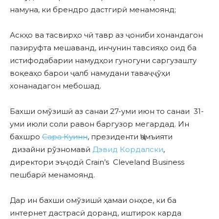
намуна, ки брендро дастгирӣ менамоянд;
Аскҳо ва тасвирҳо чӣ тавр аз ҷониби хонандагон
пазируфта мешаванд, инчунин тавсияҳо оид ба
истифодабарии намудҳои гуногуни саргузашту
воқеаҳо барои ҷалб намудани таваҷҷўҳи
хонанадагон мебошад.
Бахши омўзишӣ аз санаи 27-уми июн то санаи 31-
уми июли соли равон баргузор мегардад. Ин
бахшро
Сара Куинн
, президенти Ҷамъияти
дизайни рўзномавӣ
Дэвид Кордалски
,
директори эъҷодӣ Crain’s Cleveland Business
пешбарӣ менамоянд.
Дар ин бахши омўзишӣ ҳамаи онҳое, ки ба
интернет дастрасӣ доранд, иштирок карда