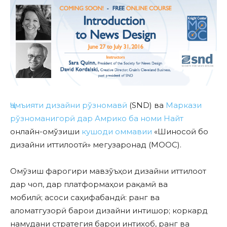
Ҷамъияти дизайни рўзномавӣ
(SND) ва
Маркази
рўзноманигорӣ дар Амрико ба номи Найт
онлайн-омўзиши
кушоди оммавии
«Шиносоӣ бо
дизайни иттилоотӣ» мегузаронад (MOOC).
Омўзиш фарогири мавзўъҳои дизайни иттилоот
дар чоп, дар платформаҳои рақамӣ ва
мобилӣ; асоси саҳифабандӣ: ранг ва
аломатгузорӣ барои дизайни интишор; коркард
намудани стратегия барои интихоб, ранг ва