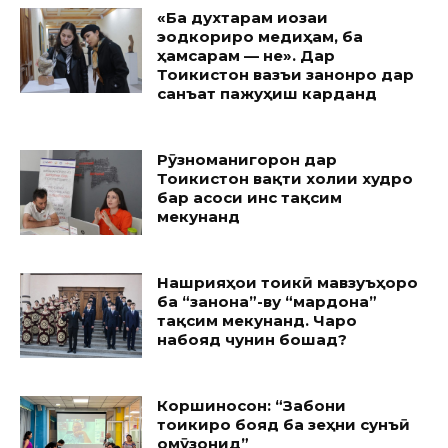
«Ба духтарам иҷозаи
эҷодкориро медиҳам, ба
ҳамсарам — не». Дар
Тоҷикистон вазъи занонро дар
санъат пажуҳиш карданд
Рӯзноманигорон дар
Тоҷикистон вақти холии худро
бар асоси ҷинс тақсим
мекунанд
Нашрияҳои тоҷикӣ мавзуъҳоро
ба “занона”-ву “мардона”
тақсим мекунанд. Чаро
набояд чунин бошад?
Коршиносон: “Забони
тоҷикиро бояд ба зеҳни сунъӣ
омӯзонид”