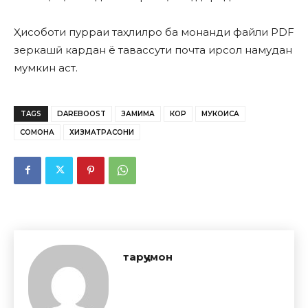
Ҳисоботи пурраи таҳлилро ба монанди файли PDF
зеркашӣ кардан ё тавассути почта ирсол намудан
мумкин аст.
TAGS
DAREBOOST
ЗАМИМА
КОР
МУКОИСА
СОМОНА
ХИЗМАТРАСОНИ
тарҷумон