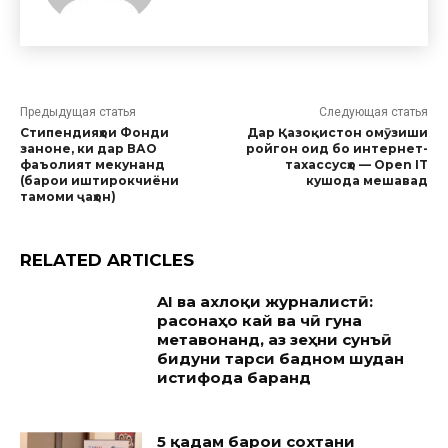
Предыдущая статья
Следующая статья
Стипендияҳои Фонди
Дар Қазоқистон омӯзиши
заноне, ки дар ВАО
ройгон оид бо интернет-
фаъолият мекунанд
тахассусҳо — Open IT
(барои иштирокчиёни
кушода мешавад
тамоми ҷаҳон)
RELATED ARTICLES
AI ва ахлоқи журналистӣ:
расонаҳо кай ва чӣ гуна
метавонанд, аз зеҳни сунъӣ
бидуни тарси бадном шудан
истифода баранд
5 қадам барои сохтани