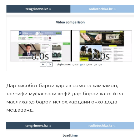
Дар ҳисобот барои ҳар як сомона ҳамзамон,
тавсифи муфассали кофӣ дар бораи хатогӣ ва
маслиҳатҳо барои ислоҳ кардани онҳо дода
мешаванд.