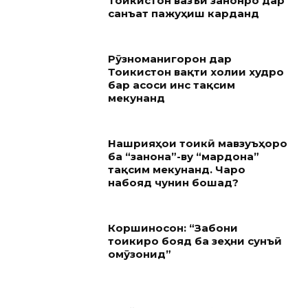
Тоҷикистон вазъи занонро дар
санъат пажуҳиш карданд
Рӯзноманигорон дар
Тоҷикистон вақти холии худро
бар асоси ҷинс тақсим
мекунанд
Нашрияҳои тоҷикӣ мавзуъҳоро
ба “занона”-ву “мардона”
тақсим мекунанд. Чаро
набояд чунин бошад?
Коршиносон: “Забони
тоҷикиро бояд ба зеҳни сунъӣ
омӯзонид”