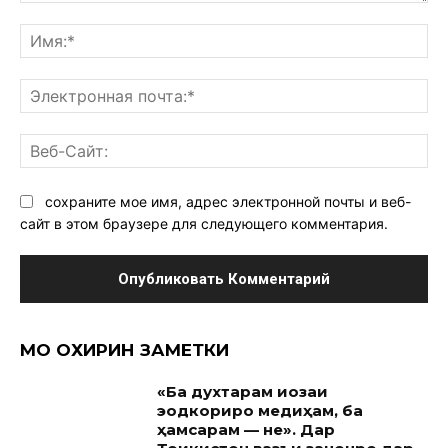
Комментарий:
Им
Эл
поч
Ве
Са
сохраните мое имя, адрес электронной почты и веб-
сайт в этом браузере для следующего комментария.
МО ОХИРИН ЗАМЕТКИ
«Ба духтарам иҷозаи
эҷодкориро медиҳам, ба
ҳамсарам — не». Дар