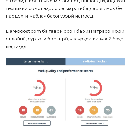
аз бақайдгирӣ Шумо метавонед нишондиҳандаҳои
техникии сомонаҳоро се маротиба дар як моҳ бе
пардохти маблағ баҳогузорӣ намоед.
Dareboost.com ба таври осон ба хизматрасониҳои
онлайнӣ, суръати боргирӣ, унсурҳои визуалӣ баҳо
медиҳад.