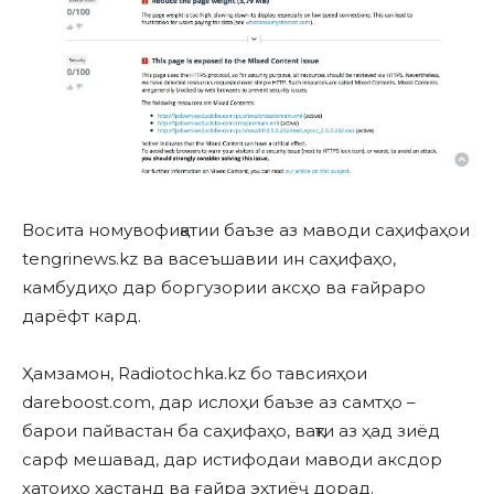
Восита номувофиқатии баъзе аз маводи саҳифаҳои
tengrinews.kz ва васеъшавии ин саҳифаҳо,
камбудиҳо дар боргузории аксҳо ва ғайраро
дарёфт кард.
Ҳамзамон, Radiotochka.kz бо тавсияҳои
dareboost.com, дар ислоҳи баъзе аз самтҳо –
барои пайвастан ба саҳифаҳо, вақти аз ҳад зиёд
сарф мешавад, дар истифодаи маводи аксдор
хатоиҳо ҳастанд ва ғайра эҳтиёҷ дорад.