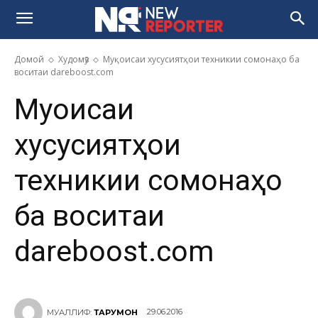
Домой
Худомӯз
Муқоисаи хусусиятҳои техникии сомонаҳо ба
воситаи dareboost.com
Муқоисаи
хусусиятҳои
техникии сомонаҳо
ба воситаи
dareboost.com
29.06.2016
МУАЛЛИФ:
ТАРҶУМОН