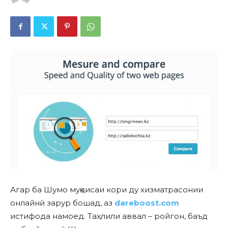
Агар ба Шумо муқоисаи кори ду хизматрасонии
онлайнӣ зарур бошад, аз
dareboost.com
истифода намоед. Таҳлили аввал – ройгон, баъд