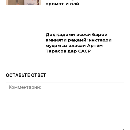
промпт-и олӣ
Даҳ қадами асосӣ барои
амнияти рақамӣ: нуктаҳои
муҳим аз ҷаласаи Артём
Тарасов дар CACP
ОСТАВЬТЕ ОТВЕТ