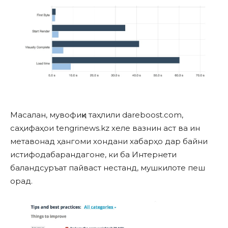
Масалан, мувофиқи таҳлили dareboost.com,
саҳифаҳои tengrinews.kz хеле вазнин аст ва ин
метавонад ҳангоми хондани хабарҳо дар байни
истифодабарандагоне, ки ба Интернети
баландсуръат пайваст нестанд, мушкилоте пеш
орад.