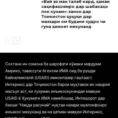
«Вай аз ман талаб кард, ҳамаи
саҳифаҳоямро дар шабакаҳо
пок кунам»: занон дар
Тоҷикистон ҳуқуқи дар
мазҳари ом будани худро чи
гуна ҳимоят мекунанд
Cохтани ин сомона ба шарофати кӯмаки мардуми
Амрико, тавассути Агентии ИМА оид ба рушди
байналмилалӣ (USAID) имконпазир гаштааст.
Интернюс дар Тоҷикистон барои муҳтавои ин нашрия
масъул аст, ки лузуман инъикоскунандаи мавқеи
USAID ё Ҳукумати ИМА намебошад. Интишорот дар
бахши "Нақди расонаӣ" нуқтаи назари муаллифонро
инъикос мекунанд ва на ҳатман мавқеи Интернюс,