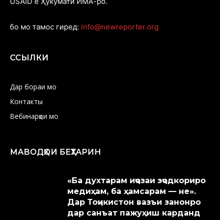
USAID ё Ҳукумати ИМА-ро.
бо мо тамос гиред:
info@newreporter.org
ССЫЛКИ
Дар бораи мо
Контакты
Вебинарҳои мо
МАВОДҲОИ БЕҲТАРИН
«Ба духтарам иҷозаи эҷодкориро
медиҳам, ба ҳамсарам — не».
Дар Тоҷикистон вазъи занонро
дар санъат пажуҳиш карданд