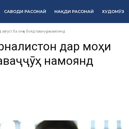
САВОДИ РАСОНАӢ
НАҚДИ РАСОНАӢ
ХУДОМӮЗ
 август ба онҳо бояд таваҷҷӯҳ намоянд
урналистон дар моҳи
таваҷҷӯҳ намоянд