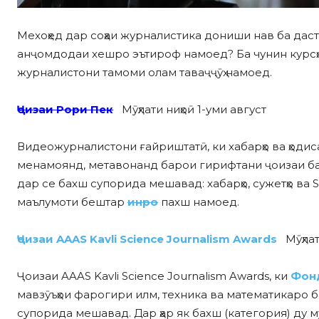
Мехоҳед дар соҳаи журналистика дониши нав ба дас
анҷомдодаи хешро эътироф намоед? Ба чунин курсҳо
журналистони тамоми олам таваҷҷӯҳ намоед.
Ҷоизаи Рори Пек
Мӯҳлати ниҳоӣ 1-уми август
Видеожурналистони ғайриштатӣ, ки хабарҳо ва ҳоди
менамоянд, метавонанд барои гирифтани ҷоизаи ба
дар се бахш супорида мешавад: хабарҳо, сужетҳо ва 
маълумоти бештар
инро
пахш намоед.
Ҷоизаи AAAS Kavli Science Journalism Awards
Мӯҳлат
Ҷоизаи AAAS Kavli Science Journalism Awards, ки
Фон
мавзӯъҳои фарогири илм, техника ва математикаро 
супорида мешавад. Дар ҳар як бахш (категория) ду 