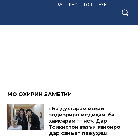
ҚАЗ
РУС
ТОҶ
УЗБ
МО ОХИРИН ЗАМЕТКИ
«Ба духтарам иҷозаи
эҷодкориро медиҳам, ба
ҳамсарам — не». Дар
Тоҷикистон вазъи занонро
дар санъат пажуҳиш