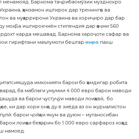
л менамояд. Барнома таҷрибаомӯзии музднокро
 Украина, ҳамзамон иштирок дар тренингҳо ва
тон ва муҳаррирони Украина ва хориҷиро дар бар
ду моҳ. Ба иштирокчиён стипендия дар ҳаҷми 560
ардохт карда мешавад. Барнома хароҷоти сафар ва
рои гирифтани маълумоти бештар
инро
пахш
дитатсияшуда имконияти барои бо ҳамдигар робита
оварад, ба маблағи умумии 4 000 евро барои маводи
ашуда ва барои ҷустуҷӯи маводи лоиҳавӣ, бо
е, ки дар кори онҳо ду ё зиёда аз он журналистон
улӣ: барои ҷойҳои якум ва дуюм – мутаносибан
барои лоиҳаи беҳтарин бо 1 000 евро сарфароз хоҳад
ш намоед.