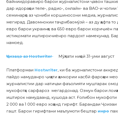
байниидоравиро барои журналистони ҷавон ташки
дар идораҳои теле-, радио-, онлайн- ва ВАО-и чопии
семинарҳо аз ҷониби коршиносони медиа, журналис
мегирад. Давомнокии таҷрибаомӯзӣ – аз ду ҳафта то 
евро барои украинҳо ва 650 евро барои хориҷиён п
истиқомати иштирокчиёнро пардохт намекунад. Ба
намоед.
Ҷоизаҳо аз Hostwriter
Мӯҳлати ниҳоӣ 31-уми август
Платформаи
Hostwriter
, ки ба журналистони аккре
пайдо намуданро ҷиҳати ҳамкории касбӣ фароҳам ме
журналистии дар натиҷаи фаъолияти муштарак омод
мукофотҳо сарфароз мегардонад. Озмун барои лоиҳаҳо
иштирок намудаанд, кушода аст. Ғолибон мукофоти п
2 000 ва 1 000 евро хоҳанд гирифт. Барандаи Ҷоизаи 
гашт. Барои гирифтани маълумоти бештар
инро
пах