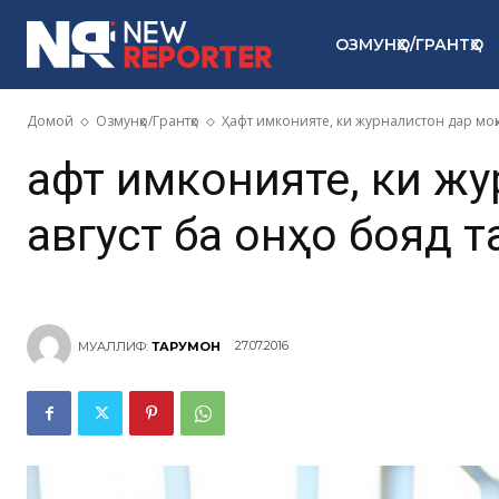
ОЗМУНҲО/ГРАНТҲО
Домой
Озмунҳо/Грантҳо
Ҳафт имконияте, ки журналистон дар моҳи
Ҳафт имконияте, ки ж
август ба онҳо бояд 
27.07.2016
МУАЛЛИФ:
ТАРҶУМОН