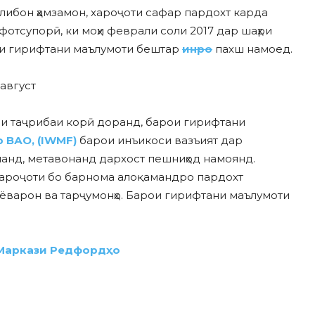
олибон ҳамзамон, хароҷоти сафар пардохт карда
фотсупорӣ, ки моҳи феврали соли 2017 дар шаҳри
ои гирифтани маълумоти бештар
инро
пахш намоед.
 август
оли таҷрибаи корӣ доранд, барои гирифтани
 ВАО, (IWMF)
барои инъикоси вазъият дар
нанд, метавонанд дархост пешниҳод намоянд.
ароҷоти бо барнома алоқамандро пардохт
и ёварон ва тарҷумонҳо. Барои гирифтани маълумоти
 Маркази Редфордҳо