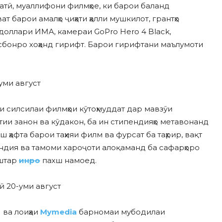
ҷатӣ, муаллифони филмҳое, ки барои баланд
 барои амалҳо ҷиҳати ҳалли мушкилот, грантҳо
доллари ИМА, камераи GoPro Hero 4 Black,
сбонро хоҳанд гирифт. Барои гирифтани маълумоти
-уми август
яи силсилаи филмҳои кӯтоҳмуддат дар мавзӯи
ии занон ва кӯдакон, ба ин стипендияҳо метавонанд
 ҳафта барои таҳияи филм ва фурсат ба таҳрир, вақт
ндия ва тамоми хароҷоти алоқаманд ба сафарҳоро
ештар
инро
пахш намоед.
оӣ 20-уми август
 ва лоиҳаи
Mymedia
барномаи мубодилаи