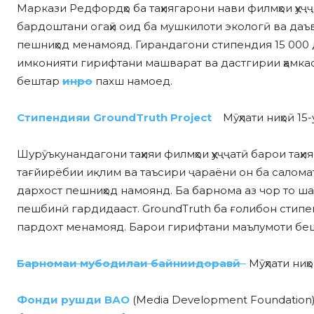
Маркази Редфордҳо ба таҳиягарони нави филмҳои ҳуҷ
бардоштани огаҳӣ оид ба мушкилоти экологӣ ва даъват
пешниҳод менамояд. Гирандагони стипендия 15 000 
имконияти гирифтани машварат ва дастгирии ҳамка
бештар
инро
пахш намоед.
Стипендияи GroundTruth Project
Мӯҳлати ниҳоӣ 15
Шурӯъкунандагони таҳияи филмҳои ҳуҷҷатӣ барои таҳи
тағйирёбии иқлим ва таъсири ҷараёни он ба саломат
дархост пешниҳод намоянд. Ба барнома аз чор то шаш
пешбинӣ гардидааст. GroundTruth ба ғолибон стипе
пардохт менамояд. Барои гирифтани маълумоти б
Барномаи мубодилаи байниидоравӣ
Мӯҳлати ниҳ
Фонди рушди ВАО
(Media Development Foundation)