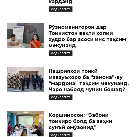
карданд
Медиалента
Рӯзноманигорон дар
Тоҷикистон вақти холии
худро бар асоси ҷинс тақсим
мекунанд
Медиалента
Нашрияҳои тоҷикӣ
мавзуъҳоро ба “занона”-ву
“мардона” тақсим мекунанд.
Чаро набояд чунин бошад?
Медиалента
Коршиносон: “Забони
тоҷикиро бояд ба зеҳни
сунъӣ омӯзонид”
Медиалента