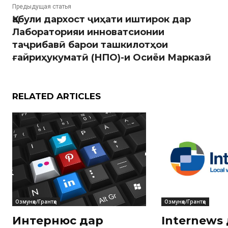
Предыдущая статья
Қабули дархост ҷиҳати иштирок дар
Лабораторияи инноватсионии
таҷрибавӣ барои ташкилотҳои
ғайриҳукуматӣ (НПО)-и Осиёи Марказӣ
RELATED ARTICLES
Озмунҳо/Грантҳо
Озмунҳо/Грантҳо
Интернюс дар
Internews