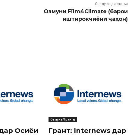
Следующая статья
Озмуни Film4Climate (барои
иштирокчиёни ҷаҳон)
Озмунҳо/Грантҳо
 дар Осиёи
Грант: Internews дар