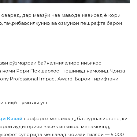
т оваред, дар мавзӯи нав маводе нависед ё кори
, таҷрибаҳосилкуниҳо ва озмунҳои пешрафта барои
саҳои рӯзмарраи байналмилалиро инъикос
 номи Рори Пек дархост пешниҳод намоянд. Ҷоиза
Sony Professional Impact Award. Барои гирифтани
и ниҳоӣ 1-уми август
ди Кавлӣ
сарфароз менамояд, ба журналистоне, ки
барои аудиторияи васеъ инъикос менамоянд,
мукофот супорида мешавад: ҷоизаи тиллоӣ — 5 000