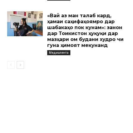
«Вай аз ман талаб кард,
ҳамаи саҳифаҳоямро дар
шабакаҳо пок кунам»: занон
дар Тоҷикистон ҳуқуқи дар
мазҳари ом будани худро чи
гуна ҳимоят мекунанд
Медиалента