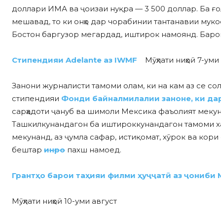
доллари ИМА ва ҷоизаи нуқра — 3 500 доллар. Ба ғ
мешавад, то ки онҳо дар чорабинии тантанавии муко
Бостон баргузор мегардад, иштирок намоянд. Бар
Стипендияи Adelante аз IWMF
Мӯҳлати ниҳоӣ 7-уми
Занони журналисти тамоми олам, ки на кам аз се с
стипендияи
Фонди байналмилалии заноне, ки дар
сарҳадоти ҷануб ва шимоли Мексика фаъолият меку
Ташкилкунандагон ба иштироккунандагон тамоми х
мекунанд, аз ҷумла сафар, истиқомат, хӯрок ва кор
бештар
инро
пахш намоед.
Грантҳо барои таҳияи филми ҳуҷҷатӣ аз ҷониби
Мӯҳлати ниҳоӣ 10-уми август