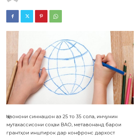
Ҷавонони синнашон аз 25 то 35 сола, инчунин
мутахассисони соҳаи ВАО, метавонанд барои
грантҳои инштирок дар конфронс дархост