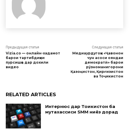
Предыдущая статья
Следующая статья
Vizia.co — онлайн-хадамот
Медиаурдугоҳи «Ҷавонон
барои тартибдиҳии
чун асоси ояндаи
пурсишҳо дар дохили
демократӣ» барои
видео
рӯзноманигорони
Қазоқистон, Қирғизистон
ва Тоҷикистон
RELATED ARTICLES
Интернюс дар Тоҷикистон ба
мутахассиси SMM ниёз дорад