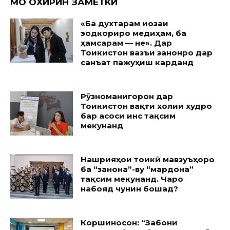
МО ОХИРИН ЗАМЕТКИ
«Ба духтарам иҷозаи
эҷодкориро медиҳам, ба
ҳамсарам — не». Дар
Тоҷикистон вазъи занонро дар
санъат пажуҳиш карданд
Рӯзноманигорон дар
Тоҷикистон вақти холии худро
бар асоси ҷинс тақсим
мекунанд
Нашрияҳои тоҷикӣ мавзуъҳоро
ба “занона”-ву “мардона”
тақсим мекунанд. Чаро
набояд чунин бошад?
Коршиносон: “Забони