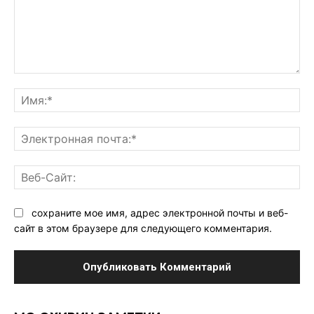
Комментарий:
Им
Эл
поч
Ве
Са
сохраните мое имя, адрес электронной почты и веб-
сайт в этом браузере для следующего комментария.