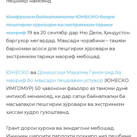
пешниҳо намоянд.
Конфронси байналмилалии ЮНЕСКО баҳри
пешгирии зӯровари ва экстримизм тариқи
маориф
19 ва 20 сентябр дар Ню Дели, Ҳиндустон
баргузор мегардад. Мақсади чорабини – таҳияи
барномаи асоси для пешгирии зӯровари ва
экстримизм тариқи маориф мебошад.
ЮНЕСКО
ва
Донишгоҳи Махатма Ганли оид ба
маориф бо мақсади пешравии устувор
(ЮНЕСКО
ИМГОМУР) 50 ҷавонони фаъолро аз тамоми дунё
интихоб менамояд, ки дар сатҳи байналхалқи ба
масъалаҳои пешгирии зӯровари ва экстримизм
ҳиссаи худро гузоштаанд.
Грант дорои хурока ва зиндагони мебошад.
Инчунин шароити пардохти роҳкиро низ пешбини