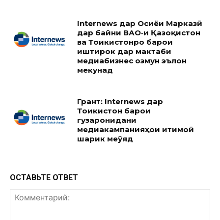
Internews дар Осиёи Марказӣ
дар байни ВАО‑и Қазоқистон
ва Тоҷикистонро барои
иштирок дар мактаби
медиабизнес озмун эълон
мекунад
Грант: Internews дар
Тоҷикистон барои
гузаронидани
медиакампанияҳои иҷтимоӣ
шарик меҷӯяд
ОСТАВЬТЕ ОТВЕТ