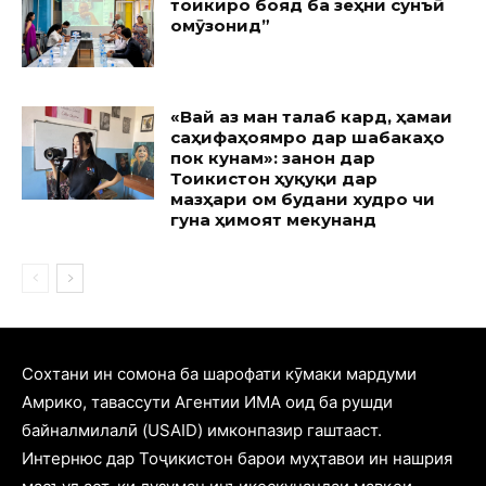
тоҷикиро бояд ба зеҳни сунъӣ
омӯзонид”
«Вай аз ман талаб кард, ҳамаи
саҳифаҳоямро дар шабакаҳо
пок кунам»: занон дар
Тоҷикистон ҳуқуқи дар
мазҳари ом будани худро чи
гуна ҳимоят мекунанд
Cохтани ин сомона ба шарофати кӯмаки мардуми
Амрико, тавассути Агентии ИМА оид ба рушди
байналмилалӣ (USAID) имконпазир гаштааст.
Интернюс дар Тоҷикистон барои муҳтавои ин нашрия