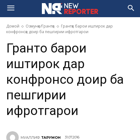
Домой
Озмунҳо/Грантҳо
Грантҳо барои иштирок дар
конфронсҳо доир ба пешгирии ифротгарои
Грантҳо барои
иштирок дар
конфронсҳо доир ба
пешгирии
ифротгарои
31.07.2016
МУАЛЛИФ:
ТАРҶУМОН