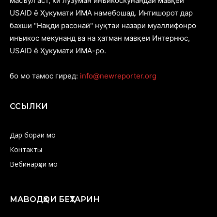
масъул аст, ки лузуман инъикоскунандаи мавқеи
USAID ё Ҳукумати ИМА намебошад. Интишорот дар
бахши "Нақди расонаӣ" нуқтаи назари муаллифонро
инъикос мекунанд ва на ҳатман мавқеи Интернюс,
USAID ё Ҳукумати ИМА-ро.
бо мо тамос гиред:
info@newreporter.org
ССЫЛКИ
Дар бораи мо
Контакты
Вебинарҳои мо
МАВОДҲОИ БЕҲТАРИН