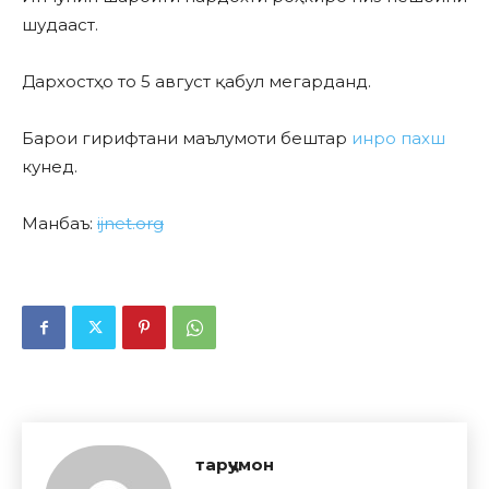
шудааст.
Дархостҳо то 5 август қабул мегарданд.
Барои гирифтани маълумоти бештар
инро пахш
кунед.
Манбаъ:
ijnet.org
тарҷумон