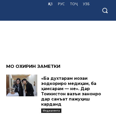
ҚАЗ
РУС
ТОҶ
УЗБ
МО ОХИРИН ЗАМЕТКИ
«Ба духтарам иҷозаи
эҷодкориро медиҳам, ба
ҳамсарам — не». Дар
Тоҷикистон вазъи занонро
дар санъат пажуҳиш
карданд
Медиалента