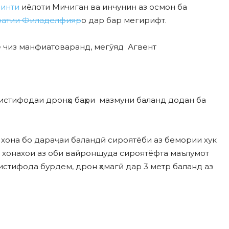
линти
иёлоти Мичиган ва инчунин аз осмон ба
кратии Филаделфияр
о дар бар мегирифт.
е чиз манфиатоваранд, мегӯяд Агвент
истифодаи дронҳо баҳри мазмуни баланд додан ба
 хона бо дараҷаи баландӣ сироятёби аз бемории хук
00 хонахои аз оби вайроншуда сироятёфта маълумот
 истифода бурдем, дрон ҳамагӣ дар 3 метр баланд аз