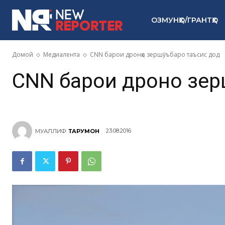
ОЗМУНҲО/ГРАНТҲО
Домой
Медиалента
CNN барои дронҳо зершӯъбаро таъсис дод
CNN барои дронҳо зе
23.08.2016
МУАЛЛИФ:
ТАРҶУМОН