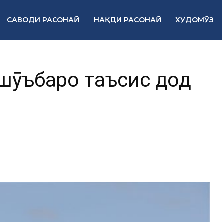
САВОДИ РАСОНАӢ
НАҚДИ РАСОНАӢ
ХУДОМӮЗ
ршӯъбаро таъсис дод