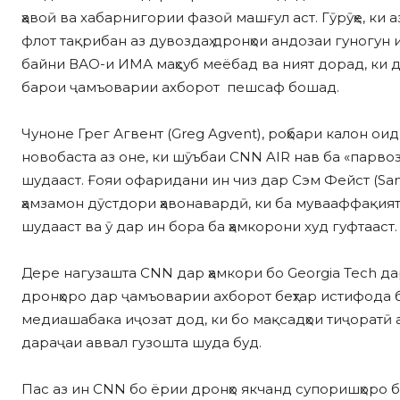
ҳавоӣ ва хабарнигории фазоӣ машғул аст. Гӯрӯҳе, ки
флот тақрибан аз дувоздаҳ дронҳои андозаи гуногун и
байни ВАО-и ИМА маҳсуб меёбад ва ният дорад, ки
барои ҷамъоварии ахборот пешсаф бошад.
Чуноне Грег Агвент (Greg Agvent), роҳбари калон ои
новобаста аз оне, ки шӯъбаи CNN AIR нав ба «парвоз
шудааст. Ғояи офаридани ин чиз дар Сэм Фейст (Sa
ҳамзамон дӯстдори ҳавонавардӣ, ки ба мувааффақият 
шудааст ва ӯ дар ин бора ба ҳамкорони худ гуфтааст.
Дере нагузашта CNN дар ҳамкори бо Georgia Tech да
дронҳоро дар ҷамъоварии ахборот беҳтар истифода 
медиашабака иҷозат дод, ки бо мақсадҳои тиҷоратӣ 
дараҷаи аввал гузошта шуда буд.
Пас аз ин CNN бо ёрии дронҳо якчанд супоришҳоро б