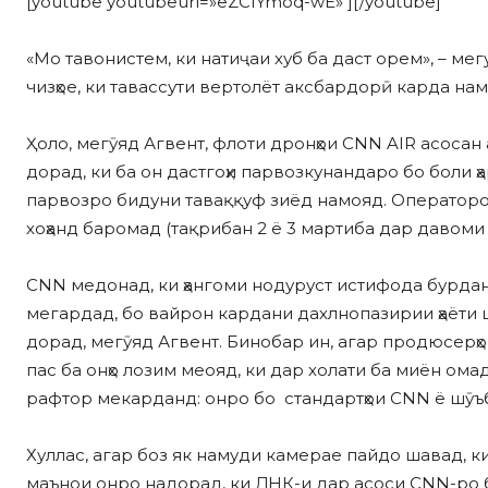
[youtube youtubeurl=»eZCIYmoq-wE» ][/youtube]
«Мо тавонистем, ки натиҷаи хуб ба даст орем», – ме
чизҳое, ки тавассути вертолёт аксбардорӣ карда на
Ҳоло, мегӯяд Агвент, флоти дронҳои CNN AIR асосан аз
дорад, ки ба он дастгоҳи парвозкунандаро бо боли ҳ
парвозро бидуни таваққуф зиёд намояд. Операторон
хоҳанд баромад (тақрибан 2 ё 3 мартиба дар давоми я
CNN медонад, ки ҳангоми нодуруст истифода бурдан
мегардад, бо вайрон кардани дахлнопазирии ҳаёти 
дорад, мегӯяд Агвент. Бинобар ин, агар продюсерҳ
пас ба онҳо лозим меояд, ки дар холати ба миён ома
рафтор мекарданд: онро бо стандартҳои CNN ё шӯъб
Хуллас, агар боз як намуди камерае пайдо шавад, к
маънои онро надорад, ки ДНК-и дар асоси CNN-ро б