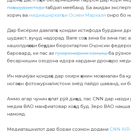
паҳншудаистода
табдил меёбанд. Ба ақидаи эксперт
хориҷ ва
мидиаширкатҳои Осиёи Марказӣ
онро бо н
Дар бисёрии давлатҳо қоидаи истифода бурдани дро
шудааст, вуҷуд надорад. Вале соҳа зина ба зина пас а
кашолдиҳиҳои беҳудаи бюроктартии Оҷонсии федеро
баровард, ки пас аз
гузаронидани санҷиш
ба рӯзно
бесарнишин озодона идора кардани дронҳоро меди
Ин маҷмӯаи қоидаҳо дар охири ҳамин моҳ амалан ба
ногаҳон фотожурналистони зиёд пайдо шаванд, ки бо д
Аммо агар чунин ҳолат рӯй диҳад, пас CNN дар назд
медиа ВАО манфиатовар хоҳад буд. Зеро ВАО нақша д
намояд.
Медиаташкилот дар бораи созмон додани
CNN AIR