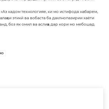
 – «Аз кадом технологияе, ки мо истифода набарем,
лаҳои этикӣ ва вобаста ба дахлнопазирии хаёти
нд, боз як омил ва аслиҳа дар кори мо мебошад.
МО