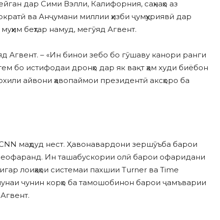
ган дар Сими Вэлли, Калифорния, саҳнаҳо аз
кратӣ ва Анҷумани миллии ҳизби ҷумҳуриявӣ дар
уҳим беҳтар намуд, мегӯяд Агвент.
яд Агвент. – «Ин бинои зебо бо гӯшаву канори ранги
м бо истифодаи дронҳо дар як вақт ҳам худи биёбон
охили айвони ҳавопаймои президентӣ аксҳоро ба
 CNN маҳдуд нест. Ҳавонавардони зершӯъба барои
меофаранд. Ин ташабускории олӣ барои офаридани
ар лоиҳаҳои системаи пахшии Turner ва Time
мунаи чунин корҳо ба тамошобинон барои ҷамъварии
Агвент.