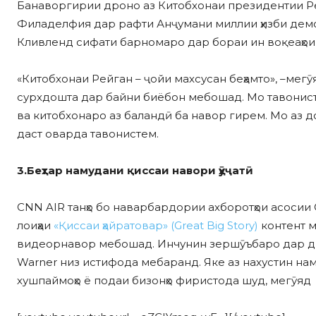
Банаворгирии дроно аз Китобхонаи президентии Рей
Филаделфия дар рафти Анҷумани миллии ҳизби демо
Кливленд сифати барномаро дар бораи ин воқеаҳои м
«Китобхонаи Рейган – ҷойи махсусан беҳамто», –мегӯ
сурхдошта дар байни биёбон мебошад. Мо тавонисте
ва китобхонаро аз баландӣ ба навор гирем. Мо аз д
даст оварда тавонистем.
3.Беҳтар намудани қиссаи навори ҳӯҷатӣ
CNN AIR танҳо бо наварбардории ахборотҳои асосии
лоиҳаи
«Қиссаи ҳайратовар» (Great Big Story)
контент 
видеорнавор мебошад. Инчунин зершӯъбаро дар диг
Warner низ истифода мебаранд. Яке аз нахустин на
хушпаймоҳо ё подаи бизонҳо фиристода шуд, мегӯяд 