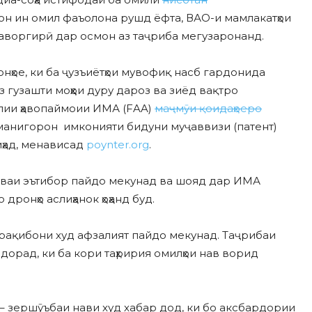
он ин омил фаъолона рушд ёфта, ВАО-и мамлакатҳои
аворгирӣ дар осмон аз таҷриба мегузаронанд.
нҳое, ки ба ҷузъиётҳои мувофиқ насб гардонида
з гузашти моҳҳои дуру дароз ва зиёд вақтро
лии ҳавопаймоии ИМА (FAA)
маҷмӯи қоидаҳоеро
манигорон имконияти бидуни муҷаввизи (патент)
ҳад, менависад
poynter.org
.
 қуваи эътибор пайдо мекунад ва шояд дар ИМА
ронҳо аслиҳанок ҳоҳанд буд.
и рақибони худ афзалият пайдо мекунад. Таҷрибаи
орад, ки ба кори таҳририя омилҳои нав ворид
– зершӯъбаи нави худ хабар дод, ки бо аксбардории