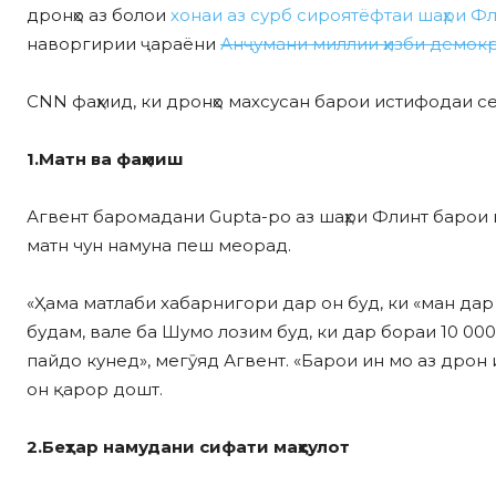
дронҳо аз болои
хонаи аз сурб сироятёфтаи шаҳри Ф
наворгирии ҷараёни
Анҷумани миллии ҳизби демо
CNN фаҳмид, ки дронҳо махсусан барои истифодаи с
1.Матн ва фаҳмиш
Агвент баромадани Gupta-ро аз шаҳри Флинт барои 
матн чун намуна пеш меорад.
«Ҳама матлаби хабарнигори дар он буд, ки «ман дар
будам, вале ба Шумо лозим буд, ки дар бораи 10 0
пайдо кунед», мегӯяд Агвент. «Барои ин мо аз дрон
он қарор дошт.
2.Беҳтар намудани сифати маҳсулот