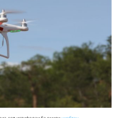
диа-соҳа истифодаи ба омили
нисбтан