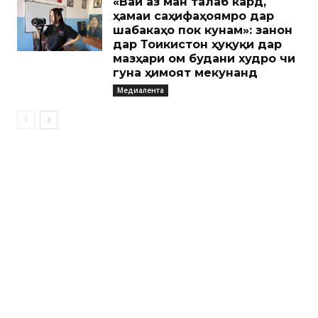
«Вай аз ман талаб кард,
ҳамаи саҳифаҳоямро дар
шабакаҳо пок кунам»: занон
дар Тоҷикистон ҳуқуқи дар
мазҳари ом будани худро чи
гуна ҳимоят мекунанд
Медиалента