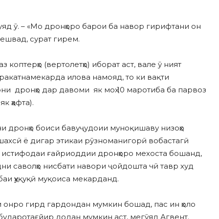
гуяд ӯ. – «Мо дронҳоро барои ба навор гирифтани он
мешвад, сурат гирем.
 коптерҳо (вертолетҳо) иборат аст, вале ӯ ният
аракатнамекарда илова намояд, то ки вақти
и дронҳо дар давоми як моҳ 10 маротиба ба парвоз
к ҳафта).
и дронҳо боиси бавуҷудоии муноқишаву низоҳо
шахсӣ ё дигар этикаи рӯзноманигорӣ вобастагӣ
о истифодаи ғайриоддии дронҳоро мехоста бошанд,
дни саволҳо нисбати навори ҷойдошта чӣ тавр худ
аи ҳуқуқӣ муқоиса мекарданд.
и онро гирд гардондан мумкин бошад, пас ин ҳоло
ударотағйир додан мумкин аст, мегӯяд Агвент.