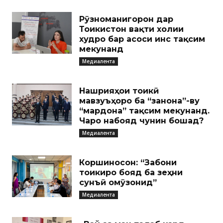
Рӯзноманигорон дар
Тоҷикистон вақти холии
худро бар асоси ҷинс тақсим
мекунанд
Медиалента
Нашрияҳои тоҷикӣ
мавзуъҳоро ба “занона”-ву
“мардона” тақсим мекунанд.
Чаро набояд чунин бошад?
Медиалента
Коршиносон: “Забони
тоҷикиро бояд ба зеҳни
сунъӣ омӯзонид”
Медиалента