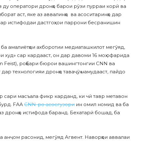
 аз ду оператори дронҳо барои рӯзи пурраи корӣ ва
борат аст, яке аз аввалинҳо ва асоситаринҳо дар
 дар истифодаи дастгоҳхои паррони бесранишин
д ба амалиётҳои ахборотии медиаташкилот мегӯяд,
и худ» сар кардааст, он дар давоми 16 моҳ офарида
m Feist), роҳбари бюрои вашингтонгии CNN ва
дар технологияи дронҳо таваҷӯҳ намудааст, пайдо
р сари масъала фикр карданд, ки чӣ тавр метавон
бурд. FAA
CNN-ро асосгузори
ин омил номид ва ба
аз дронҳо истифода баранд. Бехатарӣ бошад, ба
а анҷом расонид, мегӯяд Агвент. Наворҳои аввалаи