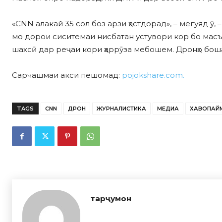
«CNN алакай 35 сол боз арзи ҳастдорад», – мегуяд ӯ,
мо дорои сиситемаи нисбатан устувори кор бо масъа
шахсӣ дар реҷаи кори ҳаррӯза мебошем. Дронҳо боша
Сарчашмаи акси пешомад:
pojokshare.com.
TAGS
CNN
ДРОН
ЖУРНАЛИСТИКА
МЕДИА
ХАВОПАЙ
тарҷумон