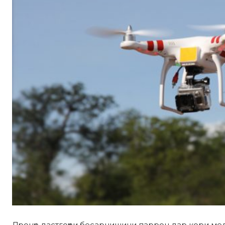
Дронҳо дастгоҳҳои бесарнишини паррон дар кори ме