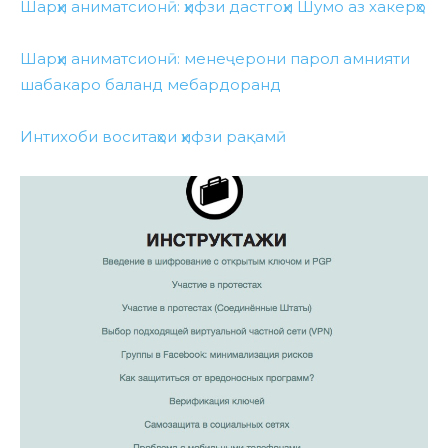
Шарҳи аниматсионӣ: ҳифзи дастгоҳи Шумо аз хакерҳо
Шарҳи аниматсионӣ: менеҷерони парол амнияти
шабакаро баланд мебардоранд
Интихоби воситаҳои ҳифзи рақамӣ