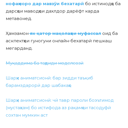
нофаҳморо
дар мавзӯи бехатарӣ
бо истинодҳо ба
дарсҳои маводҳои дахлдор дарёфт карда
метавонед.
Ҳамзамон
як қатор мақолаҳои муфассал
оид ба
аскпектҳои гуногуни онлайн-бехатарӣ пешкаш
мегарданд.
Муқаддима ба таҳдиди моделсозӣ
Шарҳи аниматсионӣ: бар зидди таъқиб
барамздарорӣ дар шабакаҳо
Шарҳи аниматсионӣ: чӣ тавр пароли боэътимод
(мустаҳкам) бо истифода аз рақамҳои тасодуфӣ
сохтан мумкин аст