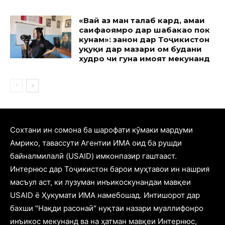
«Вай аз ман талаб кард, ҳамаи
саҳифаҳоямро дар шабакаҳо пок
кунам»: занон дар Тоҷикистон
ҳуқуқи дар мазҳари ом будани
худро чи гуна ҳимоят мекунанд
Cохтани ин сомона ба шарофати кӯмаки мардуми
Амрико, тавассути Агентии ИМА оид ба рушди
байналмилалӣ (USAID) имконпазир гаштааст.
Интернюс дар Тоҷикистон барои муҳтавои ин нашрия
масъул аст, ки лузуман инъикоскунандаи мавқеи
USAID ё Ҳукумати ИМА намебошад. Интишорот дар
бахши "Нақди расонаӣ" нуқтаи назари муаллифонро
инъикос мекунанд ва на ҳатман мавқеи Интернюс,