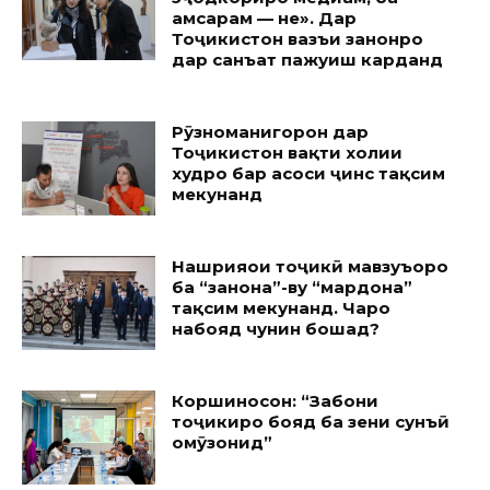
ҳамсарам — не». Дар
Тоҷикистон вазъи занонро
дар санъат пажуҳиш карданд
Рӯзноманигорон дар
Тоҷикистон вақти холии
худро бар асоси ҷинс тақсим
мекунанд
Нашрияҳои тоҷикӣ мавзуъҳоро
ба “занона”-ву “мардона”
тақсим мекунанд. Чаро
набояд чунин бошад?
Коршиносон: “Забони
тоҷикиро бояд ба зеҳни сунъӣ
омӯзонид”