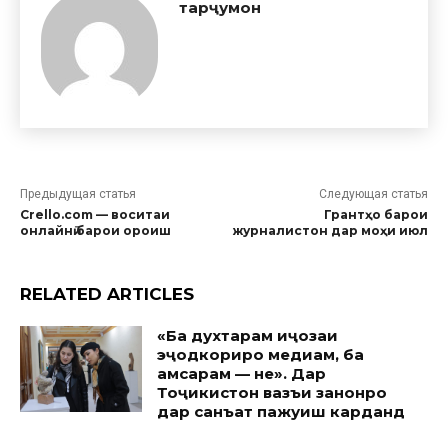
тарҷумон
Предыдущая статья
Следующая статья
Crello.com — воситаи
Грантҳо барои
онлайнӣ барои ороиш
журналистон дар моҳи июл
RELATED ARTICLES
«Ба духтарам иҷозаи
эҷодкориро медиҳам, ба
ҳамсарам — не». Дар
Тоҷикистон вазъи занонро
дар санъат пажуҳиш карданд