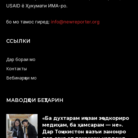
USAID ё Ҳукумати ИМА-ро.
бо мо тамос гиред:
info@newreporter.org
ССЫЛКИ
Дар бораи мо
Контакты
Вебинарҳои мо
МАВОДҲОИ БЕҲТАРИН
«Ба духтарам иҷозаи эҷодкориро
медиҳам, ба ҳамсарам — не».
Дар Тоҷикистон вазъи занонро