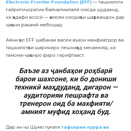
Electronic Frontier Foundation (EFF)
— ташкилоти
ғайритиҷоратии байналмилалӣ омода шудаанд,
ки ҳадафи асосӣ — ҳимояи озодиҳои шаҳрвандон дар
ҷаҳони рақамӣ мебошад.
Айни ҳол EFF шабакаи васеи аъзои манфиатдор ва
ташкилотҳои шарикиро пешниҳод менамояд, ки
тамоми ҷаҳонро фаро гирифтааст.
Баъзе аз ҷанбаҳои роҳбарӣ
барои шахсоне, ки бо дониши
техникӣ маҳдуданд, дигарон —
аудиторияи пешрафта ва
тренерон оид ба махфияти/
амният муфид хоҳанд буд.
Дар ин ҷо Шумо луғати
тафсирии пурра ва