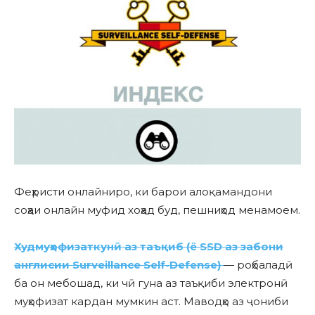
Феҳристи онлайниро, ки барои алоқамандони
соҳаи онлайн муфид хоҳад буд, пешниҳод менамоем.
Худмуҳофизаткунӣ аз таъқиб
(ё SSD аз забони
англисии Surveillance Self-Defense)
— роҳбаладӣ
ба он мебошад, ки чӣ гуна аз таъқиби электронӣ
муҳофизат кардан мумкин аст. Маводҳо аз ҷониби