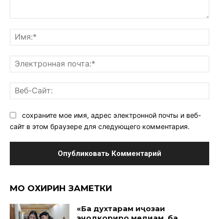
Комментарий:
Им
Эл
поч
Ве
Са
сохраните мое имя, адрес электронной почты и веб-
сайт в этом браузере для следующего комментария.
МО ОХИРИН ЗАМЕТКИ
«Ба духтарам иҷозаи
эҷодкориро медиҳам, ба