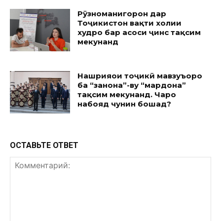
Рӯзноманигорон дар
Тоҷикистон вақти холии
худро бар асоси ҷинс тақсим
мекунанд
Нашрияҳои тоҷикӣ мавзуъҳоро
ба “занона”-ву “мардона”
тақсим мекунанд. Чаро
набояд чунин бошад?
ОСТАВЬТЕ ОТВЕТ