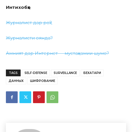
Интихобҳо
Журналист дар роҳ?
Журналисти оянда?
Амният дар Интернет — мустаҳкамии шумо?
TAGS
SELF-DEFENSE
SURVEILLANCE
БЕХАТАРИ
ДАННЫХ
ШИФРОВАНИЕ