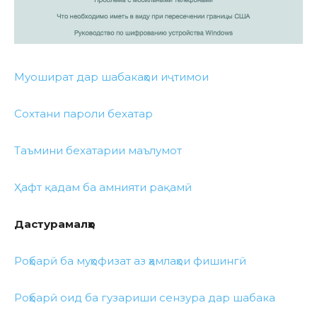
Муошират дар шабакаҳои иҷтимои
Сохтани пароли бехатар
Таъмини бехатарии маълумот
Ҳафт қадам ба амнияти рақамӣ
Дастурамалҳо
Роҳбарӣ ба муҳофизат аз ҳамлаҳои фишингӣ
Роҳбарӣ оид ба гузариши сензура дар шабака