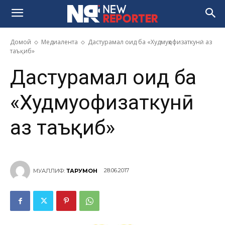
Домой
Медиалента
Дастурамал оид ба «Худмуҳофизаткунӣ аз
таъқиб»
Дастурамал оид ба
«Худмуҳофизаткунӣ
аз таъқиб»
28.06.2017
МУАЛЛИФ:
ТАРҶУМОН