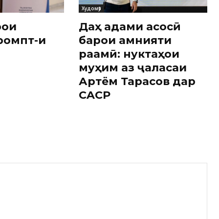
Худомӯз
рои
Даҳ қадами асосӣ
ромпт-и
барои амнияти
рақамӣ: нуктаҳои
муҳим аз ҷаласаи
Артём Тарасов дар
CACP