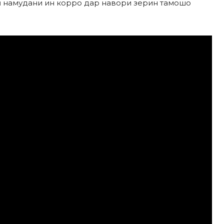
лӣ намудани ин корро дар навори зерин тамошо