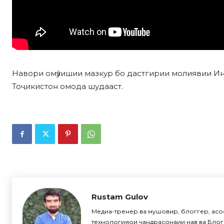
Навори омӯзишии мазкур бо дастгирии молиявии И
Тоҷикистон омода шудааст.
Rustam Gulov
Медиа-тренер ва мушовир, блоггер, асо
технологияҳои чандрасонаии нав ва Блогп