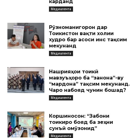
карданд
Медиалента
Рӯзноманигорон дар
Тоҷикистон вақти холии
худро бар асоси ҷинс тақсим
мекунанд
Медиалента
Нашрияҳои тоҷикӣ
мавзуъҳоро ба “занона”-ву
“мардона” тақсим мекунанд.
Чаро набояд чунин бошад?
Медиалента
Коршиносон: “Забони
тоҷикиро бояд ба зеҳни
сунъӣ омӯзонид”
Медиалента