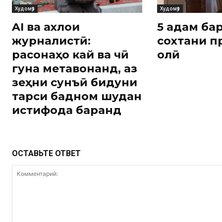
Худомӯз
Худомӯз
AI ва ахлоқи
5 қадам ба
журналистӣ:
сохтани п
расонаҳо кай ва чӣ
олӣ
гуна метавонанд, аз
зеҳни сунъӣ бидуни
тарси бадном шудан
истифода баранд
ОСТАВЬТЕ ОТВЕТ