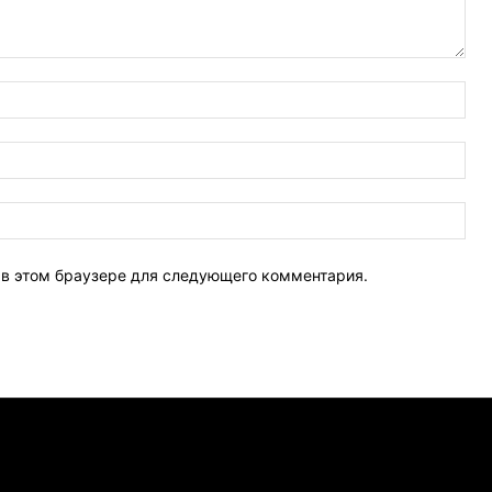
Имя
Эле
поч
Веб
Сай
т в этом браузере для следующего комментария.