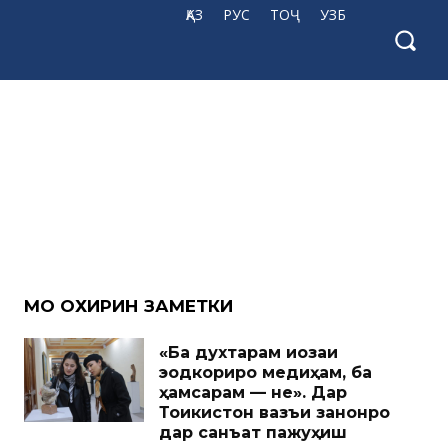
ҚАЗ
РУС
ТОҶ
УЗБ
МО ОХИРИН ЗАМЕТКИ
«Ба духтарам иҷозаи
эҷодкориро медиҳам, ба
ҳамсарам — не». Дар
Тоҷикистон вазъи занонро
дар санъат пажуҳиш