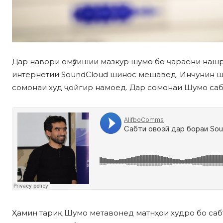
Дар навори омӯзишии мазкур шумо бо ҷараёни нашр
интернетии SoundCloud шинос мешавед. Инчунин шу
сомонаи худ ҷойгир намоед. Дар сомонаи Шумо саб
Ҳамин тариқ Шумо метавонед матнҳои худро бо саб