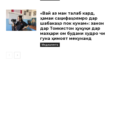
«Вай аз ман талаб кард,
ҳамаи саҳифаҳоямро дар
шабакаҳо пок кунам»: занон
дар Тоҷикистон ҳуқуқи дар
мазҳари ом будани худро чи
гуна ҳимоят мекунанд
Медиалента