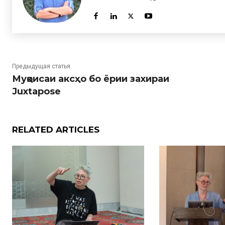
Предыдущая статья
Муқоисаи аксҳо бо ёрии захираи
Juxtapose
RELATED ARTICLES