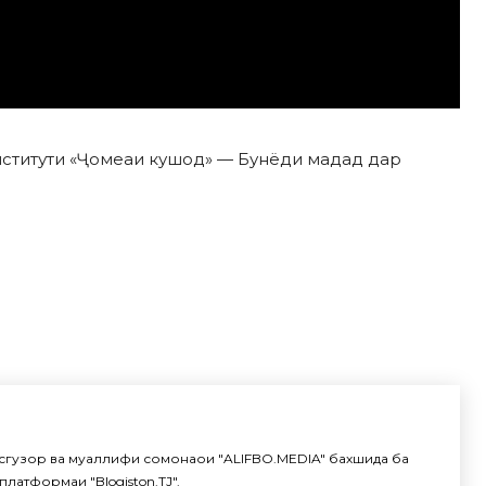
нститути «Ҷомеаи кушод» — Бунёди мадад дар
сгузор ва муаллифи сомонаҳои "ALIFBO.MEDIA" бахшида ба
латформаи "Blogiston.TJ".