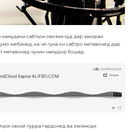
 намудани сабтҳои овозии худ дар захираи
мо мебинед, ки чӣ гуна он сабтро метавонед дар
т метавонад чунин намудор бошад.
тҳои овозӣ пурра гардонед ва эътимоди