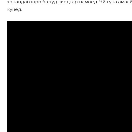
хонандагонро ба худ зиёдтар намоед. Чӣ гуна ама
кунед.