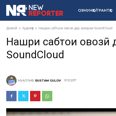
ОЗМУНҲО/ГРАНТҲО
Домой
Худомӯз
Нашри сабтҳои овозӣ дар захираи SoundCloud
Нашри сабтҳои овозӣ 
SoundCloud
01.12.2017
МУАЛЛИФ:
RUSTAM GULOV