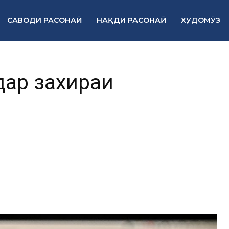
САВОДИ РАСОНАӢ
НАҚДИ РАСОНАӢ
ХУДОМӮЗ
дар захираи