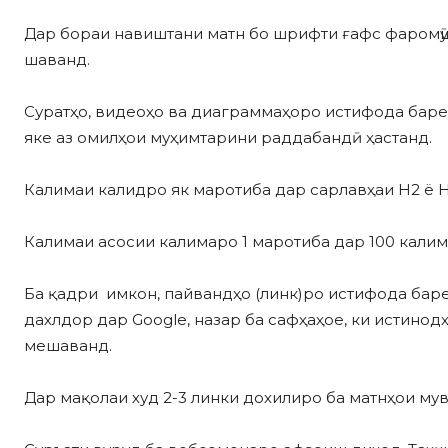
Дар бораи навиштани матн бо шрифти ғафс фаромӯш 
шаванд.
Суратҳо, видеоҳо ва диаграммаҳоро истифода баре
яке аз омилҳои муҳимтарини раддабандӣ ҳастанд.
Калимаи калидро як маротиба дар сарлавҳаи H2 ё H
Калимаи асосии калимаро 1 маротиба дар 100 калим
Ба қадри имкон, пайвандҳо (линк)ро истифода бар
дахлдор дар Google, назар ба сафҳаҳое, ки истино
мешаванд.
Дар мақолаи худ 2-3 линки дохилиро ба матнҳои мув