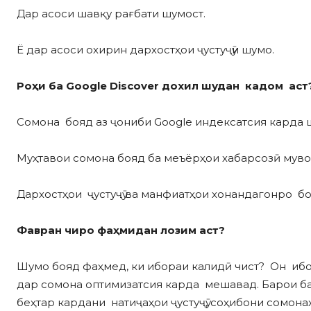
Дар асоси шавқу рағбати шумост.
Ё дар асоси охирин дархостҳои ҷустуҷӯи шумо.
Роҳи ба Google Discover дохил шудан кадом аст
Сомона бояд аз ҷониби Google индексатсия карда 
Муҳтавои сомона бояд ба меъёрҳои хабарсозӣ мув
Дархостҳои ҷустуҷӯ ва манфиатҳои хонандагонро бо
Ф
авран чиро фаҳмидан лозим аст?
Шумо бояд фаҳмед, ки ибораи калидӣ чист? Он ибор
дар сомона оптимизатсия карда мешавад. Барои б
беҳтар кардани натиҷаҳои ҷустуҷӯ, соҳибони сомон