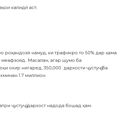
ҳои калидӣ аст;
ро роҳандозӣ намуд, ки трафикро то 50% дар ҳама
 меафзояд.. Масалан, агар шумо ба
 охир нигаред, 350,000 дархости ҷустуҷӯ ба
хминан 1.7 миллион.
три ҷустуҷӯ дархост надода бошад ҳам.