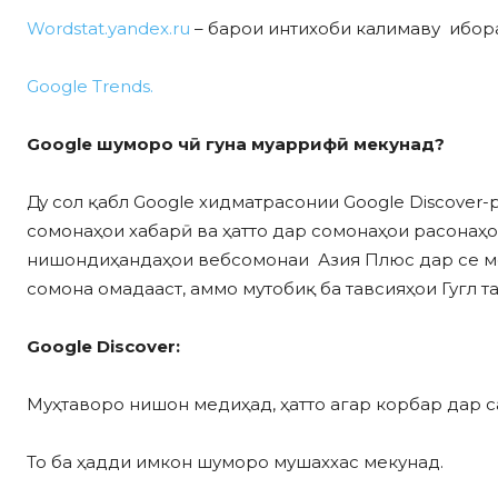
Wordstat.yandex.ru
– барои интихоби калимаву ибора
Google Trends.
Google шуморо чӣ гуна муаррифӣ мекунад?
Ду сол қабл Google хидматрасонии Google Discover-
сомонаҳои хабарӣ ва ҳатто дар сомонаҳои расонаҳо
нишондиҳандаҳои вебсомонаи Азия Плюс дар се моҳи
сомона омадааст, аммо мутобиқ ба тавсияҳои Гугл та
Google Discover:
Муҳтаворо нишон медиҳад, ҳатто агар корбар дар са
То ба ҳадди имкон шуморо мушаххас мекунад.