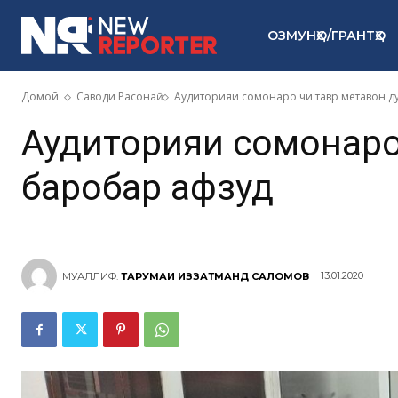
ОЗМУНҲО/ГРАНТҲО
Домой
Саводи Расонаӣ
Аудиторияи сомонаро чи тавр метавон д
Аудиторияи сомонаро
баробар афзуд
13.01.2020
МУАЛЛИФ:
ТАРҶУМАИ ИЗЗАТМАНД САЛОМОВ