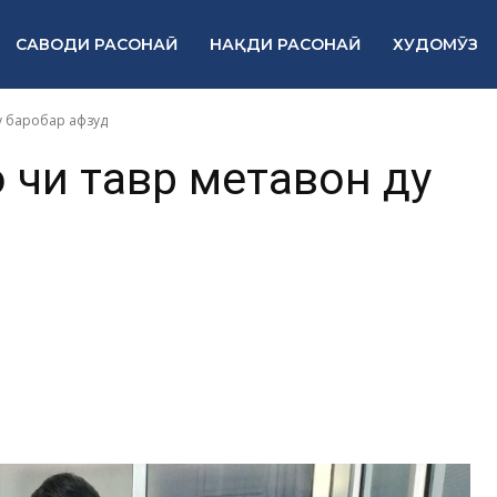
САВОДИ РАСОНАӢ
НАҚДИ РАСОНАӢ
ХУДОМӮЗ
у баробар афзуд
 чи тавр метавон ду