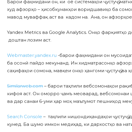
Барои фаҳмидани он, ки оё системаҳои ҷустуҷӯ мат
худ афзорҳо – ҳисобкунакҳои воридшавиҳо ба сомо
мавод муваффақ аст ва кадом на. Ана, он афзорҳое
Yandex Metrics ва Google Analytics. Онҳо фарқиятҳ
доштан лозим аст.
Webmaster.yandex.ru
-барои фаҳмидани он мусоидат
ба осонӣ пайдо мекунанд. Ин хидматрасонҳо афзор
саҳифаҳои сомона, мавқеи онҳо ҳангоми ҷустуҷӯ ва
Similarweb.com
– барои таҳлили вебсомонаҳои рақиб
кифоя аст. Он оморро ҷамъ меоварад, вебсомонаи
ва дар санаи 6-уми ҳар моҳ маълумот пешниҳод мек
Search Console
– таҳлили нишондиҳандаҳои ҷустуҷӯ да
кунед. Ба шумо имкон медиҳад, ки дархостҳо ва нати