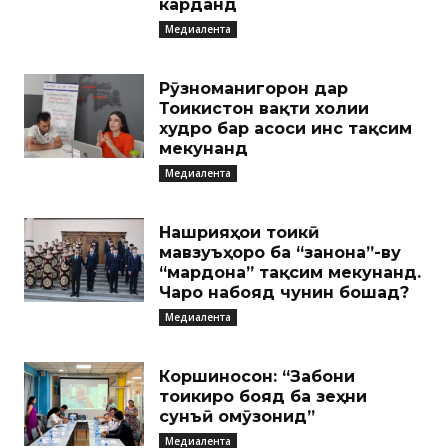
карданд
Медиалента
Рӯзноманигорон дар
Тоҷикистон вақти холии
худро бар асоси ҷинс тақсим
мекунанд
Медиалента
Нашрияҳои тоҷикӣ
мавзуъҳоро ба “занона”-ву
“мардона” тақсим мекунанд.
Чаро набояд чунин бошад?
Медиалента
Коршиносон: “Забони
тоҷикиро бояд ба зеҳни
сунъӣ омӯзонид”
Медиалента