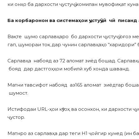
ки онҳо ба дархости ҷустуҷӯ комилан мувофиқат ку
Ба корбаронон
ва системаҳои ҷустуҷӯӣ чӣ
писанд 
Вақте шумо сарлавҳаро бо дархости ҷустуҷӯ оғоз ме
гап, шумораи тоқ дар чунин сарлавҳаҳо “харидори”
Сарлавҳа набояд аз 72 аломат зиёд бошад. Сарлавҳ
бояд дар дастгоҳҳои мобилӣ хуб хонда шаванд.
Матни тавсифот набояд аз165 аломат зиёдтар бошан
шумост.
Истифодаи URL-ҳои кӯтоҳ ва осонхон, ки дархости ҷус
ҷустор.
Матнро аз сарлавҳа дар теги H1 ҷойгир кунед (ин б