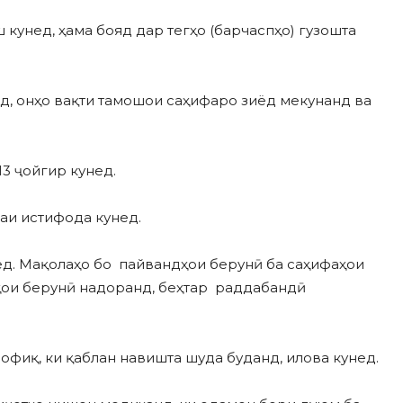
кунед, ҳама бояд дар тегҳо (барчаспҳо) гузошта
д, онҳо вақти тамошои саҳифаро зиёд мекунанд ва
3 ҷойгир кунед.
аи истифода кунед.
ед. Мақолаҳо бо пайвандҳои берунӣ ба саҳифаҳои
дҳои берунӣ надоранд, беҳтар раддабандӣ
офиқ, ки қаблан навишта шуда буданд, илова кунед.