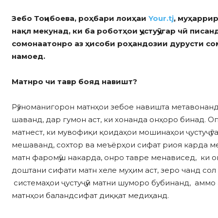
Зебо Тоҷибоева, роҳбари лоиҳаи
Your.tj
, муҳаррир
нақл мекунад, ки ба роботҳои ҷустуҷӯгар чӣ пис
сомонаатонро аз ҳисоби роҳандозии дурусти со
намоед.
Матнро чи тавр бояд навишт?
Рӯзноманигорон матнҳои зебое навишта метавонанд
шаванд, дар гумон аст, ки хонанда онҳоро бинад. 
матнест, ки мувофиқи қоидаҳои мошинаҳои ҷустуҷӯг
мешаванд, сохтор ва меъёрҳои сифат риоя карда м
матн фаромӯш накарда, онро тавре менависед, ки он
доштани сифати матн хеле муҳим аст, зеро чанд сол
системаҳои ҷустуҷӯӣ матни шуморо бубинанд, аммо 
матнҳои баландсифат диққат медиҳанд.