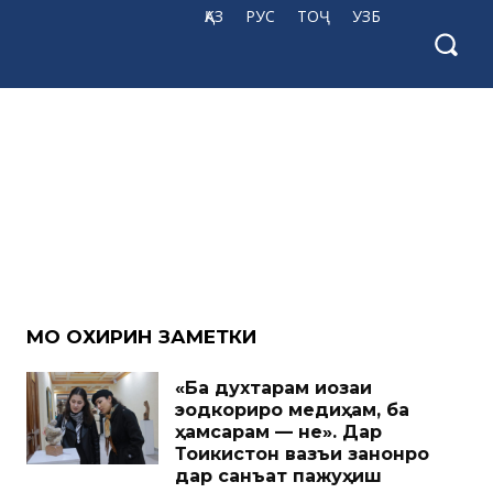
ҚАЗ
РУС
ТОҶ
УЗБ
МО ОХИРИН ЗАМЕТКИ
«Ба духтарам иҷозаи
эҷодкориро медиҳам, ба
ҳамсарам — не». Дар
Тоҷикистон вазъи занонро
дар санъат пажуҳиш