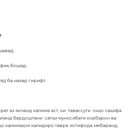
?
шавад;
офиқ бошад;
яд ба назар гирифт.
ат аз якчанд калима аст, ки тавассути онҳо саҳифа
аланд бардоштани сатҳи муносибати корбарон ва
аҳо калимаҳои калидиро тавре истифода мебаранд,