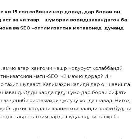
е ки 15 сол собиқаи кор дорад, дар бораи он
анд аст ва чи тавр шумораи воридшавандагон ба
мона ва SEO –оптимизатсия метавонед дучанд
, аммо агар ҳангоми нашр нодуруст қолаббандӣ
Оптимизатсияи матн -SEO чӣ маъно дорад? Ин
ар таҳия шудааст. Калимаҳои калидӣ дар он навишта
ешаванд. Оддӣ карда гӯед, шумо дар бораи сифати
 аз ҷониби системаҳои ҷустуҷӯӣ хонда шавад. Нигоҳ
 қабл дохил кардани калимаҳои калидӣ кофӣ буд, ки
алҳол тавре танзим карда шудаанд, ки танҳо ба