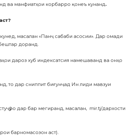
нанд ва манфиатҳои корбарро қонеъ кунанд
.
аст
?
кунед, масалан «Панҷ сабаби асосии». Дар омади
 бештар доранд.
аҳои дароз хуб индексатсия намешаванд ва онҳо
д, то дар сниппит биғунҷад Ин лиди мавзуи
туҷӯро дар бар мегиранд, масалан, mir.tj/дархости
арои барномасозон аст).