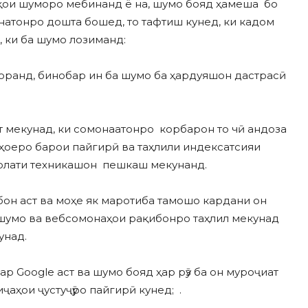
нҳои шуморо мебинанд ё на, шумо бояд ҳамеша бо
натонро дошта бошед, то тафтиш кунед, ки кадом
, ки ба шумо лозиманд:
о доранд, бинобар ин ба шумо ба ҳардуяшон дастрасӣ
 мекунад, ки сомонаатонро корбарон то чӣ андоза
ҳоеро барои пайгирӣ ва таҳлили индексатсияи
 ҳолати техникашон пешкаш мекунанд.
он аст ва моҳе як маротиба тамошо кардани он
 шумо ва вебсомонаҳои рақибонро таҳлил мекунад
унад.
р Google аст ва шумо бояд ҳар рӯз ба он муроҷиат
ҷаҳои ҷустуҷӯро пайгирӣ кунед; .