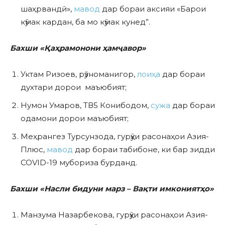
шаҳрвандӣ»,
мавод
дар бораи аксияи «Барои
кӯмак кардан, ба мо кӯмак кунед”.
Бахши «Қаҳрамонони ҳамҷавор»
Уктам Ризоев, рӯзноманигор,
лоиҳа
дар бораи
духтари дорои маъюбият;
Нумон Умаров, ТВ5 Конибодом,
сужа
дар бораи
одамони дорои маъюбият;
Меҳрангез Турсунзода, гурӯҳи расонаҳои Азия-
Плюс,
мавод
дар бораи табибоне, ки бар зидди
COVID-19 мубориза бурданд.
Бахши «Насли бидуни марз – Вақти имкониятҳо»
Манзума Назарбекова, гурӯҳи расонаҳои Азия-