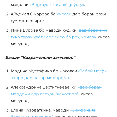
мақолаи
«Begmyrat kösäniň guýusy»
.
Айҷемал Омарова бо
қиссаи
дар бораи роҳи
«устод-шогирд».
Инна Бурова бо маводи худ, ки
дар бораи чӣ
гуна тарзи ҳаёти солимро ба роҳ мондан
қисса
мекунад.
Бахши “Қаҳрамонони ҳамҷавор”
Мадина Мустафина бо мақолаи
«Зебоӣ мегӯем,
занро дар назар медорем!»
.
Александрина Евстигнеева, ки
дар бораи
мардони дар аспҳои “қанотдор”
қисса
мекунад.
Елена Кузоваткина, маводи
«Симфонияи
бохонҳои тиллоиро”
пешниҳод кардааст.