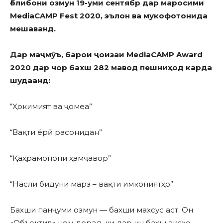
Ғолибони озмун 19-уми сентябр дар маросими
MediaCAMP Fest 2020, эълон ва мукофотонида
мешаванд.
Дар маҷмӯъ, барои ҷоизаи MediaCAMP Award
2020 дар чор бахш 282 мавод пешниҳод карда
шудаанд:
“Ҳокимият ва ҷомеа”
“Вақти ёрӣ расонидан”
“Қаҳрамонони ҳамҷавор”
“Насли бидуни марз – вақти имкониятҳо”
Бахши панҷуми озмун — бахши махсус аст. Он
«Объектив» ном дорад, ки дар ин бахш аксҳо