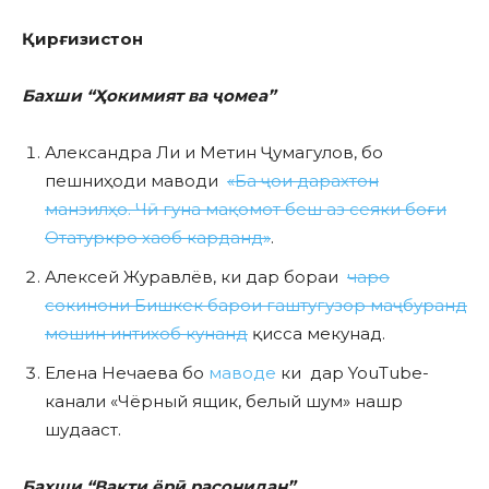
Қирғизистон
Бахши “Ҳокимият ва ҷомеа”
Александра Ли и Метин Ҷумагулов, бо
пешниҳоди маводи
«Ба ҷои дарахтон
манзилҳо. Чӣ гуна мақомот беш аз сеяки боғи
Отатуркро хаоб карданд»
.
Алексей Журавлёв, ки дар бораи
чаро
сокинони Бишкек барои гаштугузор маҷбуранд
мошин интихоб кунанд
қисса мекунад.
Елена Нечаева бо
маводе
ки дар YouTube-
канали «Чёрный ящик, белый шум» нашр
шудааст.
Бахши “Вақти ёрӣ расонидан”