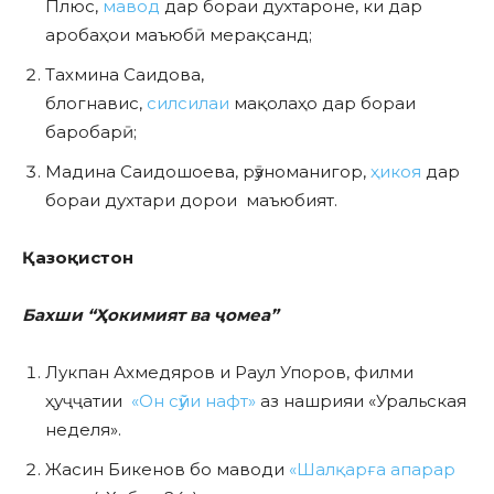
Плюс,
мавод
дар бораи духтароне, ки дар
аробаҳои маъюбӣ мерақсанд;
Тахмина Саидова,
блогнавис,
силсилаи
мақолаҳо дар бораи
баробарӣ;
Мадина Саидошоева, рӯзноманигор,
ҳикоя
дар
бораи духтари дорои маъюбият.
Қазоқистон
Бахши “Ҳокимият ва ҷомеа”
Лукпан Ахмедяров и Раул Упоров, филми
ҳуҷҷатии
«Он сӯйи нафт»
аз нашрияи «Уральская
неделя».
Жасин Бикенов бо маводи
«Шалқарға апарар