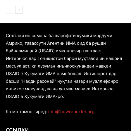
Cохтани ин сомона ба шарофати кӯмаки мардуми
Амрико, тавассути Агентии ИМА оид ба рушди
байналмилалӣ (USAID) имконпазир гаштааст.
Интернюс дар Тоҷикистон барои муҳтавои ин нашрия
масъул аст, ки лузуман инъикоскунандаи мавқеи
USAID ё Ҳукумати ИМА намебошад. Интишорот дар
бахши "Нақди расонаӣ" нуқтаи назари муаллифонро
инъикос мекунанд ва на ҳатман мавқеи Интернюс,
USAID ё Ҳукумати ИМА-ро.
бо мо тамос гиред:
info@newreporter.org
ССЫЛКИ