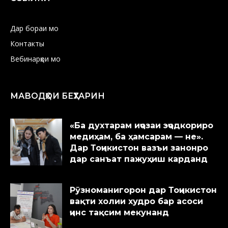
Дар бораи мо
Контакты
Вебинарҳои мо
МАВОДҲОИ БЕҲТАРИН
«Ба духтарам иҷозаи эҷодкориро
медиҳам, ба ҳамсарам — не».
Дар Тоҷикистон вазъи занонро
дар санъат пажуҳиш карданд
Рӯзноманигорон дар Тоҷикистон
вақти холии худро бар асоси
ҷинс тақсим мекунанд