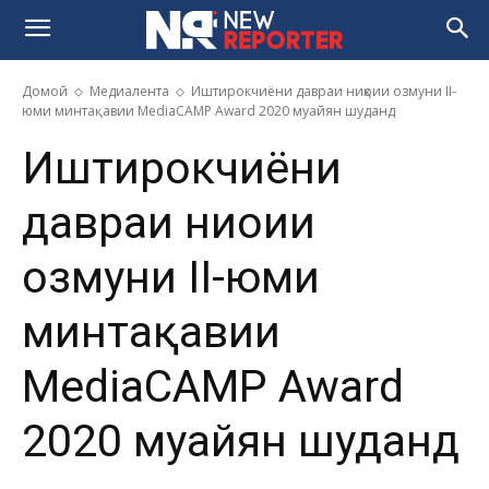
Домой
Медиалента
Иштирокчиёни давраи ниҳоии озмуни II-
юми минтақавии MediaCAMP Award 2020 муайян шуданд
Иштирокчиёни
давраи ниҳоии
озмуни II-юми
минтақавии
MediaCAMP Award
2020 муайян шуданд