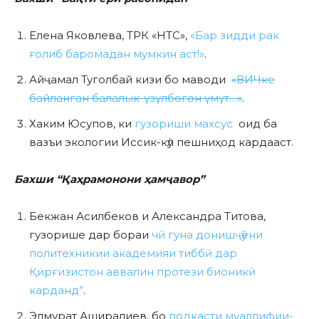
Елена Яковлева, ТРК «НТС»,
«Бар зидди рак
ғолиб баромадан мумкин аст!»
.
Айҷамал Туголбай кизи бо маводи
«ВИЧке
байланган балалык-үзүлбөгөн үмүт…»
.
Хаким Юсупов, ки
гузориши махсус
оид ба
вазъи экологии Иссик-кӯл пешниҳод кардааст.
Бахши “Қаҳрамонони ҳамҷавор”
Бекжан Асилбеков и Александра Титова,
гузорише дар бораи
чӣ гуна донишҷӯёни
политехникии академияи тиббӣ дар
Қирғизистон аввалин протези бионикӣ
карданд”
.
Элмурат Аширалиев, бо
подкасти муаллифии-