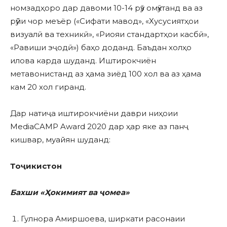
номзадҳоро дар давоми 10-14 рӯз омӯхтанд ва аз
рӯйи чор меъёр («Сифати мавод», «Хусусиятҳои
визуалӣ ва техникӣ», «Риояи стандартҳои касбӣ»,
«Равиши эҷодӣ») баҳо доданд. Баъдан холҳо
илова карда шуданд. Иштирокчиён
метавонистанд аз ҳама зиёд 100 хол ва аз ҳама
кам 20 хол гиранд.
Дар натиҷа иштирокчиёни даври ниҳоии
MediaCAMP Award 2020 дар ҳар яке аз панҷ
кишвар, муайян шуданд:
Тоҷикистон
Бахши «Ҳокимият ва ҷомеа»
Гулнора Амиршоева, ширкати расонаии