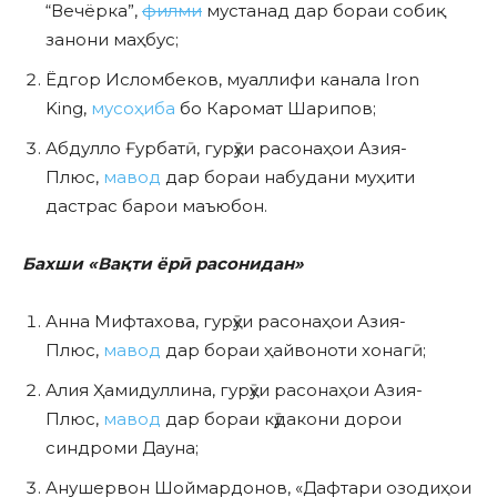
“Вечёрка”,
филми
мустанад дар бораи собиқ
занони маҳбус;
Ёдгор Исломбеков, муаллифи канала Iron
King,
мусоҳиба
бо Каромат Шарипов;
Абдулло Ғурбатӣ, гурӯҳи расонаҳои Азия-
Плюс,
мавод
дар бораи набудани муҳити
дастрас барои маъюбон.
Бахши «Вақти ёрӣ расонидан»
Анна Мифтахова, гурӯҳи расонаҳои Азия-
Плюс,
мавод
дар бораи ҳайвоноти хонагӣ;
Алия Ҳамидуллина, гурӯҳи расонаҳои Азия-
Плюс,
мавод
дар бораи кӯдакони дорои
синдроми Дауна;
Анушервон Шоймардонов, «Дафтари озодиҳои