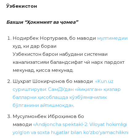
Ӯзбекистон
Бахши “Ҳокимият ва ҷомеа”
Нодирбек Нортураев, бо маводи
мултимедии
худ, ки дар бораи
Узбекистон барои набудани системаи
канализатсияи баландсифат чӣ нарх пардохт
мекунад, қисса мекунад.
Шуҳрат Шокирҷонов бо маводи
«Kun.uz
суриштируви: СамДУдан «йиқилган» қизлар
балларни ҳисоблашда кўзбўямачилик
бўлганини айтишмоқда»
.
Мусулмонбек Иброҳимов бо
маводи
«Andijoncha spektakl-2: Viloyat hokimligi
yolg‘on va soxta hujjatlar bilan ko‘zbo‘yamachilikni