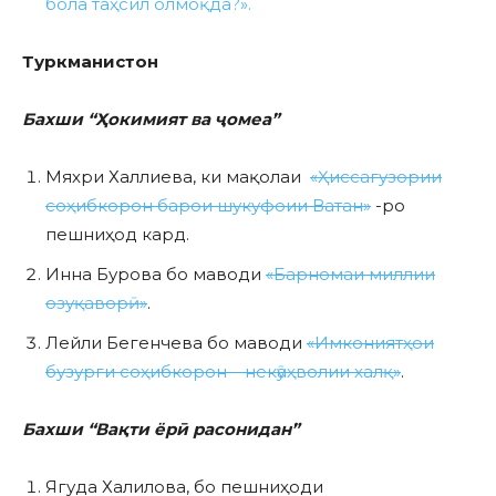
бола таҳсил олмоқда?».
Туркманистон
Бахши “Ҳокимият ва ҷомеа”
Мяхри Халлиева, ки мақолаи
«Ҳиссагузории
соҳибкорон барои шукуфоии Ватан»
-ро
пешниҳод кард.
Инна Бурова бо маводи
«Барномаи миллии
озуқаворӣ»
.
Лейли Бегенчева бо маводи
«Имкониятҳои
бузурги соҳибкорон – некӯаҳволии халқ»
.
Бахши “Вақти ёрӣ расонидан”
Ягуда Халилова, бо пешниҳоди