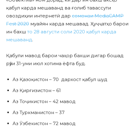
қабул карда мешаванд ва ғолиб тавассути
овоздиҳии интернетӣ дар
сомонаи MediaCAMP
Fest 2020
муайян карда мешавад. Ҳуҷҷатҳо барои
ин бахш
то 28 августи соли 2020 қабул карда
мешаванд
.
Қабули мавод барои чаҳор бахши дигар бошад
рӯзи 31-уми июл хотима ёфта буд.
Аз Қазоқистон – 70 дархост қабул шуд
Аз Қирғизистон – 61
Аз Тоҷикистон – 42 мавод
Аз Туркманистон – 37
Аз Ӯзбекистон – 72 мавод