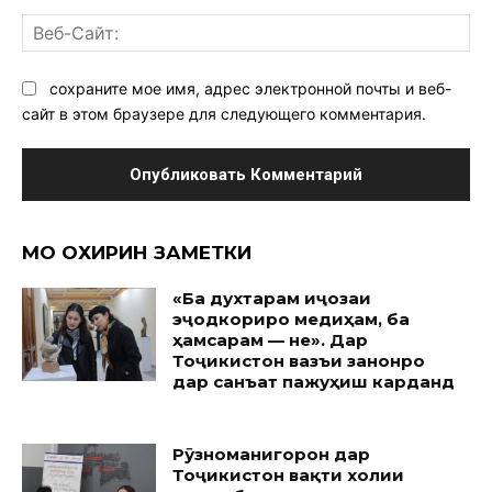
Ве
Са
сохраните мое имя, адрес электронной почты и веб-
сайт в этом браузере для следующего комментария.
МО ОХИРИН ЗАМЕТКИ
«Ба духтарам иҷозаи
эҷодкориро медиҳам, ба
ҳамсарам — не». Дар
Тоҷикистон вазъи занонро
дар санъат пажуҳиш карданд
Рӯзноманигорон дар
Тоҷикистон вақти холии