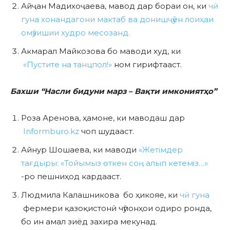
Айҷан Мадихоҷаева, мавод дар бораи он, ки
чӣ
гуна хонандагони мактаб ва донишҷӯён лоиҳаи
омӯзишии худро месозанд.
Акмарал Майкозова бо маводи худ, ки
«Пустите на танцпол!»
ном гирифтааст.
Бахши “Насли бидуни марз – Вақти имкониятҳо”
Роза Аренова, ҳамоне, ки маводаш дар
Informburo.kz
чоп шудааст.
Айнур Шошаева, ки маводи
«Жетімдер
тағдыры: «Тойымыз өткен соң алып кетеміз…»
-ро пешниҳод кардааст.
Людмила Калашникова бо ҳикояе, ки
чӣ гуна
фермери қазоқистонӣ чӯпонҳои одиро ронда,
бо ин амал зиёд захира мекунад.