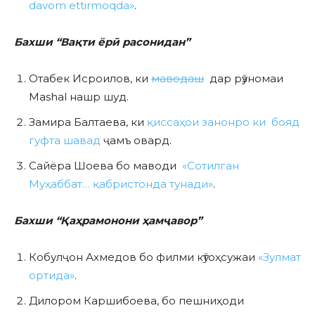
davom ettirmoqda»
.
Бахши “Вақти ёрӣ расонидан”
Отабек Исроилов, ки
маводаш
дар рӯзномаи
Mashal нашр шуд.
Замира Балтаева, ки
қиссаҳои занонро ки бояд
гуфта шавад
ҷамъ овард.
Сайёра Шоева бо маводи
«Сотилган
Муҳаббат… қабристонда тунади»
.
Бахши “Қаҳрамонони ҳамҷавор”
Кобулҷон Ахмедов бо филми кӯтоҳсужаи
«Зулмат
ортида»
.
Дилором Каршибоева, бо пешниҳоди