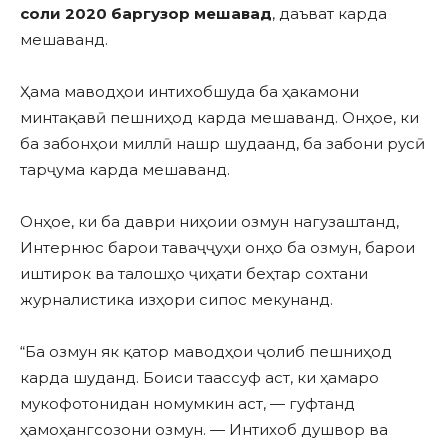
соли 2020 баргузор мешавад
, даъват карда
мешаванд.
Ҳама маводҳои интихобшуда ба ҳакамони
минтақавӣ пешниҳод карда мешаванд. Онҳое, ки
ба забонҳои миллӣ нашр шудаанд, ба забони русӣ
тарҷума карда мешаванд.
Онҳое, ки ба даври ниҳоии озмун нагузаштанд,
Интернюс барои таваҷҷуҳи онҳо ба озмун, барои
иштирок ва талошҳо ҷиҳати беҳтар сохтани
журналистика изҳори сипос мекунанд.
“Ба озмун як қатор маводҳои ҷолиб пешниҳод
карда шуданд. Боиси таассуф аст, ки ҳамаро
мукофотонидан номумкин аст, — гуфтанд
ҳамоҳангсозони озмун. — Интихоб душвор ва