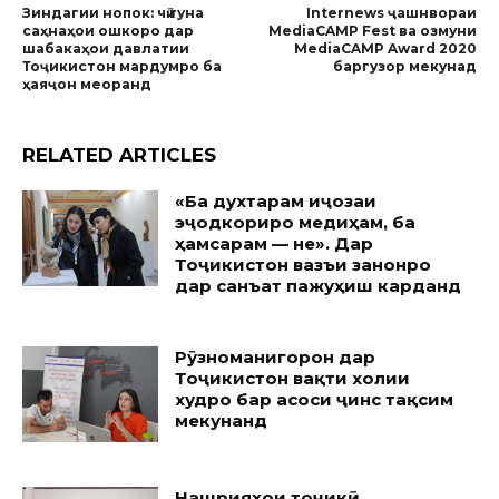
Зиндагии нопок: чӣ гуна
Internews ҷашнвораи
саҳнаҳои ошкоро дар
MediaCAMP Fest ва озмуни
шабакаҳои давлатии
MediaCAMP Award 2020
Тоҷикистон мардумро ба
баргузор мекунад
ҳаяҷон меоранд
RELATED ARTICLES
«Ба духтарам иҷозаи
эҷодкориро медиҳам, ба
ҳамсарам — не». Дар
Тоҷикистон вазъи занонро
дар санъат пажуҳиш карданд
Рӯзноманигорон дар
Тоҷикистон вақти холии
худро бар асоси ҷинс тақсим
мекунанд
Нашрияҳои тоҷикӣ