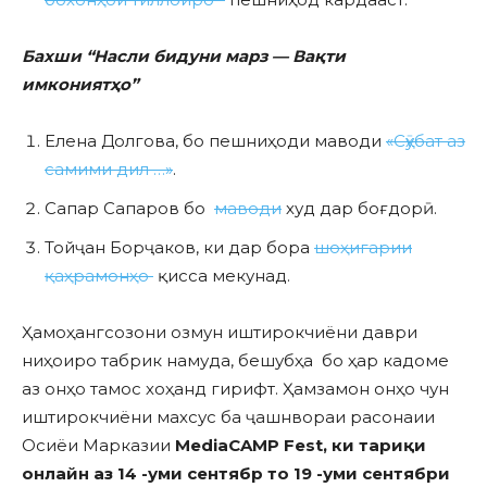
Бахши “Насли бидуни марз — Вақти
имкониятҳо”
Елена Долгова, бо пешниҳоди маводи
«Сӯҳбат аз
самими дил …»
.
Сапар Сапаров бо
маводи
худ дар боғдорӣ.
Тойҷан Борҷаков, ки дар бора
шоҳигарии
қаҳрамонҳо
қисса мекунад.
Ҳамоҳангсозони озмун иштирокчиёни даври
ниҳоиро табрик намуда, бешубҳа бо ҳар кадоме
аз онҳо тамос хоҳанд гирифт. Ҳамзамон онҳо чун
иштирокчиёни махсус ба ҷашнвораи расонаии
Осиёи Марказии
MediaCAMP Fest, ки тариқи
онлайн аз 14 -уми сентябр то 19 -уми сентябри