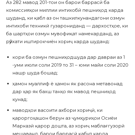
Аз 282 мавод 201-тои он барои баррасӣ ба
комиссияҳои миллии интихобӣ пешниҳод карда
шуданд, ки қабл аз он ташкилкунандагони озмун
интихоби техникӣ гузарониданд — дархостҳое, ки
ба шартҳои озмун мувофиқат намекарданд, аз
рӯйхати иштирокчиён хориҷ карда шуданд:
кори ба озмун пешниҳодшуда дар давраи аз 1
-уми июли соли 2019 то 31 – юми майи соли 2020
нашр шуда бошад;
ҳамон муаллиф ё ҳамон як расона метавонад
дар ҳар як бахш танҳо як мавод пешниҳод
кунад;
маводҳои васоити ахбори хориҷӣ, ки
қароргоҳашон берун аз ҷумҳуриҳои Осиёи
Марказӣ қарор дошта, аз хориҷ маблағгузорӣ
мешаванд, барои баррасӣ қабул карда