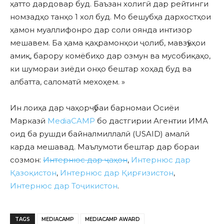
ҳатто дардовар буд. Баъзан холигӣ ​​дар рейтинги
номзадҳо танҳо 1 хол буд. Мо бешубҳа дархостҳои
ҳамон муаллифонро дар соли оянда интизор
мешавем. Ба ҳама қаҳрамонҳои ҷолиб, мавзӯъҳои
амиқ, барору комёбиҳо дар озмун ва мусобиқаҳо,
ки шумораи зиёди онҳо бештар хоҳад буд ва
албатта, саломатӣ мехоҳем. »
Ин лоиҳа дар чаҳорчӯбаи барномаи Осиёи
Марказӣ
MediaCAMP
бо дастгирии Агентии ИМА
оид ба рушди байналмиллалӣ (USAID) амалӣ
карда мешавад. Маълумоти бештар дар бораи
созмон:
Интернюс дар ҷаҳон
,
Интернюс дар
Қазоқистон
,
Интернюс дар Қирғизистон
,
Интернюс дар Тоҷикистон
.
TAGS
MEDIACAMP
MEDIACAMP AWARD