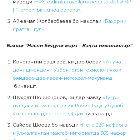
маводи
«YPX xodimlari ayollarni nega to’xtatishdi?
| Tilamchi bir kunda qancha»
.
Айжамал Жолбасбаева бо мақолаи
«Баҳорни
яратган гул»
.
Бахши “Насли бидуни марз – Вақти имкониятҳо”
Константин Башлаев, ки дар бораи
чӣ гуна
донишмандони Ӯзбекистон технологияҳои
ояндаро дар гараж истеҳсол мекунанд
бинвишт.
Шуҳрат Шокирҷонов, ки дар мавзӯи
«Тўғри
йўлдаги «самарқандлик Робин Гуд»: у бўлиб
ўтган ишлардан таассуфда»
қисса кард.
Сайёра Шоева бо маводи
«Нега 220 нафарга
мўлжалланган мактаб-интернатда 365 нафар