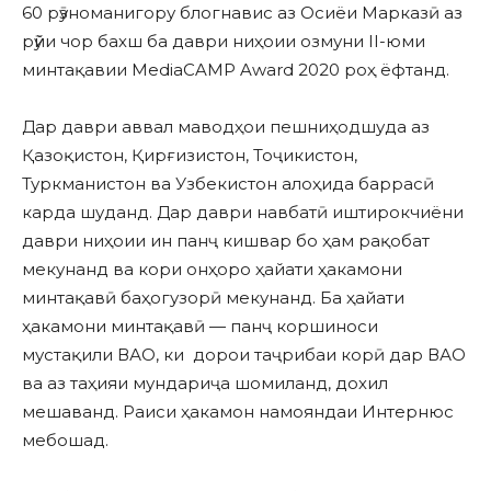
60 рӯзноманигору блогнавис аз Осиёи Марказӣ аз
рӯйи чор бахш ба даври ниҳоии озмуни II-юми
минтақавии MediaCAMP Award 2020 роҳ ёфтанд.
Дар даври аввал маводҳои пешниҳодшуда аз
Қазоқистон, Қирғизистон, Тоҷикистон,
Туркманистон ва Узбекистон алоҳида баррасӣ
карда шуданд. Дар даври навбатӣ иштирокчиёни
даври ниҳоии ин панҷ кишвар бо ҳам рақобат
мекунанд ва кори онҳоро ҳайати ҳакамони
минтақавӣ баҳогузорӣ мекунанд. Ба ҳайати
ҳакамони минтақавӣ — панҷ коршиноси
мустақили ВАО, ки дорои таҷрибаи корӣ дар ВАО
ва аз таҳияи мундариҷа шомиланд, дохил
мешаванд. Раиси ҳакамон намояндаи Интернюс
мебошад.