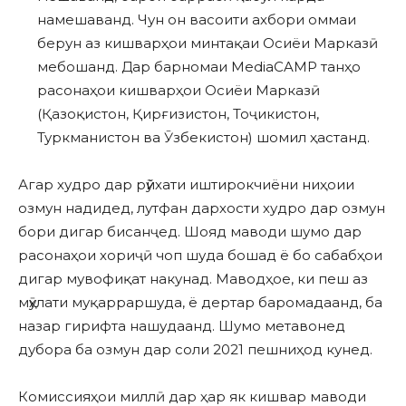
намешаванд. Чун он васоити ахбори оммаи
берун аз кишварҳои минтақаи Осиёи Марказӣ
мебошанд. Дар барномаи MediaCAMP танҳо
расонаҳои кишварҳои Осиёи Марказӣ
(Қазоқистон, Қирғизистон, Тоҷикистон,
Туркманистон ва Ӯзбекистон) шомил ҳастанд.
Агар худро дар рӯйхати иштирокчиёни ниҳоии
озмун надидед, лутфан дархости худро дар озмун
бори дигар бисанҷед. Шояд маводи шумо дар
расонаҳои хориҷӣ чоп шуда бошад ё бо сабабҳои
дигар мувофиқат накунад. Маводҳое, ки пеш аз
мӯҳлати муқарраршуда, ё дертар баромадаанд, ба
назар гирифта нашудаанд. Шумо метавонед
дубора ба озмун дар соли 2021 пешниҳод кунед.
Комиссияҳои миллӣ дар ҳар як кишвар маводи