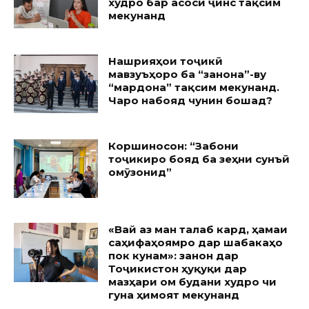
худро бар асоси ҷинс тақсим
мекунанд
Нашрияҳои тоҷикӣ
мавзуъҳоро ба “занона”-ву
“мардона” тақсим мекунанд.
Чаро набояд чунин бошад?
Коршиносон: “Забони
тоҷикиро бояд ба зеҳни сунъӣ
омӯзонид”
«Вай аз ман талаб кард, ҳамаи
саҳифаҳоямро дар шабакаҳо
пок кунам»: занон дар
Тоҷикистон ҳуқуқи дар
мазҳари ом будани худро чи
гуна ҳимоят мекунанд