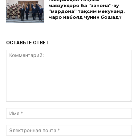
мавзуъҳоро ба “занона”-ву
“мардона” тақсим мекунанд.
Чаро набояд чунин бошад?
ОСТАВЬТЕ ОТВЕТ
Комментарий:
Им
Эл
поч