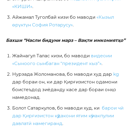
«КИШИ»
.
Айжамал Туголбай кизи бо маводи
«Кызыл
өрүктүн София Ротарусу»
.
Бахши “Насли бидуни марз – Вақти имкониятҳо”
Жайнагул Талас кизи, бо маводи
видеоии
«Сыноого сынбаган “президент кыз”»
.
Нурзада Жоломанова, бо маводи худ дар
kg
дар бораи он, ки дар Қирғизистон одамони
боистеъдод зиёданду касе дар бораи онҳо
намедонад.
Болот Сатаркулов, бо маводи худ, ки
барои чӣ
дар Қирғизистон кӯдакони ятим кӯмакпулии
давлатӣ намегиранд
.