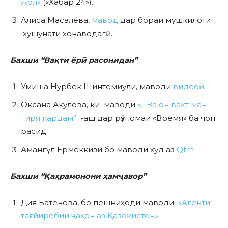
жол»
(«Хабар 24»).
Алиса Масалёва,
мавод
дар бораи мушкилоти
хушунати хонаводагӣ.
Бахши “Вақти ёрӣ расонидан”
Умиша Нурбек Шинтемиули, маводи
видеоӣ
.
Оксана Акулова, ки маводи
«…Ва он вақт ман
гиря кардам”
-аш дар рӯзномаи «Время» ба чоп
расид.
Амангүл Ермеккизи бо маводи худ аз
Qfm
Бахши “Қаҳрамонони ҳамҷавор”
Дия Батенова, бо пешниҳоди маводи
«Агенти
тағйирёбии ҷаҳон аз Қазоқистон»
.