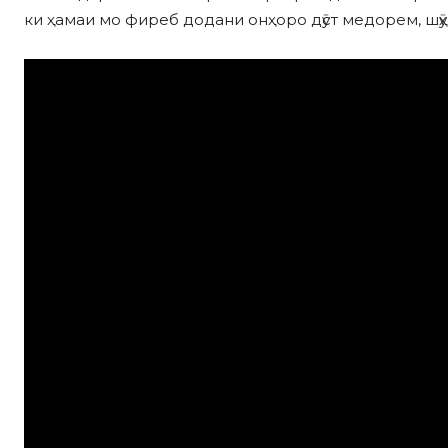
ки ҳамаи мо фиреб додани онҳоро дӯст медорем, шӯ