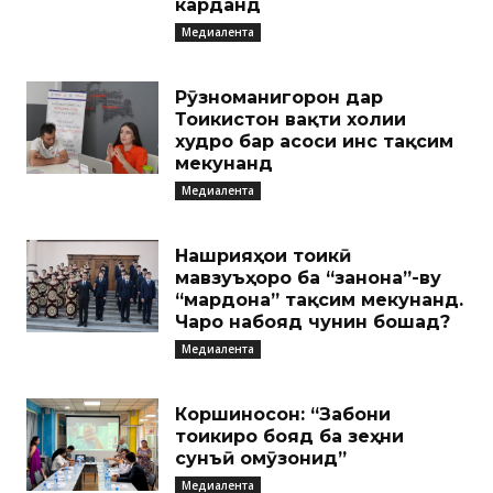
карданд
Медиалента
Рӯзноманигорон дар
Тоҷикистон вақти холии
худро бар асоси ҷинс тақсим
мекунанд
Медиалента
Нашрияҳои тоҷикӣ
мавзуъҳоро ба “занона”-ву
“мардона” тақсим мекунанд.
Чаро набояд чунин бошад?
Медиалента
Коршиносон: “Забони
тоҷикиро бояд ба зеҳни
сунъӣ омӯзонид”
Медиалента