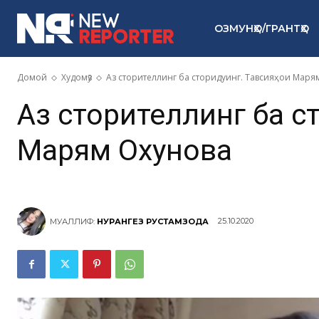
ОЗМУНҲО/ГРАНТҲО
Домой
Худомӯз
Аз сторителлинг ба сторидуинг. Тавсияҳои Маря
Аз сторителлинг ба с
Марям Охунова
25.10.2020
МУАЛЛИФ:
НУРАНГЕЗ РУСТАМЗОДА