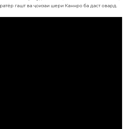
ҳратёр гашт ва ҷоизаи шери Каннро ба даст овард.