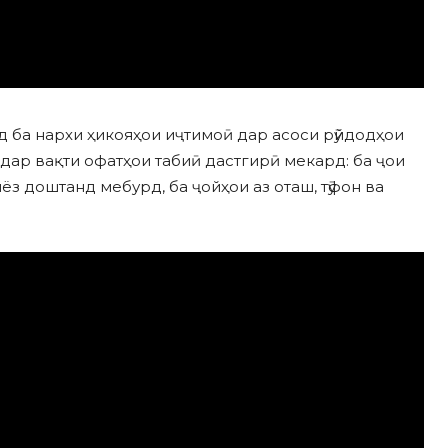
ид ба нархи ҳикояҳои иҷтимоӣ дар асоси рӯйдодҳои
 дар вақти офатҳои табиӣ дастгирӣ мекард: ба ҷои
иёз доштанд мебурд, ба ҷойҳои аз оташ, тӯфон ва