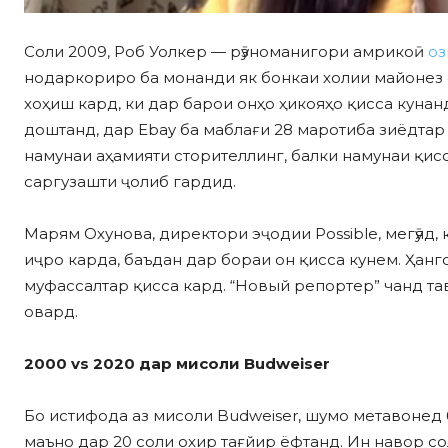
Соли 2009, Роб Уолкер — рӯзноманигори амрикоӣ
оз
нодаркориро ба монанди як бонкаи холии майонез ё
хоҳиш кард, ки дар барои онҳо ҳикояҳо қисса кунан
доштанд, дар Ebay ба маблағи 28 маротиба зиёдтар а
намунаи аҳамияти сторителлинг, балки намунаи қис
саргузашти ҷолиб гардид.
Марям Охунова, директори эҷодии Possible, мегӯяд, к
иҷро карда, баъдан дар бораи он қисса кунем. Ҳангом
муфассалтар қисса кард. “Новый репортер” чанд та
овард.
2000 vs 2020 дар мисоли Budweiser
Бо истифода аз мисоли Budweiser, шумо метавонед б
маъно дар 20 соли охир тағйир ёфтанд. Ин навор со