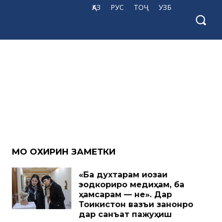
ҚАЗ
РУС
ТОҶ
УЗБ
МО ОХИРИН ЗАМЕТКИ
«Ба духтарам иҷозаи
эҷодкориро медиҳам, ба
ҳамсарам — не». Дар
Тоҷикистон вазъи занонро
дар санъат пажуҳиш