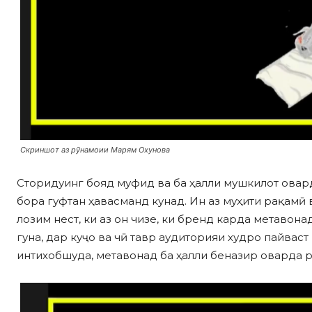
Скриншот аз рӯнамоии Марям Охунова
Сторидуинг бояд муфид ва ба ҳалли мушкилот овар
бора гуфтан ҳавасманд кунад. Ин аз муҳити рақамӣ
лозим нест, ки аз он чизе, ки бренд карда метавона
гуна, дар куҷо ва чӣ тавр аудиторияи худро пайваст
интихобшуда, метавонад ба ҳалли беназир оварда 