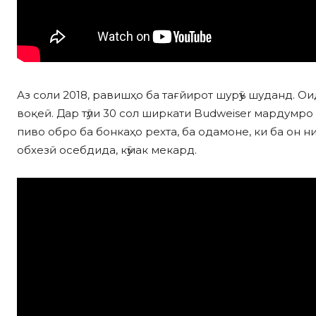
Аз соли 2018, равишҳо ба тағйирот шурӯъ шуданд. О
воқеӣ. Дар тӯли 30 сол ширкати Budweiser мардумро
пиво обро ба бонкаҳо рехта, ба одамоне, ки ба он н
обхезӣ осебдида, кӯмак мекард.