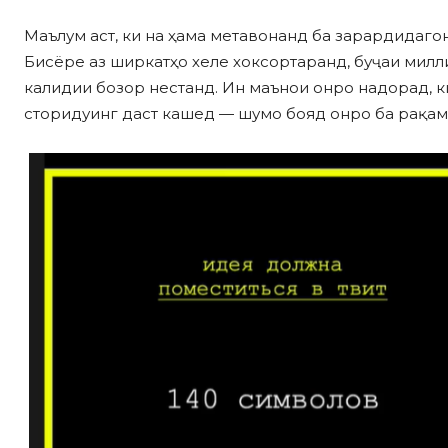
Маълум аст, ки на ҳама метавонанд ба зарардидагони
Бисёре аз ширкатҳо хеле хоксортаранд, буҷаи мил
калидии бозор нестанд. Ин маънои онро надорад, к
сторидуинг даст кашед — шумо бояд онро ба рақам