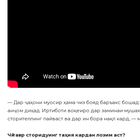
— Дар ҷаҳони муосир ҳама чиз бояд баръакс бошад:
анҷом диҳад. Иртиботи воқеиро дар заминаи мушах
сторителлинг пайваст ва дар ин бора нақл кард, —
Чӣ тавр сторидуинг таҳия кардан лозим аст?