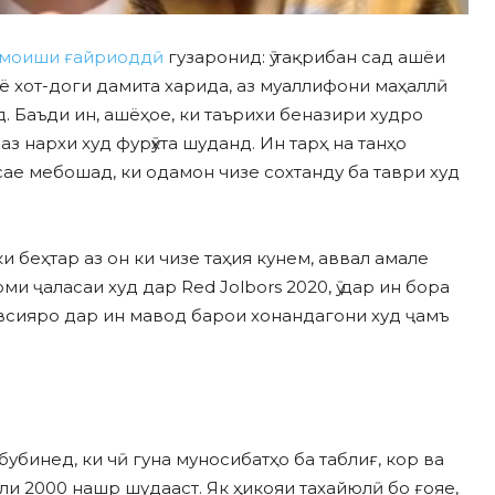
моиши ғайриоддӣ
гузаронид: ӯ тақрибан сад ашёи
 хот-доги дамита харида, аз муаллифони маҳаллӣ
д. Баъди ин, ашёҳое, ки таърихи беназири худро
з нархи худ фурӯхта шуданд. Ин тарҳ на танҳо
сае мебошад, ки одамон чизе сохтанду ба таври худ
и беҳтар аз он ки чизе таҳия кунем, аввал амале
и ҷаласаи худ дар Red Jolbors 2020, ӯ дар ин бора
всияро дар ин мавод барои хонандагони худ ҷамъ
убинед, ки чӣ гуна муносибатҳо ба таблиғ, кор ва
ли 2000 нашр шудааст. Як ҳикояи тахайюлӣ бо ғояе,