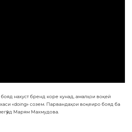
 бояд нахуст бренд коре кунад, амалҳои воқеӣ
хаси «doing» созем. Парвандаҳои воқеиро бояд ба
 мегӯяд Марям Махмудова.