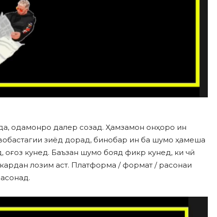
да, одамонро далер созад. Ҳамзамон онҳоро ин
 вобастагии зиёд дорад, бинобар ин ба шумо ҳамеша
д, оғоз кунед. Баъзан шумо бояд фикр кунед, ки чӣ
 кардан лозим аст. Платформа / формат / расонаи
расонад.