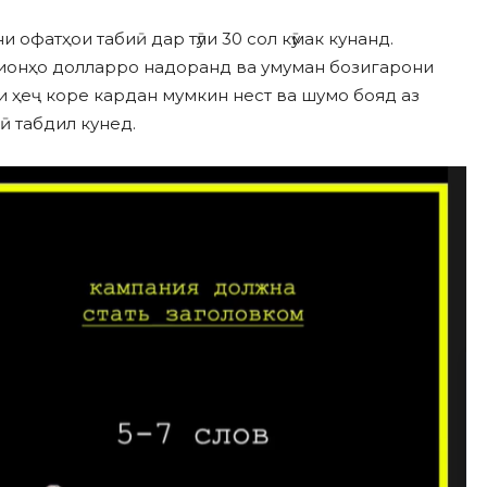
 офатҳои табиӣ дар тӯли 30 сол кӯмак кунанд.
лионҳо долларро надоранд ва умуман бозигарони
и ҳеҷ коре кардан мумкин нест ва шумо бояд аз
ӣ табдил кунед.