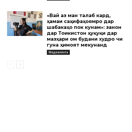
«Вай аз ман талаб кард,
ҳамаи саҳифаҳоямро дар
шабакаҳо пок кунам»: занон
дар Тоҷикистон ҳуқуқи дар
мазҳари ом будани худро чи
гуна ҳимоят мекунанд
Медиалента