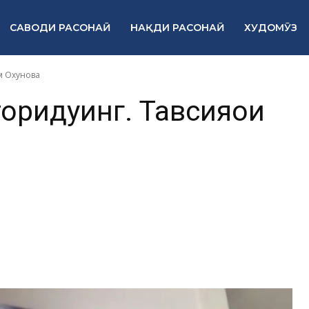
САВОДИ РАСОНАӢ
НАҚДИ РАСОНАӢ
ХУДОМӮЗ
м Охунова
торидуинг. Тавсияҳои