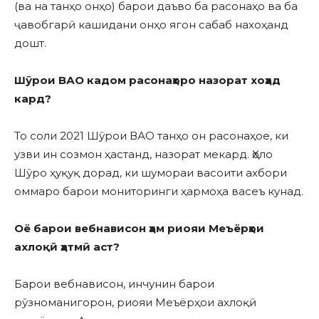
(ва на танҳо онҳо) барои даъво ба расонаҳо ва ба
ҷавобгарӣ кашидани онҳо ягон сабаб нахоҳанд
дошт.
Шӯрои ВАО кадом расонаҳоро назорат хоҳад
кард?
То соли 2021 Шӯрои ВАО танҳо он расонаҳое, ки
узви ин созмон ҳастанд, назорат мекард. Ҳоло
Шӯро ҳуқуқ дорад, ки шумораи васоити ахбори
оммаро барои мониторинги ҳармоҳа васеъ кунад.
Оё барои вебнависон ҳам риояи Меъёрҳои
ахлоқӣ ҳатмӣ аст?
Барои вебнависон, инчунин барои
рӯзноманигорон, риояи Меъёрҳои ахлоқӣ