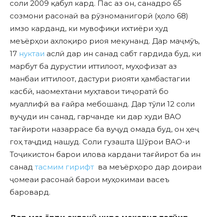
соли 2009 қабул кард. Пас аз он, санадро 65
созмони расонаӣ ва рӯзноманигорӣ (ҳоло 68)
имзо карданд, ки мувофиқи ихтиёри худ
меъёрҳои ахлоқиро риоя мекунанд. Дар маҷмӯъ,
17
нуктаи
аслӣ дар ин санад сабт гардида буд, ки
марбут ба дурустии иттилоот, муҳофизат аз
манбаи иттилоот, дастури риояти ҳамбастагии
касбӣ, наомехтани муҳтавои тиҷоратӣ бо
муаллифӣ ва ғайра мебошанд. Дар тӯли 12 соли
вуҷуди ин санад, гарчанде ки дар худи ВАО
тағйироти назаррасе ба вуҷуд омада буд, он ҳеҷ
гоҳ таҷдид нашуд. Соли гузашта Шӯрои ВАО-и
Тоҷикистон барои илова кардани тағйирот ба ин
санад
тасмим гирифт
ва меъёрҳоро дар доираи
ҷомеаи расонаӣ барои муҳокимаи васеъ
баровард.