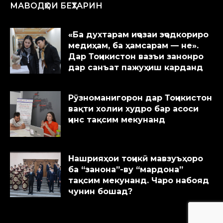
МАВОДҲОИ БЕҲТАРИН
«Ба духтарам иҷозаи эҷодкориро
медиҳам, ба ҳамсарам — не».
Дар Тоҷикистон вазъи занонро
дар санъат пажуҳиш карданд
Рӯзноманигорон дар Тоҷикистон
вақти холии худро бар асоси
ҷинс тақсим мекунанд
Нашрияҳои тоҷикӣ мавзуъҳоро
ба “занона”-ву “мардона”
тақсим мекунанд. Чаро набояд
чунин бошад?