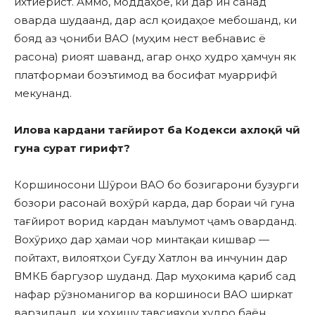
ихтиёрист. Аммо, моддаҳое, ки дар ин санад
оварда шудаанд, дар асл қоидаҳое мебошанд, ки
бояд аз ҷониби ВАО (муҳим нест вебнавис ё
расона) риоят шаванд, агар онҳо худро ҳамчун як
платформаи боэътимод ва босифат муаррифӣ
мекунанд.
Илова кардани тағйирот ба Кодекси ахлоқӣ чӣ
гуна сурат гирифт?
Коршиносони Шӯрои ВАО бо бозигарони бузурги
бозори расонаӣ вохӯрӣ карда, дар бораи чӣ гуна
тағйирот ворид кардан маълумот ҷамъ оварданд.
Вохӯриҳо дар ҳамаи чор минтақаи кишвар —
пойтахт, вилоятҳои Суғду Хатлон ва инчунин дар
ВМКБ баргузор шуданд. Дар муҳокима қариб сад
нафар рӯзноманигор ва коршиноси ВАО ширкат
варзиданд, ки хоҳишу тавсияҳои худро баён