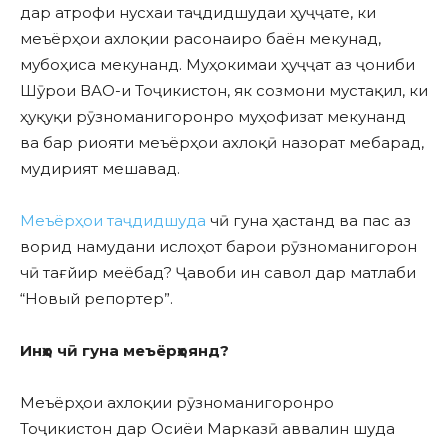
дар атрофи нусхаи таҷдидшудаи ҳуҷҷате, ки
меъёрҳои ахлоқии расонаиро баён мекунад,
мубоҳиса мекунанд. Муҳокимаи ҳуҷҷат аз ҷониби
Шӯрои ВАО-и Тоҷикистон, як созмони мустақил, ки
ҳуқуқи рӯзноманигоронро муҳофизат мекунанд
ва бар риояти меъёрҳои ахлоқӣ назорат мебарад,
мудирият мешавад.
Меъёрҳои таҷдидшуда
чӣ гуна ҳастанд ва пас аз
ворид намудани ислоҳот барои рӯзноманигорон
чӣ тағйир меёбад? Ҷавоби ин савол дар матлаби
“Новый репортер”.
Инҳо чӣ гуна меъёрҳоянд?
Меъёрҳои ахлоқии рӯзноманигоронро
Тоҷикистон дар Осиёи Марказӣ аввалин шуда