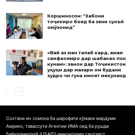
Коршиносон: “Забони
тоҷикиро бояд ба зеҳни сунъӣ
омӯзонид”
«Вай аз ман талаб кард, ҳамаи
саҳифаҳоямро дар шабакаҳо пок
кунам»: занон дар Тоҷикистон
ҳуқуқи дар мазҳари ом будани
худро чи гуна ҳимоят мекунанд
Cохтани ин сомона ба шарофати кӯмаки мардуми
Амрико, тавассути Агентии ИМА оид ба рушди
байналмилалӣ (USAID) имконпазир гаштааст.