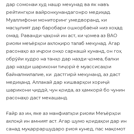
дар сомонаи худ нашр мекунад ва як навъ
рейтингҳои вайронкунандагонро медиҳад.
Муаллифони мониторинг умедворанд, ки
масъулият дар баробари ошкорбаёнӣ низ хоҳад
омад. Раванди ҷаҳонӣ ин аст, ки ҷомеа аз ВАО
риояи меъёрҳои ахлоқиро талаб мекунад. Агар
расонаҳо аз иҷрои онҳо саркашӣ кунанд, он гоҳ
обрӯйи худро на танҳо дар назди ҷомеа, балки
дар назди шарикони тиҷорӣ ё муассисаҳои
байналмилалие, ки дастгирӣ мекунанд, аз даст
медиҳанд. Аллакай дар кишварҳои хориҷӣ
шарикони ҷиддӣ, чун қоида, аз ҳамкорӣ бо чунин
расонаҳо даст мекашанд.
Ғайр аз ин, яке аз манфиатҳои риояи Меъёрҳои
ахлоқӣ ин амният аст. Агар шумо қоидаҳои дар ин
санад муқарраршударо риоя кунед, пас мақомот