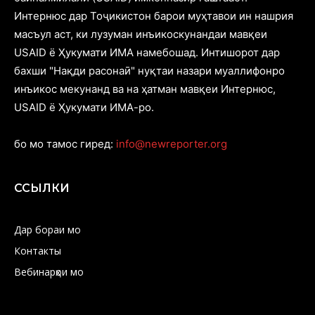
Интернюс дар Тоҷикистон барои муҳтавои ин нашрия
масъул аст, ки лузуман инъикоскунандаи мавқеи
USAID ё Ҳукумати ИМА намебошад. Интишорот дар
бахши "Нақди расонаӣ" нуқтаи назари муаллифонро
инъикос мекунанд ва на ҳатман мавқеи Интернюс,
USAID ё Ҳукумати ИМА-ро.
бо мо тамос гиред:
info@newreporter.org
ССЫЛКИ
Дар бораи мо
Контакты
Вебинарҳои мо