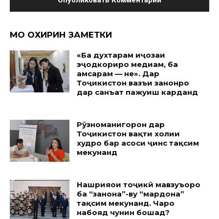
МО ОХИРИН ЗАМЕТКИ
«Ба духтарам иҷозаи
эҷодкориро медиҳам, ба
ҳамсарам — не». Дар
Тоҷикистон вазъи занонро
дар санъат пажуҳиш карданд
Рӯзноманигорон дар
Тоҷикистон вақти холии
худро бар асоси ҷинс тақсим
мекунанд
Нашрияҳои тоҷикӣ мавзуъҳоро
ба “занона”-ву “мардона”
тақсим мекунанд. Чаро
набояд чунин бошад?