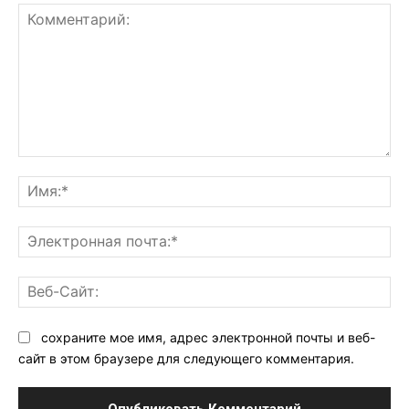
Комментарий:
Им
Эл
поч
Ве
Са
сохраните мое имя, адрес электронной почты и веб-
сайт в этом браузере для следующего комментария.