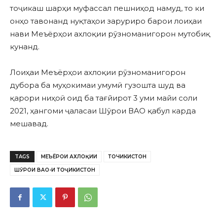
тоҷикаш шарҳи муфассал пешниҳод намуд, то ки
онҳо тавонанд нуқтаҳои заруриро барои лоиҳаи
нави Меъёрҳои ахлоқии рӯзноманигорон мутобиқ
кунанд.
Лоиҳаи Меъёрҳои ахлоқии рӯзноманигорон
дубора ба муҳокимаи умумӣ гузошта шуд ва
қарори ниҳоӣ оид ба тағйирот 3 уми майи соли
2021, ҳангоми ҷаласаи Шӯрои ВАО қабул карда
мешавад.
TAGS
МЕЪЁРҲОИ АХЛОҚИИ
ТОЧИКИСТОН
ШӮРОИ ВАО-И ТОҶИКИСТОН