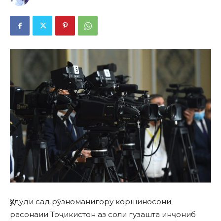
Ҳудуди сад рӯзноманигору коршиносони
расонаии Тоҷикистон аз соли гузашта инҷониб