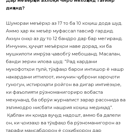
Дар меъёрҳои ахлоқӣ чиро мехоҳанд тағйир
диҳанд?
Шумораи меъёрҳо аз 17 то ба 10 коҳиш дода шуд.
Аммо ҳар як меъёр муфассал тавсиф гардид.
Акнун онҳо аз ду то 12 бандро дар бар мегиранд.
Инчунин, ҳуҷҷат меъёрҳои наве дорад, ки ба
мушкилоти имрӯза ҷавобгӯ мебошанд. Масалан,
банди зерин илова шуд: ”Рад кардани
мукофотҳои пулӣ, тӯҳфаҳо барои интишор ё нашр
накардани иттилоот, инчунин ҷуброни хароҷоти
гуногун, истироҳати ройгон ва дигар имтиёзҳое,
ки фаъолияти рӯзноманигориро вобаста
мекунанд, ба обрӯи журналист зарар расонида ва
эътимодро нисбати нашрия коҳиш медиҳад”.
Қаблан ин қоида вуҷуд надошт, аммо ба далели
он, ки ҷоизаҳо ва тӯҳфаҳо ба рӯзноманигорон аз
тарафи мансабдорон ё соҳибкорон дар