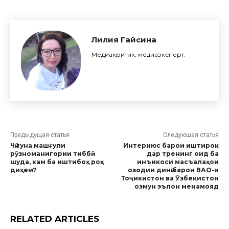
Лилия Гайсина
Медиакритик, медиаэксперт.
Предыдущая статья
Следующая статья
Чӣ гуна машғули
Интернюс барои иштирок
рӯзноманигории тиббӣ
дар тренинг оид ба
шуда, кам ба иштибоҳ роҳ
инъикоси масъалаҳои
диҳем?
озодии динӣ барои ВАО-и
Тоҷикистон ва Ӯзбекистон
озмун эълон менамояд
RELATED ARTICLES