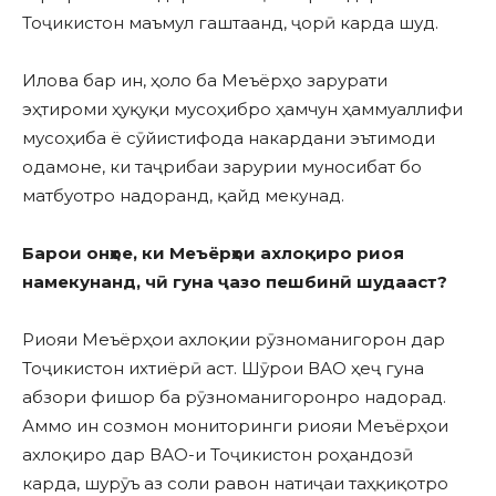
Тоҷикистон маъмул гаштаанд, ҷорӣ карда шуд.
Илова бар ин, ҳоло ба Меъёрҳо зарурати
эҳтироми ҳуқуқи мусоҳибро ҳамчун ҳаммуаллифи
мусоҳиба ё сӯйистифода накардани эътимоди
одамоне, ки таҷрибаи зарурии муносибат бо
матбуотро надоранд, қайд мекунад.
Барои онҳое, ки Меъёрҳои ахлоқиро риоя
намекунанд, чӣ гуна ҷазо пешбинӣ шудааст?
Риояи Меъёрҳои ахлоқии рӯзноманигорон дар
Тоҷикистон ихтиёрӣ аст. Шӯрои ВАО ҳеҷ гуна
абзори фишор ба рӯзноманигоронро надорад.
Аммо ин созмон мониторинги риояи Меъёрҳои
ахлоқиро дар ВАО-и Тоҷикистон роҳандозӣ
карда, шурӯъ аз соли равон натиҷаи таҳқиқотро