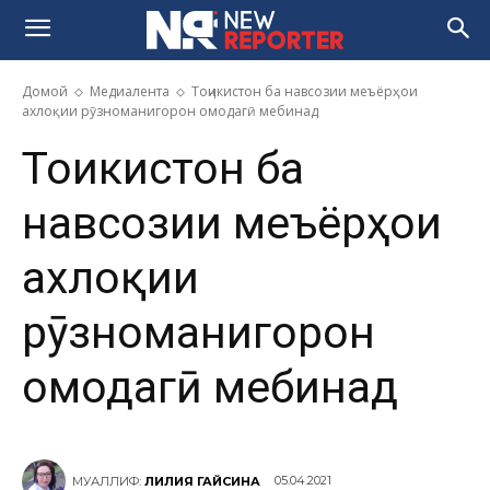
Домой
Медиалента
Тоҷикистон ба навсозии меъёрҳои
ахлоқии рӯзноманигорон омодагӣ мебинад
Тоҷикистон ба
навсозии меъёрҳои
ахлоқии
рӯзноманигорон
омодагӣ мебинад
05.04.2021
МУАЛЛИФ:
ЛИЛИЯ ГАЙСИНА