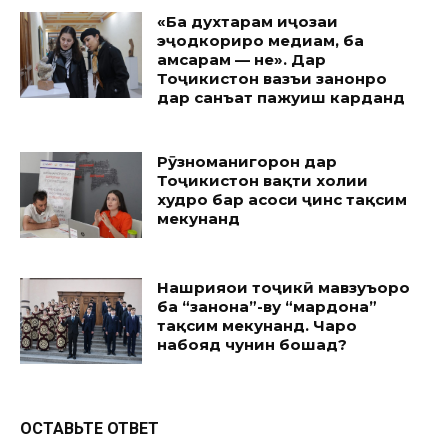
«Ба духтарам иҷозаи
эҷодкориро медиҳам, ба
ҳамсарам — не». Дар
Тоҷикистон вазъи занонро
дар санъат пажуҳиш карданд
Рӯзноманигорон дар
Тоҷикистон вақти холии
худро бар асоси ҷинс тақсим
мекунанд
Нашрияҳои тоҷикӣ мавзуъҳоро
ба “занона”-ву “мардона”
тақсим мекунанд. Чаро
набояд чунин бошад?
ОСТАВЬТЕ ОТВЕТ