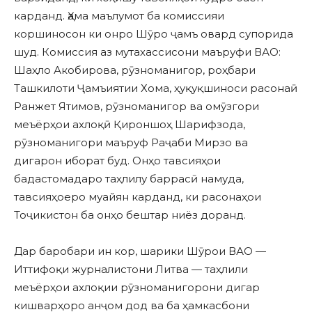
карданд. Ҳама маълумот ба комиссияи
коршиносон ки онро Шӯро ҷамъ овард супорида
шуд. Комиссия аз мутахассисони маъруфи ВАО:
Шаҳло Акобирова, рӯзноманигор, роҳбари
Ташкилоти Ҷамъиятии Хома, ҳуқуқшиноси расонаӣ
Ранжет Ятимов, рӯзноманигор ва омӯзгори
меъёрҳои ахлоқӣ Қироншоҳ Шарифзода,
рӯзноманигори маъруф Раҷаби Мирзо ва
дигарон иборат буд. Онҳо тавсияҳои
бадастомадаро таҳлилу баррасӣ намуда,
тавсияҳоеро муайян карданд, ки расонаҳои
Тоҷикистон ба онҳо бештар ниёз доранд.
Дар баробари ин кор, шарики Шӯрои ВАО —
Иттифоқи журналистони Литва — таҳлили
меъёрҳои ахлоқии рӯзноманигорони дигар
кишварҳоро анҷом дод ва ба ҳамкасбони