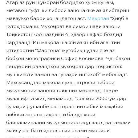
Агар аз рӯи шумораи боздидҳо ҳукм кунем,
метавон гуфт, ки либоси занона яке аз ҷолибтарин
мавзӯъҳо барои хонандагон аст.
Мақолаи
“Ҳиҷоб ё
кӯтоҳдоманӣ. Муҳоҷират ва симои нави занони
Тоҷикистон”-ро наздики 41 ҳазор нафар боздид
кардаанд. Ин мақола шакли аз ҷониби агентии
иттилоотии “Фарғона” мутобиқшудаи яке аз
бобҳои монографияи София Қосимова “Ҷанбаҳои
гендерии равандҳои муҳоҷират дар Тоҷикистон:
мушкилоти замон ва гунаҳои интихоб” мебошад”.
Махсусан, дар мақола сухан атрофи либоси
мусулмонии занони тоҷик низ меравад. Тавре
муаллиф таъкид менамояд: “Солҳои 2000-ум дар
кӯчаҳои Душанбе рангорангии сабки мазҳабии
либоси занона таҳранги ба худ хоси
байналмилалии мусулмониро эҷод кард ва тамоми
майлу рағбати идеологии олами муосири