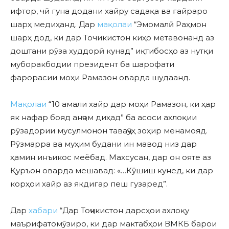
ифтор, чӣ гуна додани хайру садақа ва ғайраро
шарҳ медиҳанд. Дар
мақолаи
“Эмомалӣ Раҳмон
шарҳ дод, ки дар Точикистон киҳо метавонанд аз
доштани рӯза худдорӣ кунад” иқтибосҳо аз нутқи
муборакбодии президент ба шарофати
фарорасии моҳи Рамазон оварда шудаанд.
Мақолаи
“10 амали хайр дар моҳи Рамазон, ки ҳар
як нафар бояд анҷом диҳад” ба асоси ахлоқии
рӯзадории мусулмонон таваҷҷӯҳ зоҳир менамояд.
Рӯзмарра ва муҳим будани ин мавод низ дар
ҳамин инъикос меёбад. Махсусан, дар он ояте аз
Қуръон оварда мешавад: «…Кӯшиш кунед, ки дар
корҳои хайр аз якдигар пеш гузаред”.
Дар
хабари
“Дар Тоҷикистон дарсҳои ахлоқу
маърифатомӯзиро, ки дар мактабҳои ВМКБ барои