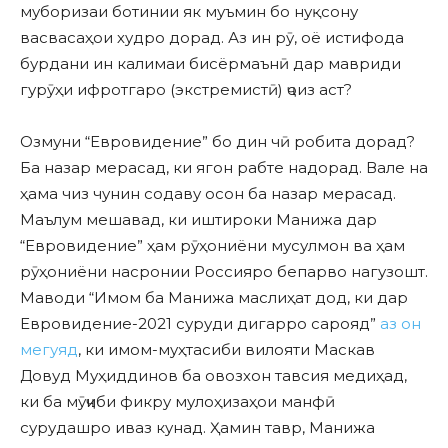
муборизаи ботинии як муъмин бо нуқсону
васвасаҳои худро дорад. Аз ин рӯ, оё истифода
бурдани ин калимаи бисёрмаънӣ дар мавриди
гурӯҳи ифротгаро (экстремистӣ) ҷоиз аст?
Озмуни “Евровидение” бо дин чӣ робита дорад?
Ба назар мерасад, ки ягон рабте надорад. Вале на
ҳама чиз чунин содаву осон ба назар мерасад.
Маълум мешавад, ки иштироки Манижа дар
“Евровидение” ҳам рӯҳониёни мусулмон ва ҳам
рӯҳониёни насронии Россияро бепарво нагузошт.
Маводи “Имом ба Манижа маслиҳат дод, ки дар
Евровидение-2021 суруди дигарро сарояд”
аз он
мегуяд
, ки имом-муҳтасиби вилояти Маскав
Довуд Муҳиддинов ба овозхон тавсия медиҳад,
ки ба мӯҷиби фикру мулоҳизаҳои манфӣ
сурудашро иваз кунад. Ҳамин тавр, Манижа