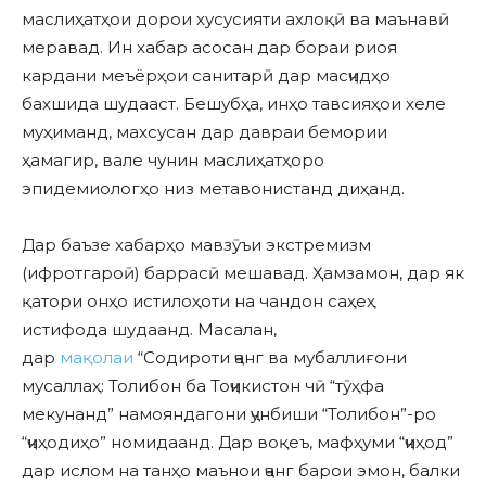
маслиҳатҳои дорои хусусияти ахлоқӣ ва маънавӣ
меравад. Ин хабар асосан дар бораи риоя
кардани меъёрҳои санитарӣ дар масҷидҳо
бахшида шудааст. Бешубҳа, инҳо тавсияҳои хеле
муҳиманд, махсусан дар давраи бемории
ҳамагир, вале чунин маслиҳатҳоро
эпидемиологҳо низ метавонистанд диҳанд.
Дар баъзе хабарҳо мавзӯъи экстремизм
(ифротгароӣ) баррасӣ мешавад. Ҳамзамон, дар як
қатори онҳо истилоҳоти на чандон саҳеҳ
истифода шудаанд. Масалан,
дар
мақолаи
“Содироти ҷанг ва мубаллиғони
мусаллаҳ: Толибон ба Тоҷикистон чӣ “тӯҳфа
мекунанд” намояндагони ҷунбиши “Толибон”-ро
“ҷиҳодиҳо” номидаанд. Дар воқеъ, мафҳуми “ҷиҳод”
дар ислом на танҳо маънои ҷанг барои эмон, балки