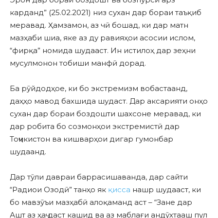
карданд” (25.02.2021) низ сухан дар бораи таъқиб
меравад. Ҳамзамон, аз чӣ бошад, ки дар матн
мазҳаби шиа, яке аз ду равияҳои асосии ислом,
“фирқа” номида шудааст. Ин истилоҳ дар зеҳни
мусулмонон тобиши манфӣ дорад.
Ба рӯйдодҳое, ки бо экстремизм вобастаанд,
даҳҳо мавод бахшида шудаст. Дар аксарияти онҳо
сухан дар бораи боздошти шахсоне меравад, ки
дар робита бо созмонҳои экстремистӣ дар
Тоҷикистон ва кишварҳои дигар гумонбар
шудаанд.
Дар тӯли давраи баррасишаванда, дар сайти
“Радиои Озодӣ” танҳо як
қисса
нашр шудааст, ки
бо мавзӯъи мазҳабӣ алоқаманд аст – “Зане дар
Ашт аз ҳаҷ даст кашид ва аз маблағи андӯхтааш пул