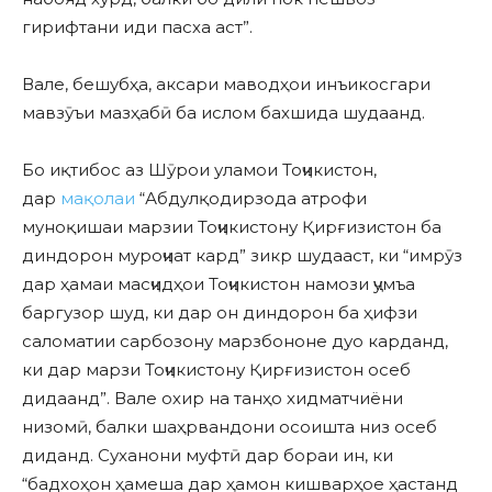
гирифтани иди пасха аст”.
Вале, бешубҳа, аксари маводҳои инъикосгари
мавзӯъи мазҳабӣ ба ислом бахшида шудаанд.
Бо иқтибос аз Шӯрои уламои Тоҷикистон,
дар
мақолаи
“Абдулқодирзода атрофи
муноқишаи марзии Тоҷикистону Қирғизистон ба
диндорон муроҷиат кард” зикр шудааст, ки “имрӯз
дар ҳамаи масҷидҳои Тоҷикистон намози ҷумъа
баргузор шуд, ки дар он диндорон ба ҳифзи
саломатии сарбозону марзбононе дуо карданд,
ки дар марзи Тоҷикистону Қирғизистон осеб
дидаанд”. Вале охир на танҳо хидматчиёни
низомӣ, балки шаҳрвандони осоишта низ осеб
диданд. Суханони муфтӣ дар бораи ин, ки
“бадхоҳон ҳамеша дар ҳамон кишварҳое ҳастанд