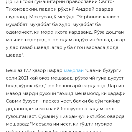
Донишгоҳи гуманитарии православии Свято-
Тихоновский, падари рӯҳонӣ Андрей оварда
шудаанд. Махсусан, ӯ мегӯяд: “Зербинои калисо
муҳаббат, муҳаббат ба Худо, муҳаббат ба
одамонест, ки моро иҳота кардаанд. Рӯза доштан
маъние надорад, агар одам андӯҳгин бошад, агар
ӯ дар ғазаб шавад, агар ӯ ба ягон васваса дода
шавад”.
Беш аз 17,7 ҳазор нафар
мақолаи
“Савми бузурги
соли 2021 кай оғоз мешавад: рӯзҳо чӣ гуна дуруст
бояд хӯрок хӯрд”-ро бознигарӣ кардаанд. Дар ин
мавод марди рӯҳонӣ таъкид менамояд, ки ҳадафи
Савми бузург – парҳез нест, балки ба сӯи тағйир
додани ҳаёти маънавӣ бошуурона қадам пеш
гузоштан аст. Сухани ӯ низ ҳамчун иқтибос оварда
мешавад: “Масъала ин нест, ки гӯшти мурғро
набояд хӯрд, балки бо дили пок пешвоз