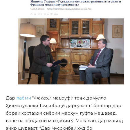
Дар
паёми
“Фақеҳи маъруфи тоҷик домулло
Ҳикматуллоҳи Тоҷикободӣ даргузашт” бештар дар
бораи хостаҳои сиёсии марҳум гуфта мешавад,
вале на ақидаҳои мазҳабии ӯ. Масалан, дар мавод
зикр шудааст: “Дар мусоҳибаи худ бо