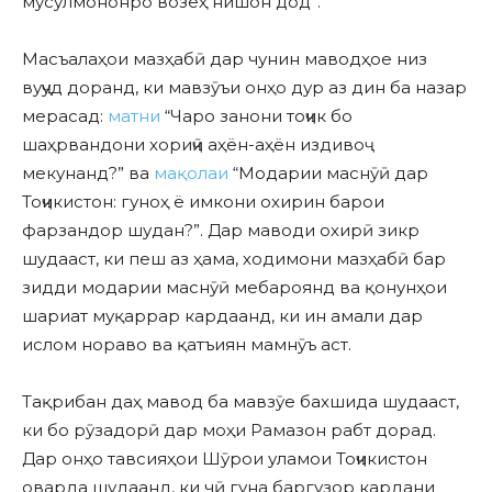
мусулмононро возеҳ нишон дод”.
Масъалаҳои мазҳабӣ дар чунин маводҳое низ
вуҷуд доранд, ки мавзӯъи онҳо дур аз дин ба назар
мерасад:
матни
“Чаро занони тоҷик бо
шаҳрвандони хориҷӣ аҳён-аҳён издивоҷ
мекунанд?” ва
мақолаи
“Модарии маснӯӣ дар
Тоҷикистон: гуноҳ ё имкони охирин барои
фарзандор шудан?”. Дар маводи охирӣ зикр
шудааст, ки пеш аз ҳама, ходимони мазҳабӣ бар
зидди модарии маснӯӣ мебароянд ва қонунҳои
шариат муқаррар кардаанд, ки ин амали дар
ислом нораво ва қатъиян мамнӯъ аст.
Тақрибан даҳ мавод ба мавзӯе бахшида шудааст,
ки бо рӯзадорӣ дар моҳи Рамазон рабт дорад.
Дар онҳо тавсияҳои Шӯрои уламои Тоҷикистон
оварда шудаанд, ки чӣ гуна баргузор кардани