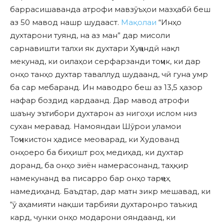
баррасишаванда атрофи мавзӯъҳои мазҳабӣ беш
аз 50 мавод нашр шудааст.
Мақолаи
“Инҳо
духтарони туянд, на аз ман” дар мисоли
сарнавишти талхи як духтари Хуҷандӣ нақл
мекунад, ки оилаҳои серфарзанди тоҷик, ки дар
онҳо танҳо духтар таваллуд шудаанд, чӣ гуна умр
ба сар мебаранд. Ин маводро беш аз 13,5 ҳазор
нафар боздид кардаанд. Дар мавод атрофи
шаъну эътибори духтарон аз нигоҳи ислом низ
сухан меравад. Намояндаи Шӯрои уламои
Тоҷикистон ҳадисе меоварад, ки Худованд
онҳоеро ба биҳишт роҳ медиҳад, ки духтар
доранд, ба онҳо зиён намерасонанд, таҳқир
намекунанд ва писарро бар онҳо тарҷеҳ
намедиҳанд. Баъдтар, дар матн зикр мешавад, ки
“ӯ аҳамияти нақши тарбияи духтаронро таъкид
кард, чунки онҳо модарони ояндаанд, ки