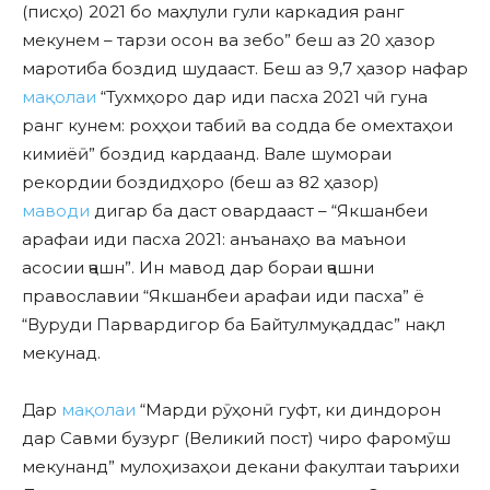
(писҳо) 2021 бо маҳлули гули каркадия ранг
мекунем – тарзи осон ва зебо” беш аз 20 ҳазор
маротиба боздид шудааст. Беш аз 9,7 ҳазор нафар
мақолаи
“Тухмҳоро дар иди пасха 2021 чӣ гуна
ранг кунем: роҳҳои табиӣ ва содда бе омехтаҳои
кимиёӣ” боздид кардаанд. Вале шумораи
рекордии боздидҳоро (беш аз 82 ҳазор)
маводи
дигар ба даст овардааст – “Якшанбеи
арафаи иди пасха 2021: анъанаҳо ва маънои
асосии ҷашн”. Ин мавод дар бораи ҷашни
православии “Якшанбеи арафаи иди пасха” ё
“Вуруди Парвардигор ба Байтулмуқаддас” нақл
мекунад.
Дар
мақолаи
“Марди рӯҳонӣ гуфт, ки диндорон
дар Савми бузург (Великий пост) чиро фаромӯш
мекунанд” мулоҳизаҳои декани факултаи таърихи