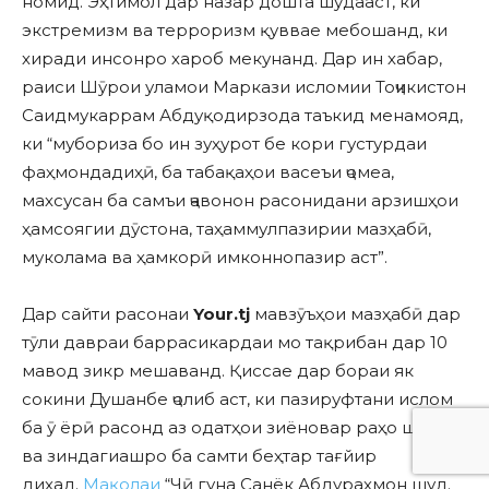
номид. Эҳтимол дар назар дошта шудааст, ки
экстремизм ва терроризм қуввае мебошанд, ки
хиради инсонро хароб мекунанд. Дар ин хабар,
раиси Шӯрои уламои Маркази исломии Тоҷикистон
Саидмукаррам Абдуқодирзода таъкид менамояд,
ки “мубориза бо ин зуҳурот бе кори густурдаи
фаҳмондадиҳӣ, ба табақаҳои васеъи ҷомеа,
махсусан ба самъи ҷавонон расонидани арзишҳои
ҳамсоягии дӯстона, таҳаммулпазирии мазҳабӣ,
муколама ва ҳамкорӣ имконнопазир аст”.
Дар сайти расонаи
Your.tj
мавзӯъҳои мазҳабӣ дар
тӯли давраи баррасикардаи мо тақрибан дар 10
мавод зикр мешаванд. Қиссае дар бораи як
сокини Душанбе ҷолиб аст, ки пазируфтани ислом
ба ӯ ёрӣ расонд аз одатҳои зиёновар раҳо шавад
ва зиндагиашро ба самти беҳтар тағйир
диҳад.
Мақолаи
“Чӣ гуна Санёк Абдураҳмон шуд.