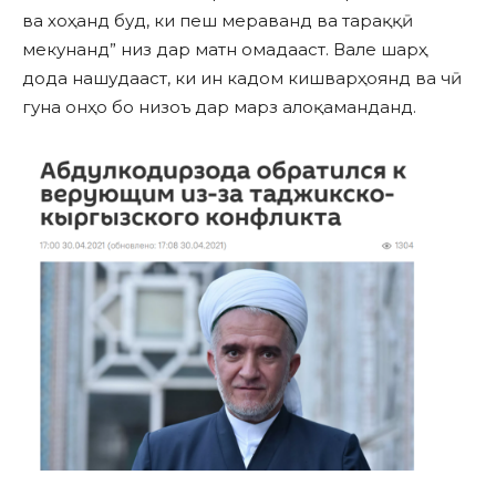
ва хоҳанд буд, ки пеш мераванд ва тараққӣ
мекунанд” низ дар матн омадааст. Вале шарҳ
дода нашудааст, ки ин кадом кишварҳоянд ва чӣ
гуна онҳо бо низоъ дар марз алоқаманданд.