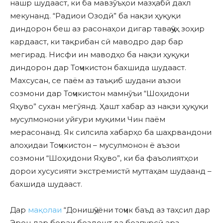
нашр шудааст, ки ба мавзӯъҳои мазҳабӣ дахл
мекунанд. “Радиои Озодӣ” ба нақзи ҳуқуқи
диндорон беш аз расонаҳои дигар таваҷҷӯҳ зоҳир
кардааст, ки тақрибан сӣ маводро дар бар
мегирад. Нисфи ин маводҳо ба нақзи ҳуқуқи
диндорон дар Тоҷикистон бахшида шудааст.
Махсусан, се паём аз таъқиб шудани аъзои
созмони дар Тоҷикистон мамнӯъи “Шоҳидони
Яҳуво” сухан мегӯянд. Ҳашт хабар аз нақзи ҳуқуқи
мусулмонони уйғури муқими Чин паём
мерасонанд. Як силсила хабарҳо ба шаҳрвандони
алоҳидаи Тоҷикистон – мусулмонон ё аъзои
созмони “Шоҳидони Яҳуво”, ки ба фаъолиятҳои
дорои хусусияти экстремистӣ муттаҳам шудаанд –
бахшида шудааст.
Дар
мақолаи
“Донишҷӯёни тоҷик баъд аз таҳсил дар
Эрон дар бораи боздошт ва бозпурсӣ арз