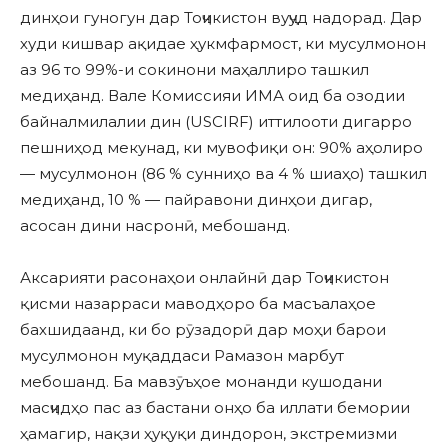
динҳои гуногун дар Тоҷикистон вуҷуд надорад. Дар
худи кишвар ақидае ҳукмфармост, ки мусулмонон
аз 96 то 99%-и сокинони маҳаллиро ташкил
медиҳанд. Вале Комиссияи ИМА оид ба озодии
байналмилалии дин (USCIRF) иттилооти дигарро
пешниҳод мекунад, ки мувофиқи он: 90% аҳолиро
— мусулмонон (86 % сунниҳо ва 4 % шиаҳо) ташкил
медиҳанд, 10 % — пайравони динҳои дигар,
асосан дини насронӣ, мебошанд.
Аксарияти расонаҳои онлайнӣ дар Тоҷикистон
қисми назарраси маводҳоро ба масъалаҳое
бахшидаанд, ки бо рӯзадорӣ дар моҳи барои
мусулмонон муқаддаси Рамазон марбут
мебошанд. Ба мавзӯъҳое монанди кушодани
масҷидҳо пас аз бастани онҳо ба иллати бемории
ҳамагир, нақзи ҳуқуқи диндорон, экстремизми