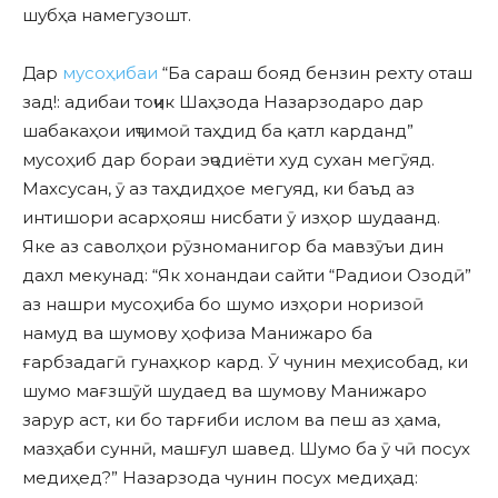
шубҳа намегузошт.
Дар
мусоҳибаи
“Ба сараш бояд бензин рехту оташ
зад!: адибаи тоҷик Шаҳзода Назарзодаро дар
шабакаҳои иҷтимоӣ таҳдид ба қатл карданд”
мусоҳиб дар бораи эҷодиёти худ сухан мегӯяд.
Махсусан, ӯ аз таҳдидҳое мегуяд, ки баъд аз
интишори асарҳояш нисбати ӯ изҳор шудаанд.
Яке аз саволҳои рӯзноманигор ба мавзӯъи дин
дахл мекунад: “Як хонандаи сайти “Радиои Озодӣ”
аз нашри мусоҳиба бо шумо изҳори норизоӣ
намуд ва шумову ҳофиза Манижаро ба
ғарбзадагӣ гунаҳкор кард. Ӯ чунин меҳисобад, ки
шумо мағзшӯй шудаед ва шумову Манижаро
зарур аст, ки бо тарғиби ислом ва пеш аз ҳама,
мазҳаби суннӣ, машғул шавед. Шумо ба ӯ чӣ посух
медиҳед?” Назарзода чунин посух медиҳад: