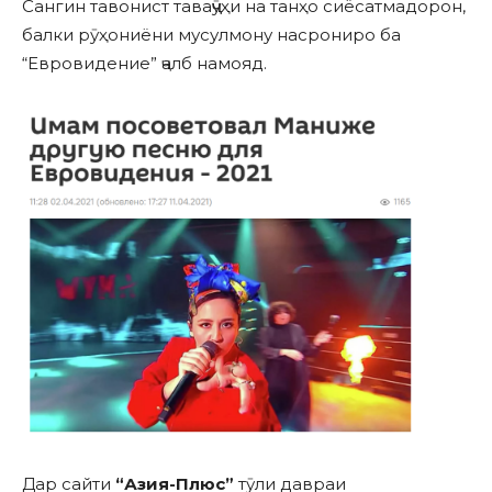
Сангин тавонист таваҷҷӯҳи на танҳо сиёсатмадорон,
балки рӯҳониёни мусулмону насрониро ба
“Евровидение” ҷалб намояд.
Дар сайти
“
Азия-Плюс
”
тӯли давраи