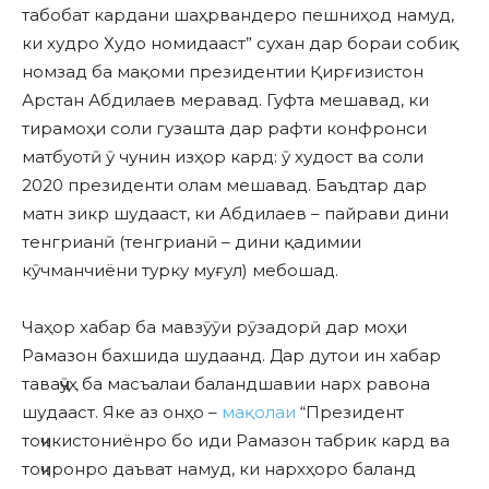
табобат кардани шаҳрвандеро пешниҳод намуд,
ки худро Худо номидааст” сухан дар бораи собиқ
номзад ба мақоми президентии Қирғизистон
Арстан Абдилаев меравад. Гуфта мешавад, ки
тирамоҳи соли гузашта дар рафти конфронси
матбуотӣ ӯ чунин изҳор кард: ӯ худост ва соли
2020 президенти олам мешавад. Баъдтар дар
матн зикр шудааст, ки Абдилаев – пайрави дини
тенгрианӣ (тенгрианӣ – дини қадимии
кӯчманчиёни турку муғул) мебошад.
Чаҳор хабар ба мавзӯӯи рӯзадорӣ дар моҳи
Рамазон бахшида шудаанд. Дар дутои ин хабар
таваҷҷӯҳ ба масъалаи баландшавии нарх равона
шудааст. Яке аз онҳо –
мақолаи
“Президент
тоҷикистониёнро бо иди Рамазон табрик кард ва
тоҷиронро даъват намуд, ки нархҳоро баланд