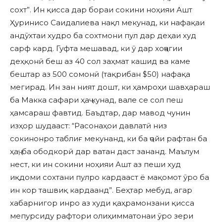
сохт”. Ин қисса дар бораи сокини ноҳияи Ашт
Ҳуринисо Саидалиева нақл мекунад, ки нафақаи
андӯхтаи худро ба сохтмони пул дар деҳаи худ
сарф кард. Гуфта мешавад, ки ӯ дар хоҷагии
деҳқонӣ беш аз 40 сол заҳмат кашид ва каме
бештар аз 500 сомонӣ (тақрибан $50) нафақа
мегирад. Ин зан ният дошт, ки ҳамроҳи шавҳараш
ба Макка сафари ҳаҷ кунад, вале се сол пеш
ҳамсараш фавтид. Баъдтар, дар мавод чунин
изҳор шудааст: “Расонаҳои давлатӣ низ
сокинонро таблиғ мекунанд, ки ба ҷойи рафтан ба
ҳаҷ, ба ободкорӣ дар ватан даст зананд. Маълум
нест, ки ин сокини ноҳияи Ашт аз пеши худ
иқдоми сохтани пулро кардааст ё мақомот ӯро ба
ин кор ташвиқ кардаанд”. Беҳтар мебуд, агар
хабарнигор инро аз худи қаҳрамонзани қисса
мепурсиду рафтори олиҳимматонаи ӯро зери