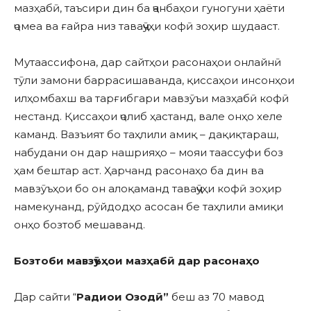
мазҳабӣ, таъсири дин ба ҷанбаҳои гуногуни ҳаёти
ҷомеа ва ғайра низ таваҷҷӯҳи кофӣ зоҳир шудааст.
Мутаассифона, дар сайтҳои расонаҳои онлайнӣ
тӯли замони баррасишаванда, қиссаҳои инсонҳои
илҳомбахш ва тарғибгари мавзӯъи мазҳабӣ кофӣ
нестанд. Қиссаҳои ҷолиб ҳастанд, вале онҳо хеле
каманд. Вазъият бо таҳлили амиқ – дақиқтараш,
набудани он дар нашрияҳо – мояи таассуфи боз
ҳам бештар аст. Ҳарчанд расонаҳо ба дин ва
мавзӯъҳои бо он алоқаманд таваҷҷӯҳи кофӣ зоҳир
намекунанд, рӯйдодҳо асосан бе таҳлили амиқи
онҳо бозтоб мешаванд.
Бозтоби мавзӯъҳои мазҳабӣ дар расонаҳо
Дар сайти “
Радио
и Озод
ӣ”
беш аз 70 мавод