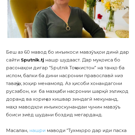
Беш аз 60 мавод бо инъикоси мавзӯъҳои динӣ дар
сайти
Sputnik.tj
нашр шудааст. Дар муқоиса бо
расонаҳои дигар “Sputnik Тоҷикистон” на танҳо ба
ислом, балки ба дини насронии православӣ низ
таваҷҷӯҳ зоҳир менамояд. Аз ҳисоби хонандагони
русзабон, ки ба мазҳаби насронии шарқӣ эътиқод
доранд ва хориҷ аз кишвар зиндагӣ мекунанд,
маҳз маводҳои инъикоскунандаи чунин мавзӯъ
боиси зиёд шудани боздид мегарданд.
Масалан,
нашри
маводи “Тухмҳоро дар иди пасха