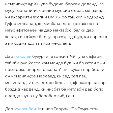
исмоилиҳо ҷорӣ шуда буданд, барҳам доданд” аз
мусулмонони-исмоилии муосир ёдрас мешавад,
ки аксарияти аҳолии ВМКБ-ро ташкил медиҳанд.
Гуфта мешавад, ки минбаъд дарсҳои ахлоқ ва
маърифатомӯзӣ на дар мактабҳо, балки дар
хонаҳо ва ҷойҳое баргузор хоҳанд шуд, ки дар он ҷо
эътиқодмандон намоз мехонанд.
Дар
мақолаи
бузурги таърихии “Чӣ гуна сафари
табиби рус Регел кам монда буд, ки ба қатли оми
помириҳо оварда расонад” низ сухан дар бораи
он исмоилиҳое меравад, ки сад сол пеш
мезистанд. Ин маводро беш аз ҳафт ҳазор нафар
боздид карданд, ки нисбат ба матлаби дар боло
оварда шуда ду баробар зиёд аст.
Дар
мусоҳибаи
“Мишел Тарран: “Ба Тоҷикистон