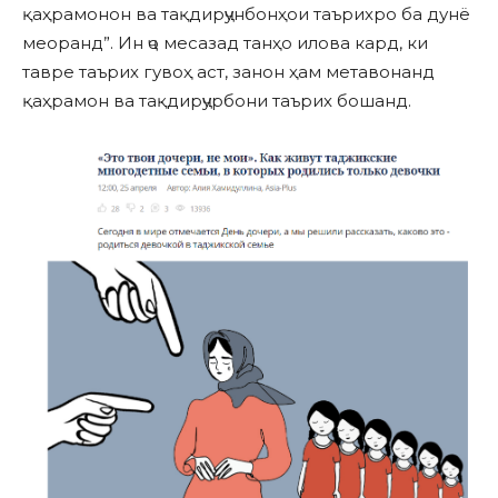
қаҳрамонон ва тақдирҷунбонҳои таърихро ба дунё
меоранд”. Ин ҷо месазад танҳо илова кард, ки
тавре таърих гувоҳ аст, занон ҳам метавонанд
қаҳрамон ва тақдирҷурбони таърих бошанд.