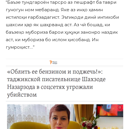
“Баъзе тундгароён тарсро аз пешрафт ба таври
гуногун ном мебаранд. Яке аз инҳо ҳамин
истилоҳи ғарбзадагист. Эътиқоди динӣ интихоби
шахсии ҳар як шаҳрванд аст. Аз чӣ бошад, ки
баъзеҳо мубориза барои ҳуқуқи занонро наздик
аст, ки мубориза бо ислом ҳисобанд. Ин
гумроҳист…”