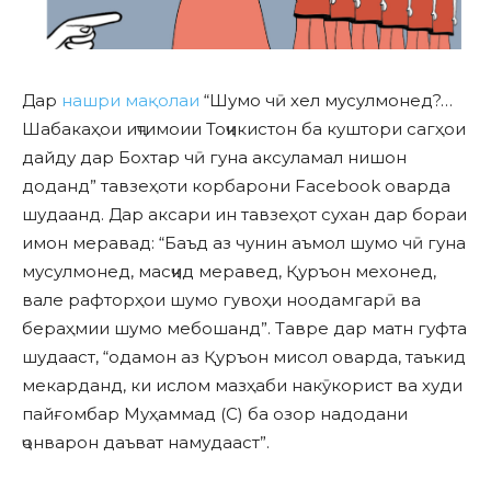
Дар
нашри мақолаи
“Шумо чӣ хел мусулмонед?…
Шабакаҳои иҷтимоии Тоҷикистон ба куштори сагҳои
дайду дар Бохтар чӣ гуна аксуламал нишон
доданд” тавзеҳоти корбарони Facebook оварда
шудаанд. Дар аксари ин тавзеҳот сухан дар бораи
имон меравад: “Баъд аз чунин аъмол шумо чӣ гуна
мусулмонед, масҷид меравед, Қуръон мехонед,
вале рафторҳои шумо гувоҳи ноодамгарӣ ва
бераҳмии шумо мебошанд”. Тавре дар матн гуфта
шудааст, “одамон аз Қуръон мисол оварда, таъкид
мекарданд, ки ислом мазҳаби накӯкорист ва худи
пайғомбар Муҳаммад (С) ба озор надодани
ҷонварон даъват намудааст”.