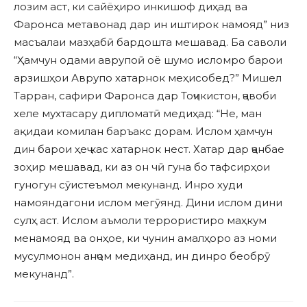
лозим аст, ки сайёҳиро инкишоф диҳад ва
Фаронса метавонад дар ин иштирок намояд” низ
масъалаи мазҳабӣ бардошта мешавад. Ба саволи
“Ҳамчун одами аврупоӣ оё шумо исломро барои
арзишҳои Аврупо хатарнок меҳисобед?” Мишел
Тарран, сафири Фаронса дар Тоҷикистон, ҷавоби
хеле мухтасару дипломатӣ медиҳад: “Не, ман
ақидаи комилан баръакс дорам. Ислом ҳамчун
дин барои ҳеҷ кас хатарнок нест. Хатар дар ҷанбае
зоҳир мешавад, ки аз он чӣ гуна бо тафсирҳои
гуногун сӯистеъмол мекунанд. Инро худи
намояндагони ислом мегӯянд. Дини ислом дини
сулҳ аст. Ислом аъмоли террористиро маҳкум
менамояд ва онҳое, ки чунин амалҳоро аз номи
мусулмонон анҷом медиҳанд, ин динро беобрӯ
мекунанд”.