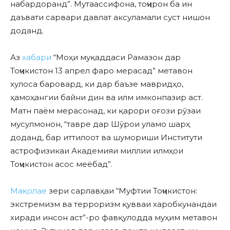
набардоранд”. Мутаассифона, тоҷирон ба ин
даъвати сарвари давлат аксуламали суст нишон
доданд.
Аз
хабари
“Моҳи муқаддаси Рамазон дар
Тоҷикистон 13 апрел фаро мерасад” метавон
хулоса баровард, ки дар баъзе мавридҳо,
ҳамоҳангии байни дин ва илм имконпазир аст.
Матн паём мерасонад, ки қарори оғози рӯзаи
мусулмонон, “тавре дар Шӯрои уламо шарҳ
доданд, бар иттилоот ва шумориши Институти
астрофизикаи Академияи миллии илмҳои
Тоҷикистон асос меёбад”.
Мақолае
зери сарлавҳаи “Муфтии Тоҷикистон:
экстремизм ва терроризм қувваи харобкунандаи
хиради инсон аст”-ро фавқулодда муҳим метавон