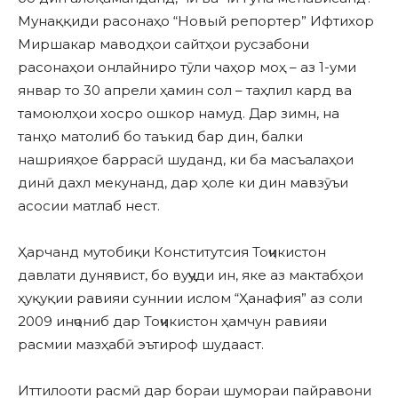
Мунаққиди расонаҳо “Новый репортер” Ифтихор
Миршакар маводҳои сайтҳои русзабони
расонаҳои онлайниро тӯли чаҳор моҳ – аз 1-уми
январ то 30 апрели ҳамин сол – таҳлил кард ва
тамоюлҳои хосро ошкор намуд. Дар зимн, на
танҳо матолиб бо таъкид бар дин, балки
нашрияҳое баррасӣ шуданд, ки ба масъалаҳои
динӣ дахл мекунанд, дар ҳоле ки дин мавзӯъи
асосии матлаб нест.
Ҳарчанд мутобиқи Конститутсия Тоҷикистон
давлати дунявист, бо вуҷуди ин, яке аз мактабҳои
ҳуқуқии равияи суннии ислом “Ҳанафия” аз соли
2009 инҷониб дар Тоҷикистон ҳамчун равияи
расмии мазҳабӣ эътироф шудааст.
Иттилооти расмӣ дар бораи шумораи пайравони