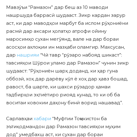
Мавзӯъи “Рамазон” дар беш аз 10 маводи
нашршуда баррасӣ шудааст. Зикр кардан зарур
аст, ки дар маводҳои марбут ба ислом рӯҳониёни
расмӣ дар аксари ҳолатҳо атрофи ойину
маросимҳо сухан мегӯянд, вале на дар бораи
асосҳои ахлоқии ин мазҳаби оламгир. Махсусан,
дар
нашрияи
“Чӣ тавр “рӯзаро набояд шикаст”:
тавсияҳои Шӯрои уламо дар Рамазон” чунин зикр
шудааст: “Рӯҳониён шарҳ доданд, ки ҳар гуна
оббозӣ, хоҳ дар дарёву кӯл ё хоҳ дар ҳавз бошад,
равост, ба шарте, ки шахси рӯзадор ҳамаи
тадбирҳои эҳтиётиро риояд кунад, то ки об ба
воситаи ковокии даҳону бинӣ ворид нашавад”.
Сарлавҳаи
хабари
“Муфтии Тоҷикистон ба
эътиқодмандон дар Рамазон тавсияҳои муҳим
дод” умедбахш аст, ки сухан дар бораи