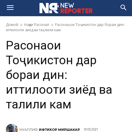
Домой
Нақди Расонаӣ
Расонаҳои Тоҷикистон дар бораи дин:
иттилооти зиёд ва таҳлили кам
Расонаҳои
Тоҷикистон дар
бораи дин:
иттилооти зиёд ва
таҳлили кам
31.05.2021
МУАЛЛИФ:
ИФТИХОР МИРШАКАР