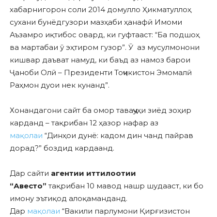
хабарнигорон соли 2014 домулло Ҳикматуллоҳ
сухани бунёдгузори мазҳаби ҳанафӣ Имоми
Аъзамро иқтибос овард, ки гуфтааст: “Ба подшоҳ
ва мартабаи ӯ эҳтиром гузор”. Ӯ аз мусулмонони
кишвар даъват намуд, ки баъд аз намоз барои
Ҷаноби Олӣ – Президенти Тоҷикистон Эмомалӣ
Раҳмон дуои нек кунанд”.
Хонандагони сайт ба омор таваҷҷуҳи зиёд зоҳир
карданд – тақрибан 12 ҳазор нафар аз
мақолаи
“Динҳои дунё: кадом дин чанд пайрав
дорад?” боздид кардаанд.
Дар сайти
агентии иттилоотии
“
Авест
о”
тақрибан 10 мавод нашр шудааст, ки бо
имону эътиқод алоқаманданд.
Дар
мақолаи
“Вакили парлумони Қирғизистон