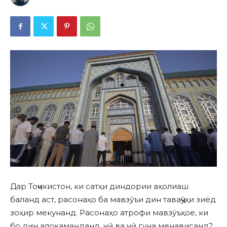
Дар Тоҷикистон, ки сатҳи диндории аҳолиаш
баланд аст, расонаҳо ба мавзӯъи дин таваҷҷӯҳи зиёд
зоҳир мекунанд. Расонаҳо атрофи мавзӯъҳое, ки
бо дин алоқаманданд, чӣ ва чӣ гуна менависанд?