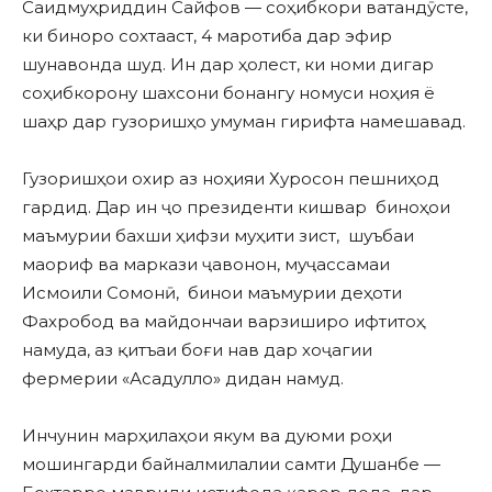
Саидмуҳриддин Сайфов — соҳибкори ватандӯсте,
ки биноро сохтааст, 4 маротиба дар эфир
шунавонда шуд. Ин дар ҳолест, ки номи дигар
соҳибкорону шахсони бонангу номуси ноҳия ё
шаҳр дар гузоришҳо умуман гирифта намешавад.
Гузоришҳои охир аз ноҳияи Хуросон пешниҳод
гардид. Дар ин ҷо президенти кишвар биноҳои
маъмурии бахши ҳифзи муҳити зист, шуъбаи
маориф ва маркази ҷавонон, муҷассамаи
Исмоили Сомонӣ, бинои маъмурии деҳоти
Фахробод ва майдончаи варзиширо ифтитоҳ
намуда, аз қитъаи боғи нав дар хоҷагии
фермерии «Асадулло» дидан намуд.
Инчунин марҳилаҳои якум ва дуюми роҳи
мошингарди байналмилалии самти Душанбе —