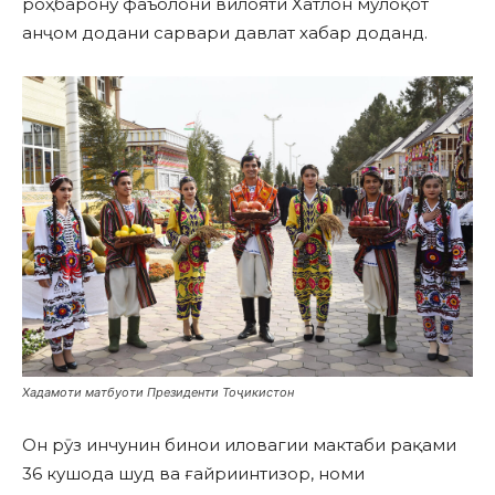
роҳбарону фаъолони вилояти Хатлон мулоқот
анҷом додани сарвари давлат хабар доданд.
Хадамоти матбуоти Президенти Тоҷикистон
Он рӯз инчунин бинои иловагии мактаби рақами
36 кушода шуд ва ғайриинтизор, номи