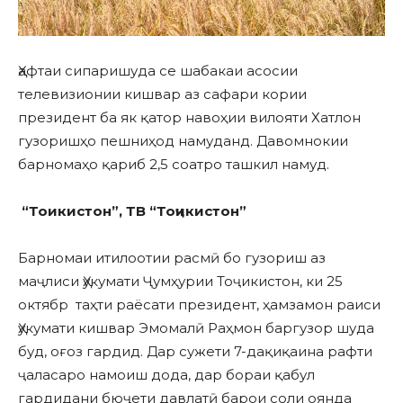
Ҳафтаи сипаришуда се шабакаи асосии
телевизионии кишвар аз сафари кории
президент ба як қатор навоҳии вилояти Хатлон
гузоришҳо пешниҳод намуданд. Давомнокии
барномаҳо қариб 2,5 соатро ташкил намуд.
“То
икистон”, ТВ “Тоҷикистон”
Барномаи итилоотии расмӣ бо гузориш аз
маҷлиси Ҳукумати Ҷумҳурии Тоҷикистон, ки 25
октябр таҳти раёсати президент, ҳамзамон раиси
Ҳукумати кишвар Эмомалӣ Раҳмон баргузор шуда
буд, оғоз гардид. Дар сужети 7-дақиқаина рафти
ҷаласаро намоиш дода, дар бораи қабул
гардидани бюҷети давлатӣ барои соли оянда