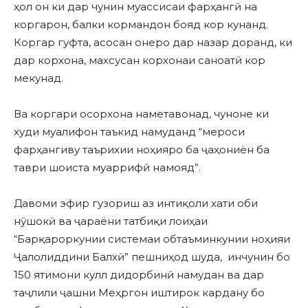
ҳол он ки дар чунин муассисаи фарҳангӣ на
коргарон, балки кормандон бояд кор кунанд.
Коргар гуфта, асосан онеро дар назар доранд, ки
дар корхона, махсусан корхонаи саноатӣ кор
мекунад.
Ва коргари осорхона наметавонад, чуноне ки
худи муалифон таъкид намуданд “мероси
фарҳангиву таърихии ноҳияро ба ҷаҳониён ба
таври шоиста муаррифӣ намояд”.
Давоми эфир гузориш аз интиқоли хати оби
нӯшокӣ ва ҷараёни татбиқи лоиҳаи
“Барқароркунии системаи обтаъминкунии ноҳияи
Ҷалолиддини Балхӣ” пешниҳод шуда, инчунин бо
150 ятимони кулл дидорбинӣ намудан ва дар
таҷлили ҷашни Меҳргон иштирок кардану бо