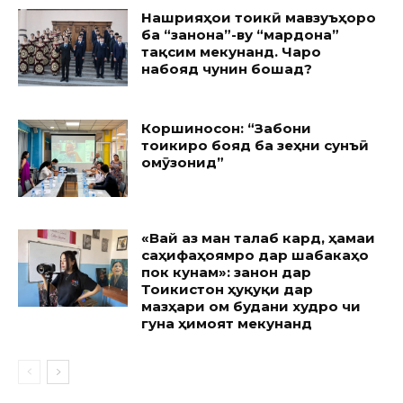
Нашрияҳои тоҷикӣ мавзуъҳоро
ба “занона”-ву “мардона”
тақсим мекунанд. Чаро
набояд чунин бошад?
Коршиносон: “Забони
тоҷикиро бояд ба зеҳни сунъӣ
омӯзонид”
«Вай аз ман талаб кард, ҳамаи
саҳифаҳоямро дар шабакаҳо
пок кунам»: занон дар
Тоҷикистон ҳуқуқи дар
мазҳари ом будани худро чи
гуна ҳимоят мекунанд