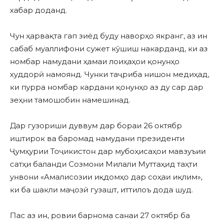
хабар доданд.
Чун ҳарвақта гап зиёд буду наворҳо якранг, аз ин
сабаб муаллифони сужет кӯшиш накарданд, ки аз
номбар намудани ҳамаи лоиҳаҳои қонунҳо
худдорӣ намоянд. Чунки таҷриба нишон медиҳад,
ки пурра номбар кардани қонунҳо аз ду сар дар
зеҳни тамошобин намешинад.
Дар гузориши дуввум дар бораи 26 октябр
иштирок ва баромад намудани президенти
Ҷумҳурии Тоҷикистон дар мубоҳисаҳои мавзуъии
сатҳи баланди Созмони Милали Муттаҳид таҳти
унвони «Амалисозии иқдомҳо дар соҳаи иқлим»,
ки ба шакли маҷозӣ гузашт, иттилоъ дода шуд.
Пас аз ин, ровии барнома санаи 27 октябр ба