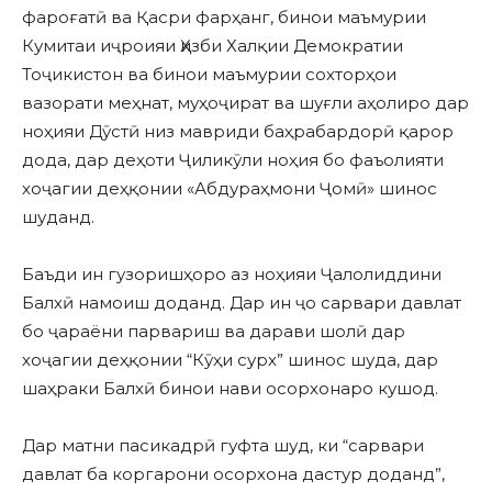
фароғатӣ ва Қасри фарҳанг, бинои маъмурии
Кумитаи иҷроияи Ҳизби Халқии Демократии
Тоҷикистон ва бинои маъмурии сохторҳои
вазорати меҳнат, муҳоҷират ва шуғли аҳолиро дар
ноҳияи Дӯстӣ низ мавриди баҳрабардорӣ қарор
дода, дар деҳоти Ҷиликӯли ноҳия бо фаъолияти
хоҷагии деҳқонии «Абдураҳмони Ҷомӣ» шинос
шуданд.
Баъди ин гузоришҳоро аз ноҳияи Ҷалолиддини
Балхӣ намоиш доданд. Дар ин ҷо сарвари давлат
бо ҷараёни парвариш ва дарави шолӣ дар
хоҷагии деҳқонии “Кӯҳи сурх” шинос шуда, дар
шаҳраки Балхӣ бинои нави осорхонаро кушод.
Дар матни пасикадрӣ гуфта шуд, ки “сарвари
давлат ба коргарони осорхона дастур доданд”,