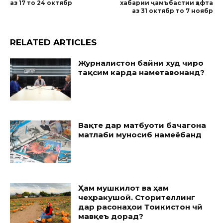
аз 17 то 24 октябр
хабарии ҷамъбастии ҳафта
аз 31 октябр то 7 ноябр
RELATED ARTICLES
Журналистон байни худ чиро
тақсим карда наметавонанд?
Вақте дар матбуоти бачагона
матлаби муносиб намеёбанд
Ҳам мушкилот ва ҳам
чеҳракушоӣ. Сторителлинг
дар расонаҳои Тоҷикистон чӣ
мавқеъ дорад?