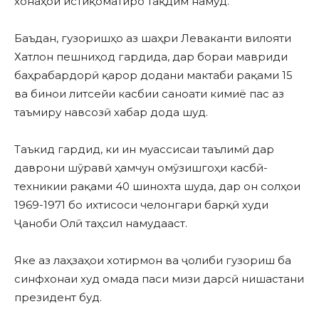
хонаҳои истиқоматиро тақдим намуд.
Баъдан, гузоришҳо аз шаҳри Леваканти вилояти
Хатлон пешниҳод гардида, дар бораи мавриди
баҳрабардорӣ қарор додани мактаби рақами 15
ва бинои литсейи касбии саноати кимиё пас аз
таъмиру навсозӣ хабар дода шуд.
Таъкид гардид, ки ин муассисаи таълимӣ дар
даврони шӯравӣ ҳамчун омӯзишгоҳи касбӣ-
техникии рақами 40 шинохта шуда, дар он солҳои
1969-1971 бо ихтисоси челонгари барқӣ худи
Ҷаноби Олӣ таҳсил намудааст.
Яке аз лаҳзаҳои хотирмон ва ҷолиби гузориш ба
синфхонаи худ омада паси мизи дарсӣ нишастани
президент буд.