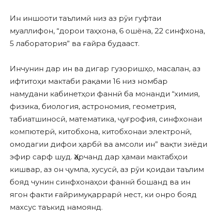
Ин иншооти таълимӣ низ аз рӯи гуфтаи
муаллифон, “дорои таҳхона, 6 ошёна, 22 синфхона,
5 лаборатория” ва ғайра будааст.
Инчунин дар ин ва дигар гузоришҳо, масалан, аз
ифтитоҳи мактаби рақами 16 низ номбар
намудани кабинетҳои фаннӣ ба монанди “химия,
физика, биология, астрономия, геометрия,
табиатшиносӣ, математика, ҷуғрофия, синфхонаи
компютерӣ, китобхона, китобхонаи электронӣ,
омодагии дифои ҳарбӣ ва амсоли ин” вақти зиёди
эфир сарф шуд. Ҳарчанд дар ҳамаи мактабҳои
кишвар, аз он ҷумла, хусусӣ, аз рӯи қоидаи таълим
бояд чунин синфхонаҳои фаннӣ бошанд ва ин
ягон факти ғайримуқаррарӣ нест, ки онро бояд
махсус таъкид намоянд.