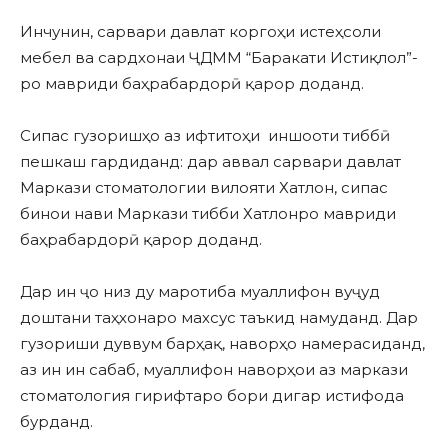
Инчунин, сарвари давлат коргоҳи истеҳсоли
мебел ва сардхонаи ҶДММ “Баракати Истиқлол”-
ро мавриди баҳрабардорӣ қарор доданд.
Сипас гузоришҳо аз ифтитоҳи иншооти тиббӣ
пешкаш гардиданд: дар аввал сарвари давлат
Маркази стоматологии вилояти Хатлон, сипас
бинои нави Маркази тибби Хатлонро мавриди
баҳрабардорӣ қарор доданд.
Дар ин ҷо низ ду маротиба муаллифон вуҷуд
доштани таҳхонаро махсус таъкид намуданд. Дар
гузориши дуввум барҳақ, наворҳо намерасиданд,
аз ин ин сабаб, муаллифон наворҳои аз маркази
стоматология гирифтаро бори дигар истифода
бурданд.