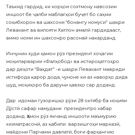
Таъкид гардид, ки корҳои сохтмону навсозии
иншоот бе ҷалби маблағҳои буҷет бо саҳми
соҳибкорон ва шахсони “бонангу номуси” шаҳри
Левакант ва вилояти Хатлон амалӣ гардидааст,
аммо номи ин шахсонро расонаӣ накарданд.
Инчунин худи ҳамон рӯз президент хоҷагии
моҳипарварии «Фалҳобод» ва истироҳатгоҳро
дар деҳоти “Ваҳдат” -и шаҳри Левакант мавриди
истифода қарор дода, чуноне ки аз наворҳо дида
шуд, моҳиҳоро ба даруни ҳавзҳо сар доданд.
Дар идомаи гузоришҳо рӯзи 28 октябр ба ноҳияи
Дӯстӣ сафар намудани президентро хабар
доданд. Ҳамон рӯз якчанд иншооти маъмурию
хизматрасонӣ, аз қабили варзишгоҳи марказӣ,
майдони Парчами давлатӣ, боғи фарҳангию