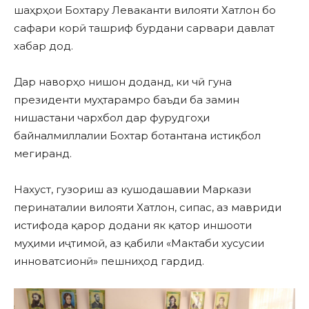
шаҳрҳои Бохтару Леваканти вилояти Хатлон бо
сафари корӣ ташриф бурдани сарвари давлат
хабар дод.
Дар наворҳо нишон доданд, ки чӣ гуна
президенти муҳтарамро баъди ба замин
нишастани чархбол дар фурудгоҳи
байналмиллалии Бохтар ботантана истиқбол
мегиранд.
Нахуст, гузориш аз кушодашавии Маркази
перинаталии вилояти Хатлон, сипас, аз мавриди
истифода қарор додани як қатор иншооти
муҳими иҷтимоӣ, аз қабили «Мактаби хусусии
инноватсионӣ» пешниҳод гардид.