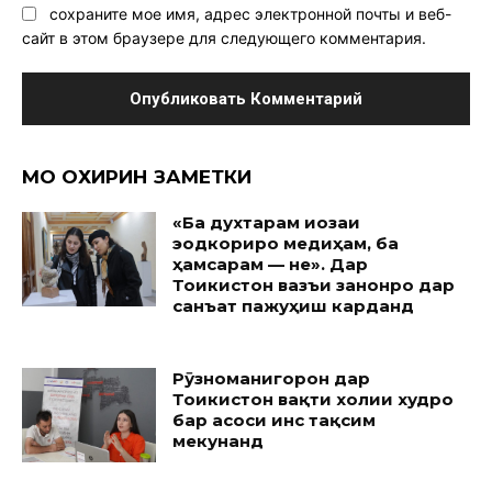
сохраните мое имя, адрес электронной почты и веб-
сайт в этом браузере для следующего комментария.
МО ОХИРИН ЗАМЕТКИ
«Ба духтарам иҷозаи
эҷодкориро медиҳам, ба
ҳамсарам — не». Дар
Тоҷикистон вазъи занонро дар
санъат пажуҳиш карданд
Рӯзноманигорон дар
Тоҷикистон вақти холии худро
бар асоси ҷинс тақсим
мекунанд