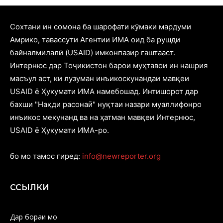
Cохтани ин сомона ба шарофати кӯмаки мардуми
Амрико, тавассути Агентии ИМА оид ба рушди
байналмилалӣ (USAID) имконпазир гаштааст.
Интернюс дар Тоҷикистон барои муҳтавои ин нашрия
масъул аст, ки лузуман инъикоскунандаи мавқеи
USAID ё Ҳукумати ИМА намебошад. Интишорот дар
бахши "Нақди расонаӣ" нуқтаи назари муаллифонро
инъикос мекунанд ва на ҳатман мавқеи Интернюс,
USAID ё Ҳукумати ИМА-ро.
бо мо тамос гиред:
info@newreporter.org
ССЫЛКИ
Дар бораи мо