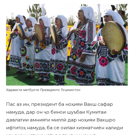
Хадамоти матбуоти Президенти Тоҷикистон
Пас аз ин, президент ба ноҳияи Вахш сафар
намуда, дар он ҷо бинои шуъбаи Кумитаи
давлатии амнияти миллӣ дар ноҳияи Вахшро
ифтитоҳ намуда, ба се оилаи хизматчиён калиди