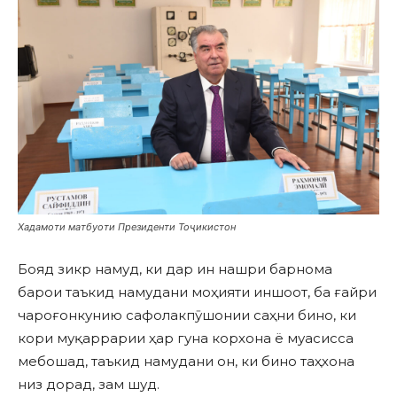
Хадамоти матбуоти Президенти Тоҷикистон
Бояд зикр намуд, ки дар ин нашри барнома
барои таъкид намудани моҳияти иншоот, ба ғайри
чароғонкунию сафолакпӯшонии саҳни бино, ки
кори муқаррарии ҳар гуна корхона ё муасисса
мебошад, таъкид намудани он, ки бино таҳхона
низ дорад, зам шуд.