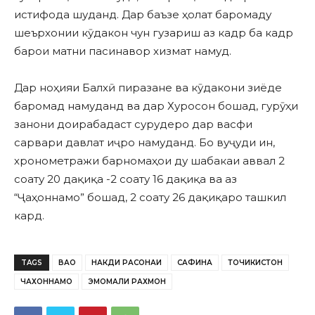
истифода шуданд. Дар баъзе ҳолат баромаду
шеърхонии кӯдакон чун гузариш аз кадр ба кадр
барои матни пасинавор хизмат намуд.
Дар ноҳияи Балхӣ пиразане ва кӯдакони зиёде
баромад намуданд ва дар Хуросон бошад, гурӯҳи
занони доирабадаст сурудеро дар васфи
сарвари давлат иҷро намуданд. Бо вуҷуди ин,
хронометражи барномаҳои ду шабакаи аввал 2
соату 20 дақиқа -2 соату 16 дақиқа ва аз
“Ҷаҳоннамо” бошад, 2 соату 26 дақиқаро ташкил
кард.
TAGS
ВАО
НАКДИ РАСОНАИ
САФИНА
ТОЧИКИСТОН
ЧАХОННАМО
ЭМОМАЛИ РАХМОН