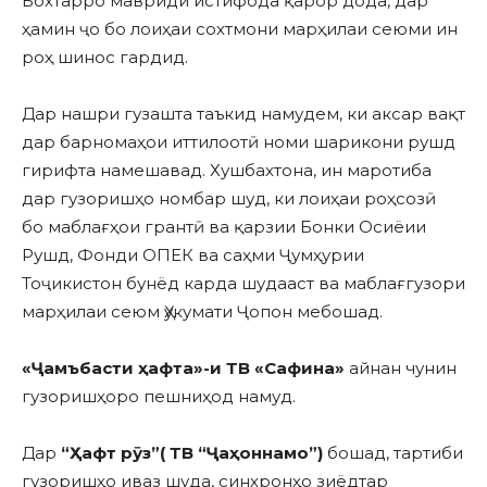
Бохтарро мавриди истифода қарор дода, дар
ҳамин ҷо бо лоиҳаи сохтмони марҳилаи сеюми ин
роҳ шинос гардид.
Дар нашри гузашта таъкид намудем, ки аксар вақт
дар барномаҳои иттилоотӣ номи шарикони рушд
гирифта намешавад. Хушбахтона, ин маротиба
дар гузоришҳо номбар шуд, ки лоиҳаи роҳсозӣ
бо маблағҳои грантӣ ва қарзии Бонки Осиёии
Рушд, Фонди ОПЕК ва саҳми Ҷумҳурии
Тоҷикистон бунёд карда шудааст ва маблағгузори
марҳилаи сеюм Ҳукумати Ҷопон мебошад.
«Ҷамъбасти ҳафта»-и ТВ «Сафина»
айнан чунин
гузоришҳоро пешниҳод намуд.
Дар
“
Ҳ
афт
р
ӯ
з”
(
ТВ
“
Ҷ
а
ҳ
оннамо”)
бошад, тартиби
гузоришҳо иваз шуда, синхронҳо зиёдтар