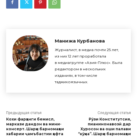
Манижа Курбанова
Журналист, в медиа почти 25 лет,
из них 12 лет проработала
в медиагруппе «Азия-Плюс». Была
редактором в нескольких
изданиях, в том числе
таджикоязычных.
Предыдущая статья
Следующая статья
Кохи фарҳанги бемисл,
Рӯзи Конститутсия,
маркази дандон ва мини-
пианинонавозӣ дар
консерт. Шарҳи барномаҳои
Хуросон ва оши палави
хабарии ҷамъбастии ҳафта
“кӯҳна”. Шарҳи барномаҳои