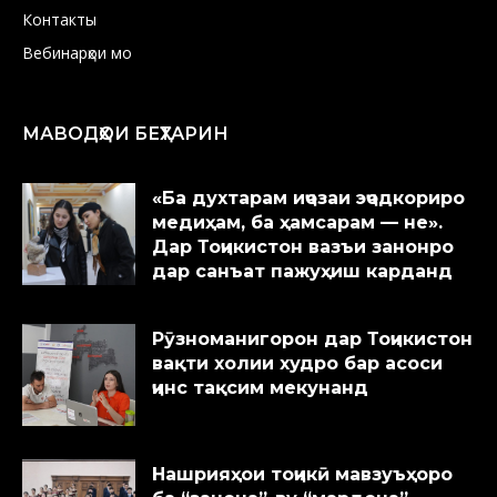
Контакты
Вебинарҳои мо
МАВОДҲОИ БЕҲТАРИН
«Ба духтарам иҷозаи эҷодкориро
медиҳам, ба ҳамсарам — не».
Дар Тоҷикистон вазъи занонро
дар санъат пажуҳиш карданд
Рӯзноманигорон дар Тоҷикистон
вақти холии худро бар асоси
ҷинс тақсим мекунанд
Нашрияҳои тоҷикӣ мавзуъҳоро