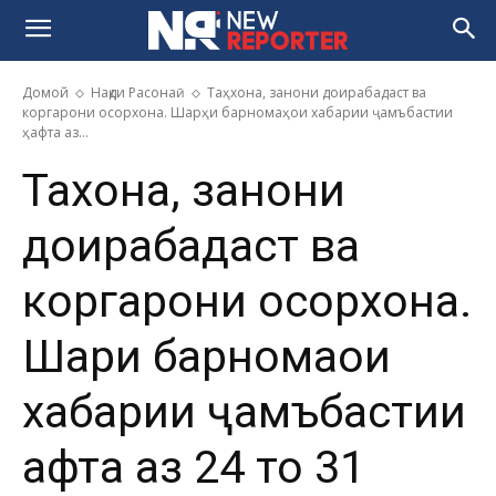
Домой
Нақди Расонаӣ
Таҳхона, занони доирабадаст ва
коргарони осорхона. Шарҳи барномаҳои хабарии ҷамъбастии
ҳафта аз...
Таҳхона, занони
доирабадаст ва
коргарони осорхона.
Шарҳи барномаҳои
хабарии ҷамъбастии
ҳафта аз 24 то 31