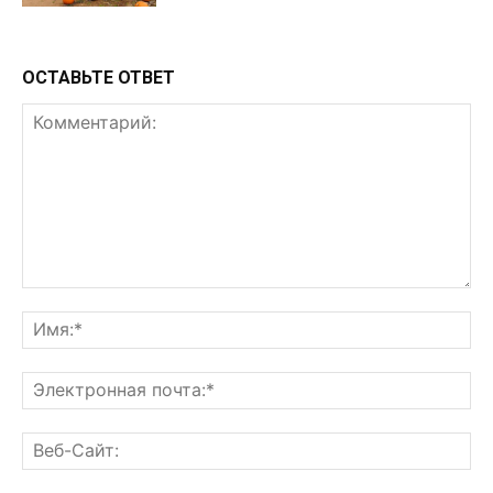
ОСТАВЬТЕ ОТВЕТ
Комментарий:
Им
Эл
поч
Ве
Са