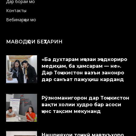
Дар бораи мо
Контакты
Вебинарҳои мо
МАВОДҲОИ БЕҲТАРИН
«Ба духтарам иҷозаи эҷодкориро
медиҳам, ба ҳамсарам — не».
Дар Тоҷикистон вазъи занонро
дар санъат пажуҳиш карданд
Рӯзноманигорон дар Тоҷикистон
вақти холии худро бар асоси
ҷинс тақсим мекунанд
Нашрияҳои тоҷикӣ мавзуъҳоро