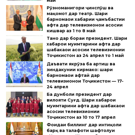
май
Рӯзноманигори ҷинспӯш ва
мақомот дар театр. Шарҳи
барномаҳои хабарии ҷамъбастии
ҳафта дар телевизионҳои асосии
кишвар аз 1 то 8 май
Танҳо дар бораи президент. Шарҳи
хабарҳои муҳимтарини ҳафта дар
шабакаҳои асосии телевизионии
Тоҷикистон аз 24 апрел то 1 май
Даъвати якрӯза ба артиш ва
зиндакунии кирмакҳо: шарҳи
барномаҳои ҳафтаӣ дар
телевизионҳои Тоҷикистон — 17-
24 апрел
Ба дунболи президент дар
вилояти Суғд. Шарҳи хабарҳои
муҳимтарини ҳафта дар шабакаҳои
асосии телевизионии
Тоҷикистон аз 10 то 17 апрел
Фоидаи биллинг дар интиқоли
барқ ва талафоти шафтолуи