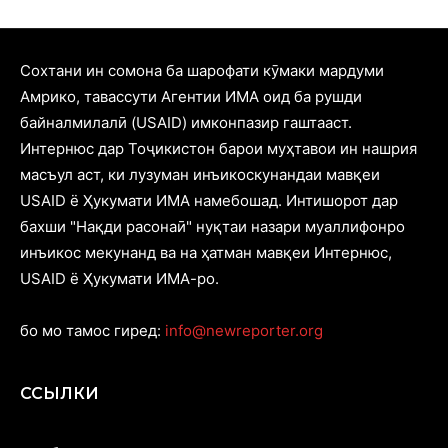
Cохтани ин сомона ба шарофати кӯмаки мардуми
Амрико, тавассути Агентии ИМА оид ба рушди
байналмилалӣ (USAID) имконпазир гаштааст.
Интернюс дар Тоҷикистон барои муҳтавои ин нашрия
масъул аст, ки лузуман инъикоскунандаи мавқеи
USAID ё Ҳукумати ИМА намебошад. Интишорот дар
бахши "Нақди расонаӣ" нуқтаи назари муаллифонро
инъикос мекунанд ва на ҳатман мавқеи Интернюс,
USAID ё Ҳукумати ИМА-ро.
бо мо тамос гиред:
info@newreporter.org
ССЫЛКИ