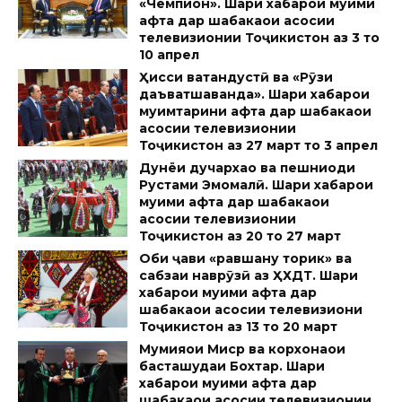
«Чемпион». Шарҳи хабарҳои муҳими
ҳафта дар шабакаҳои асосии
телевизионии Тоҷикистон аз 3 то
10 апрел
Ҳисси ватандустӣ ва «Рӯзи
даъватшаванда». Шарҳи хабарҳои
муҳимтарини ҳафта дар шабакаҳои
асосии телевизионии
Тоҷикистон аз 27 март то 3 апрел
Дунёи дучархаҳо ва пешниҳоди
Рустами Эмомалӣ. Шарҳи хабарҳои
муҳими ҳафта дар шабакаҳои
асосии телевизионии
Тоҷикистон аз 20 то 27 март
Оби ҷави «равшану торик» ва
сабзаи наврӯзӣ аз ҲХДТ. Шарҳи
хабарҳои муҳими ҳафта дар
шабакаҳои асосии телевизиони
Тоҷикистон аз 13 то 20 март
Мумияҳои Миср ва корхонаҳои
басташудаи Бохтар. Шарҳи
хабарҳои муҳими ҳафта дар
шабакаҳои асосии телевизионии