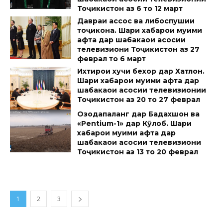
Тоҷикистон аз 6 то 12 март
Давраи ҳассос ва либоспушии
тоҷикона. Шарҳи хабарҳои муҳими
ҳафта дар шабакаҳои асосии
телевизиони Тоҷикистон аз 27
феврал то 6 март
Ихтирои хучи бехор дар Хатлон.
Шарҳи хабарҳои муҳими ҳафта дар
шабакаҳои асосии телевизионии
Тоҷикистон аз 20 то 27 феврал
Озодапаланг дар Бадахшон ва
«Pentium-1» дар Кӯлоб. Шарҳи
хабарҳои муҳими ҳафта дар
шабакаҳои асосии телевизиони
Тоҷикистон аз 13 то 20 феврал
1
2
3