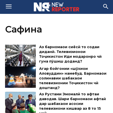
Сафина
Аз барномаҳои сиёсӣ то содаи
диданӣ. Телевизионҳои
Тоҷикистон Иди модаронро чӣ
гуна пӯшиш доданд?
Агар бойгонии «шӯхиҳои
Аловуддин» намебуд. Барномаҳои
солинавии шабакаҳои
телевизионии Тоҷикистон чӣ
доштанд?
Аз Рустами Эмомалӣ то ҳафтаи
даводав. Шарҳи барномаҳои ҳафтаӣ
дар шабакаҳои асосии
телевизиони кишвар аз 8 то 15