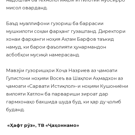
мисол оварданд.
Баъд муаллифони гузориш ба баррасии
мушкилоти соҳаи фарҳанг гузаштанд. Директори
хонаи фарҳанги ноҳия Аҳтам Барфов таъкид
намуд, ки барои фаъолияти ҳунармандон
асбобҳои мусиқӣ намерасанд.
Мавзӯи гузоришҳои Хоҷа Назриев аз ҷамоати
Гулистони ноҳияи Восеъ ва Шаҳлои Аҳмадхон аз
ҷамоати «Сарвати Истиқлол»-и ноҳияи Кушониёни
вилояти Хатлон ба парвариши зироат дар
гармхонаҳо бахшида шуда буд, ки ҳар ду ҷолиб
буданд.
«
Ҳ
афт
р
ӯ
з»
,
ТВ
«
Ҷ
а
ҳ
оннамо»