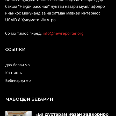
бахши "Нақди расонаӣ" нуқтаи назари муаллифонро
инъикос мекунанд ва на ҳатман мавқеи Интернюс,
USAID ё Ҳукумати ИМА-ро.
бо мо тамос гиред:
info@newreporter.org
ССЫЛКИ
Дар бораи мо
Контакты
Вебинарҳои мо
МАВОДҲОИ БЕҲТАРИН
«Ба духтарам иҷозаи эҷодкориро