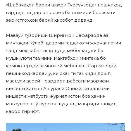
«Шабакаҳои барқи шаҳри Турсунзода» пешниҳод
гардид, ки дар он роҷеъ ба таъмири босифати
зеристгоҳҳои барқӣ ҳисобот доданд.
Мавзӯи гузориши Ширинҷон Сафарзода аз
минтақаи Кӯлоб давоми тадқиқоти журналистии
чанд моҳ қабл нашршуда мебошад, ки ба
мушкилоти таъмини мактабҳои минтақа бо
компютерҳои замонавӣ мебошад. Дар маводи
пешниҳодкардаи ӯ, ки оҳанги танқидӣ дошт,
масъули асосӣ – сардори раёсати маорифи
вилояти Хатлон Ашуралӣ Олимӣ, ки ҳангоми
нишасти матбуоти журналистон боз ҳамин
мавзуъро аз ӯ пурсон шуданд, мавриди танқид
қарор гирифт.