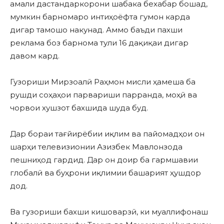
амали дастандаркорони шабака бехабар бошад,
мумкин барномаро интиҳоёфта гумон карда
дигар тамошо накунад. Аммо баъди пахши
реклама боз барнома тули 16 дақиқаи дигар
давом кард.
Гузориши Мирзоалӣ Раҳмон мисли ҳамеша ба
рушди соҳаҳои парвариши парранда, моҳӣ ва
чорвои хушзот бахшида шуда буд.
Дар бораи тағйирёбии иқлим ва пайомадҳои он
шарҳи телевизионии Азизбек Мавлонзода
пешниҳод гардид. Дар он доир ба гармшавии
глобалӣ ва буҳрони иқлимии башарият ҳушдор
дод.
Ва гузориши бахши кишоварзӣ, ки муаллифонаш