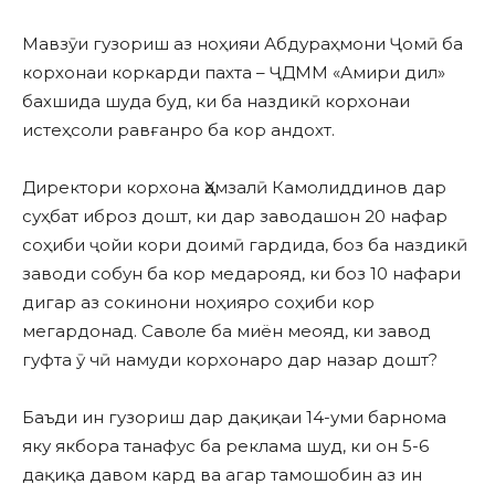
Мавзӯи гузориш аз ноҳияи Абдураҳмони Ҷомӣ ба
корхонаи коркарди пахта – ҶДММ «Амири дил»
бахшида шуда буд, ки ба наздикӣ корхонаи
истеҳсоли равғанро ба кор андохт.
Директори корхона Ҳамзалӣ Камолиддинов дар
суҳбат иброз дошт, ки дар заводашон 20 нафар
соҳиби ҷойи кори доимӣ гардида, боз ба наздикӣ
заводи собун ба кор медарояд, ки боз 10 нафари
дигар аз сокинони ноҳияро соҳиби кор
мегардонад. Саволе ба миён меояд, ки завод
гуфта ӯ чӣ намуди корхонаро дар назар дошт?
Баъди ин гузориш дар дақиқаи 14-уми барнома
яку якбора танафус ба реклама шуд, ки он 5-6
дақиқа давом кард ва агар тамошобин аз ин