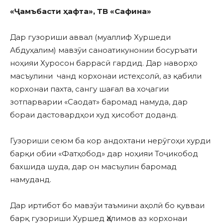
«
Ҷ
амъбасти
ҳ
афта»
,
ТВ
«Сафина»
Дар гузориши аввал (муаллиф Хуршеди
Абдуҳалим) мавзӯи саноатикунонии босуръати
ноҳияи Хуросон баррасӣ гардид. Дар наворҳо
масъулини чанд корхонаи истеҳсолӣ, аз қабили
корхонаи пахта, сангу шағал ва хоҷагии
зотпарварии «Саодат» баромад намуда, дар
бораи дастовардҳои худ ҳисобот доданд.
Гузориши сеюм ба кор андохтани нерӯгоҳи хурди
барқи обии «Фатҳобод» дар ноҳияи Тоҷикобод
бахшида шуда, дар он масъулин баромад
намуданд.
Дар иртибот бо мавзӯи таъмини аҳолӣ бо қувваи
барқ гузориши Хуршед Ҳалимов аз корхонаи