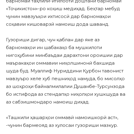
барномаи таҳлилӣ-итилоотӣ доштани барномаи
«Тоҷикистон»-ро коҳиш медиҳад. Беҳтар мебуд
чунин мавзуъҳои ихтисосӣ дар барномаҳои
соҳавии кишоварзӣ намоиш дода шаванд.
Гузориши дигар, чун қаблан дар яке аз
барномаҳои ин шабакаҳо ба мушкилоти
нигоҳубини минбаъдаи дарахтони ороишии дар
маъракаҳои оммавии ниҳолшинонӣ бахшида
шуда буд. Муаллиф Нуриддини Қурбон тавонист
мавзуъро хеле хуб пешниҳод намуда, бо мисолҳо
аз шоҳроҳи байналмилалии Душанбе-Турсунзода
бо истифода аз стендапҳо ниҳолҳои хушкшуда ва
аз сабзишмондаро намоиш диҳад.
«Ташкили ҳашарҳои оммавӣ намоишкорӣ аст»,
-чунин бармеояд аз хулосаи гузориши мазкур.