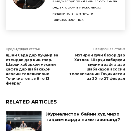
в медиагруппе «Азия-Плюс». Была
редактором в нескольких
изданиях, в том числе
таджикоязычных.
Предыдущая статья
Следующая статья
Ҷашни Сада дар Хуҷанд ва
Ихтирои хучи бехор дар
стендап дар киштзор.
Хатлон. Шарҳи хабарҳои
Шарҳи хабарҳои муҳими
муҳими ҳафта дар
ҳафта дар шабакаҳои
шабакаҳои асосии
асосии телевизиони
телевизионии Тоҷикистон
Тоҷикистон аз 6 то 13
аз 20 то 27 феврал
феврал
RELATED ARTICLES
Журналистон байни худ чиро
тақсим карда наметавонанд?