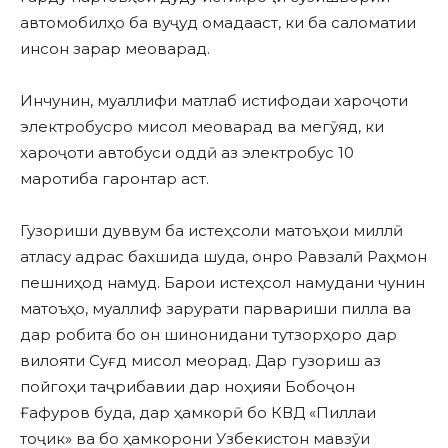
автомобилҳо ба вуҷуд омадааст, ки ба саломатии
инсон зарар меоварад.
Инчунин, муаллифи матлаб истифодаи хароҷоти
электробусро мисол меоварад ва мегӯяд, ки
хароҷоти автобуси оддӣ аз электробус 10
маротиба гаронтар аст.
Гузориши дуввум ба истеҳсоли матоъҳои миллӣ
атласу адрас бахшида шуда, онро Равзалӣ Раҳмон
пешниҳод намуд. Барои истеҳсол намудани чунин
матоъҳо, муаллиф зарурати парвариши пилла ва
дар робита бо он шинонидани тутзорҳоро дар
вилояти Суғд мисол меорад. Дар гузориш аз
пойгоҳи таҷрибавии дар ноҳияи Бобоҷон
Ғафуров буда, дар ҳамкорӣ бо КВД «Пиллаи
тоҷик» ва бо ҳамкорони Узбекистон мавзӯи