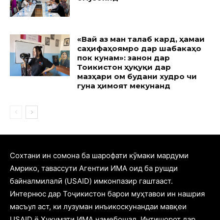
«Вай аз ман талаб кард, ҳамаи
саҳифаҳоямро дар шабакаҳо
пок кунам»: занон дар
Тоҷикистон ҳуқуқи дар
мазҳари ом будани худро чи
гуна ҳимоят мекунанд
Cохтани ин сомона ба шарофати кӯмаки мардуми
Амрико, тавассути Агентии ИМА оид ба рушди
байналмилалӣ (USAID) имконпазир гаштааст.
Интернюс дар Тоҷикистон барои муҳтавои ин нашрия
масъул аст, ки лузуман инъикоскунандаи мавқеи
USAID ё Ҳукумати ИМА намебошад. Интишорот дар