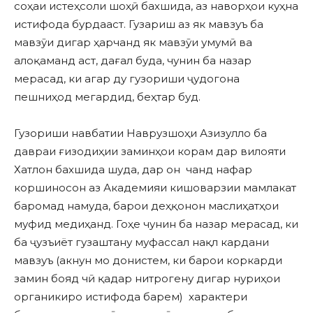
соҳаи истеҳсоли шоҳӣ бахшида, аз наворҳои куҳна
истифода бурдааст. Гузариш аз як мавзуъ ба
мавзӯи дигар ҳарчанд як мавзӯи умумӣ ва
алоқаманд аст, дағал буда, чунин ба назар
мерасад, ки агар ду гузориши ҷудогона
пешниҳод мегардид, беҳтар буд.
Гузориши навбатии Наврузшоҳи Азизулло ба
давраи ғизодиҳии заминҳои корам дар вилояти
Хатлон бахшида шуда, дар он чанд нафар
коршиносон аз Академияи кишоварзии мамлакат
баромад намуда, барои деҳқонон маслиҳатҳои
муфид медиҳанд. Гоҳе чунин ба назар мерасад, ки
ба ҷузъиёт гузаштану муфассал нақл кардани
мавзуъ (акнун мо донистем, ки барои коркарди
замин бояд чӣ қадар нитрогену дигар нуриҳои
органикиро истифода барем) характери