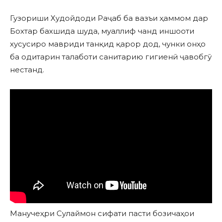
Гузориши Худойдоди Раҷаб ба вазъи ҳаммом дар
Бохтар бахшида шуда, муаллиф чанд иншооти
хусусиро мавриди танқид қарор дод, чунки онҳо
ба одитарин талаботи санитарию гигиенӣ ҷавобгӯ
нестанд.
Манучеҳри Сулаймон сифати пасти бозичаҳои