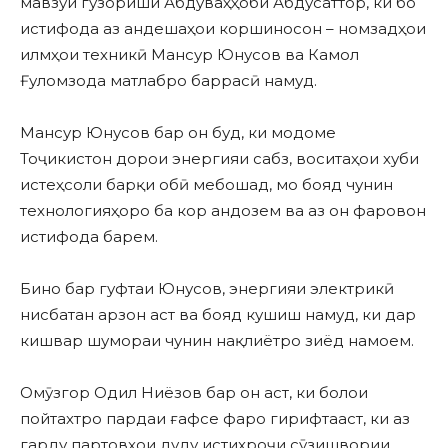
мавзӯи гузориши Абдуваҳҳоби Абдусаттор, ки бо
истифода аз андешаҳои коршиносон – номзадҳои
илмҳои техникӣ Мансур Юнусов ва Камол
Ғуломзода матлабро баррасӣ намуд.
Мансур Юнусов бар он буд, ки модоме
Тоҷикистон дорои энергияи сабз, воситаҳои хуби
истеҳсоли барқи обӣ мебошад, мо бояд чунин
технологияҳоро ба кор андозем ва аз он фаровон
истифода барем.
Бино бар гуфтаи Юнусов, энергияи электрикӣ
нисбатан арзон аст ва бояд кушиш намуд, ки дар
кишвар шумораи чунин нақлиётро зиёд намоем.
Омӯзгор Одил Ниёзов бар он аст, ки болои
пойтахтро пардаи ғафсе фаро гирифтааст, ки аз
гарду партовҳои дуду истихроҷи сӯзишвории