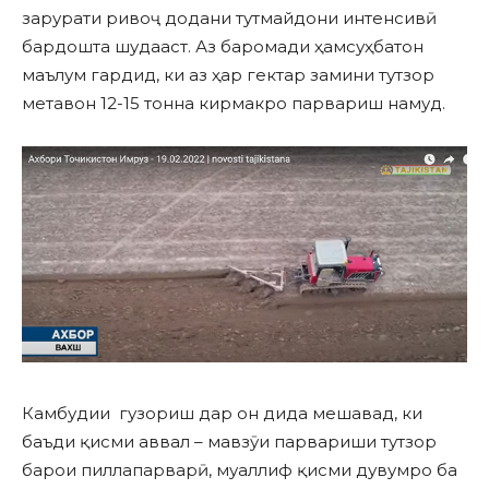
зарурати ривоҷ додани тутмайдони интенсивӣ
бардошта шудааст. Аз баромади ҳамсуҳбатон
маълум гардид, ки аз ҳар гектар замини тутзор
метавон 12-15 тонна кирмакро парвариш намуд.
Камбудии гузориш дар он дида мешавад, ки
баъди қисми аввал – мавзӯи парвариши тутзор
барои пиллапарварӣ, муаллиф қисми дувумро ба