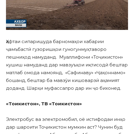
Ҳафтаи сипаришуда барномаҳои хабарии
ҷамъбастӣ гузоришҳои гуногунмуҳтаворо
пешниҳод намуданд. Муаллифони «Тоҷикистон»
кушиш намуданд дар мавзуъҳои иқтисодӣ бештар
матлаб омода намоянд, «Сафинаву» «Ҷаҳоннамо»
бошанд, бештар ба мавзӯи кишоварзӣ аҳамият
доданд. Шарҳи муфассалро дар ин ҷо бихонед.
«То
икистон»
,
ТВ
«То
икистон»
Электробус ва электромобил, оё истифодаи инҳо
дар шароити Тоҷикистон мумкин аст? Чунин буд