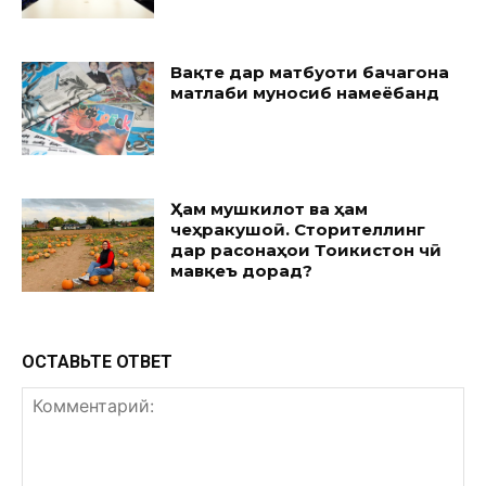
Вақте дар матбуоти бачагона
матлаби муносиб намеёбанд
Ҳам мушкилот ва ҳам
чеҳракушоӣ. Сторителлинг
дар расонаҳои Тоҷикистон чӣ
мавқеъ дорад?
ОСТАВЬТЕ ОТВЕТ