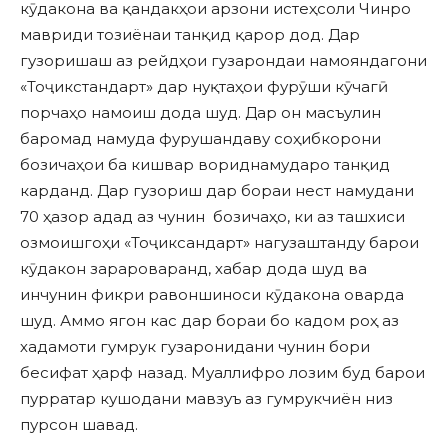
кӯдакона ва қандакҳои арзони истеҳсоли Чинро
мавриди тозиёнаи танқид қарор дод. Дар
гузоришаш аз рейдҳои гузарондаи намояндагони
«Тоҷикстандарт» дар нуқтаҳои фурӯши кӯчагӣ
порчаҳо намоиш дода шуд. Дар он масъулин
баромад намуда фурушандаву соҳибкорони
бозичаҳои ба кишвар вориднамударо танқид
карданд. Дар гузориш дар бораи нест намудани
70 ҳазор адад аз чунин бозичаҳо, ки аз ташхиси
озмоишгоҳи «Тоҷиксандарт» нагузаштанду барои
кӯдакон зарароваранд, хабар дода шуд ва
инчунин фикри равоншиноси кӯдакона оварда
шуд. Аммо ягон кас дар бораи бо кадом роҳ аз
хадамоти гумрук гузаронидани чунин бори
бесифат ҳарф назад. Муаллифро лозим буд барои
пурратар кушодани мавзуъ аз гумрукчиён низ
пурсон шавад.