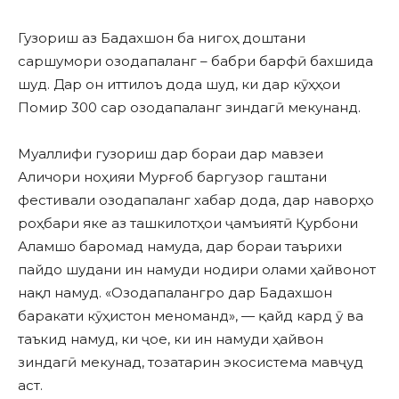
Гузориш аз Бадахшон ба нигоҳ доштани
саршумори озодапаланг – бабри барфӣ бахшида
шуд. Дар он иттилоъ дода шуд, ки дар кӯҳҳои
Помир 300 сар озодапаланг зиндагӣ мекунанд.
Муаллифи гузориш дар бораи дар мавзеи
Аличори ноҳияи Мурғоб баргузор гаштани
фестивали озодапаланг хабар дода, дар наворҳо
роҳбари яке аз ташкилотҳои ҷамъиятӣ Қурбони
Аламшо баромад намуда, дар бораи таърихи
пайдо шудани ин намуди нодири олами ҳайвонот
нақл намуд. «Озодапалангро дар Бадахшон
баракати кӯҳистон меноманд», — қайд кард ӯ ва
таъкид намуд, ки ҷое, ки ин намуди ҳайвон
зиндагӣ мекунад, тозатарин экосистема мавҷуд
аст.