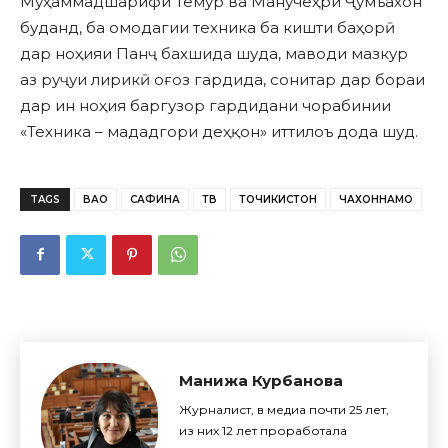
Муҳаммадшарифи Темур ва Манучеҳри Ҷумъахон
буданд, ба омодагии техника ба кишти баҳорӣ
дар ноҳияи Панҷ бахшида шуда, маводи мазкур
аз руҷуи лирикӣ оғоз гардида, сонитар дар бораи
дар ин ноҳия баргузор гардидани чорабинии
«Техника – мададгори деҳқон» иттилоъ дода шуд.
TAGS
ВАО
САФИНА
ТВ
ТОЧИКИСТОН
ЧАХОННАМО
Манижа Курбанова
Журналист, в медиа почти 25 лет,
из них 12 лет проработала