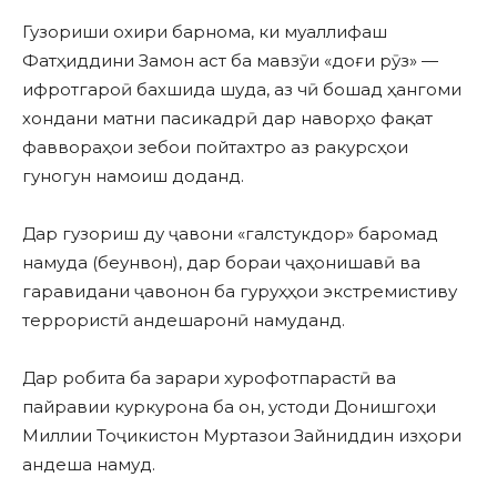
Гузориши охири барнома, ки муаллифаш
Фатҳиддини Замон аст ба мавзӯи «доғи рӯз» —
ифротгароӣ бахшида шуда, аз чӣ бошад ҳангоми
хондани матни пасикадрӣ дар наворҳо фақат
фаввораҳои зебои пойтахтро аз ракурсҳои
гуногун намоиш доданд.
Дар гузориш ду ҷавони «галстукдор» баромад
намуда (беунвон), дар бораи ҷаҳонишавӣ ва
гаравидани ҷавонон ба гуруҳҳои экстремистиву
террористӣ андешаронӣ намуданд.
Дар робита ба зарари хурофотпарастӣ ва
пайравии куркурона ба он, устоди Донишгоҳи
Миллии Тоҷикистон Муртазои Зайниддин изҳори
андеша намуд.