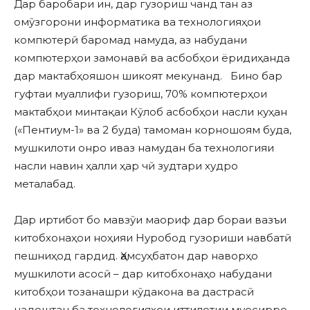
Дар баробари ин, дар гузориш чанд тан аз
омӯзгорони информатика ва технологияҳои
компютерӣ баромад намуда, аз набудани
компютерҳои замонавӣ ва асбобҳои ёридиҳанда
дар мактабҳояшон шикоят мекунанд. Бино бар
гуфтаи муаллифи гузориш, 70% компютерҳои
мактабҳои минтақаи Кӯлоб асбобҳои насли куҳан
(«Пентиум-1» ва 2 буда) тамоман корношоям буда,
мушкилоти онро иваз намудан ба технологияи
насли навин ҳалли ҳар чӣ зудтари худро
металабад.
Дар иртибот бо мавзӯи маориф дар бораи вазъи
китобхонаҳои ноҳияи Нуробод гузориши навбатӣ
пешниҳод гардид. Ҳамсуҳбатон дар наворҳо
мушкилоти асосӣ – дар китобхонаҳо набудани
китобҳои тозанашри кӯдакона ва дастрасӣ
надоштан ба технологияҳои иттилотии муосирро