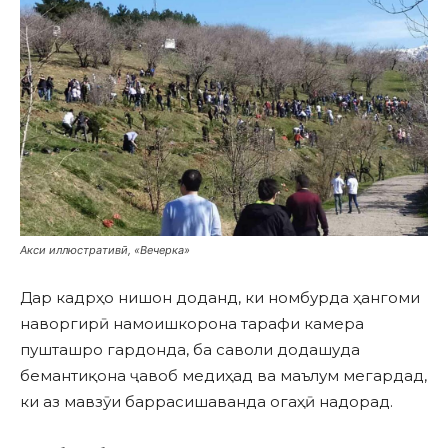
Акси иллюстративӣ, «Вечерка»
Дар кадрҳо нишон доданд, ки номбурда ҳангоми
наворгирӣ намоишкорона тарафи камера
пушташро гардонда, ба саволи додашуда
бемантиқона ҷавоб медиҳад ва маълум мегардад,
ки аз мавзӯи баррасишаванда огаҳӣ надорад.