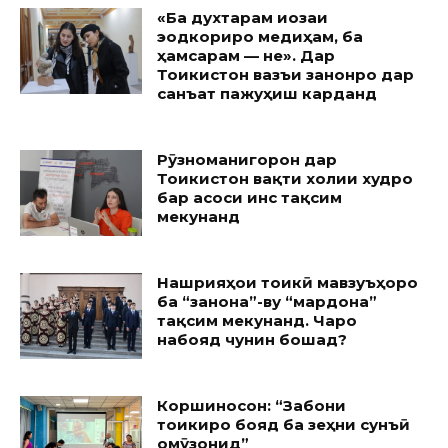
«Ба духтарам иҷозаи
эҷодкориро медиҳам, ба
ҳамсарам — не». Дар
Тоҷикистон вазъи занонро дар
санъат пажуҳиш карданд
Рӯзноманигорон дар
Тоҷикистон вақти холии худро
бар асоси ҷинс тақсим
мекунанд
Нашрияҳои тоҷикӣ мавзуъҳоро
ба “занона”-ву “мардона”
тақсим мекунанд. Чаро
набояд чунин бошад?
Коршиносон: “Забони
тоҷикиро бояд ба зеҳни сунъӣ
омӯзонид”