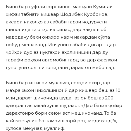
Бино бар гуфтаи коршинос, масъули Кумитаи
ҳифзи табиати кишвар Шодибек Қурбонов,
аксари ниҳолҳо аз сабаби тарзи нодурусти
шинонидани онҳо ва сипас, дар вақташ об
надодану бехи онҳоро нарм накардан сӯхта
нобуд мешаванд. Инчунин сабаби дигар – дар
ҷойҳои дур аз нуқтаҳои аҳолинишин дар ду
тарафи роҳҳои автомобилгард ва дар фаслҳои
гуногуни сол шинонидани дарахтон мебошад.
Бино бар иттилои муаллиф, солҳои охир дар
маъракаҳои ниҳолшинонӣ дар кишвар беш аз 10
млн дарахт шинонида шуда, аз он беш аз 200
ҳазораш аллакай хушк шудааст. «Дар баъзе ҷойҳо
дарахтонро бори сеюм аст мешинонанд. То ба
кай масъулин ба намоишкорӣ роҳ медиҳанд?», —
хулоса мекунад муаллиф.