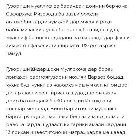
Гузориши муаллиф ва барандаи доимии барнома
Сафархуҷа Ризозода ба вазъи роҳҳои
автомобилгарди ҷумҳурӣ дар мисоли роҳи
байнамилалии Душанбе-Чаноқ бахшида шуда,
муаллиф бо нишон додани вазъи роҳҳо дар фасли
зимистон фаъолияти ширкати IRS-ро таъриф
намуд.
Гузориши Ҳайдаршоҳи Муллохоҷа дар бораи
лоиҳаҳои сармоягузории ноҳияи Дарвоз бошад,
куҳна буд, чунки аз наворҳо маълум аст, ки он дар
дигар фасли сол гирифта шуда, дар он сухан
доир ба омодагӣ ба 30-солагии Истиқлоли
кишвар меравад. Бино бар иттилои муаллиф
барои рушди ин минтақа беш аз 2 млрд сомони
равона карда шудааст, ки тариқи амалӣ кардани
13 лоиҳаи инвеститсионӣ матраҳ карда мешавад.