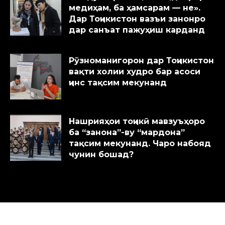
медиҳам, ба ҳамсарам — не».
Дар Тоҷикистон вазъи занонро
дар санъат пажуҳиш карданд
Рӯзноманигорон дар Тоҷикистон
вақти холии худро бар асоси
ҷинс тақсим мекунанд
Нашрияҳои тоҷикӣ мавзуъҳоро
ба “занона”-ву “мардона”
тақсим мекунанд. Чаро набояд
чунин бошад?