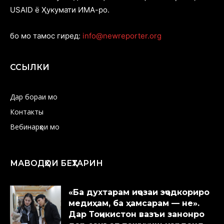
USAID ё Ҳукумати ИМА-ро.
бо мо тамос гиред:
info@newreporter.org
ССЫЛКИ
Дар бораи мо
Контакты
Вебинарҳои мо
МАВОДҲОИ БЕҲТАРИН
«Ба духтарам иҷозаи эҷодкориро
медиҳам, ба ҳамсарам — не».
Дар Тоҷикистон вазъи занонро