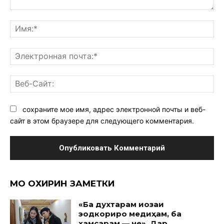
Комментарий:
Им
Эл
поч
Ве
Са
сохраните мое имя, адрес электронной почты и веб-
сайт в этом браузере для следующего комментария.
МО ОХИРИН ЗАМЕТКИ
«Ба духтарам иҷозаи
эҷодкориро медиҳам, ба
ҳамсарам — не». Дар