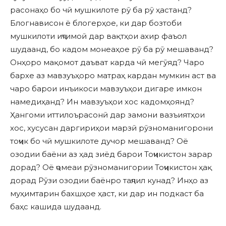
расонаҳо бо чӣ мушкилоте рӯ ба рӯ ҳастанд?
Блогнависон ё блогерҳое, ки дар бозтоби
мушкилоти иҷтимоӣ дар вақтҳои ахир фаъол
шудаанд, бо кадом монеаҳое рӯ ба рӯ мешаванд?
Онҳоро мақомот даъват карда чӣ мегӯяд? Чаро
бархе аз мавзуъҳоро матраҳ кардан мумкин аст ва
чаро барои инъикоси мавзуъҳои дигаре имкон
намедиҳанд? Ин мавзуъҳои хос кадомҳоянд?
Ҳангоми иттилоърасонӣ дар замони вазъиятҳои
хос, хусусан даргириҳои марзӣ рӯзноманигорони
тоҷик бо чӣ мушкилоте дучор мешаванд? Оё
озодии баёни аз ҳад зиёд барои Тоҷикистон зарар
дорад? Оё ҷомеаи рӯзноманигории Тоҷикистон ҳақ
дорад Рӯзи озодии баёнро таҷлил кунад? Инҳо аз
муҳимтарин бахшҳое ҳаст, ки дар ин подкаст ба
баҳс кашида шудаанд.