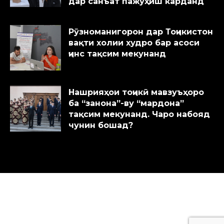
дар санъат пажуҳиш карданд
Рӯзноманигорон дар Тоҷикистон
вақти холии худро бар асоси
ҷинс тақсим мекунанд
Нашрияҳои тоҷикӣ мавзуъҳоро
ба “занона”-ву “мардона”
тақсим мекунанд. Чаро набояд
чунин бошад?