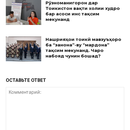
Рӯзноманигорон дар
Тоҷикистон вақти холии худро
бар асоси ҷинс тақсим
мекунанд
Нашрияҳои тоҷикӣ мавзуъҳоро
ба “занона”-ву “мардона”
тақсим мекунанд. Чаро
набояд чунин бошад?
ОСТАВЬТЕ ОТВЕТ