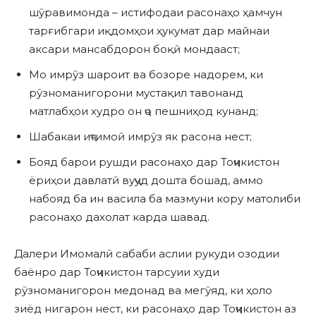
шӯравимонда – истифодаи расонаҳо ҳамчун
тарғибгари иқдомҳои ҳукумат дар майнаи
аксари мансабдорон боқӣ мондааст;
Мо имрӯз шароит ва бозоре надорем, ки
рӯзноманигорони мустақил тавонанд
матлабҳои худро он ҷо пешниҳод кунанд;
Шабакаи иҷтимоӣ имрӯз як расона нест;
Бояд барои рушди расонаҳо дар Тоҷикистон
ёриҳои давлатӣ вуҷуд дошта бошад, аммо
набояд ба ин васила ба мазмуни кору матолиби
расонаҳо дахолат карда шавад.
Далери Имомалӣ сабаби аслии рукуди озодии
баёнро дар Тоҷикистон тарсуии худи
рӯзноманигорон медонад ва мегӯяд, ки ҳоло
зиёд нигарон нест, ки расонаҳо дар Тоҷикистон аз