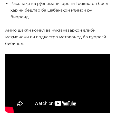
Расонаҳо ва рӯзноманигорони Тоҷикистон бояд
ҳар чӣ бештар ба шабакаҳои иҷтимоӣ рӯ
биоранд.
Аммо шакли комил ва нуқтаназарҳои ҷолиби
меҳмонони ин подкастро метавонед ба пуррагӣ
бибинед.