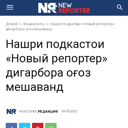
Домой
Медиалента
Нашри подкастҳои «Новый репортер»
дигарбора оғоз мешаванд
Нашри подкастҳои
«Новый репортер»
дигарбора оғоз
мешаванд
04.05.2022
МУАЛЛИФ:
РЕДАКЦИЯ