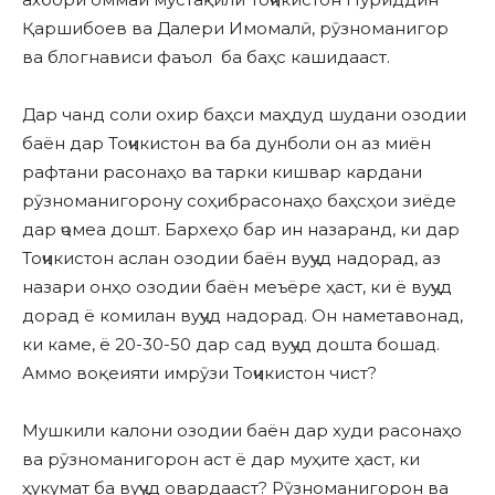
Қаршибоев ва Далери Имомалӣ, рӯзноманигор
ва блогнависи фаъол ба баҳс кашидааст.
Дар чанд соли охир баҳси маҳдуд шудани озодии
баён дар Тоҷикистон ва ба дунболи он аз миён
рафтани расонаҳо ва тарки кишвар кардани
рӯзноманигорону соҳибрасонаҳо баҳсҳои зиёде
дар ҷомеа дошт. Бархеҳо бар ин назаранд, ки дар
Тоҷикистон аслан озодии баён вуҷуд надорад, аз
назари онҳо озодии баён меъёре ҳаст, ки ё вуҷуд
дорад ё комилан вуҷуд надорад. Он наметавонад,
ки каме, ё 20-30-50 дар сад вуҷуд дошта бошад.
Аммо воқеияти имрӯзи Тоҷикистон чист?
Мушкили калони озодии баён дар худи расонаҳо
ва рӯзноманигорон аст ё дар муҳите ҳаст, ки
ҳукумат ба вуҷуд овардааст? Рӯзноманигорон ва