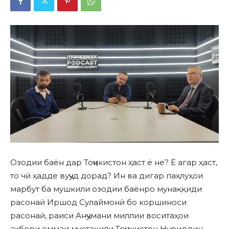
Озодии баён дар Тоҷикистон ҳаст ё не? Ё агар ҳаст,
то чӣ ҳадде вуҷуд дорад? Ин ва дигар паҳлуҳои
марбут ба мушкили озодии баёнро мунаққиди
расонаӣ Иршод Сулаймонӣ бо коршиноси
расонаӣ, раиси Анҷумани миллии воситаҳои
ахбори оммаи мустақили Тоҷикистон Нуриддин