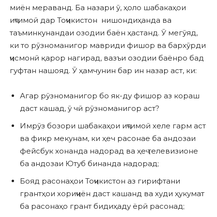
миён мераванд. Ба назари ӯ, ҳоло шабакаҳои
иҷтимоӣ дар Тоҷикистон нишондиҳанда ва
таъминкунандаи озодии баён ҳастанд. Ӯ мегӯяд,
ки то рӯзноманигор мавриди фишор ва бархӯрди
ҷисмонӣ қарор нагирад, вазъи озодии баёнро бад
гуфтан нашояд. Ӯ ҳамчунин бар ин назар аст, ки:
Агар рӯзноманигор бо як-ду фишор аз кораш
даст кашад, ӯ чӣ рӯзноманигор аст?
Имрӯз бозори шабакаҳои иҷтимоӣ хеле гарм аст
ва фикр мекунам, ки ҳеч расонае ба андозаи
фейсбук хонанда надорад ва ҳеҷ телевизионе
ба андозаи Ютуб бинанда надорад;
Бояд расонаҳои Тоҷикистон аз гирифтани
грантҳои хориҷиён даст кашанд ва худи ҳукумат
ба расонаҳо грант бидиҳаду ёрӣ расонад;