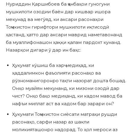
Нуриддин Қаршибоев ба ҷанбаҳои гуногуни
мушкилоти озодии баён дар кишвар ишора
мекунад ва мегӯяд, ки аксари расонаҳои
Тоҷикистон гирифтори мушкилоти иқтисодӣ
ҳастанд, ҳатто дар аксари маврид наметавонанд
ба муаллифонашон ҳаққи қалам пардохт кунанд.
Назарҳои дигари ӯ дар ин баҳс:
Ҳукумат кӯшиш ба харҷ медиҳад, ки
ҳаддалимкон фаъолияти расонаҳо ва
рӯзноманигоронро таҳти назорат дошта бошад.
Онҳо муайян мекунанд, ки мизони озодӣ дар
чист? Онҳо баҳо медиҳанд, ки кадом мавод ба
нафъи миллат аст ва кадом бар зарари он?
Ҳукумати Тоҷикистон сиёсати матраҳи рушди
расонаҳо, сарфи назар аз шакли
моликияташонро надорад. То ҳол мероси аз