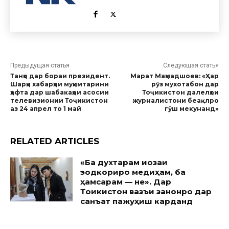
Предыдущая статья
Следующая статья
Танҳо дар бораи президент.
Марат Маҳмадшоев: «Ҳар
Шарҳи хабарҳои муҳимтарини
рӯз мухотабон дар
ҳафта дар шабакаҳои асосии
Тоҷикистон далелҳои
телевизионии Тоҷикистон
журналистони беақлро
аз 24 апрел то 1 май
гӯш мекунанд»
RELATED ARTICLES
«Ба духтарам иҷозаи
эҷодкориро медиҳам, ба
ҳамсарам — не». Дар
Тоҷикистон вазъи занонро дар
санъат пажуҳиш карданд