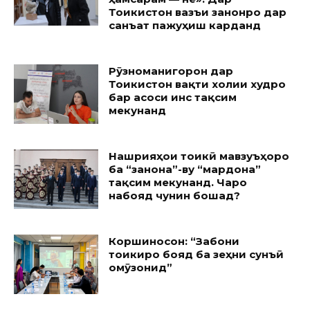
Тоҷикистон вазъи занонро дар
санъат пажуҳиш карданд
Рӯзноманигорон дар
Тоҷикистон вақти холии худро
бар асоси ҷинс тақсим
мекунанд
Нашрияҳои тоҷикӣ мавзуъҳоро
ба “занона”-ву “мардона”
тақсим мекунанд. Чаро
набояд чунин бошад?
Коршиносон: “Забони
тоҷикиро бояд ба зеҳни сунъӣ
омӯзонид”