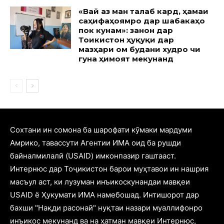
«Вай аз ман талаб кард, ҳамаи
саҳифаҳоямро дар шабакаҳо
пок кунам»: занон дар
Тоҷикистон ҳуқуқи дар
мазҳари ом будани худро чи
гуна ҳимоят мекунанд
Cохтани ин сомона ба шарофати кӯмаки мардуми
Амрико, тавассути Агентии ИМА оид ба рушди
байналмилалӣ (USAID) имконпазир гаштааст.
Интернюс дар Тоҷикистон барои муҳтавои ин нашрия
масъул аст, ки лузуман инъикоскунандаи мавқеи
USAID ё Ҳукумати ИМА намебошад. Интишорот дар
бахши "Нақди расонаӣ" нуқтаи назари муаллифонро
инъикос мекунанд ва на ҳатман мавқеи Интернюс,