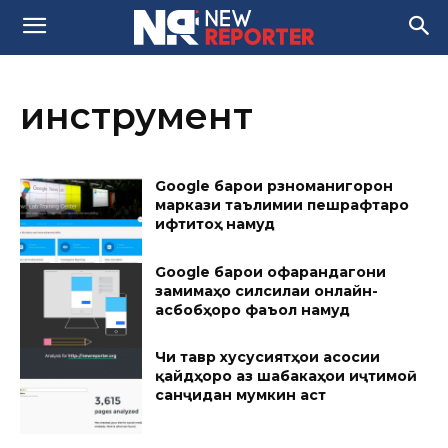
инструмент
Google барои рӯзноманигорон
маркази таълимии пешрафтаро
ифтитоҳ намуд
Google барои офарандагони
замимаҳо силсилаи онлайн-
асбобҳоро фаъол намуд
Чи тавр хусусиятҳои асосии
қайдҳоро аз шабакаҳои иҷтимоӣ
санҷидан мумкин аст