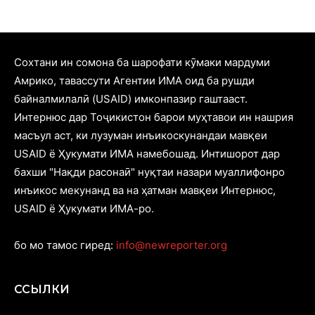
Cохтани ин сомона ба шарофати кӯмаки мардуми
Амрико, тавассути Агентии ИМА оид ба рушди
байналмилалӣ (USAID) имконпазир гаштааст.
Интернюс дар Тоҷикистон барои муҳтавои ин нашрия
масъул аст, ки лузуман инъикоскунандаи мавқеи
USAID ё Ҳукумати ИМА намебошад. Интишорот дар
бахши "Нақди расонаӣ" нуқтаи назари муаллифонро
инъикос мекунанд ва на ҳатман мавқеи Интернюс,
USAID ё Ҳукумати ИМА-ро.
бо мо тамос гиред:
info@newreporter.org
ССЫЛКИ