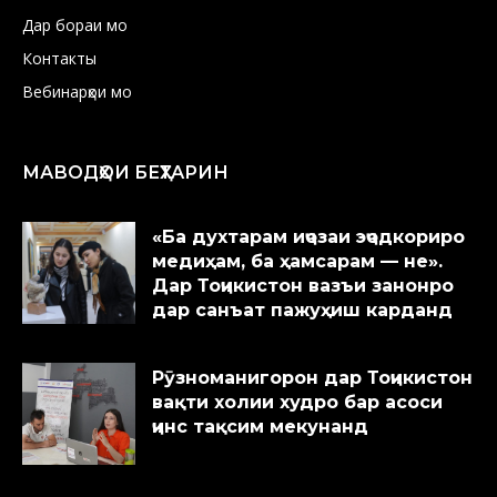
Дар бораи мо
Контакты
Вебинарҳои мо
МАВОДҲОИ БЕҲТАРИН
«Ба духтарам иҷозаи эҷодкориро
медиҳам, ба ҳамсарам — не».
Дар Тоҷикистон вазъи занонро
дар санъат пажуҳиш карданд
Рӯзноманигорон дар Тоҷикистон
вақти холии худро бар асоси
ҷинс тақсим мекунанд