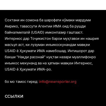
Cохтани ин сомона ба шарофати кӯмаки мардуми
Амрико, тавассути Агентии ИМА оид ба рушди
байналмилалӣ (USAID) имконпазир гаштааст.
Интернюс дар Тоҷикистон барои муҳтавои ин нашрия
масъул аст, ки лузуман инъикоскунандаи мавқеи
USAID ё Ҳукумати ИМА намебошад. Интишорот дар
бахши "Нақди расонаӣ" нуқтаи назари муаллифонро
инъикос мекунанд ва на ҳатман мавқеи Интернюс,
USAID ё Ҳукумати ИМА-ро.
бо мо тамос гиред:
info@newreporter.org
ССЫЛКИ