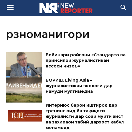
рӯзноманигори
Вебинари ройгони «Стандартҳо ва
принсипҳои журналистикаи
ҳассоси низоъ»
БОРИШ. Living Asia –
журналистикаи экологи дар
намуди мултимедиа
Интернюс барои иштирок дар
тренинг оид ба таҳқиқоти
журналистӣ дар соҳаи муҳити зист
ва захираҳои табиӣ дархост қабул
менамояд