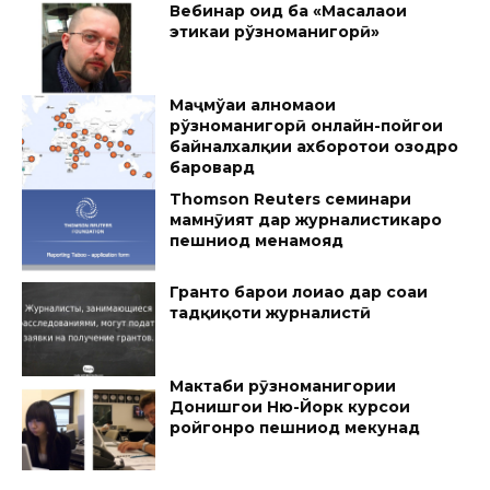
Вебинар оид ба «Масалаҳои
этикаи рўзноманигорӣ»
Маҷмўаи ҳалномаҳои
рўзноманигорӣ онлайн-пойгоҳи
байналхалқии ахборотҳои озодро
баровард
Thomson Reuters семинари
мамнӯият дар журналистикаро
пешниҳод менамояд
Грантҳо барои лоиҳаҳо дар соҳаи
тадқиқоти журналистӣ
Мактаби рӯзноманигории
Донишгоҳи Ню-Йорк курсҳои
ройгонро пешниҳод мекунад