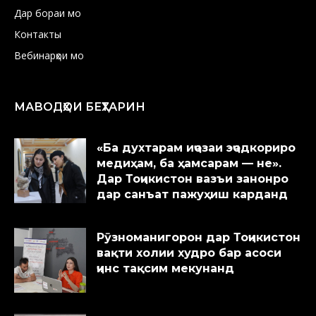
Дар бораи мо
Контакты
Вебинарҳои мо
МАВОДҲОИ БЕҲТАРИН
«Ба духтарам иҷозаи эҷодкориро
медиҳам, ба ҳамсарам — не».
Дар Тоҷикистон вазъи занонро
дар санъат пажуҳиш карданд
Рӯзноманигорон дар Тоҷикистон
вақти холии худро бар асоси
ҷинс тақсим мекунанд