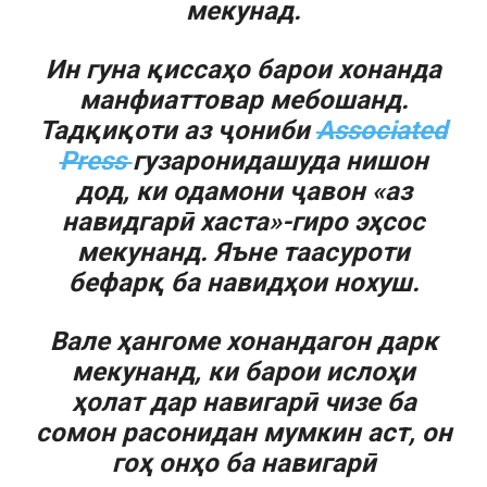
мекунад.
Ин гуна қиссаҳо барои хонанда
манфиаттовар мебошанд.
Тадқиқоти аз ҷониби
Associated
Press
гузаронидашуда нишон
дод, ки одамони ҷавон «аз
навидгарӣ хаста»-гиро эҳсос
мекунанд. Яъне таасуроти
бефарқ ба навидҳои нохуш.
Вале ҳангоме хонандагон дарк
мекунанд, ки барои ислоҳи
ҳолат дар навигарӣ чизе ба
сомон расонидан мумкин аст, он
гоҳ онҳо ба навигарӣ