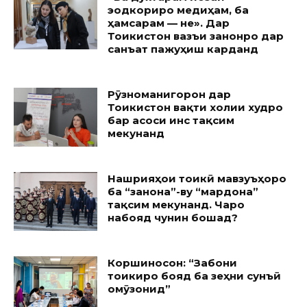
эҷодкориро медиҳам, ба
ҳамсарам — не». Дар
Тоҷикистон вазъи занонро дар
санъат пажуҳиш карданд
Рӯзноманигорон дар
Тоҷикистон вақти холии худро
бар асоси ҷинс тақсим
мекунанд
Нашрияҳои тоҷикӣ мавзуъҳоро
ба “занона”-ву “мардона”
тақсим мекунанд. Чаро
набояд чунин бошад?
Коршиносон: “Забони
тоҷикиро бояд ба зеҳни сунъӣ
омӯзонид”