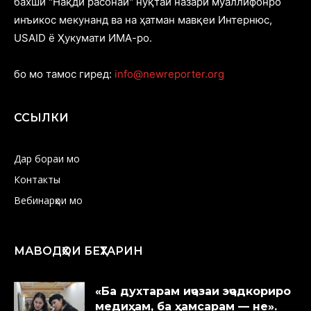
бахши "Нақди расонаӣ" нуқтаи назари муаллифонро
инъикос мекунанд ва на ҳатман мавқеи Интернюс,
USAID ё Ҳукумати ИМА-ро.
бо мо тамос гиред:
info@newreporter.org
ССЫЛКИ
Дар бораи мо
Контакты
Вебинарҳои мо
МАВОДҲОИ БЕҲТАРИН
«Ба духтарам иҷозаи эҷодкориро
медиҳам, ба ҳамсарам — не».