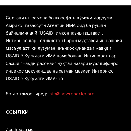
Cохтани ин сомона ба шарофати кӯмаки мардуми
Амрико, тавассути Агентии ИМА оид ба рушди
байналмилалӣ (USAID) имконпазир гаштааст.
Интернюс дар Тоҷикистон барои муҳтавои ин нашрия
масъул аст, ки лузуман инъикоскунандаи мавқеи
USAID ё Ҳукумати ИМА намебошад. Интишорот дар
бахши "Нақди расонаӣ" нуқтаи назари муаллифонро
инъикос мекунанд ва на ҳатман мавқеи Интернюс,
USAID ё Ҳукумати ИМА-ро.
бо мо тамос гиред:
info@newreporter.org
ССЫЛКИ
Дар бораи мо