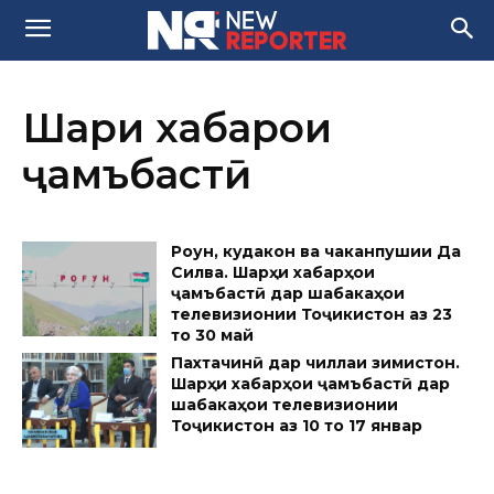
Шарҳи хабарҳои
ҷамъбастӣ
Роғун, кудакон ва чаканпушии Да
Силва. Шарҳи хабарҳои
ҷамъбастӣ дар шабакаҳои
телевизионии Тоҷикистон аз 23
то 30 май
Пахтачинӣ дар чиллаи зимистон.
Шарҳи хабарҳои ҷамъбастӣ дар
шабакаҳои телевизионии
Тоҷикистон аз 10 то 17 январ