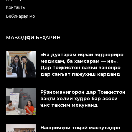
Контакты
Вебинарҳои мо
МАВОДҲОИ БЕҲТАРИН
«Ба духтарам иҷозаи эҷодкориро
медиҳам, ба ҳамсарам — не».
Дар Тоҷикистон вазъи занонро
дар санъат пажуҳиш карданд
Рӯзноманигорон дар Тоҷикистон
вақти холии худро бар асоси
ҷинс тақсим мекунанд
Нашрияҳои тоҷикӣ мавзуъҳоро