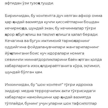
афтидан ўзи тузоққа тушди.
Биринчидан, бу контентга дуч келган афкор омма
ҳар қандай вазиятда кучли ҳиссиётларни бошдан
кечирмоқда, шундай экан, бу кечинмалар тўғри
қарор қабул қилиш ва таҳлил қилишга ҳалал беради.
Кечагина ва бугун ижтимоий тармоқларнинг
оддийгина фойдаланувчилари жангариларнинг
йўқ қилингани боис куч идоралари номига
севинчли миннатдорликларини баён қилган ҳолда
хабарларига изоҳ қолдираётганига кўра, эҳтимол,
шундай бўлган ҳам.
Иккинчидан, бу “шок-контент” тўғри идрокка
зиддир: медиа террорчилик акти тўғрисидаги
хабарлари намойишини ҳар қандай вазиятда
тўплайди, бунинг учун уларни шок тафсилотлар