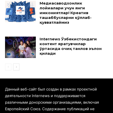
Медиасаводхонлик
лойиҳалари учун янги
имкониятлар! Креатив
ташаббусларни қўллаб-
қувватлаймиз
Internews Ўзбекистондаги
контент яратувчилар
ўртасида очиқ танлов эълон
қилади
Данный веб-сайт был создан в рамках проектной
деятельности Internews и поддерживается
различными донорскими организациями, включая
Европейский Союз. Содержание публикаций не