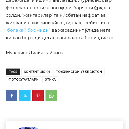
даражадаги ишини англатади. Журналистлар
фотосуратларни эълон қилди, барчани қўрқувга
солди, “жангарилар”га нисбатан нафрат ва
жирканиш ҳиссини уйғотди, фақат кейингина
“
болакай бормиди
” ва жасаднинг қўлида нега
кишан бор эди деган саволларга берилдилар.
Муаллиф: Лилия Гайсина
TAGS
КОНТЕНТ ШОКИ
ТОЖИКИСТОН-ЎЗБЕКИСТОН
ФОТОСУРАТЛАРИ
ЭТИКА