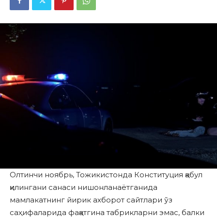
Олтинчи ноябрь, Тожикистонда Конституция қабул
қилингани санаси нишонланаётганида
мамлакатнинг йирик ахборот сайтлари ўз
саҳифаларида фақатгина табрикларни эмас, балки