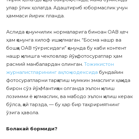
улар ўлик ҳолатда. Адаштириб юбормаслик учун
ҳаммаси йирик планда.
Аслида қонунчилик нормаларига биноан ОАВ ҳеч
ҳам қонунга хилоф ишқилмаган. “Босма нашр ва
бошқа ОАВ тўғрисидаги” қонунда бу каби контент
нашр қилишга чекловлар йўқ, фотосуратлар ҳам
расмий манбалардан олинган.
Тожикистон
журналистларининг аҳлоқ кодексида
бундайин
фотосуратларни тарқатиш мумкин эмаслиги ҳақида
бирон сўз йўқ. Мантиқан олганда эълон қилиш
лозимми ё қилмаслик, ва мабодо эълон қилиш керак
бўлса, қай тарзда, — бу ҳар бир таҳририятнинг
ўзига ҳавола.
Болакай бормиди?