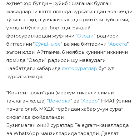
эҳтиёткор бўлди – куйиб жизганак бўлган
жасадларни катта планда кўрсатишдан воз кечди,
тўкилган қон, шунчаки жасадларми ёки куйганми,
узоқдан бўлса-да, бор эди. Бундай
фотосуратлардан жуфтини “
Озоди
” радиоси,
биттасини “
СўғдНьюс
” ва яна биттасини “
Авеста
”
эълон қилди. Айтганча, 6 ноябрь куннинг иккинчи
ярмида “Озоди” радиоси шу мавзудаги
навбатдаги хабарида
фотосуратлар
буткул
кўрсатилмади.
“Контент шоки”дан (мавҳум тиканли симни
танлаган ҳолда) “
Вечёрка
” ва “
Ховар
” НИАТ ўзини
панага олиб, МХДҚ гербидан хабар учун сурат
сифатида фойдаланди.
Бузилмаган оний суратлар Telegram-каналларда
ва WhatsApp манзилларида тарқалди. Давлат