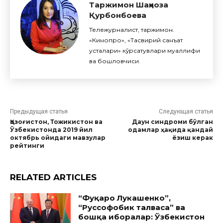
Таржимон Шаҳноза
Қурбонбоева
Тележурналист, таржимон.
«Кинопро», «Тасвирий санъат
усталари» кўрсатувлари муаллифи
ва бошловчиси.
Предыдущая статья
Следующая статья
Қозоғистон, Тожикистон ва
Даун синдроми бўлган
Ўзбекистонда 2019 йил
одамлар ҳақида қандай
октябрь ойидаги мавзулар
ёзиш керак
рейтинги
RELATED ARTICLES
“Фуқаро Лукашенко”,
“Руссофобик талваса” ва
бошқа иборалар: Ўзбекистон