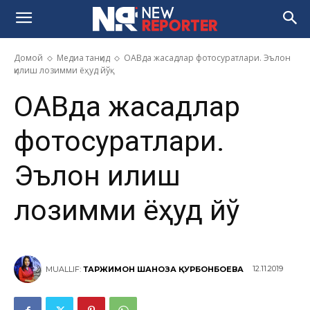
Домой
Медиа танқид
ОАВда жасадлар фотосуратлари. Эълон
қилиш лозимми ёҳуд йўқ
ОАВда жасадлар
фотосуратлари.
Эълон қилиш
лозимми ёҳуд йўқ
12.11.2019
MUALLIF:
ТАРЖИМОН ШАҲНОЗА ҚУРБОНБОЕВА