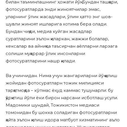
билан таъминлашнинг ҳожати йўқ. Бундан ташқари,
фотосуратларда энди жиноятчилар эмас,
уларнинг ўлик жасадлари, ўлим ҳатто энг шов-
шувли жиноят ишларига хотима бера олади.
Бундан чиқди, медиа куйган жасадлар
суратларини эълон қиларкан, жажжи болалар,
кексалар ва айниқса таъсирчан аёлларни ларзага
солиши муқаррар ўлик инсонларни
фотосуратларини нашр қилади.
Ва учинчидан. Нима учун жангариларни йўқ қилиш
жойидан фотосуратларн тожик милицияси
тарқатмоқда – кўпмас ёҳуд каммас тушунарли: бу
қўрқитиш йўли ёки бирон нарсани исботлаш усули.
Мадомики шундай, Тожикистон медиаси
томонидан бу шокка соладиган фотосуратларни
қайта эълон қилиш идора матбуот хизматининг аъло