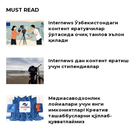
MUST READ
Internews Ўзбекистондаги
контент яратувчилар
ўртасида очиқ танлов эълон
қилади
Internews дан контент яратиш
учун стипендиялар
Медиасаводхонлик
лойиҳалари учун янги
имкониятлар! Креатив
ташаббусларни қўллаб-
қувватлаймиз