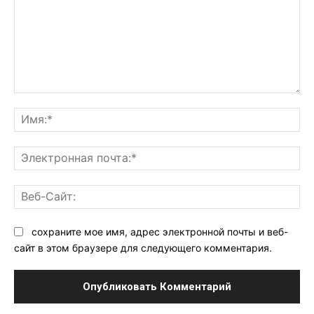
Комментарий:
Им
Эл
поч
Ве
Са
сохраните мое имя, адрес электронной почты и веб-
сайт в этом браузере для следующего комментария.