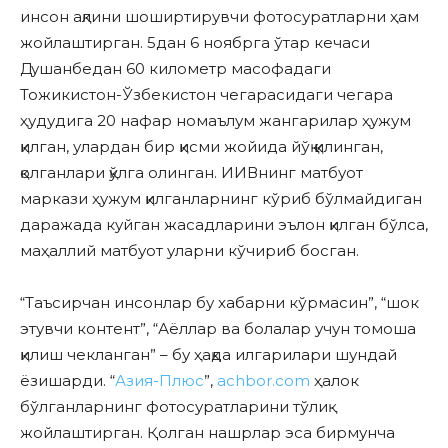
инсон ақлини шоширтирувчи фотосуратларни ҳам
жойлаштирган. 5дан 6 ноябрга ўтар кечаси
Душанбедан 60 километр масофадаги
Тожикистон-Ўзбекистон чегарасидаги чегара
ҳудудига 20 нафар номаълум жангарилар ҳужум
қилган, улардан бир қисми жойида йўқ қилинган,
қолганлари қўлга олинган. ИИВнинг матбуот
маркази ҳужум қилганларнинг кўриб бўлмайдиган
даражада куйган жасадларини эълон қилган бўлса,
маҳаллий матбуот уларни кўчириб босган.
“Таъсирчан инсонлар бу хабарни кўрмасин”, “шок
этувчи контент”, “Аёллар ва болалар учун томоша
қилиш чекланган” – бу ҳақда илгарилари шундай
ёзишарди. “
Азия-Плюс
”,
achbor.com
ҳалок
бўлганларнинг фотосуратларини тўлиқ
жойлаштирган. Қолган нашрлар эса бирмунча