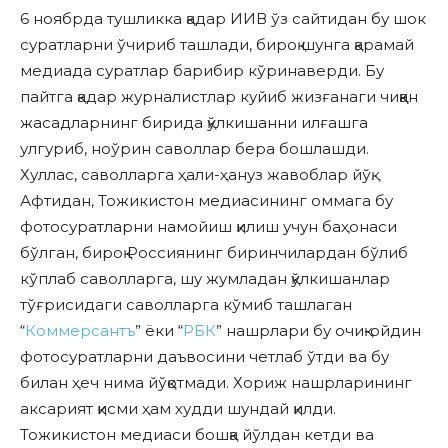
6 ноябрда тушликка қадар ИИВ ўз сайтидан бу шок
суратларни ўчириб ташлади, бироқ шунга қарамай
медиада суратлар барибир кўринаверди. Бу
пайтга қадар журналистлар куйиб жизғанаги чиққан
жасадларнинг бирида қўлкишанни илғашга
улгуриб, ноўрин саволлар бера бошлашди.
Хуллас, саволларга ҳали-ҳануз жавоблар йўқ.
Афтидан, Тожикистон медиасининг оммага бу
фотосуратларни намойиш қилиш учун баҳонаси
бўлган, бироқ Россиянинг биринчилардан бўлиб
кўплаб саволларга, шу жумладан қўлкишанлар
тўғрисидаги саволларга кўмиб ташлаган
“
Коммерсантъ
” ёки “
РБК
” нашрлари бу очиқ-ойдин
фотосуратларни даъвосини четлаб ўтди ва бу
билан ҳеч нима йўқотмади. Хориж нашрларининг
аксарият қисми ҳам худди шундай қилди.
Тожикистон медиаси бошқа йўлдан кетди ва