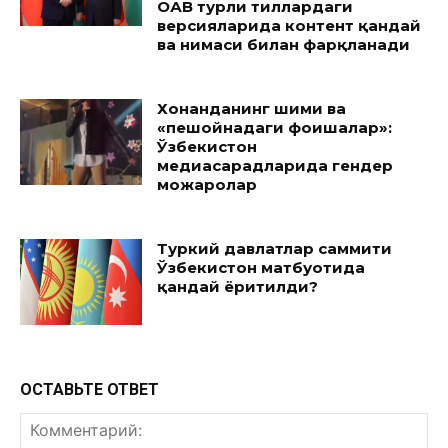
ОАВ турли тиллардаги
версияларида контент қандай
ва нимаси билан фарқланади
Хонанданинг шими ва
«пешойнадаги фоҳишалар»:
Ўзбекистон
медиасарҳадларида гендер
можаролар
Туркий давлатлар саммити
Ўзбекистон матбуотида
қандай ёритилди?
ОСТАВЬТЕ ОТВЕТ