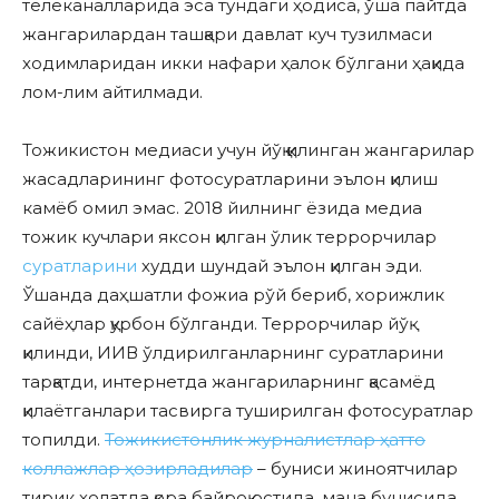
телеканалларида эса тундаги ҳодиса, ўша пайтда
жангарилардан ташқари давлат куч тузилмаси
ходимларидан икки нафари ҳалок бўлгани ҳақида
лом-лим айтилмади.
Тожикистон медиаси учун йўқ қилинган жангарилар
жасадларининг фотосуратларини эълон қилиш
камёб омил эмас. 2018 йилнинг ёзида медиа
тожик кучлари яксон қилган ўлик террорчилар
суратларини
худди шундай эълон қилган эди.
Ўшанда даҳшатли фожиа рўй бериб, хорижлик
сайёҳлар қурбон бўлганди. Террорчилар йўқ
қилинди, ИИВ ўлдирилганларнинг суратларини
тарқатди, интернетда жангариларнинг қасамёд
қилаётганлари тасвирга туширилган фотосуратлар
топилди.
Тожикистонлик журналистлар ҳатто
коллажлар ҳозирладилар
– буниси жиноятчилар
тирик ҳолатда қора байроқ остида, мана бунисида