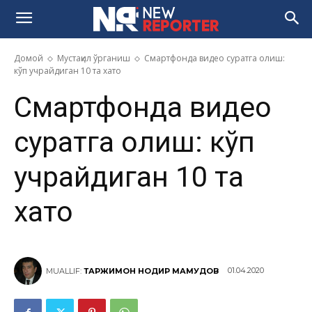
Домой
Мустақил ўрганиш
Смартфонда видео суратга олиш:
кўп учрайдиган 10 та хато
Смартфонда видео
суратга олиш: кўп
учрайдиган 10 та
хато
01.04.2020
MUALLIF:
ТАРЖИМОН НОДИР МАҲМУДОВ