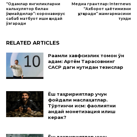
“Одамлар янгиликларни
Медиа грантлар: Internews
калькулятор билан
“Ахборот ҳаётимизни
ўқимайдилар”: коронавирус
қутқаради” жамғармасини
сабаб матбуот иши қандай
тузди
ўзгаради
RELATED ARTICLES
Рақамли хавфсизлик томон ўн
қадам: Aртём Тарасовнинг
CACP даги нутқидан тезислар
Ёш таҳририятлар учун
фойдали маслаҳатлар.
Тўртинчи қисм: фаолиятни
қандай монетизация қилиш
керак?
Ёш таҳририятлар учун