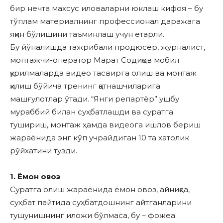
бир нечта махсус иловаларни юклаш кифоя – бу
тўплам материалнинг профессионал даражага
яқин бўлишини таъминлаш учун етарли.
Бу йўналишда тажрибали продюсер, журналист,
монтажчи-оператор Марат Содиқов мобил
қурилмаларда видео тасвирга олиш ва монтаж
қилиш бўйича тренинг қатнашчиларига
машғулотлар ўтади. “Янги репартёр” ушбу
мураббий билан суҳбатлашди ва суратга
тушириш, монтаж ҳамда видеога ишлов бериш
жараёнида энг кўп учрайдиган 10 та хатолик
рўйхатини тузди.
1. Ёмон овоз
Суратга олиш жараёнида ёмон овоз, айниқса,
суҳбат пайтида суҳбатдошнинг айтганларини
тушунишнинг иложи бўлмаса, бу – фожеа.