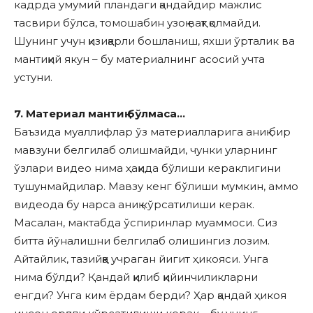
кадрда умумий пландаги қандайдир мажлис
тасвири бўлса, томошабин узоқ вақт қолмайди.
Шунинг учун қизиқарли бошланиш, яхши ўрталик ва
мантиқий якун – бу материалнинг асосий учта
устуни.
7. Материал мантиқ бўлмаса…
Баъзида муаллифлар ўз материалларига аниқ бир
мавзуни белгилаб олишмайди, чунки уларнинг
ўзлари видео нима ҳақида бўлиши кераклигини
тушунмайдилар. Мавзу кенг бўлиши мумкин, аммо
видеода бу нарса аниқ кўрсатилиши керак.
Масалан, мактабда ўспиринлар муаммоси. Сиз
битта йўналишни белгилаб олишингиз лозим.
Айтайлик, тазийққа учраган йигит ҳикояси. Унга
нима бўлди? Қандай қилиб қийинчиликларни
енгди? Унга ким ёрдам берди? Ҳар қандай ҳикоя