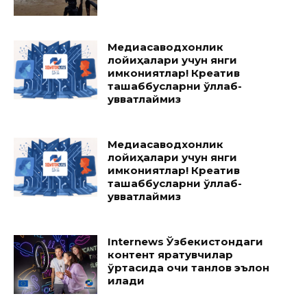
Медиасаводхонлик
лойиҳалари учун янги
имкониятлар! Креатив
ташаббусларни қўллаб-
қувватлаймиз
Медиасаводхонлик
лойиҳалари учун янги
имкониятлар! Креатив
ташаббусларни қўллаб-
қувватлаймиз
Internews Ўзбекистондаги
контент яратувчилар
ўртасида очиқ танлов эълон
қилади