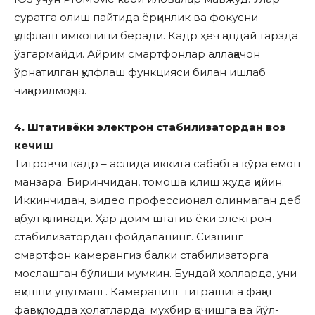
суратга олиш пайтида ёрқинлик ва фокусни
қулфлаш имконини беради. Кадр ҳеч қандай тарзда
ўзгармайди. Айрим смартфонлар аллақачон
ўрнатилган қулфлаш функцияси билан ишлаб
чиқарилмоқда.
4. Штативёки электрон стабилизатордан воз
кечиш
Титровчи кадр – аслида иккита сабабга кўра ёмон
манзара. Биринчидан, томоша қилиш жуда қийин.
Иккинчидан, видео профессионал олинмаган деб
қабул қилинади. Ҳар доим штатив ёки электрон
стабилизатордан фойдаланинг. Сизнинг
смартфон камерангиз балки стабилизаторга
мослашган бўлиши мумкин. Бундай ҳолларда, уни
ёқишни унутманг. Камеранинг титрашига фақат
фавқулодда ҳолатларда: мухбир қочишга ва йўл-