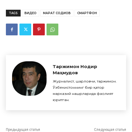
TAGS
ВИДЕО
МАРАТ СОДИҚОВ
СМАРТФОН
Таржимон Нодир
Маҳмудов
Журналист, шарҳловчи, таржимон.
Ўзбекистоннинг бир қатор
марказий нашрларида фаолият
юритган.
Предыдущая статья
Следующая статья