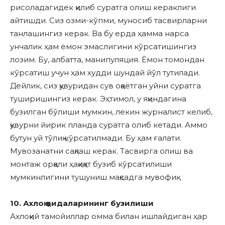
рисоладагидек қилиб суратга олиш кераклиги
айтишди. Сиз озми-кўпми, муносиб тасвирларни
танлашингиз керак. Ва бу ерда ҳамма нарса
унчалик ҳам ёмон эмаслигини кўрсатишингиз
лозим. Бу, албатта, манипуляция. Ёмон томондан
кўрсатиш учун ҳам худди шундай йўл тутилади.
Дейлик, сиз қувуридан сув оқаётган уйни суратга
туширишингиз керак. Эҳтимол, у яқиндагина
бузилган бўлиши мумкин, лекин журналист келиб,
қувурни йирик планда суратга олиб кетади. Аммо
бутун уй тўлиқ кўрсатилмади. Бу ҳам ғалати.
Мувозанатни сақлаш керак. Тасвирга олиш ва
монтаж орқали ҳақиқат бузиб кўрсатилиши
мумкинлигини тушуниш мақсадга мувофиқ.
10. Ахлоқ қоидаларининг бузилиши
Ахлоқий тамойиллар омма билан ишлайдиган ҳар