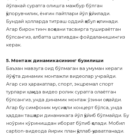
йўлакай суратга олишга мажбур бўлган
қўпорувчилик, ёнғин пайтлари йўл қўйилади.
Бундай ҳолларда титраш оддий қабул қилинади.
Агар бирон тинч воқеани тасвирга тушираётган
бўлсангиз, албатта штативдан фойдаланишингиз
керак.
5. Монтаж динамикасининг бузилиши
Баъзан мавзуга оид бўлмаган ва умуман кераги
йўқ ўта динамик монтажли видеолар учрайди.
Агар сиз ҳаракатлар, спорт, экцремал спорт
турлари ҳақида видео ролик суратга олаётган
бўлсангиз, унда динамик монтаж ўзини оқлайди.
Агар бу симфоник мусиқали концерт бўлса, унда
ҳаддан ташқари динамикага йўл қўйиб бўлмайди. Бу
ноўрин кўринишдан иборат бўлиб қолади. Мобил
captiоn-видеода йирик план қўллаб-қувватланади.