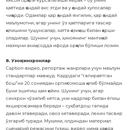
инсон орқали кўрсатилиши керак – бу унинг
ҳаётида қандай акс этди ва у қандай хулосалар
чиқарди. Одамлар ҳар қандай янгилик, ҳар қандай
маълумотни, агар унинг ўз ҳаётларига таъсир
қилишини тушунсалар, катта қизиқиш билан қарши
оладилар. Шунинг учун, ҳикоянинг мантиқий
мазмуни аниқ, содда ифода орқали бўлиши лозим.
8. Узоқ синхронлар
Caption-видео, репортаж жанрлари учун маълум
стандартлар мавжуд. Кадрдаги “гапираётган
бош”ни 20 сониядан ортиқ томоша қилиб бўлмайди.
Буни эшитиш ҳам қийин. Шунинг учун, агар
синхрон чўзилиб кетса, уни кадрлар билан ёпиш
яхшироқ самара беради – суҳбатдош гапида
давом этаверади, овоз кетаверади, лекин тасвир
ўзгариб туради. Муҳими, олдиндан материал
сценарий режасини тузиш, видео нима ҳақида