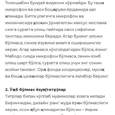
Томошабин бундай видеони кўрмайди. Бу ташқи
микрофон ва овоз бошқаруви ёрдамида ҳал
қилинади. Битта улагичга микрофон ва
иккинчисида қулоқчин ўрнатилган махсус мослама
сизга суратга олиш пайтида овоз сифатини
тинглаш имконини беради. Агар бунинг иложи
бўлмаса, синов ёзувини амалга оширишингиз
керак. Агар ҳаммаси кўнгилдагидек бўлса, ёзинг.
Мабодо сизда микрофон бўлмаса, лекин ёзиб
олиш шарт бўлса, суратга олиш учун энг сокин
жойни танланг. Орқа фонда кондиционер, мусиқа
ва бошқа шовқинлар бўлмаслигига эътибор беринг.
2. Ўқиб бўлмас ёзув(титр)лар
Титрлар билан кўплаб муаммолар юзага келади.
Биринчидан, дизайн: ранг жуда ёрқин бўлмаслиги
керак, осон қабул қилинадиган бўлсин – йирик