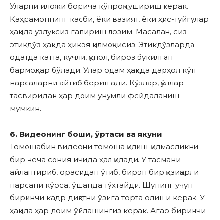
Уларни иложи борича кўпроқ тушириш керак.
Қаҳрамоннинг касби, ёки вазият, ёки ҳис-туйғулар
ҳақида узлуксиз гапириш лозим. Масалан, сиз
этикдўз ҳақида ҳикоя қилмоқчисиз. Этикдўзларда
одатда катта, кучли, қўпол, бироз букилган
бармоқлар бўлади. Улар одам ҳақида дарҳол кўп
нарсаларни айтиб беришади. Кўзлар, қўллар
тасвиридан ҳар доим унумли фойдаланиш
мумкин.
6. Видеонинг боши, ўртаси ва якуни
Томошабин видеони томоша қилиш-қилмасликни
бир неча сония ичида ҳал қилади. У тасмани
айлантириб, орасидан ўтиб, бирон бир қизиқарли
нарсани кўрса, ўшанда тўхтайди. Шунинг учун
биринчи кадр диққатни ўзига торта олиши керак. У
ҳақида ҳар доим ўйлашингиз керак. Агар биринчи