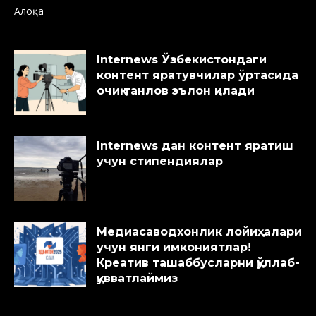
Алоқа
Internews Ўзбекистондаги
контент яратувчилар ўртасида
очиқ танлов эълон қилади
Internews дан контент яратиш
учун стипендиялар
Медиасаводхонлик лойиҳалари
учун янги имкониятлар!
Креатив ташаббусларни қўллаб-
қувватлаймиз