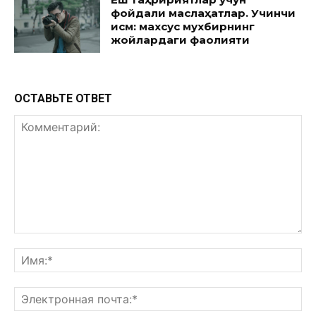
фойдали маслаҳатлар. Учинчи
қисм: махсус мухбирнинг
жойлардаги фаолияти
ОСТАВЬТЕ ОТВЕТ
Комментарий:
Им
Эл
поч