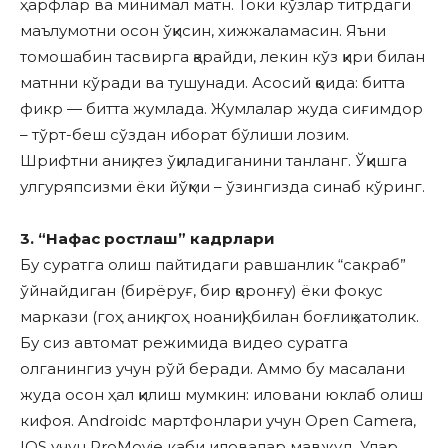
ҳарфлар ва минимал матн. Токи кўзлар титрдаги
маълумотни осон ўқисин, хижжаламасин. Яъни
томошабин тасвирга қарайди, лекин кўз қири билан
матнни кўради ва тушунади. Асосий қоида: битта
фикр — битта жумлада. Жумлалар жуда сиғимдор
– тўрт-беш сўздан иборат бўлиши лозим.
Шрифтни аниқ, тез ўқиладиганини танланг. Ўқишга
улгуряпсизми ёки йўқми – ўзингизда синаб кўринг.
3. “Нафас ростлаш” кадрлари
Бу суратга олиш пайтидаги равшанлик “сакраб”
ўйнайдиган (бирёруғ, бир қоронғу) ёки фокус
маркази (гоҳ аниқ, гоҳ ноаниқ) билан боғлиқ хатолик.
Бу сиз автомат режимида видео суратга
олганингиз учун рўй беради. Аммо бу масалани
жуда осон ҳал қилиш мумкин: иловани юклаб олиш
кифоя. Androidс мартфонлари учун Open Camera,
IOS учун ProMovie каби иловалар мавжуд. Улар