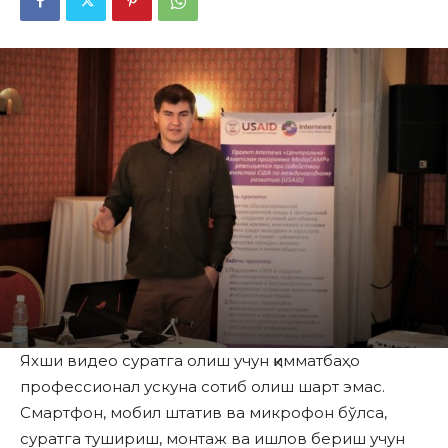
Яхши видео суратга олиш учун қимматбаҳо
профессионал ускуна сотиб олиш шарт эмас.
Смартфон, мобил штатив ва микрофон бўлса,
суратга тушириш, монтаж ва ишлов бериш учун