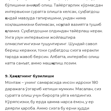
бўлишини аниқлаб олиш. Тайёргарлик кўрмасдан
интервьюни суратга олишга келсак, суҳбатдош
қандай мавзуда гапиришини, ундан нима
хоҳлашимизни билмасак, ноқулай вазиятга тушиб
қоламиз. Суҳбатдошни олдиндан тайёрлаш керак.
Унга узун интервьюни жойлаштира
олмаслигингизни тушунтиринг. Шундай савол
бериш керакки, токи суҳбатдош сизга керакли
тарзда жавоб берсин. Албатта, интервбю олиш
катта санъат, аммо машқ қилиш лозим.
9. Ҳақиқатнинг бузилиши
Монтаж – унинг самарасида инсон идроки 180
даражага ўзгариб кетиши мумкин. Масалан, сиз
суратга олиш учун бирорта уйга келдингиз.
Кўряпсизки, бу ерда ҳамма нарса ёмон, у ер
деярли ҳароба. Аммо сизга бу ерни ҳудди