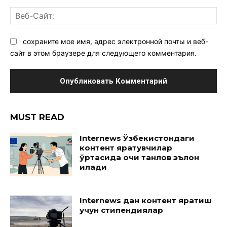
Ве
Са
сохраните мое имя, адрес электронной почты и веб-
сайт в этом браузере для следующего комментария.
MUST READ
Internews Ўзбекистондаги
контент яратувчилар
ўртасида очиқ танлов эълон
қилади
Internews дан контент яратиш
учун стипендиялар