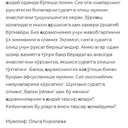
қандай одамда бўлиши лозим. Сиз ота-оналарнинг
рухсатисиз болаларни суратга олиш мумкин
эмаслигини тушунишингиз керак. Зўриқиш
ҳолатидаги инсон қаршисига ҳам камера ўрнатиб
бўлмайди. Биз қаҳрамонимиз учун жавобгарликни
ўз зиммамизга оламиз. Эҳтимол, сизга суратга
олиш учун рухсат беришгандир. Аммо агар одам
ҳозир вазиятга тўғри баҳо берадиган ахволда
эмаслигини кўрсангиз, яхшиси суратга олишни
тўхтатинг. Балки, қаҳрамонингиз вақт ўтиши билан
бундан афсусланиши мумкин. Сиз инсонийлик
намуналарини кўрсатинг. Шунчаки суратга
олманг, балки ўйланг ҳам: бу менинг
қаҳрамонларимга қандай таъсир қилади?
Кейинчалик бу уларга ёмон таъсир қилмайдими?
Муаллиф:
Ольга Королева