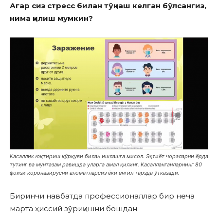
Агар сиз стресс билан тўқнаш келган бўлсангиз,
нима қилиш мумкин?
Касаллик юқтириш қўрқуви билан ишлашга мисол. Эҳтиёт чораларни ёдда
тутинг ва мунтазам равишда уларга амал қилинг. Касалланганларнинг 80
фоизи коронавирусни аломатларсиз ёки енгил тарзда ўтказади.
Биринчи навбатда профессионаллар бир неча
марта ҳиссий зўриқишни бошдан