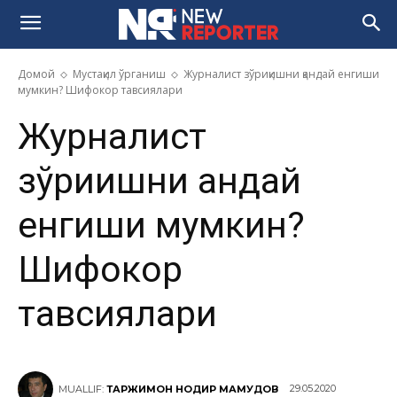
Домой
Мустақил ўрганиш
Журналист зўриқишни қандай енгиши
мумкин? Шифокор тавсиялари
Журналист
зўриқишни қандай
енгиши мумкин?
Шифокор
тавсиялари
29.05.2020
MUALLIF:
ТАРЖИМОН НОДИР МАҲМУДОВ