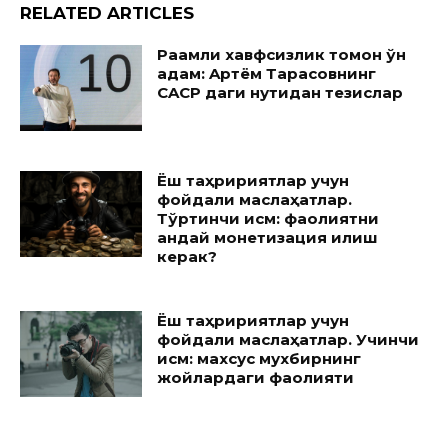
RELATED ARTICLES
Рақамли хавфсизлик томон ўн
қадам: Aртём Тарасовнинг
CACP даги нутқидан тезислар
Ёш таҳририятлар учун
фойдали маслаҳатлар.
Тўртинчи қисм: фаолиятни
қандай монетизация қилиш
керак?
Ёш таҳририятлар учун
фойдали маслаҳатлар. Учинчи
қисм: махсус мухбирнинг
жойлардаги фаолияти