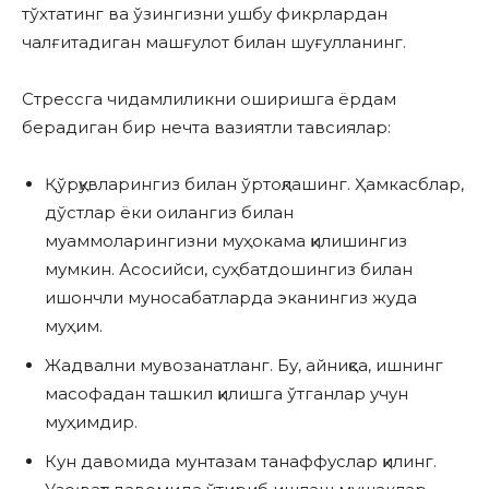
тўхтатинг ва ўзингизни ушбу фикрлардан
чалғитадиган машғулот билан шуғулланинг.
Стрессга чидамлиликни оширишга ёрдам
берадиган бир нечта вазиятли тавсиялар:
Қўрқувларингиз билан ўртоқлашинг. Ҳамкасблар,
дўстлар ёки оилангиз билан
муаммоларингизни муҳокама қилишингиз
мумкин. Асосийси, суҳбатдошингиз билан
ишончли муносабатларда эканингиз жуда
муҳим.
Жадвални мувозанатланг. Бу, айниқса, ишнинг
масофадан ташкил қилишга ўтганлар учун
муҳимдир.
Кун давомида мунтазам танаффуслар қилинг.