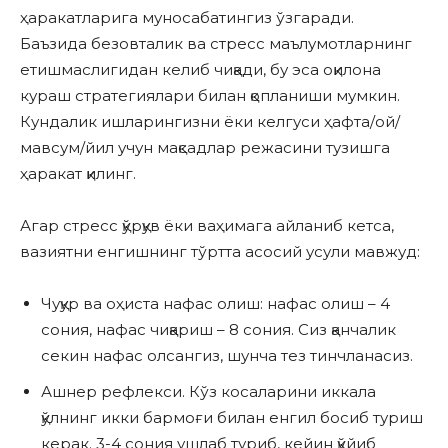
ҳаракатларига муносабатингиз ўзгаради.
Баъзида безовталик ва стресс маълумотларнинг
етишмаслигидан келиб чиқади, бу эса оқилона
кураш стратегиялари билан қопланиши мумкин.
Кундалик ишларингизни ёки келгуси ҳафта/ой/
мавсум/йил учун мақсадлар режасини тузишга
ҳаракат қилинг.
Агар стресс қўрқув ёки ваҳимага айланиб кетса,
вазиятни енгишнинг тўртта асосий усули мавжуд:
Чуқур ва оҳиста нафас олиш: нафас олиш – 4
сония, нафас чиқариш – 8 сония. Сиз қанчалик
секин нафас олсангиз, шунча тез тинчланасиз.
Ашнер рефлекси. Кўз косаларини иккала
қўлнинг икки бармоғи билан енгил босиб туриш
керак. 3-4 сония ушлаб туриб, кейин қўйиб