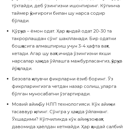
тўхтайди, деб ўзингизни ишонтиринг. Кўпинча
таймер қўнғироғи билан шу нарса содир
бўлади.
Қўрқув – ёмон одат. Ҳар қандай одат 20-30 та
такрорлашдан сўнг шаклланади. Бир одатни
бошқасига алмаштириш учун 3-4 ҳафта вақт
кетади. Агар шу вақт ичида ўзингизни яхши
нарсалар ҳақида ўйлашга мажбурласангиз, қўрқув
йўқолади.
Безовта қилувчи фикрларни ёзиб боринг. Ўз
фикрларингизга четдан назар солиш, уларга
бўлган муносабатни ўзгартиради.
Мовий айиқ. Бу НЛП технологияси. Кўк айиқни
тасаввур қилинг. Сўнгра у ҳақида ўйламанг.
Ўхшадими? Кўпчиликда кўк айиқ узоқ вақт
давомида ҳаёлдан кетмайди. Ҳар қандай салбий