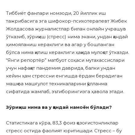
Тиббиёт фанлари номзоди, 20 йиллик иш
тажрибасига эга шифокор-психотерапевт Жибек
Жолдасова журналистлар билан онлайн учрашув
ўтказиб, зўриқиш (стресс) нима экани, ундан қандай
ҳимояланиш кераклиги ва агар у бошланган
бўлса нима қилиш кераклиги ҳақида мулоқот ўтказди.
“Янги репортёр” матбуот соҳаси мутахассислари
учун нафақат пандемия даврида, балки ундан
кейин ҳам стрессни енгишда ёрдам берадиган
машқ ва машғулот техникаларини қўлланма
сифатида жамлаб, эътиборингизга ҳавола этади.
Зўриқиш нима ва у қандай намоён бўлади?
Статистикага кўра, 83,3 фоиз қозоғистонликлар
стресс остида фаолият юритишади. Стресс – бу