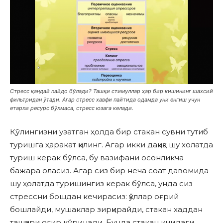
Стресс қандай пайдо бўлади? Ташқи стимуллар ҳар бир кишининг шахсий
фильтридан ўтади. Агар стресс хавфи пайтида одамда уни енгиш учун
етарли ресурс бўлмаса, стресс юзага келади.
Қўлингизни узатган ҳолда бир стакан сувни тутиб
туришга ҳаракат қилинг. Агар икки дақиқа шу холатда
туриш керак бўлса, бу вазифани осонликча
бажара оласиз. Агар сиз бир неча соат давомида
шу ҳолатда туришингиз керак бўлса, унда сиз
стрессни бошдан кечирасиз: қўллар оғрий
бошлайди, мушаклар зирқирайди, стакан хаддан
ташқари оғир кўринади. Бунда стакан ичидаги