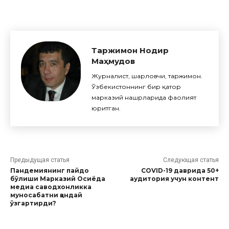
Таржимон Нодир
Маҳмудов
Журналист, шарҳловчи, таржимон.
Ўзбекистоннинг бир қатор
марказий нашрларида фаолият
юритган.
Предыдущая статья
Следующая статья
Пандемиянинг пайдо
COVID-19 даврида 50+
бўлиши Марказий Осиёда
аудитория учун контент
медиа саводхонликка
муносабатни қандай
ўзгартирди?