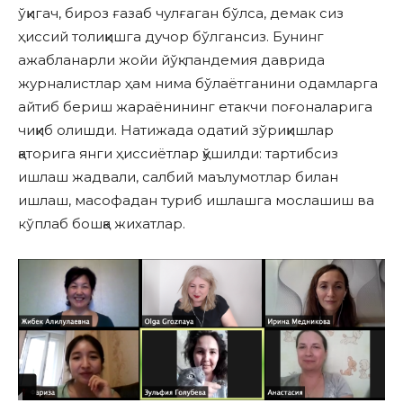
ўқигач, бироз ғазаб чулғаган бўлса, демак сиз
ҳиссий толиқишга дучор бўлгансиз. Бунинг
ажабланарли жойи йўқ: пандемия даврида
журналистлар ҳам нима бўлаётганини одамларга
айтиб бериш жараёнининг етакчи поғоналарига
чиқиб олишди. Натижада одатий зўриқишлар
қаторига янги ҳиссиётлар қўшилди: тартибсиз
ишлаш жадвали, салбий маълумотлар билан
ишлаш, масофадан туриб ишлашга мослашиш ва
кўплаб бошқа жихатлар.