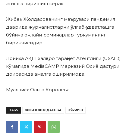
этишга киришиш керак.
Жибек Жолдасованинг маърузаси пандемия
даврида журналистларни қўллаб-қувватлашга
бўйича онлайн-семинарлар туркумининг
биринчисидир.
Лойиҳа АҚШ халқаро тараққиёт Агентлиги (USAID)
кўмагида MediaCAMP Марказий Осиё дастури
доирасида амалга оширилмоқда.
Муаллиф: Ольга Королева
TAGS
ЖИБЕК ЖОЛДАСОВА
ЗЎРИҚИШ