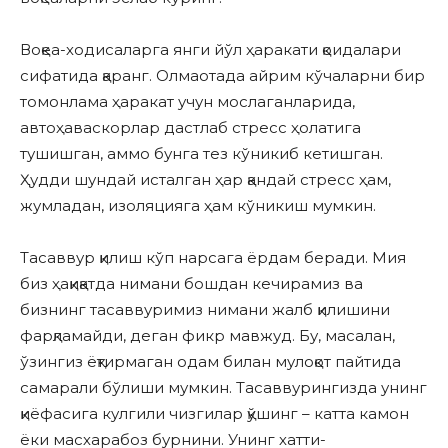
Воқеа-ходисаларга янги йўл ҳаракати қоидалари
сифатида қаранг. Олмаотада айрим кўчаларни бир
томонлама ҳаракат учун мослаганларида,
автоҳаваскорлар дастлаб стресс ҳолатига
тушишган, аммо бунга тез кўникиб кетишган.
Ҳудди шундай исталган ҳар қандай стресс ҳам,
жумладан, изоляцияга ҳам кўникиш мумкин.
Тасаввур қилиш кўп нарсага ёрдам беради. Мия
биз ҳақиқатда нимани бошдан кечирамиз ва
бизнинг тасаввуримиз нимани жалб қилишини
фарқламайди, деган фикр мавжуд. Бу, масалан,
ўзингиз ёқтирмаган одам билан мулоқот пайтида
самарали бўлиши мумкин. Тасаввурингизда унинг
қиёфасига кулгили чизгилар қўшинг – катта камон
ёки масхарабоз бурнини. Унинг хатти-