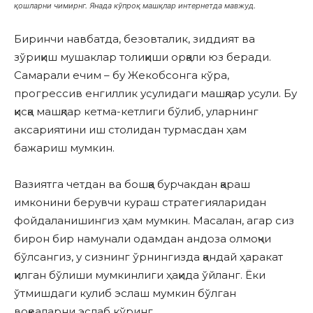
қошларни чимирнг. Янада кўпроқ машқлар интернетда мавжуд.
Биринчи навбатда, безовталик, зиддият ва
зўриқиш мушаклар толиқиши орқали юз беради.
Самарали ечим – бу Жекобсонга кўра,
прогрессив енгиллик усулидаги машқлар усули. Бу
қисқа машқлар кетма-кетлиги бўлиб, уларнинг
аксариятини иш столидан турмасдан ҳам
бажариш мумкин.
Вазиятга четдан ва бошқа бурчакдан қараш
имконини берувчи кураш стратегияларидан
фойдаланишингиз ҳам мумкин. Масалан, агар сиз
бирон бир намунали одамдан андоза олмоқчи
бўлсангиз, у сизнинг ўрнингизда қандай ҳаракат
қилган бўлиши мумкинлиги ҳақида ўйланг. Ёки
ўтмишдаги кулиб эслаш мумкин бўлган
воқеаларни эслаб кўринг.