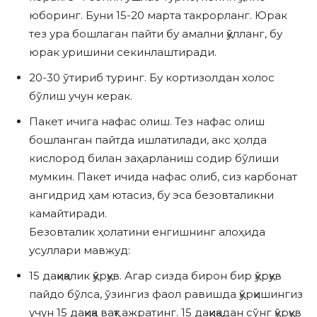
юборинг. Буни 15-20 марта такрорланг. Юрак
тез ура бошлаган пайти бу амални қўлланг, бу
юрак уришини секинлаштиради.
20-30 ўтириб туринг. Бу кортизолдан холос
бўлиш учун керак.
Пакет ичига нафас олиш. Тез нафас олиш
бошланган пайтда ишлатилади, акс ҳолда
кислород билан заҳарланиш содир бўлиши
мумкин. Пакет ичида нафас олиб, сиз карбонат
ангидрид ҳам ютасиз, бу эса безовталикни
камайтиради.
Безовталик ҳолатини енгишнинг алоҳида
усуллари мавжуд:
15 дақиқалик қўрқув. Агар сизда бирон бир қўрқув
пайдо бўлса, ўзингиз фаол равишда қўрқишингиз
учун 15 дақиқа вақт ажратинг. 15 дақиқадан сўнг қўрқув