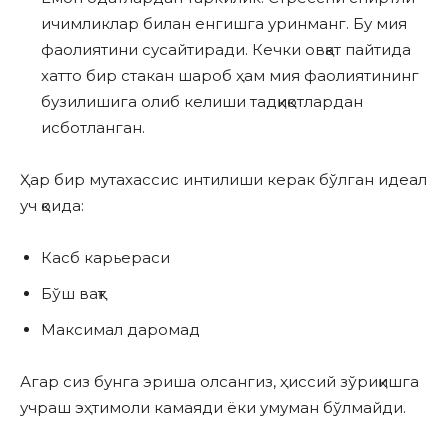
ичимликлар билан енгишга уринманг. Бу мия
фаолиятини сусайтиради. Кечки овқат пайтида
хатто бир стакан шароб ҳам мия фаолиятининг
бузилишига олиб келиши тадқиқотлардан
исботланган.
Ҳар бир мутахассис интилиши керак бўлган идеал
уч қоида:
Касб карьераси
Бўш вақт
Максимал даромад
Агар сиз бунга эриша олсангиз, ҳиссий зўриқишга
учраш эҳтимоли камаяди ёки умуман бўлмайди.