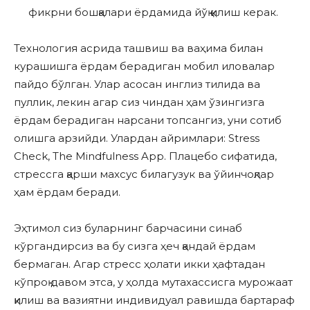
фикрни бошқалари ёрдамида йўқ қилиш керак.
Технология асрида ташвиш ва ваҳима билан
курашишга ёрдам берадиган мобил иловалар
пайдо бўлган. Улар асосан инглиз тилида ва
пуллик, лекин агар сиз чиндан ҳам ўзингизга
ёрдам берадиган нарсани топсангиз, уни сотиб
олишга арзийди. Улардан айримлари: Stress
Check, The Mindfulness App. Плацебо сифатида,
стрессга қарши махсус билагузук ва ўйинчоқлар
ҳам ёрдам беради.
Эҳтимол сиз буларнинг барчасини синаб
кўргандирсиз ва бу сизга ҳеч қандай ёрдам
бермаган. Агар стресс ҳолати икки ҳафтадан
кўпроқ давом этса, у ҳолда мутахассисга мурожаат
қилиш ва вазиятни индивидуал равишда бартараф