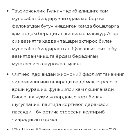
Таъсирчанлик. Гулнинг қуриб қолишига ҳам
муносабат билдирувчи одамлар бор ва
фалокатдан бутун чиқадиган ҳамда бошқаларга
ҳам ёрдам берадиган кишилар мавжуд. Агар
сиз вазиятга ҳаддан ташқари эҳтирос билан
муносабат билдираётган бўлсангиз, сизга бу
вазиятдан чиқишга ёрдам берадиган
мутахассисга мурожаат қилинг.
Фитнес. Ҳар қандай жисмоний фаолият тананинг
чидамлилигини оширади ва демак, стрессга
қарши курашиш функцияси ҳам яхшиланади.
Биологик нуқтаи назардан, спорт билан
шуғулланиш пайтида кортизол даражаси
пасаяди – бу ортиқча стрессни келтириб
чиқарадиган гормон.
Уйқу. Нима бўлган тақдирда ҳам сиз кунига 7-8