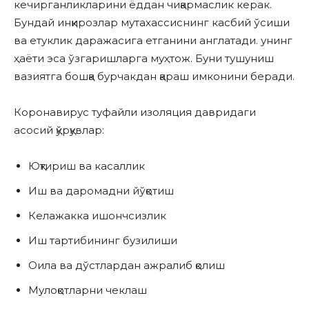
кечирганликларини ёддан чиқармаслик керак.
Бундай инқирозлар мутахассиснинг касбий ўсиши
ва етуклик даражасига етганини англатади. унинг
ҳаёти эса ўзгаришларга муҳтож. Буни тушуниш
вазиятга бошқа бурчакдан қараш имконини беради.
Коронавирус туфайли изоляция давридаги
асосий қўрқувлар:
Юқтириш ва касаллик
Иш ва даромадни йўқотиш
Келажакка ишончсизлик
Иш тартибининг бузилиши
Оила ва дўстлардан ажралиб қолиш
Мулоқотларни чеклаш