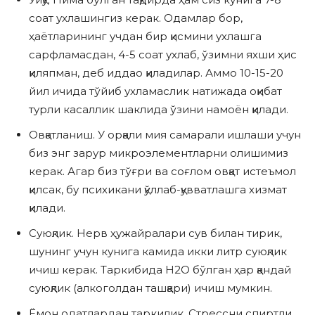
соат ухлашингиз керак. Одамлар бор,
ҳаётларининг учдан бир қисмини ухлашга
сарфламасдан, 4-5 соат ухлаб, ўзимни яхши ҳис
қиляпман, деб иддао қиладилар. Аммо 10-15-20
йил ичида тўйиб ухламаслик натижада оқибат
турли касаллик шаклида ўзини намоён қилади.
Овқатланиш. У орқали мия самарали ишлаши учун
биз энг зарур микроэлементларни олишимиз
керак. Агар биз тўғри ва соғлом овқат истеъмол
қилсак, бу психикани қўллаб-қувватлашга хизмат
қилади.
Суюқлик. Нерв ҳужайралари сув билан тирик,
шунинг учун кунига камида икки литр суюқлик
ичиш керак. Таркибида H2O бўлган ҳар қандай
суюқлик (алкоголдан ташқари) ичиш мумкин.
Ёмон одатлардан таркилик. Стрессни спиртли