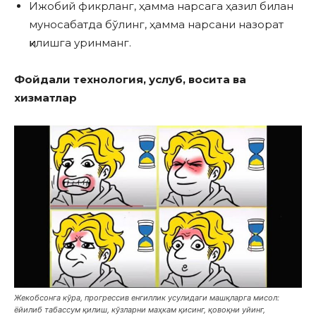
Ижобий фикрланг, ҳамма нарсага ҳазил билан
муносабатда бўлинг, ҳамма нарсани назорат
қилишга уринманг.
Фойдали технология, услуб, восита ва
хизматлар
Жекобсонга кўра, прогрессив енгиллик усулидаги машқларга мисол:
ёйилиб табассум қилиш, кўзларни маҳкам қисинг, қовоқни уйинг,