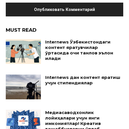
MUST READ
Internews Ўзбекистондаги
контент яратувчилар
ўртасида очиқ танлов эълон
қилади
Internews дан контент яратиш
учун стипендиялар
Медиасаводхонлик
лойиҳалари учун янги
имкониятлар! Креатив
ташаббусларни қўллаб-