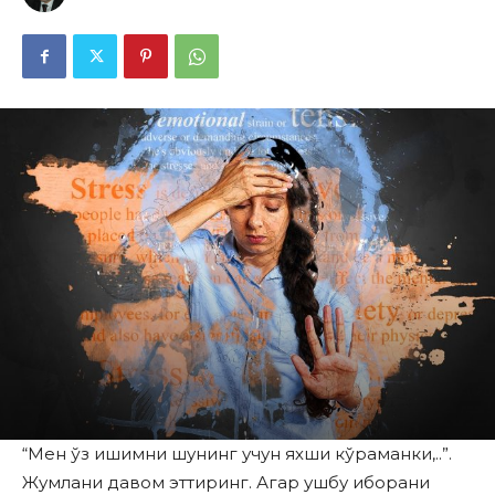
“Мен ўз ишимни шунинг учун яхши кўраманки,..”.
Жумлани давом эттиринг. Агар ушбу иборани