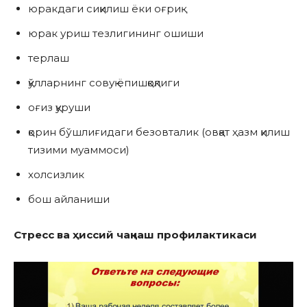
юракдаги сиқилиш ёки оғриқ
юрак уриш тезлигининг ошиши
терлаш
қўлларнинг совуқ ёпишқоқлиги
оғиз қуруши
қорин бўшлиғидаги безовталик (овқат ҳазм қилиш
тизими муаммоси)
холсизлик
бош айланиши
Стресс ва ҳиссий чақнаш профилактикаси