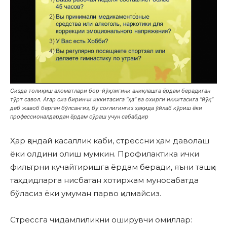
Сизда толиқиш аломатлари бор-йўқлигини аниқлашга ёрдам берадиган
тўрт савол. Агар сиз биринчи иккитасига “ҳа” ва охирги иккитасига “йўқ”
деб жавоб берган бўлсангиз, бу соғлигингиз ҳақида ўйлаб кўриш ёки
профессионалдардан ёрдам сўраш учун сабабдир
Ҳар қандай касаллик каби, стрессни ҳам даволаш
ёки олдини олиш мумкин. Профилактика ички
фильтрни кучайтиришга ёрдам беради, яъни ташқи
таҳдидларга нисбатан хотиржам муносабатда
бўласиз ёки умуман парво қилмайсиз.
Стрессга чидамлиликни оширувчи омиллар: