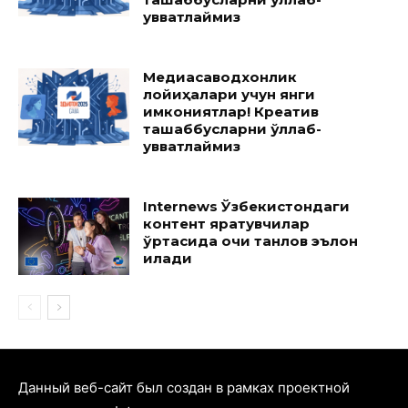
қувватлаймиз
Медиасаводхонлик
лойиҳалари учун янги
имкониятлар! Креатив
ташаббусларни қўллаб-
қувватлаймиз
Internews Ўзбекистондаги
контент яратувчилар
ўртасида очиқ танлов эълон
қилади
Данный веб-сайт был создан в рамках проектной