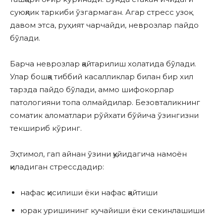
суюқлик таркиби ўзгармаган. Агар стресс узоқ
давом этса, руҳият чарчайди, неврозлар пайдо
бўлади.
Барча неврозлар қайтарилиш холатида бўлади.
Улар бошқа тиббий касалликлар билан бир хил
тарзда пайдо бўлади, аммо шифокорлар
патологияни топа олмайдилар. Безовталикнинг
соматик аломатлари рўйхати бўйича ўзингизни
текшириб кўринг.
Эҳтимол, гап айнан ўзини қуйидагича намоён
қиладиган стрессдадир:
нафас қисилиши ёки нафас қайтиши
юрак уришининг кучайиши ёки секинлашиши