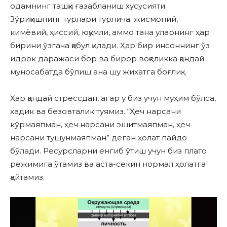
одамнинг ташқи ғазабланиш хусусияти.
Зўриқишнинг турлари турлича: жисмоний,
кимёвий, ҳиссий, юқумли, аммо тана уларнинг ҳар
бирини ўзгача қабул қилади. Ҳар бир инсоннинг ўз
идрок даражаси бор ва бирор воқеликка қандай
муносабатда бўлиш ана шу жихатга боғлиқ.
Ҳар қандай стрессдан, агар у биз учун муҳим бўлса,
хадик ва безовталик туямиз. “Ҳеч нарсани
кўрмаяпман, ҳеч нарсани эшитмаяпман, ҳеч
нарсани тушунмаяпман” деган ҳолат пайдо
бўлади. Ресурсларни енгиб ўтиш учун биз плато
режимига ўтамиз ва аста-секин нормал ҳолатга
қайтамиз.