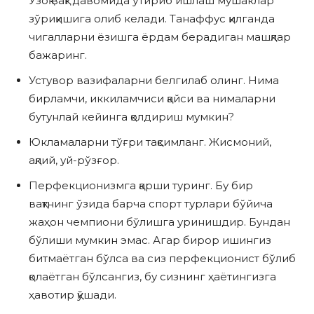
Узоқ вақт давомида ўтириб ишлаш мушаклар
зўриқишига олиб келади. Танаффус қилганда
чигалларни ёзишга ёрдам берадиган машқлар
бажаринг.
Устувор вазифаларни белгилаб олинг. Нима
бирламчи, иккиламчиси қайси ва нималарни
бутунлай кейинга қолдириш мумкин?
Юкламаларни тўғри тақсимланг. Жисмоний,
ақлий, уй-рўзғор.
Перфекционизмга қарши туринг. Бу бир
вақтнинг ўзида барча спорт турлари бўйича
жаҳон чемпиони бўлишга уринишдир. Бундан
бўлиши мумкин эмас. Агар бирор ишингиз
битмаётган бўлса ва сиз перфекционист бўлиб
қолаётган бўлсангиз, бу сизнинг ҳаётингизга
ҳавотир қўшади.