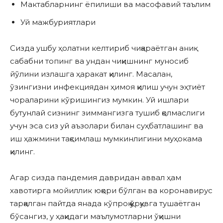
Мактабларнинг ёпилиши ва масофавий таълим
Уй мажбуриятлари
Сизда ушбу ҳолатни келтириб чиқараётган аниқ
сабабни топинг ва ундан чиқишнинг муносиб
йўлини излашга ҳаракат қилинг. Масалан,
ўзингизни инфекциядан ҳимоя қилиш учун эҳтиёт
чораларини кўришингиз мумкин. Уй ишлари
бутунлай сизнинг зиммангизга тушиб қолмаслиги
учун эса сиз уй аъзолари билан суҳбатлашинг ва
иш ҳажмини тақсимлаш мумкинлигини муҳокама
қилинг.
Агар сизда пандемия давридан аввал ҳам
хавотирга мойиллик юқори бўлган ва коронавирус
тарқалган пайтда янада кўпроқ қўрқувга тушаётган
бўсангиз, у ҳақидаги маълумотларни ўқишни