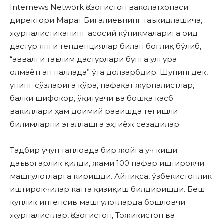
Internews Network Қозоғистон ваколатхонаси
директори Марат Бигалиевнинг таъкидлашича,
журналистиканинг асосий кўникмаларига оид
дастур янги тенденциялар билан боғлиқ бўлиб,
“аввалги таълим дастурлари бунга улгура
олмаётган паллада” ўта долзарбдир. Шунингдек,
унинг сўзларига кўра, нафақат журналистлар,
балки шифокор, ўқитувчи ва бошқа касб
вакиллари ҳам доимий равишда тегишли
билимларни эгаллашга эҳтиёж сезадилар.
Тадбир учун танловда бир жойга уч киши
даъвогарлик қилди, жами 100 нафар иштирокчи
машғулотларга киришди. Айниқса, ўзбекистонлик
иштирокчилар катта қизиқиш билдиришди. Беш
кунлик интенсив машғулотларда бошловчи
журналистлар, Қозоғистон, Тожикистон ва