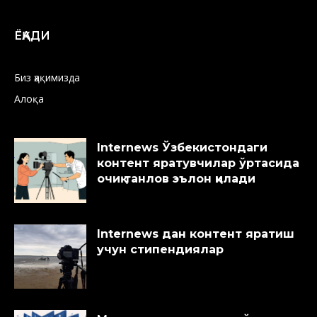
ЁҚАДИ
Биз ҳақимизда
Алоқа
Internews Ўзбекистондаги
контент яратувчилар ўртасида
очиқ танлов эълон қилади
Internews дан контент яратиш
учун стипендиялар