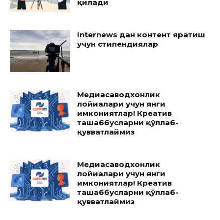
қилади
Internews дан контент яратиш
учун стипендиялар
Медиасаводхонлик
лойиҳалари учун янги
имкониятлар! Креатив
ташаббусларни қўллаб-
қувватлаймиз
Медиасаводхонлик
лойиҳалари учун янги
имкониятлар! Креатив
ташаббусларни қўллаб-
қувватлаймиз