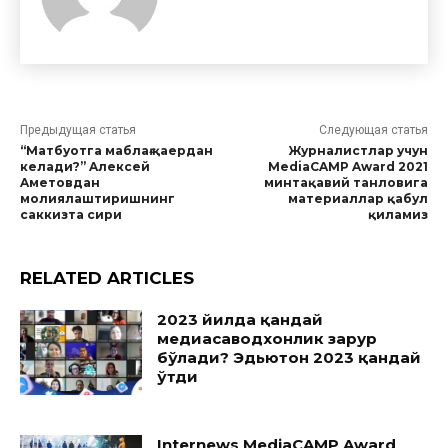
Предыдущая статья
Следующая статья
“Матбуотга маблағ қаердан
Журналистлар учун
келади?” Aлексей
MediaCAMP Award 2021
Aметовдан
минтақавий танловига
молиялаштиришнинг
материаллар қабул
саккизта сири
қиламиз
RELATED ARTICLES
2023 йилда қандай
медиасаводхонлик зарур
бўлади? Эдьютон 2023 қандай
ўтди
Internews MediaCAMP Award