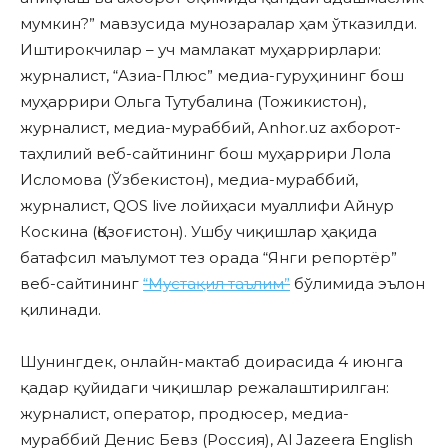
мумкин?” мавзусида мунозаралар ҳам ўтказилди.
Иштирокчилар – уч мамлакат муҳаррирлари:
журналист, “Aзиа-Плюс” медиа-гуруҳининг бош
муҳаррири Ольга Тутубалина (Тожикистон),
журналист, медиа-мураббий, Anhor.uz ахборот-
таҳлилий веб-сайтининг бош муҳаррири Лола
Исломова (Ўзбекистон), медиа-мураббий,
журналист, QOS live лойиҳаси муаллифи Aйнур
Коскина (Қозоғистон). Ушбу чиқишлар ҳақида
батафсил маълумот тез орада “Янги репортёр”
веб-сайтининг
“Мустақил таълим”
бўлимида эълон
қилинади.
Шунингдек, онлайн-мактаб доирасида 4 июнга
қадар қуйидаги чиқишлар режалаштирилган:
журналист, оператор, продюсер, медиа-
мураббий Денис Бевз (Россия), Al Jazeera English