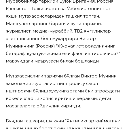
Мураббийлар таркиби Буюк Британия, Россия,
Қозоғистон, Тожикистон ва Ўзбекистоннинг энг
яхши мутахассисларидан ташкил топган.
Машғулотларнинг биринчи куни тарихчи,
журналист, медиа-мураббий, ТВ2 янгиликлар
агентлигининг бош муҳаррири Виктор
Мучникнинг (Россия) “Журналист: воқеликнинг
бетараф кузатувчисими ёки фаол иштирокчиси?”
мавзуидаги маърузаси билан бошланди.
Мутахассислиги тарихчи бўлган Виктор Мучник
замонавий журналистнинг роли, у фаол
иштирокчи бўлиш ҳуқуқига эгами ёки атрофдаги
воқеликларни холис ёритиши керакми, деган
масалаларга ойдинлик киритди.
Бундан ташқари, шу куни “Янгиликлар қийматини
аниқлаш ва ахборот оқимида қандай адашмаслик