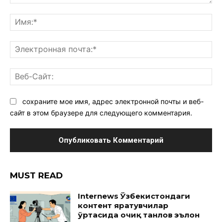
Комментарий:
Им
Эл
поч
Ве
Са
сохраните мое имя, адрес электронной почты и веб-
сайт в этом браузере для следующего комментария.
MUST READ
Internews Ўзбекистондаги
контент яратувчилар
ўртасида очиқ танлов эълон