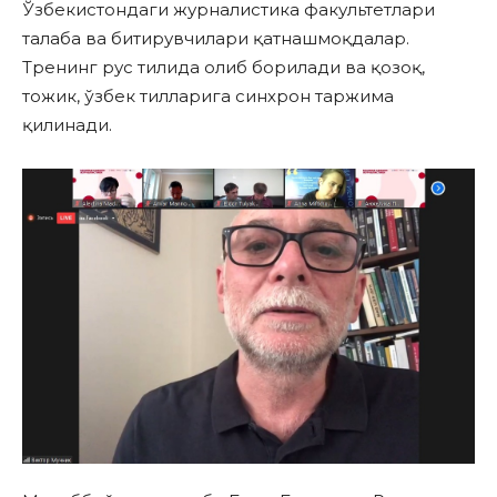
Ўзбекистондаги журналистика факультетлари
талаба ва битирувчилари қатнашмоқдалар.
Тренинг рус тилида олиб борилади ва қозоқ,
тожик, ўзбек тилларига синхрон таржима
қилинади.