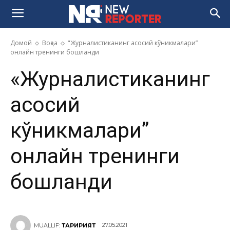
Домой
Воқеа
"Журналистиканинг асосий кўникмалари”
онлайн тренинги бошланди
«Журналистиканинг
асосий
кўникмалари”
онлайн тренинги
бошланди
27.05.2021
MUALLIF:
ТАҲРИРИЯТ