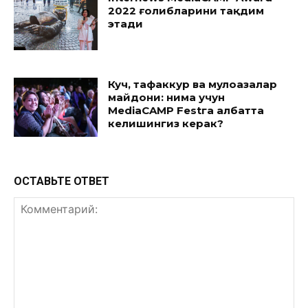
2022 ғолибларини тақдим
этади
Куч, тафаккур ва мулоҳазалар
майдони: нима учун
MediaCAMP Festга албатта
келишингиз керак?
ОСТАВЬТЕ ОТВЕТ