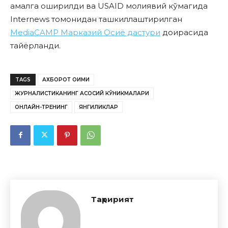
амалга оширилди ва USAID молиявий кўмагида
Internews томонидан ташкиллаштирилган
MediaCAMP
Марказий Осиё дастури
доирасида
тайёрланди.
TAGS
АХБОРОТ ОҚИМИ
ЖУРНАЛИСТИКАНИНГ АСОСИЙ КЎНИКМАЛАРИ
ОНЛАЙН-ТРЕНИНГ
ЯНГИЛИКЛАР
Таҳририят