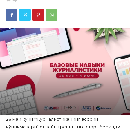
26 май куни “Журналистиканинг асосий
кўникмалари” онлайн тренингига старт берилди.