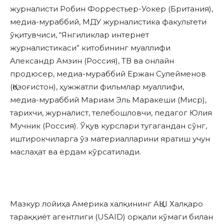
журналисти Робин Форрестьер-Уокер (Британия),
медиа-мураббий, МДУ журналистика факультети
ўқитувчиси, “Янгиликлар интернет
журналистикаси” китобининг муаллифи
Aлександр Aмзин (Россия), ТВ ва онлайн
продюсер, медиа-мураббий Ержан Сулейменов
(Қозоғистон), ҳужжатли фильмлар муаллифи,
медиа-мураббий Мариам Эль Маракеши (Миср),
тарихчи, журналист, телебошловчи, педагог Юлия
Мучник (Россия). Ўқув курслари тугагандан сўнг,
иштирокчиларга ўз материалларини яратиш учун
маслаҳат ва ёрдам кўрсатилади.
Мазкур лойиҳа Америка халқининг AҚШ Халқаро
тараққиёт агентлиги (USAID) орқали кўмаги билан