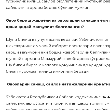
тўсқинлик қилиш, сайлов бюллетенини мустақил ра
сайловчига ёрдам бериш бўлиши мумкин.
Овоз бериш жараёни ва овозларни санашни ёрита
қарши қандай масъулият белгиланган?
Шуни билиш ва унутмаслик керакки, Ўзбекистоннин
шахсларнинг оммавий ахборот воситалари вакилла
қарши маъмурий ёки бошқа жавобгарлик белгиланма
шундай нормани Маъмурий жавобгарлик тўғрисидаги
Шу билан бирга, амалдаги қонунчилик ҳар қандай қ
билан мурожаат қилиш имконини беради.
Овозларни санаш, сайлов натижаларини ўрнатиш
Ўзбекистон Республикаси Сайлов кодексининг
94-
сайловчилар рўйхатига киритилган шахсларнинг ум
сайловчилар сонини ва сайлов қутиларидаги сайло