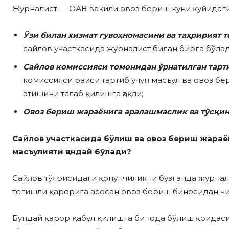
Журналист — ОАВ вакили овоз бериш куни қуйида
Ўзи билан хизмат гувоҳномасини ва таҳририят
сайлов участкасида журналист билан бирга бўлад
Сайлов комиссияси томонидан ўрнатилган тарт
комиссияси раиси тартиб учун масъул ва овоз бе
этишини талаб қилишга ҳақли;
Овоз бериш жараёнига аралашмаслик ва тўсқи
Сайлов участкасида бўлиш ва овоз бериш жараё
масъулияти қандай бўлади?
Сайлов тўғрисидаги қонунчиликни бузганда журна
тегишли қарорига асосан овоз бериш биносидан ч
Бундай қарор қабул қилишга бинода бўлиш қоидас