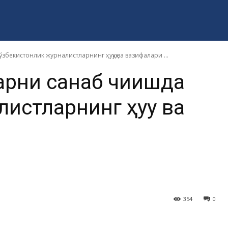
бекистонлик журналистларнинг ҳуқуқ ва вазифалари ...
арни санаб чиқишда
стларнинг ҳуқуқ ва
354
0