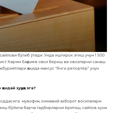
айлови бўлиб ўтади. Унда иштирок этиш учун 1 500
ист Карим Баҳриев овоз бериш ва овозларни санаш
буриятлари ҳақида махсус “Янги репортёр” учун
дай ҳуқуққа эга?
моддасига мувофиқ оммавий ахборот воситалари
зиш бўйича барча тадбирларни ёритиш, сайлов куни