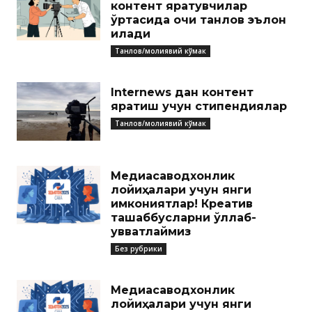
контент яратувчилар
ўртасида очиқ танлов эълон
қилади
Танлов/молиявий кўмак
Internews дан контент
яратиш учун стипендиялар
Танлов/молиявий кўмак
Медиасаводхонлик
лойиҳалари учун янги
имкониятлар! Креатив
ташаббусларни қўллаб-
қувватлаймиз
Без рубрики
Медиасаводхонлик
лойиҳалари учун янги