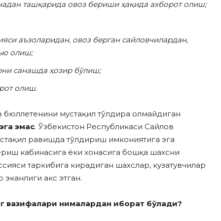
надан ташқарида овоз бериши ҳақида ахборот олиш;
яси аъзоларидан, овоз берган сайловчилардан,
ью олиш;
рни санашда ҳозир бўлиш;
рот олиш.
в бюллетенини мустақил тўлдира олмайдиган
а эга эмас
. Ўзбекистон Республикаси Сайлов
стақил равишда тўлдириш имкониятига эга
бериш кабинасига ёки хонасига бошқа шахсни
иссияси таркибига кирадиган шахслар, кузатувчилар
 эканлиги акс этган.
г вазифалари нималардан иборат бўлади?