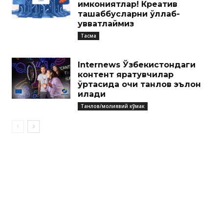
имкониятлар! Креатив
ташаббусларни қўллаб-
қувватлаймиз
Тасма
Internews Ўзбекистондаги
контент яратувчилар
ўртасида очиқ танлов эълон
қилади
Танлов/молиявий кўмак