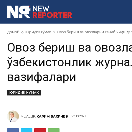
MORE
Домой
Юридик кўмак
Овоз бериш ва овозларни санаб чиқишда ўз
Овоз бериш ва овозл
ўзбекистонлик журнали
вазифалари
ЮРИДИК КЎМАК
22.10.2021
MUALLIF:
КАРИМ БАХРИЕВ