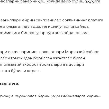
возларни санаб чиқиш чоғида ҳозир бўлиш ҳуқуқига
вакиллари айрим сайловчилар соғлиғининг ҳолатига
ла олмаган ҳолларда, тегишли участка сайлов
лтимосига биноан улар турган жойда ташкил
лари вакилларининг ваколатлари Марказий сайлов
иялари томонидан берилган ҳужжатлар билан
нг оммавий ахборот воситалари вакиллари
 эга бўлиши керак.
қларга эга
:
арини, яширин овоз бериш учун кабиналарга кириш-