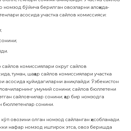
бир номзод бўйича берилган овозларни алоҳида-
етенлари асосида участка сайлов комиссияси:
;
сонини;
йди.
р сайлов комиссиялари округ сайлов
да, туман, шаҳар сайлов комиссиялари участка
ри асосида қуйидагиларни аниқлайди: Ўзбекистон
айловчиларнинг умумий сонини; сайлов бюллетени
тган сайловчилар сонини; ҳар бир номзодга
ан бюллетенлар сонини.
кўп овозини олган номзод сайланган ҳисобланади.
кки нафар номзод иштирок этса, овоз беришда