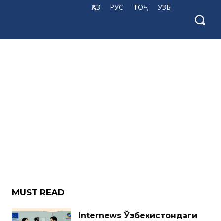
ҚАЗ
РУС
ТОҶ
УЗБ
MUST READ
Internews Ўзбекистондаги