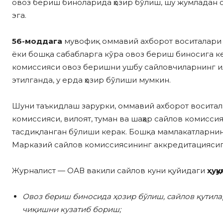
овоз бериш биноларида ҳозир бўлиш, шу жумладан о
эга.
56-моддага
мувофиқ оммавий ахборот воситалари 
ёки бошқа сабабларга кўра овоз бериш биносига ке
комиссияси овоз беришни ушбу сайловчиларнинг и
этилганда, у ерда ҳозир бўлиши мумкин.
Шуни таъкидлаш зарурки, оммавий ахборот восита
комиссияси, вилоят, туман ва шаҳар сайлов комисс
тасдиқланган бўлиши керак. Бошқа мамлакатларни
Марказий сайлов комиссиясининг аккредитациясига
Журналист — ОАВ вакили сайлов куни қуйидаги
ҳуқу
Овоз бериш биносида ҳозир бўлиш, сайлов қутил
чиқишни кузатиб бориш;