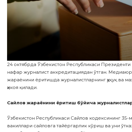
24 октябрда Ўзбекистон Республикаси Президенти с
нафар журналист аккредитациядан ўтган. Медиаюр
жараёнини ёритишда журналистларнинг ҳуқуқ ва маж
ҳикоя қилади.
Сайлов жараёнини ёритиш бўйича журналистлар қан
Ўзбекистон Республикаси Сайлов кодексининг 35-
вакиллари сайловга тайёргарлик кўриш ва уни ўтка