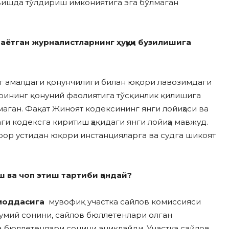
вишда тўлдириш имкониятига эга бўлмаган
ётган журналистларнинг ҳуқуқи бузилишига
г амалдаги қонунчилиги билан юқори лавозимдаги
рининг қонуний фаолиятига тўсқинлик қилишига
ган. Фақат Жиноят кодексининг янги лойиҳаси ва
 кодексга киритиш ҳақидаги янги лойиҳа мавжуд.
арор устидан юқори инстанцияларга ва судга шикоят
 ва чоп этиш тартиби қандай?
моддасига
мувофиқ участка сайлов комиссияси
умий сонини, сайлов бюллетенлари олган
в бюллетенлари сонини аниқлайди. Участка сайлов