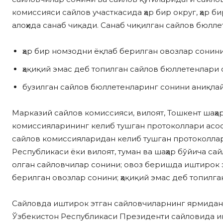
комиссияси сайлов участкасида ҳар бир округ, ҳар 
алоҳида санаб чиқади. Санаб чиқилган сайлов бюлл
ҳар бир номзодни ёқлаб берилган овозлар сонини
ҳақиқий эмас деб топилган сайлов бюллетенлари 
бузилган сайлов бюллетенларинг сонини аниқла
Марказий сайлов комиссияси, вилоят, Тошкент шаҳа
комиссияларининг келиб тушган протоколлари асоси
сайлов комиссияларидан келиб тушган протоколла
Республикаси ёки вилоят, туман ва шаҳар бўйича с
олган сайловчилар сонини; овоз беришда иштирок э
берилган овозлар сонини; ҳақиқий эмас деб топилг
Сайловда иштирок этган сайловчиларнинг ярмидан 
Ўзбекистон Республикаси Президенти сайловида и