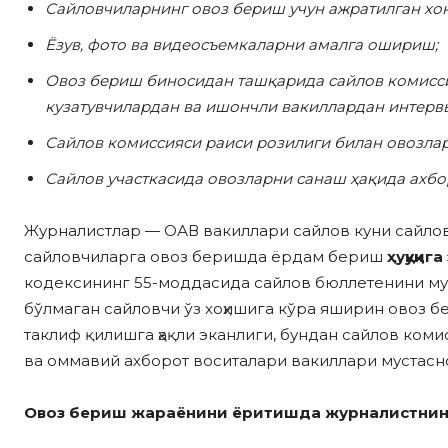
Сайловчиларнинг овоз бериш учун ажратилган хо
Ёзув, фото ва видеосъемкаларни амалга ошириш;
Овоз бериш биносидан ташқарида сайлов комисси
кузатувчилардан ва ишончли вакиллардан интерв
Сайлов комиссияси раиси розилиги билан овозла
Сайлов участкасида овозларни санаш ҳақида ахбо
Журналистлар — ОАВ вакиллари сайлов куни сайло
сайловчиларга овоз беришда ёрдам бериш
ҳуқуқиг
кодексининг 55-моддасида сайлов бюллетенини му
бўлмаган сайловчи ўз хоҳишига кўра яширин овоз 
таклиф қилишга ҳақли эканлиги, бундан сайлов ком
ва оммавий ахборот воситалари вакиллари мустасно
Овоз бериш жараёнини ёритишда журналистнин