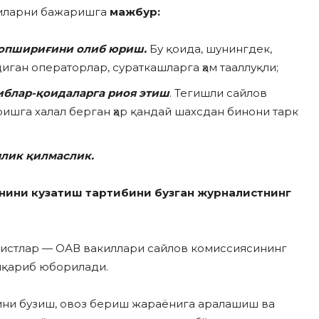
гиларни бажаришга
мажбур:
 топшириғини олиб юриш.
Бу қоида, шунингдек,
иган операторлар, сураткашларга ҳам тааллуқли;
иблар-қоидаларга риоя этиш
. Тегишли сайлов
ришга халал берган ҳар қандай шахсдан бинони тарк
нлик қилмаслик.
нини кузатиш тартибини бузган журналистнинг
листлар — ОАВ вакиллари сайлов комиссиясининг
иқариб юборилади.
ини бузиш, овоз бериш жараёнига аралашиш ва