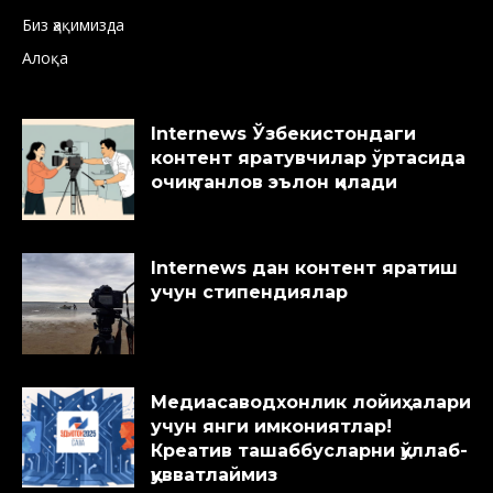
Биз ҳақимизда
Алоқа
Internews Ўзбекистондаги
контент яратувчилар ўртасида
очиқ танлов эълон қилади
Internews дан контент яратиш
учун стипендиялар
Медиасаводхонлик лойиҳалари
учун янги имкониятлар!
Креатив ташаббусларни қўллаб-
қувватлаймиз