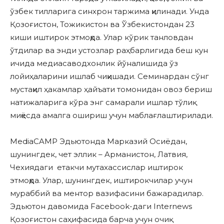
ўзбек тилларига синхрон таржима қилинади. Унда
Қозоғистон, Тожикистон ва Ўзбекистондан 23
киши иштирок этмоқда. Улар кўрик танловдан
ўтдилар ва энди устозлар раҳбарлигида беш кун
ичида медиасаводхонлик йўналишида ўз
лойиҳаларини ишлаб чиқишади. Семинардан сўнг
мустақил ҳакамлар ҳайъати томонидан овоз бериш
натижаларига кўра энг самарали ишлар тўлиқ
миқёсда амалга ошириш учун маблағлаштирилади.
MediaCAMP Эдьютонда Марказий Осиёдан,
шунингдек, чет эллик – Aрманистон, Латвия,
Чехиядаги етакчи мутахассислар иштирок
этмоқда. Улар, шунингдек, иштирокчилар учун
мураббий ва ментор вазифасини бажарадилар.
Эдьютон давомида Facebook-даги Internews
Қозоғистон саҳифасида барча учун очиқ