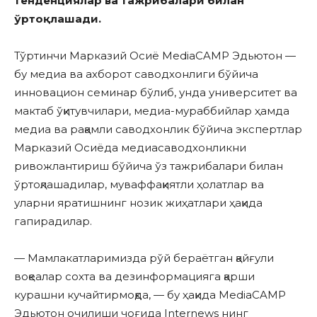
тенден
циялар ва тажрибалари билан
ўртоқлашади.
Тўртинчи Марказий Осиё MediaCAMP Эдьютон —
бу медиа ва ахборот саводхонлиги бўйича
инновацион семинар бўлиб, унда университет ва
мактаб ўқитувчилари, медиа-мураббийлар ҳамда
медиа ва рақамли саводхонлик бўйича экспертлар
Марказий Осиёда медиасаводхонликни
ривожлантириш бўйича ўз тажрибалари билан
ўртоқлашадилар, муваффақиятли ҳолатлар ва
уларни яратишнинг нозик жиҳатлари ҳақида
гапирадилар.
— Мамлакатларимизда рўй бераётган қайғули
воқеалар сохта ва дезинформацияга қарши
курашни кучайтирмоқда, — бу ҳақида MediaCAMP
Эдьютон очилиши чоғида Internews нинг