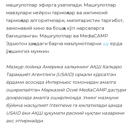
машғулотлар эфирга узатилади. Машғулотлар
мавзулари нейрон тармоқлар ва ижтимоий
тармоқлар алгоритмлари, милитаристик тарғибот,
замонавий кино ва бошқа кўп нарсаларга
бағишланган. Машғулотлар ва MediaCAMP
Эдьютон ҳақидаги барча маълумотларни
шу
ерда
ўқишингиз мумкин.
Мазкур лойиҳа Америка халқининг АҚШ Халқаро
Тараққиёт Агентлиги (USAID) орқали кўрсатган
ёрдами асосида Интерньюс томонидан амалга
оширилаётган Марказий Осиё MediaCAMP дастури
доирасида амалга оширлмоқда. Унинг мазмуни
бўйича масъулият Internews га юклатилади ҳамда
USAID ёки АҚШ ҳукумати расмий нуқтаи назарини
акс эттирмайди.