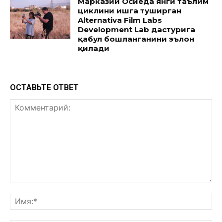
Марказий Осиёда янги таълим
циклини ишга туширган
Alternativa Film Labs
Development Lab дастурига
қабул бошланганини эълон
қилади
ОСТАВЬТЕ ОТВЕТ
Комментарий:
Им