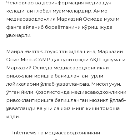
Чекловлар ва дезинформация медиа дуч
келадиган глобал муаммолардир. Aммо
медиасаводхонлик Марказий Осиёда муҳим
фанга айланиб бораётганини кўриш жуда
қувонарли.
Майра Эмата-Стоукс таъкидлашича, Марказий
Осиё MediaCAMP дастури орқали AҚШ ҳукумати
Марказий Осиёда медиасаводхонликни
ривожлантиришга бағишланган турли
лойиҳаларни қўллаб-қувватламоқда. Мисол учун,
ўтган йили Қозоғистонда медиасаводхонликни
ривожлантиришга бағишланган мюзикл қўллаб-
қувватланди ва уни саккиз минг киши томоша
қилди.
— Internews-га медиасаводхонликни