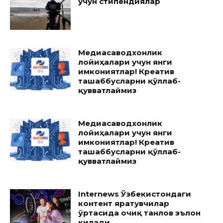
учун стипендиялар
Медиасаводхонлик
лойиҳалари учун янги
имкониятлар! Креатив
ташаббусларни қўллаб-
қувватлаймиз
Медиасаводхонлик
лойиҳалари учун янги
имкониятлар! Креатив
ташаббусларни қўллаб-
қувватлаймиз
Internews Ўзбекистондаги
контент яратувчилар
ўртасида очиқ танлов эълон
қилади