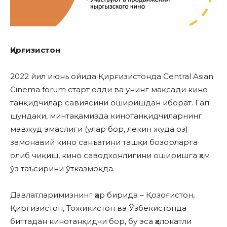
Қирғизистон
2022 йил июнь ойида Қирғизистонда Central Asian
Cinema forum старт олди ва унинг мақсади кино
танқидчилар савиясини оширишдан иборат. Гап
шундаки, минтақамизда кинотанқидчиларнинг
мавжуд эмаслиги (улар бор, лекин жуда оз)
замонавий кино санъатини ташқи бозорларга
олиб чиқиш, кино саводхонлигини оширишга ҳам
ўз таъсирини ўтказмоқда.
Давлатларимизнинг ҳар бирида – Қозоғистон,
Қирғизистон, Тожикистон ва Ўзбекистонда
биттадан кинотанқидчи бор, бу эса ҳалокатли