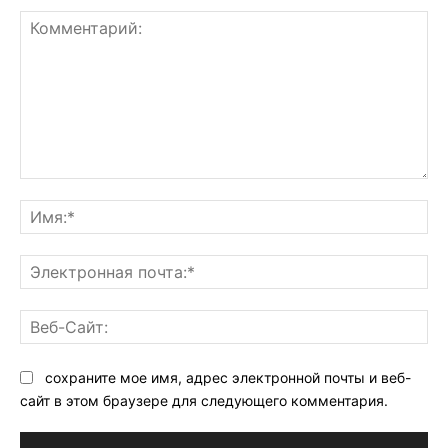
Комментарий:
Им
Эл
поч
Ве
Са
сохраните мое имя, адрес электронной почты и веб-
сайт в этом браузере для следующего комментария.