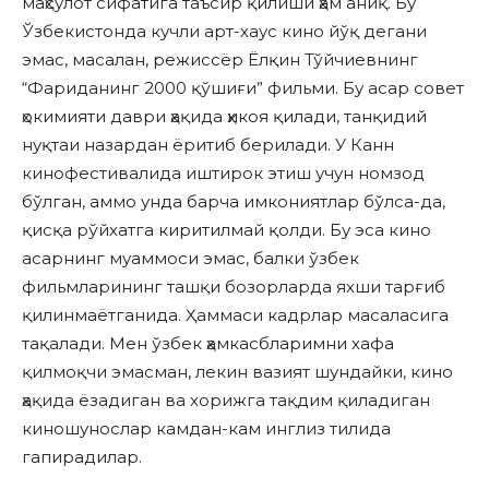
маҳсулот сифатига таъсир қилиши ҳам аниқ. Бу
Ўзбекистонда кучли арт-хаус кино йўқ дегани
эмас, масалан, режиссёр Ёлқин Тўйчиевнинг
“Фариданинг 2000 қўшиғи” фильми. Бу асар совет
ҳокимияти даври ҳақида ҳикоя қилади, танқидий
нуқтаи назардан ёритиб берилади. У Канн
кинофестивалида иштирок этиш учун номзод
бўлган, аммо унда барча имкониятлар бўлса-да,
қисқа рўйхатга киритилмай қолди. Бу эса кино
асарнинг муаммоси эмас, балки ўзбек
фильмларининг ташқи бозорларда яхши тарғиб
қилинмаётганида. Ҳаммаси кадрлар масаласига
тақалади. Мен ўзбек ҳамкасбларимни хафа
қилмоқчи эмасман, лекин вазият шундайки, кино
ҳақида ёзадиган ва хорижга тақдим қиладиган
киношунослар камдан-кам инглиз тилида
гапирадилар.