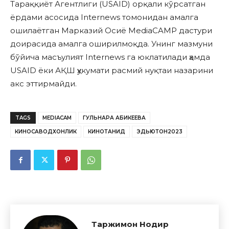
Тараққиёт Агентлиги (USAID) орқали кўрсатган
ёрдами асосида Internews томонидан амалга
ошилаётган Марказий Осиё MediaCAMP дастури
доирасида амалга оширилмоқда. Унинг мазмуни
бўйича масъулият Internews га юклатилади ҳамда
USAID ёки АҚШ ҳукумати расмий нуқтаи назарини
акс эттирмайди.
TAGS
MEDIACAM
ГУЛЬНАРА АБИКЕЕВА
КИНОСАВОДХОНЛИК
КИНОТАНҚИД
ЭДЬЮТОН2023
Таржимон Нодир