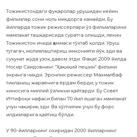
Тожикистондаги фуқаролар урушидан кейин
фильмлар сони ноль миқдорга камайди. Бу
йилларда тожик режиссёрлари ўз фильмларини
мамлакат ташқарисида суратга олишди, лекин
Тожикистон ичида ҳаммаси тўхтаб қолди. Уруш
тугагач, молиялаштириш имконияти йўқ эди ва
сукунат жуда узоқ давом этди. Фақат 2009 йилда
Носир Саидовнинг “Ҳақиқий пешин” фильми
экранга чиқди. Эронлик режиссёр Махмалбаф
тикланиш жараёнига ёрдам берди, у тожик
киносига миллий ўзликни қайтарди. Бу Совет
Иттифоқи нафаси билан 70 йил яшаган мамлакат
учун чақириқ эди. Ва кўпчилик учун бу форс
илдизларига қайтиш бўлди.
У 90-йилларнинг охиридан 2000 йилларнинг