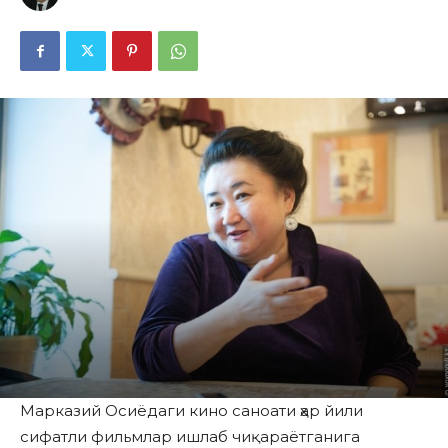
Марказий Осиёдаги кино саноати ҳар йили
сифатли фильмлар ишлаб чиқараётганига