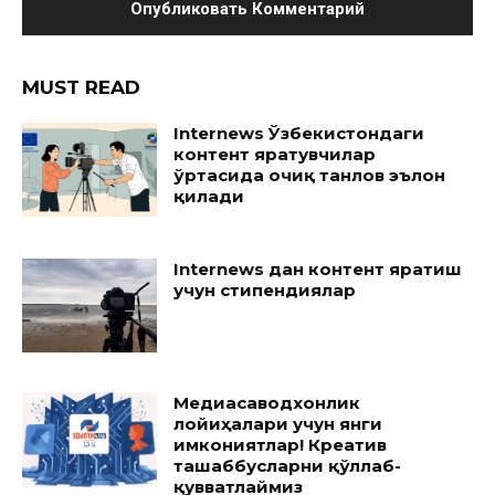
MUST READ
Internews Ўзбекистондаги
контент яратувчилар
ўртасида очиқ танлов эълон
қилади
Internews дан контент яратиш
учун стипендиялар
Медиасаводхонлик
лойиҳалари учун янги
имкониятлар! Креатив
ташаббусларни қўллаб-
қувватлаймиз