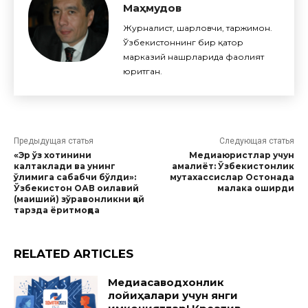
Маҳмудов
Журналист, шарҳловчи, таржимон.
Ўзбекистоннинг бир қатор
марказий нашрларида фаолият
юритган.
Предыдущая статья
Следующая статья
«Эр ўз хотинини
Медиаюристлар учун
калтаклади ва унинг
амалиёт: Ўзбекистонлик
ўлимига сабабчи бўлди»:
мутахассислар Остонада
Ўзбекистон ОАВ оилавий
малака оширди
(маиший) зўравонликни қай
тарзда ёритмоқда
RELATED ARTICLES
Медиасаводхонлик
лойиҳалари учун янги