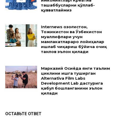
имкониятлар! Креатив
ташаббусларни қўллаб-
қувватлаймиз
Internews Қозоғистон,
Тожикистон ва Ўзбекистон
муаллифлари учун
мамлакатлараро лойиҳалар
ишлаб чиқариш бўйича очиқ
танлов эълон қилади
Марказий Осиёда янги таълим
циклини ишга туширган
Alternativa Film Labs
Development Lab дастурига
қабул бошланганини эълон
қилади
ОСТАВЬТЕ ОТВЕТ