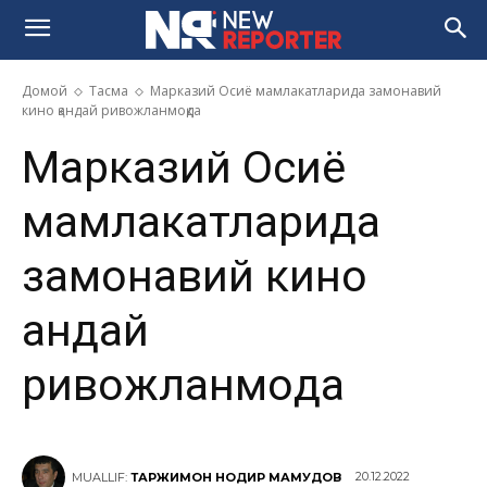
Домой
Тасма
Марказий Осиё мамлакатларида замонавий
кино қандай ривожланмоқда
Марказий Осиё
мамлакатларида
замонавий кино
қандай
ривожланмоқда
20.12.2022
MUALLIF:
ТАРЖИМОН НОДИР МАҲМУДОВ