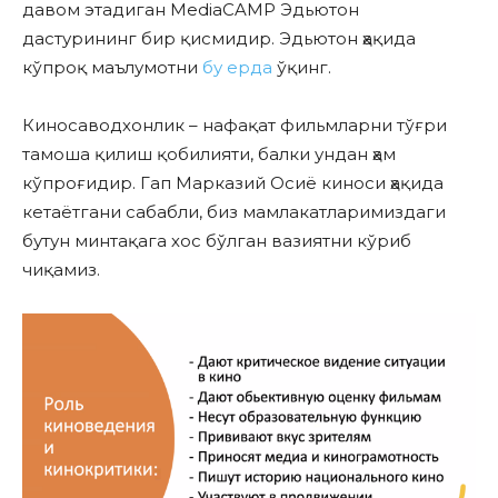
давом этадиган MediaCAMP Эдьютон
дастурининг бир қисмидир. Эдьютон ҳақида
кўпроқ маълумотни
бу ерда
ўқинг.
Киносаводхонлик – нафақат фильмларни тўғри
тамоша қилиш қобилияти, балки ундан ҳам
кўпроғидир. Гап Марказий Осиё киноси ҳақида
кетаётгани сабабли, биз мамлакатларимиздаги
бутун минтақага хос бўлган вазиятни кўриб
чиқамиз.