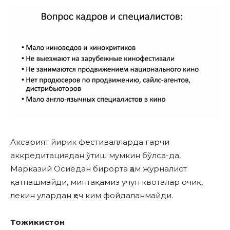
Аксарият йирик фестивалларда гарчи
аккредитациядан ўтиш мумкин бўлса-да,
Марказий Осиёдан бирорта ҳам журналист
қатнашмайди, минтақамиз учун квоталар очиқ,
лекин улардан ҳеч ким фойдаланмайди.
Тожикистон