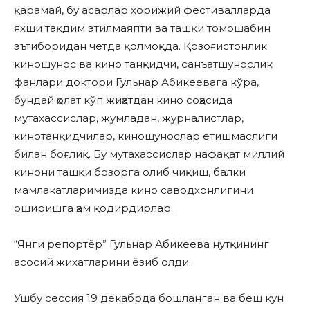
қарамай, бу асарлар хорижий фестивалларда
яхши тақдим этилмаяпти ва ташқи томошабин
эътиборидан четда қолмоқда. Қозоғистонлик
киношунос ва кино танқидчи, санъатшунослик
фанлари доктори Гульнар Абикеевага кўра,
бундай ҳолат кўп жиҳатдан кино соҳасида
мутахассислар, жумладан, журналистлар,
кинотанқидчилар, киношунослар етишмаслиги
билан боғлиқ. Бу мутахассислар нафақат миллий
кинони ташқи бозорга олиб чиқиш, балки
мамлакатларимизда кино саводхонлигини
оширишга ҳам қодирдирлар.
“Янги репортёр” Гульнар Абикеева нутқининг
асосий жихатларини ёзиб олди.
Ушбу сессия 19 декабрда бошланган ва беш кун