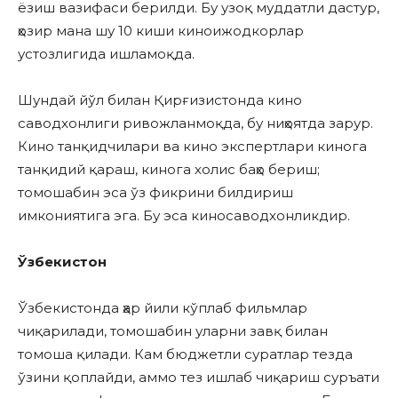
ёзиш вазифаси берилди. Бу узоқ муддатли дастур,
ҳозир мана шу 10 киши киноижодкорлар
устозлигида ишламоқда.
Шундай йўл билан Қирғизистонда кино
саводхонлиги ривожланмоқда, бу ниҳоятда зарур.
Кино танқидчилари ва кино экспертлари кинога
танқидий қараш, кинога холис баҳо бериш;
томошабин эса ўз фикрини билдириш
имкониятига эга. Бу эса киносаводхонликдир.
Ўзбекистон
Ўзбекистонда ҳар йили кўплаб фильмлар
чиқарилади, томошабин уларни завқ билан
томоша қилади. Кам бюджетли суратлар тезда
ўзини қоплайди, аммо тез ишлаб чиқариш суръати