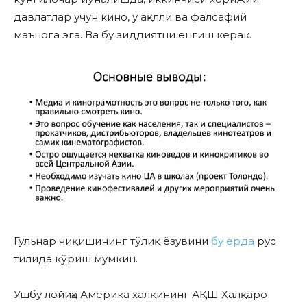
давлатлар учун кино, у ақлли ва фалсафий
маънога эга. Ва бу зиддиятни енгиш керак.
Гульнар чиқишининг тўлиқ ёзувини
бу ерда
рус
тилида кўриш мумкин.
Ушбу лойиҳа Америка халқининг АҚШ Халқаро