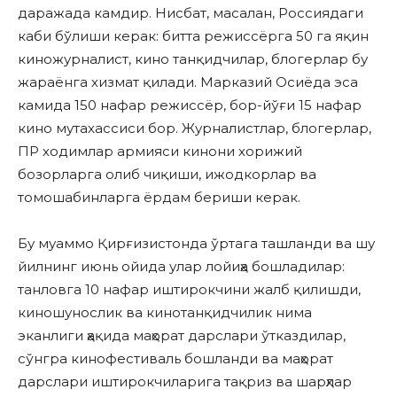
даражада камдир. Нисбат, масалан, Россиядаги
каби бўлиши керак: битта режиссёрга 50 га яқин
киножурналист, кино танқидчилар, блогерлар бу
жараёнга хизмат қилади. Марказий Осиёда эса
камида 150 нафар режиссёр, бор-йўғи 15 нафар
кино мутахассиси бор. Журналистлар, блогерлар,
ПР ходимлар армияси кинони хорижий
бозорларга олиб чиқиши, ижодкорлар ва
томошабинларга ёрдам бериши керак.
Бу муаммо Қирғизистонда ўртага ташланди ва шу
йилнинг июнь ойида улар лойиҳа бошладилар:
танловга 10 нафар иштирокчини жалб қилишди,
киношунослик ва кинотанқидчилик нима
эканлиги ҳақида маҳорат дарслари ўтказдилар,
сўнгра кинофестиваль бошланди ва маҳорат
дарслари иштирокчиларига тақриз ва шарҳлар