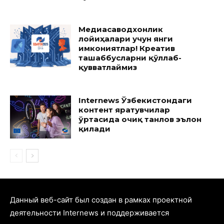
Медиасаводхонлик
лойиҳалари учун янги
имкониятлар! Креатив
ташаббусларни қўллаб-
қувватлаймиз
Internews Ўзбекистондаги
контент яратувчилар
ўртасида очиқ танлов эълон
қилади
Данный веб-сайт был создан в рамках проектной
деятельности Internews и поддерживается