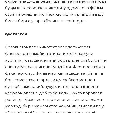
охиригача Душанбеда яшаган ва маълум маънода
бу ҳам киносаводхонлик эди, у одамларга фильм
суратга олишни, монтаж қилишни ўргатди ва шу
билан бирга уларга ўзлигини қайтарди.
Қозоғистон
Қозоғистондаги кинотеатрларда тижорат
фильмлари намойиш этилади, одамлар уни
кўргани, томоша қилгани боради, лекин бу кўнгил
очиш учун эканлигини тушунади. Фестивалларда
фақат арт-хаус фильмлар қатнашади ва кўпинча
бошқа мамлакатлардаги ҳамкасблар мендан
бундай замонавий, чуқур, истеъдодли кинони
қаердан оласиз, деб сўрашади. Бунга параллел
равишда Қозоғистонда кинонинг иккита олами
мавжуд: бири мамлакатга намойиш этилади ва у
кўнгилочар йўналишда, иккинчиси хорижий