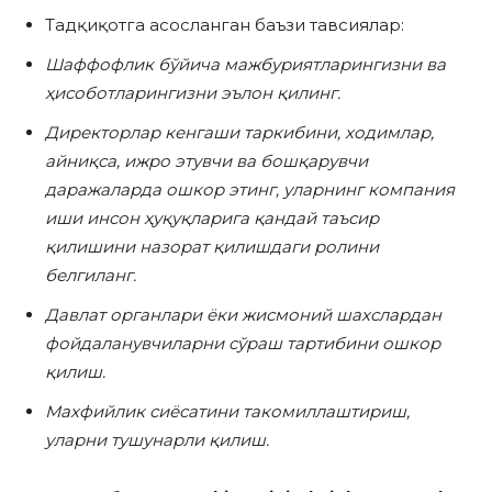
Тадқиқотга асосланган баъзи тавсиялар:
Шаффофлик бўйича мажбуриятларингизни ва
ҳисоботларингизни эълон қилинг.
Директорлар кенгаши таркибини, ходимлар,
айниқса, ижро этувчи ва бошқарувчи
даражаларда ошкор этинг, уларнинг компания
иши инсон ҳуқуқларига қандай таъсир
қилишини назорат қилишдаги ролини
белгиланг.
Давлат органлари ёки жисмоний шахслардан
фойдаланувчиларни сўраш тартибини ошкор
қилиш.
Махфийлик сиёсатини такомиллаштириш,
уларни тушунарли қилиш.