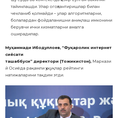
тайинлашди. Улар огоҳлантиришлар билан
чекланиб қолмайди – улар алгоритмларни,
болалардан фойдаланишни аниқлаш имконини
берувчи ички хизматларни амалга
оширадилар.
Муҳаммади Ибодуллоев
, “
Фуқаролик
и
нтернет
сиёсати
ташаббуси
”
директори
(Тожикистон)
,
Маркази
й Осиёда рақамли ҳуқуқлар рейтинги
натижаларини тақдим этди.