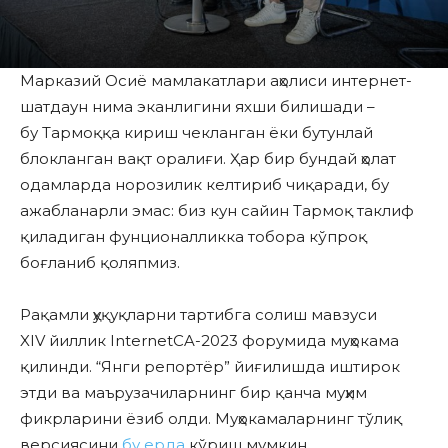
Марказий Осиё мамлакатлари аҳолиси интернет-
шатдаун нима эканлигини яхши билишади –
бу Тармоққа кириш чекланган ёки бутунлай
блокланган вақт оралиғи. Ҳар бир бундай ҳолат
одамларда норозилик келтириб чиқаради, бу
ажабланарли эмас: биз кун сайин Тармоқ таклиф
қиладиган фунционалликка тобора кўпроқ
боғланиб қоляпмиз.
Рақамли ҳуқуқларни тартибга солиш мавзуси
XIV йиллик InternetCA-2023 форумида муҳокама
қилинди. “Янги репортёр” йиғилишда иштирок
этди ва маърузачиларнинг бир қанча муҳим
фикрларини ёзиб олди. Муҳокамаларнинг тўлиқ
версиясини
бу ерда
кўриш мумкин.