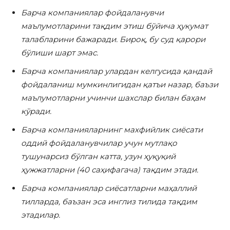
Барча компаниялар фойдаланувчи
маълумотларини тақдим этиш бўйича ҳукумат
талабларини бажаради. Бироқ, бу суд қарори
бўлиши шарт эмас.
Барча компаниялар улардан келгусида қандай
фойдаланиш мумкинлигидан қатъи назар, баъзи
маълумотларни учинчи шахслар билан баҳам
кўради.
Барча компанияларнинг махфийлик сиёсати
оддий фойдаланувчилар учун мутлақо
тушунарсиз бўлган катта, узун ҳуқуқий
ҳужжатларни (40 саҳифагача) тақдим этади.
Барча компаниялар сиёсатларни маҳаллий
тилларда, баъзан эса инглиз тилида тақдим
этадилар.