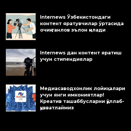
Internews Ўзбекистондаги
контент яратувчилар ўртасида
очиқ танлов эълон қилади
Internews дан контент яратиш
учун стипендиялар
Медиасаводхонлик лойиҳалари
учун янги имкониятлар!
Креатив ташаббусларни қўллаб-
қувватлаймиз