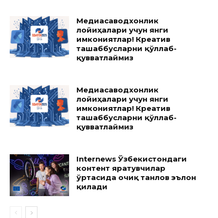
Медиасаводхонлик
лойиҳалари учун янги
имкониятлар! Креатив
ташаббусларни қўллаб-
қувватлаймиз
Медиасаводхонлик
лойиҳалари учун янги
имкониятлар! Креатив
ташаббусларни қўллаб-
қувватлаймиз
Internews Ўзбекистондаги
контент яратувчилар
ўртасида очиқ танлов эълон
қилади