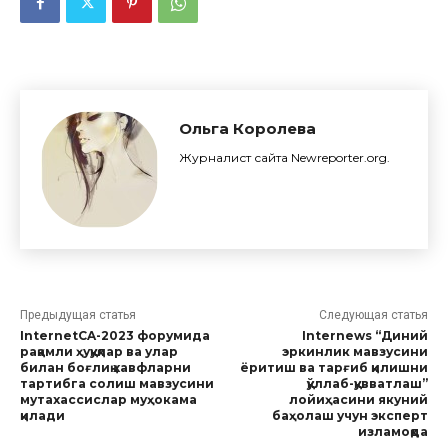
Ольга Королева
Журналист сайта Newreporter.org.
Предыдущая статья
Следующая статья
InternetCA-2023 форумида
Internews “Диний
рақамли ҳуқуқлар ва улар
эркинлик мавзусини
билан боғлиқ хавфларни
ёритиш ва тарғиб қилишни
тартибга солиш мавзусини
қўллаб-қувватлаш”
мутахассислар муҳокама
лойиҳасини якуний
қилади
баҳолаш учун эксперт
изламоқда