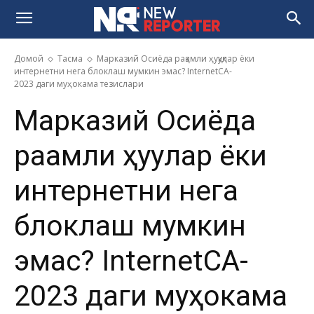
Домой
Тасма
Марказий Осиёда рақамли ҳуқуқлар ёки
интернетни нега блоклаш мумкин эмас? InternetCA-
2023 даги муҳокама тезислари
Марказий Осиёда
рақамли ҳуқуқлар ёки
интернетни нега
блоклаш мумкин
эмас? InternetCA-
2023 даги муҳокама