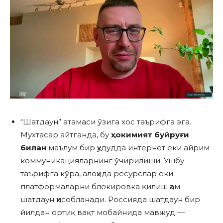
“Шатдаун” атамаси ўзига хос таърифга эга.
Мухтасар айтганда, бу
ҳокимият буйруғи
билан
маълум бир ҳудудда интернет ёки айрим
коммуникацияларнинг ўчирилиши. Ушбу
таърифга кўра, алоҳида ресурслар ёки
платформаларни блокировка қилиш ҳам
шатдаун ҳисобланади. Россияда шатдаун бир
йилдан ортиқ вақт мобайнида мавжуд —