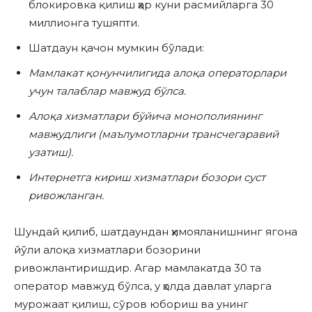
блокировка қилиш ҳар куни расмийларга 30
миллионга тушяпти.
Шатдаун қачон мумкин бўлади:
Мамлакат қонунчилигида алоқа операторлари
учун талаблар мавжуд бўлса.
Алоқа хизматлари бўйича монополиянинг
мавжудлиги (маълумотларни трансчегаравий
узатиш).
Интернетга кириш хизматлари бозори суст
ривожланган.
Шундай қилиб, шатдаундан ҳимояланишнинг ягона
йўли алоқа хизматлари бозорини
ривожлантиришдир. Агар мамлакатда 30 та
оператор мавжуд бўлса, у ҳолда давлат уларга
мурожаат қилиш, сўров юбориш ва унинг