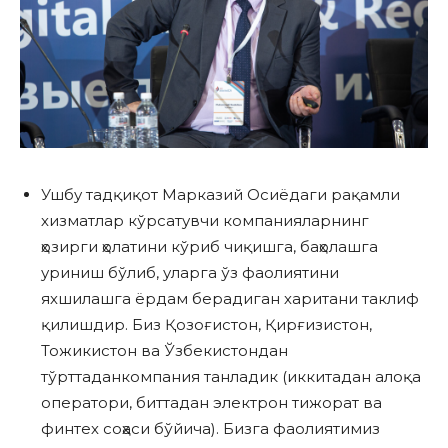
Ушбу тадқиқот Марказий Осиёдаги рақамли
хизматлар кўрсатувчи компанияларнинг
ҳозирги ҳолатини кўриб чиқишга, баҳолашга
уриниш бўлиб, уларга ўз фаолиятини
яхшилашга ёрдам берадиган харитани таклиф
қилишдир. Биз Қозоғистон, Қирғизистон,
Тожикистон ва Ўзбекистондан
тўрттаданкомпания танладик (иккитадан алоқа
оператори, биттадан электрон тижорат ва
финтех соҳаси бўйича). Бизга фаолиятимиз