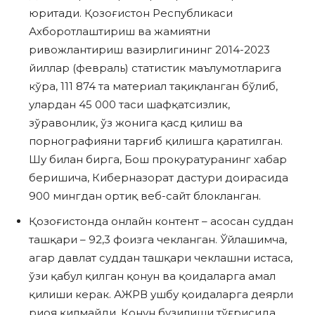
юритади. Қозоғистон Республикаси
Ахборотлаштириш ва жамиятни
ривожлантириш вазирлигининг 2014-2023
йиллар (февраль) статистик маълумотларига
кўра, 111 874 та материал тақиқланган бўлиб,
улардан 45 000 таси шафқатсизлик,
зўравонлик, ўз жонига қасд қилиш ва
порнографияни тарғиб қилишга қаратилган.
Шу билан бирга, Бош прокуратуранинг хабар
беришича, Киберназорат дастури доирасида
900 мингдан ортиқ веб-сайт блокланган.
Қозоғистонда онлайн контент – ​​асосан суддан
ташқари – 92,3 фоизга чекланган. Ўйлашимча,
агар давлат суддан ташқари чеклашни истаса,
ўзи қабул қилган қонун ва қоидаларга амал
қилиши керак. АЖРВ ушбу қоидаларга деярли
риоя қилмайди. Қонун бузилиши тўғрисида