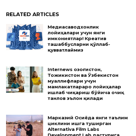
RELATED ARTICLES
Медиасаводхонлик
лойиҳалари учун янги
имкониятлар! Креатив
ташаббусларни қўллаб-
қувватлаймиз
Internews Қозоғистон,
Тожикистон ва Ўзбекистон
муаллифлари учун
мамлакатлараро лойиҳалар
ишлаб чиқариш бўйича очиқ
танлов эълон қилади
Марказий Осиёда янги таълим
циклини ишга туширган
Alternativa Film Labs
Development Lab дастурига