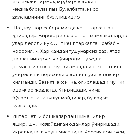
ижтимоий тармоқлар, барча эркин
медиа блокланган. Бу, албатта, инсон
ҳуқуқларининг бузилишидир.
Шатдаунлар сайёрамизда кенг тарқалган
ҳодисадир. Бироқ, ривожланган мамлакатларда
улар деярли йўқ. Энг кенг тарқалган сабаб –
норозилик. Ҳар қандай тушунарсиз вазиятда
давлат интернетни ўчиради. Бу жуда
демагогик холат, чунки амалда интернетнинг
ўчирилиши норозиликларнинг ўзига таъсир
қилмайди. Вазият, аксинча, оғирлашади, чунки
одамлар жаҳолатда ўтиришади, нима
бўлаётганини тушунмайдилар, бу ваҳима
қўзғатади.
Интернетни бошқалардан ниманидир
яширишни хоҳлайдиган одамлар ўчиришади.
Украинадаги уруш мисолида: Россия армияси,