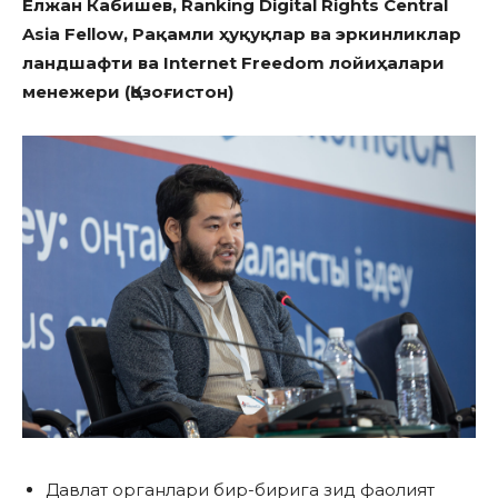
Елжан Кабишев,
Ranking Digital Rights Central
Asia Fellow
,
Рақамли ҳуқуқлар ва эркинликлар
ландшафти ва
Internet Freedom
лойиҳа
лари
менежери (Қозоғистон)
Давлат органлари бир-бирига зид фаолият