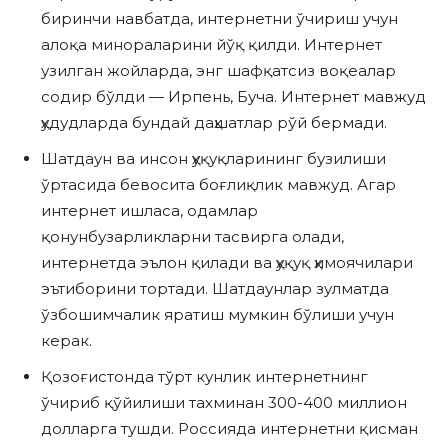
биринчи навбатда, интернетни ўчириш учун
алоқа минораларини йўқ қилди. Интернет
узилган жойларда, энг шафқатсиз воқеалар
содир бўлди — Ирпень, Буча. Интернет мавжуд
ҳудудларда бундай даҳшатлар рўй бермади.
Шатдаун ва инсон ҳуқуқларининг бузилиши
ўртасида бевосита боғлиқлик мавжуд. Агар
интернет ишласа, одамлар
қонунбузарликларни тасвирга олади,
интернетда эълон қилади ва ҳуқуқ ҳимоячилари
эътиборини тортади. Шатдаунлар зулматда
ўзбошимчалик яратиш мумкин бўлиши учун
керак.
Қозоғистонда тўрт кунлик интернетнинг
ўчириб қўйилиши тахминан 300-400 миллион
долларга тушди. Россияда интернетни қисман