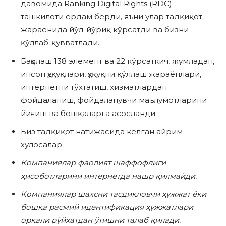
давомида Ranking Digital Rights (RDC)
ташкилоти ёрдам берди, яъни улар тадқиқот
жараёнида йўл-йўриқ кўрсатди ва бизни
қўллаб-қувватлади.
Баҳолаш 138 элемент ва 22 кўрсаткич, жумладан,
инсон ҳуқуқлари, ҳуқуқни қўллаш жараёнлари,
интернетни тўхтатиш, хизматлардан
фойдаланиш, фойдаланувчи маълумотларини
йиғиш ва бошқаларга асосланди.
Биз тадқиқот натижасида келган айрим
хулосалар:
Компаниялар фаолият шаффофлиги
ҳисоботларини интернетда нашр қилмайди.
Компаниялар шахсни тасдиқловчи ҳужжат ёки
бошқа расмий идентификация ҳужжатлари
орқали рўйхатдан ўтишни талаб қилади.