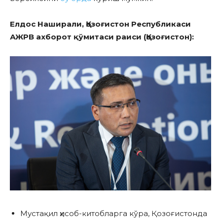
Елдос Наширали, Қозоғистон Республикаси
АЖРВ
ахборот қўмитаси раиси (Қозоғистон):
Мустақил ҳисоб-китобларга кўра, Қозоғистонда