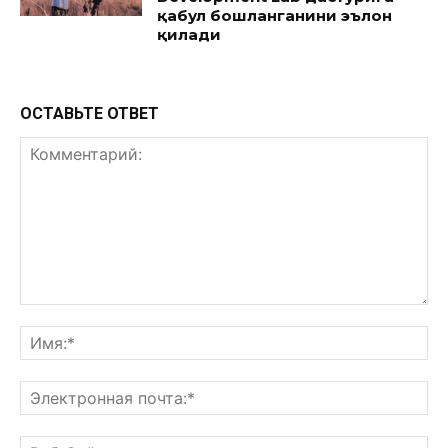
қабул бошланганини эълон
қилади
ОСТАВЬТЕ ОТВЕТ
Комментарий:
Им
Эл
поч
Ве