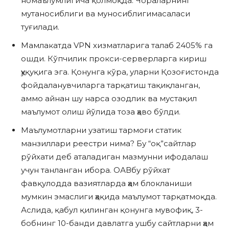
номаълумлигича қолмоқда. Чораларнинг
мутаносиблиги ва муносиблигимасаласи
туғилади.
Мамлакатда VPN хизматларига талаб 2405% га
ошди. Кўпчилик прокси-серверларга кириш
ҳуқуқига эга. Қонунга кўра, уларни Қозоғистонда
фойдаланувчиларга тарқатиш тақиқланган,
аммо айнан шу нарса озодлик ва мустақил
маълумот олиш йўлида тоза ҳаво бўлди.
Маълумотларни узатиш тармоғи статик
манзиллари реестри нима? Бу “оқ”сайтлар
рўйхати деб аталадиган мазмунни ифодалаш
учун танланган ибора. ОАВбу рўйхат
фавқулодда вазиятларда ҳам блокланиши
мумкин эмаслиги ҳақида маълумот тарқатмоқда.
Аслида, қабул қилинган қонунга мувофиқ, 3-
бобнинг 10-банди давлатга ушбу сайтларни ҳам