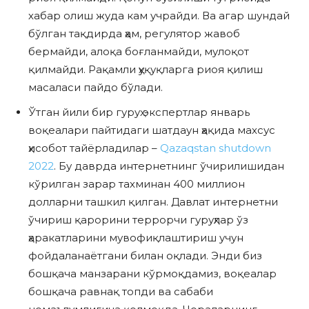
хабар олиш жуда кам учрайди. Ва агар шундай
бўлган тақдирда ҳам, регулятор жавоб
бермайди, алоқа боғланмайди, мулоқот
қилмайди. Рақамли ҳуқуқларга риоя қилиш
масаласи пайдо бўлади.
Ўтган йили бир гуруҳ экспертлар январь
воқеалари пайтидаги шатдаун ҳақида махсус
ҳисобот тайёрладилар –
Qazaqstan shutdown
2022
. Бу даврда интернетнинг ўчирилишидан
кўрилган зарар тахминан 400 миллион
долларни ташкил қилган. Давлат интернетни
ўчириш қарорини террорчи гуруҳлар ўз
ҳаракатларини мувофиқлаштириш учун
фойдаланаётгани билан оқлади. Энди биз
бошқача манзарани кўрмоқдамиз, воқеалар
бошқача равнақ топди ва сабаби