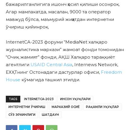
бажарилганлигига ишонч ҳосил қилиши осонроқ.
Агар мамлакатда, масалан, 9000 та оператор
мавжуд бўлса, маъмурий жиҳатдан интернетни
ўчириш қийинроқ.
InternetCA-2023 форуми “MediaNet халқаро
журналистика маркази” жамоат фонди томонидан
“Очиқ жамият” фонди, АҚШ Халқаро тараққиёт
агентлиги
USAID Central Asia
, Internews Network,
ЕХҲТнинг Остонадаги дастурлар офиси,
Freedom
House
кўмагида ташкил этилди.
TAGS
INTERNETCA-2023
ИНСОН ҲУҚУҚЛАРИ
ИНТЕРНЕТНИ ЎЧИРИШ
МАРКАЗИЙ ОСИЁ
РАҚАМЛИ ҲУҚУҚЛАР
СЎЗ ЭРКИНЛИГИ
ШАТДАУН