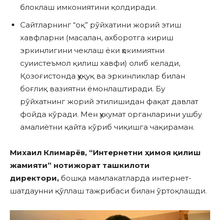
блоклаш имкониятини қолдиради.
Сайтларнинг “оқ” рўйхатини жорий этиш
хавфларни (масалан, ахборотга кириш
эркинлигини чеклаш ёки ҳокимиятни
суиистеъмол қилиш хавфи) олиб келади,
Қозоғистонда ҳуқуқ ва эркинликлар билан
боғлиқ вазиятни ёмонлаштиради. Бу
рўйхатнинг жорий этилишидан фақат давлат
фойда кўради. Мен ҳукумат органларини ушбу
амалиётни қайта кўриб чиқишга чақираман.
Михаил Климарёв
,
“Интернет
ни ҳимоя қилиш
жамияти
” нотижорат ташкилоти
директори
,
бошқа мамлакатларда интернет-
шатдаунни қўллаш тажрибаси билан ўртоқлашди.