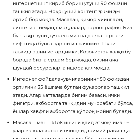
интернетнинг кириб бориш улуши 90 фоизни
ташкил этади. Ноқонуний контент ҳажми ҳам
ортиб бормоқда. Масалан, қимор ўйинлари,
синтетик гиёҳванд моддалар, порнография. Биз
бунга ҳар куни дуч келамиз ва давлат органи
сифатида бунга қарши ишлаяпмиз. Шуни
таъкидлашни истардимки, Қозоғистон халқи бу
борада бизга ёрдам бермоқда, бизни ана
шундай ресурсларга ишора қилмоқда.
Интернет фойдаланувчиларининг 50 фоиздан
ортиғини 35 ёшгача бўлган фуқаролар ташкил
этади. Агар катталарда билим базаси, ички
фильтри, ахборотга танқидий муносабати бўлса,
ёшлар хавфли ахборотга кўпроқ мойил бўлади.
Масалан, мен TikTok ишини қайд этмоқчиман –
улар ваколатхонани очишди, доимий равишда
шу ерда ва контекстда ҳозир бўлган вакилни