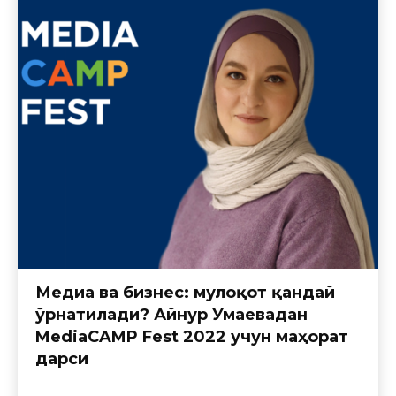
Медиа ва бизнес: мулоқот қандай
ўрнатилади? Айнур Умаевадан
MediaCAMP Fest 2022 учун маҳорат
дарси