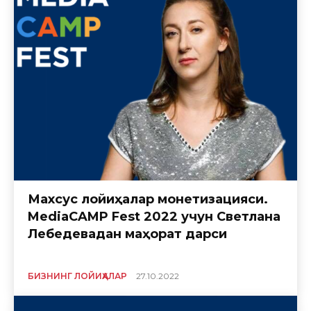
Махсус лойиҳалар монетизацияси.
MediaCAMP Fest 2022 учун Светлана
Лебедевадан маҳорат дарси
БИЗНИНГ ЛОЙИҲАЛАР
27.10.2022