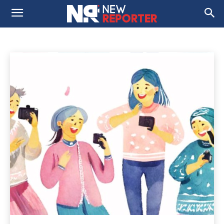
БИЗНИНГ ЛОЙИҲАЛАР
Без рубрики
Вебинар
Воқеа
Имкониятлар
Домой
Бизнинг лойиҳалар