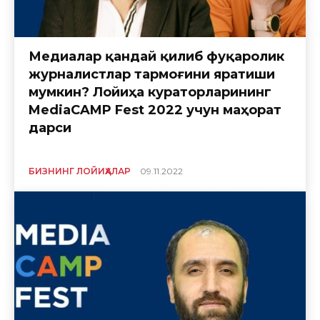
Медиалар қандай қилиб фуқаролик
журналистлар тармоғини яратиши
мумкин? Лойиҳа кураторларининг
MediaCAMP Fest 2022 учун маҳорат
дарси
БИЗНИНГ ЛОЙИҲАЛАР
09.11.2022