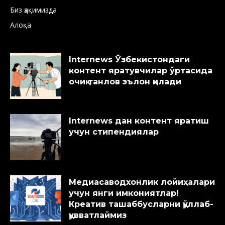
Биз ҳақимизда
Алоқа
Internews Ўзбекистондаги
контент яратувчилар ўртасида
очиқ танлов эълон қилади
Internews дан контент яратиш
учун стипендиялар
Медиасаводхонлик лойиҳалари
учун янги имкониятлар!
Креатив ташаббусларни қўллаб-
қувватлаймиз