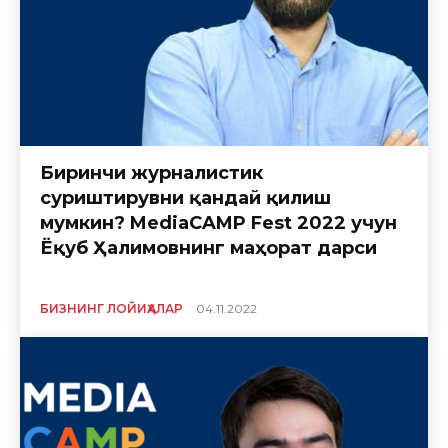
Биринчи журналистик
суриштирувни қандай қилиш
мумкин? MediaCAMP Fest 2022 учун
Ёқуб Ҳалимовнинг маҳорат дарси
БИЗНИНГ ЛОЙИҲАЛАР
04.11.2022