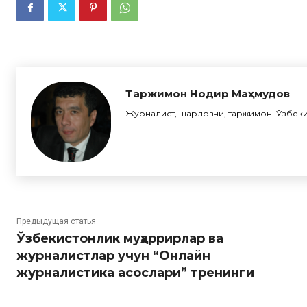
Таржимон Нодир Маҳмудов
Журналист, шарҳловчи, таржимон. Ўзбек
Предыдущая статья
Ўзбекистонлик муҳаррирлар ва
журналистлар учун “Онлайн
журналистика асослари” тренинги