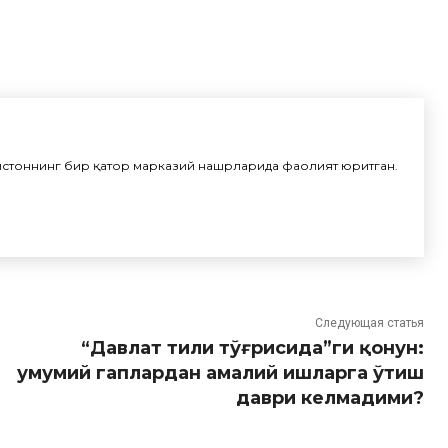
истоннинг бир қатор марказий нашрларида фаолият юритган.
Следующая статья
“Давлат тили тўғрисида”ги қонун:
умумий гаплардан амалий ишларга ўтиш
даври келмадими?