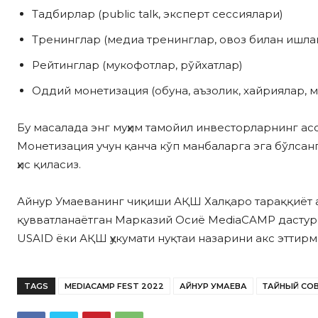
Тадбирлар (public talk, эксперт сессиялари)
Тренинглар (медиа тренинглар, овоз билан ишла
Рейтинглар (мукофотлар, рўйхатлар)
Оддий монетизация (обуна, аъзолик, хайриялар, 
Бу масалада энг муҳим тамойил инвесторларнинг а
Монетизация учун қанча кўп манбаларга эга бўлсан
ҳис қиласиз.
Айнур Умаеванинг чиқиши АҚШ Халқаро тараққиёт а
қувватланаётган Марказий Осиё MediaCAMP дастур
USAID ёки АҚШ ҳукумати нуқтаи назарини акс эттир
TAGS
MEDIACAMP FEST 2022
АЙНУР УМАЕВА
ТАЙНЫЙ СО