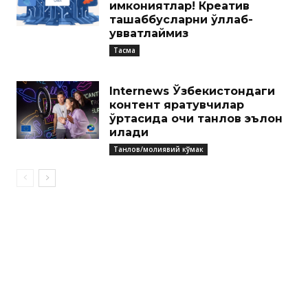
имкониятлар! Креатив
ташаббусларни қўллаб-
қувватлаймиз
Тасма
Internews Ўзбекистондаги
контент яратувчилар
ўртасида очиқ танлов эълон
қилади
Танлов/молиявий кўмак