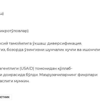
ш)
микротўловлар)
сосий тамойилига ўхшаш: диверсификация.
гиз, бозорда ўзингизни шунчалик кучли ва ишончли
гентлиги (USAID) томонидан қўллаб-
и доирасида бўлди. Маърузачиларнинг фикрлари
маслиги мумкин.
ВЕТНИК