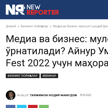
MORE
Домой
Бизнинг лойиҳалар
Медиа ва бизнес: мулоқот қандай ўрн
Медиа ва бизнес: муло
ўрнатилади? Айнур 
Fest 2022 учун маҳор
БИЗНИНГ ЛОЙИҲАЛАР
ВЕБИНАР
19.10.2022
MUALLIF:
ТАРЖИМОН НОДИР МАҲМУДОВ