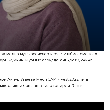
ўпроқ медиа мутахассислар керак. Ишбилармонлар
лари мумкин. Муаммо алоқада, аниқроғи, унинг
бари Айнур Умаева MediaCAMP Fest 2022 нинг
амкорликни бошлаш ҳақида гапирди. “Янги