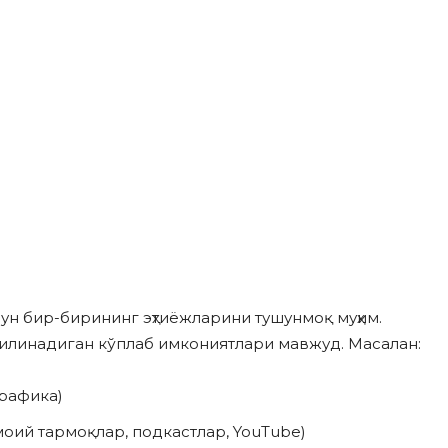
ун бир-бирининг эҳтиёжларини тушунмоқ муҳим.
қилинадиган кўплаб имкониятлари мавжуд. Масалан:
графика)
оий тармоқлар, подкастлар, YouTube)