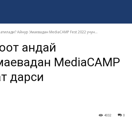
атилади? Айнур Умаевадан MediaCAMP Fest 2022 учун...
қот қандай
Умаевадан MediaCAMP
ат дарси
4032
0