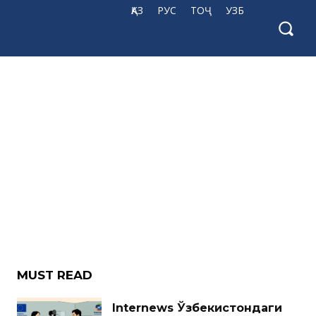
ҚАЗ
РУС
ТОҶ
УЗБ
MUST READ
Internews Ўзбекистондаги