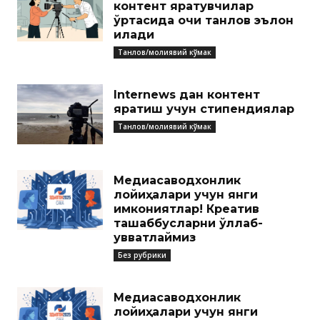
контент яратувчилар
ўртасида очиқ танлов эълон
қилади
Танлов/молиявий кўмак
Internews дан контент
яратиш учун стипендиялар
Танлов/молиявий кўмак
Медиасаводхонлик
лойиҳалари учун янги
имкониятлар! Креатив
ташаббусларни қўллаб-
қувватлаймиз
Без рубрики
Медиасаводхонлик
лойиҳалари учун янги