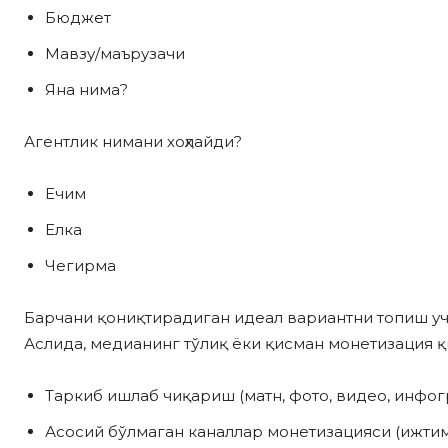
Бюджет
Мавзу/маърузачи
Яна нима?
Агентлик нимани хоҳлайди?
Ечим
Елка
Чегирма
Барчани қониқтирадиган идеал вариантни топиш уч
Аслида, медианинг тўлиқ ёки қисман монетизация 
Таркиб ишлаб чиқариш (матн, фото, видео, инфо
Асосий бўлмаган каналлар монетизацияси (ижтим