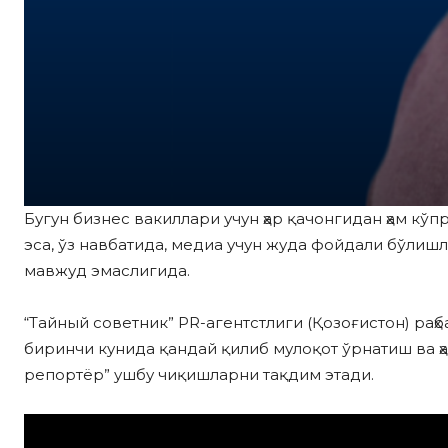
Бугун бизнес вакиллари учун ҳар қачонгидан ҳам к
эса, ўз навбатида, медиа учун жуда фойдали бўлиш
мавжуд эмаслигида.
“Тайный советник” PR-агентстлиги (Қозоғистон) раҳ
биринчи кунида қандай қилиб мулоқот ўрнатиш ва ҳ
репортёр” ушбу чиқишларни тақдим этади.