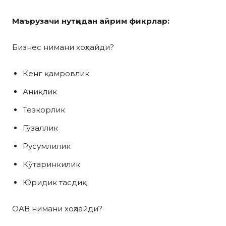
Маърузачи нутқидан айрим фикрлар:
Бизнес нимани хоҳлайди?
Кенг қамровлик
Аниқлик
Тезкорлик
Гўзаллик
Русумлилик
Кўтаринкилик
Юридик тасдиқ
ОАВ нимани хоҳлайди?