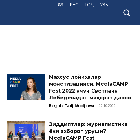
ҚАЗ
РУС
ТОҶ
УЗБ
Махсус лойиҳалар
монетизацияси. MediaCAMP
Fest 2022 учун Светлана
Лебедевадан маҳорат дарси
Bargida Tadjikhodjaeva
-
27.10.2022
Зиддиятлар: журналистика
ёки ахборот уруши?
MediaCAMP Fest