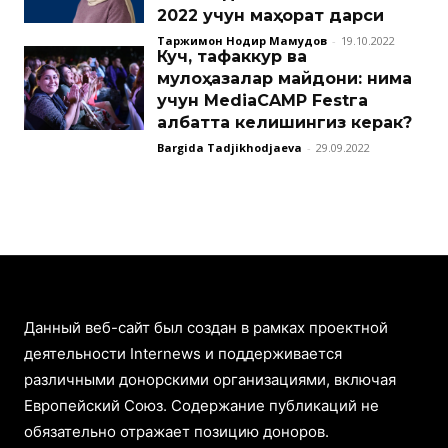
2022 учун маҳорат дарси
Таржимон Нодир Маҳмудов
-
19.10.2022
Куч, тафаккур ва
мулоҳазалар майдони: нима
учун MediaCAMP Festга
албатта келишингиз керак?
Bargida Tadjikhodjaeva
-
29.09.2022
Данный веб-сайт был создан в рамках проектной
деятельности Internews и поддерживается
различными донорскими организациями, включая
Европейский Союз. Содержание публикаций не
обязательно отражает позицию доноров.