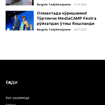
Bargida Tadjikhodjaeva
-
12.10.2022
Олмаотада кўришамиз!
Тўртинчи MediaCAMP Festга
рўйхатдан ўтиш бошланди
Bargida Tadjikhodjaeva
-
28.07.2022
ЁҚАДИ
Биз ҳақимизда
Алоқа