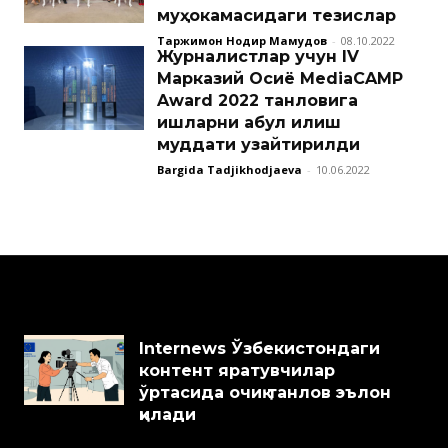
муҳокамасидаги тезислар
Таржимон Нодир Маҳмудов
-
08.10.2022
Журналистлар учун IV
Марказий Осиё MediaCAMP
Award 2022 танловига
ишларни қабул қилиш
муддати узайтирилди
Bargida Tadjikhodjaeva
-
10.06.2022
Internews Ўзбекистондаги
контент яратувчилар
ўртасида очиқ танлов эълон
қилади