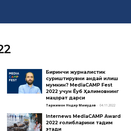
22
Биринчи журналистик
суриштирувни қандай қилиш
мумкин? MediaCAMP Fest
2022 учун Ёқуб Ҳалимовнинг
маҳорат дарси
Таржимон Нодир Маҳмудов
-
04.11.2022
Internews MediaCAMP Award
2022 ғолибларини тақдим
этади