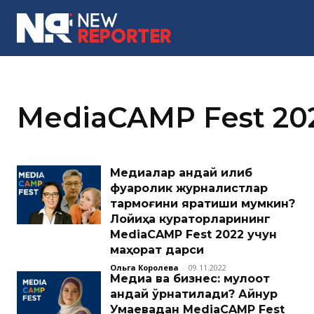
MORE
MediaCAMP Fest 20
Медиалар қандай қилиб
фуқаролик журналистлар
тармоғини яратиши мумкин?
Лойиҳа кураторларининг
MediaCAMP Fest 2022 учун
маҳорат дарси
Ольга Королева
-
09.11.2022
Медиа ва бизнес: мулоқот
қандай ўрнатилади? Айнур
Умаевадан MediaCAMP Fest