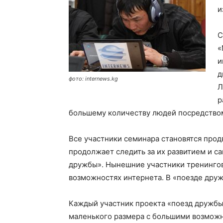
и
С
«
и
д
фото: internews.kg
Л
р
большему количеству людей посредство
Все участники семинара становятся про
продолжает следить за их развитием и с
дружбы». Нынешние участники тренингов
возможностях интернета. В «поезде друж
Каждый участник проекта «поезд дружбы
маленького размера с большими возможно