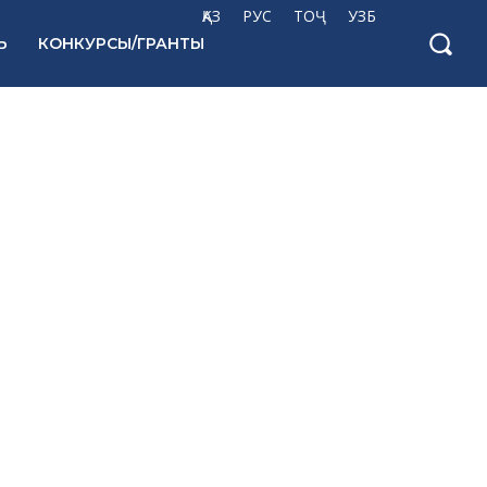
ҚАЗ
РУС
ТОҶ
УЗБ
Ь
КОНКУРСЫ/ГРАНТЫ