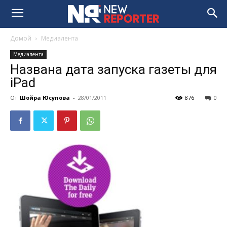
Домой
Медиалента
Медиалента
Названа дата запуска газеты для
iPad
От
Шойра Юсупова
-
28/01/2011
876
0