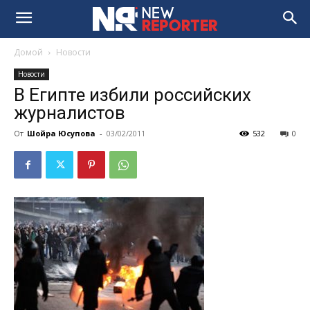
Домой
Новости
Новости
В Египте избили российских
журналистов
От
Шойра Юсупова
-
03/02/2011
532
0