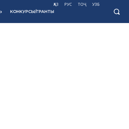
ҚАЗ
РУС
ТОҶ
УЗБ
Ь
КОНКУРСЫ/ГРАНТЫ