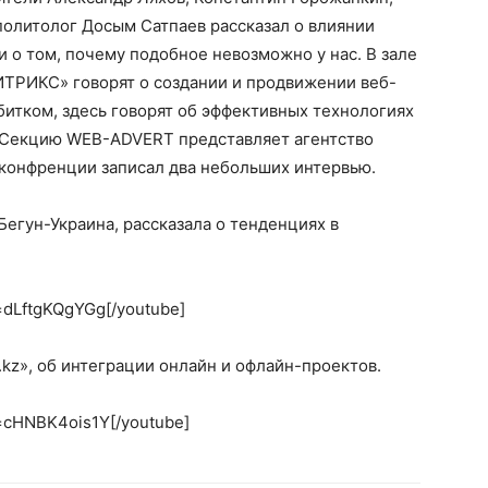
политолог Досым Сатпаев рассказал о влиянии
и о том, почему подобное невозможно у нас. В зале
ИТРИКС» говорят о создании и продвижении веб-
битком, здесь говорят об эффективных технологиях
 Секцию WEB-ADVERT представляет агентство
 конфренции записал два небольших интервью.
егун-Украина, рассказала о тенденциях в
=dLftgKQgYGg[/youtube]
.kz», об интеграции онлайн и офлайн-проектов.
=cHNBK4ois1Y[/youtube]