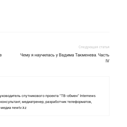
Следующая статья
в
Чему я научилась у Вадима Такменева. Часть
IV
Руководитель спутникового проекта ”ТВ-обмен” Internews
аконсультант, медиатренер, разработчик телеформатов,
 медиа newtv.kz