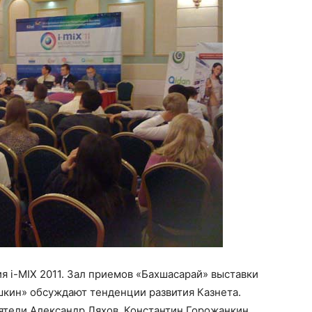
 i-MIX 2011. Зал приемов «Бахшасарай» выставки
ушкин» обсуждают тенденции развития Казнета.
ятели Александр Ляхов, Константин Горожанкин,