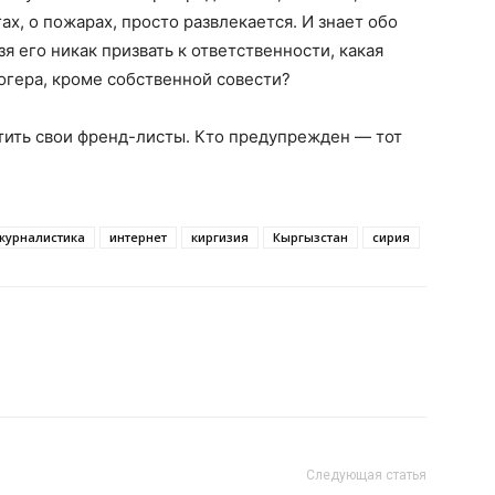
ах, о пожарах, просто развлекается. И знает обо
я его никак призвать к ответственности, какая
огера, кроме собственной совести?
стить свои френд-листы. Кто предупрежден — тот
журналистика
интернет
киргизия
Кыргызстан
сирия
Следующая статья