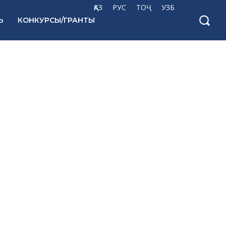
ҚАЗ
РУС
ТОҶ
УЗБ
Ь
КОНКУРСЫ/ГРАНТЫ