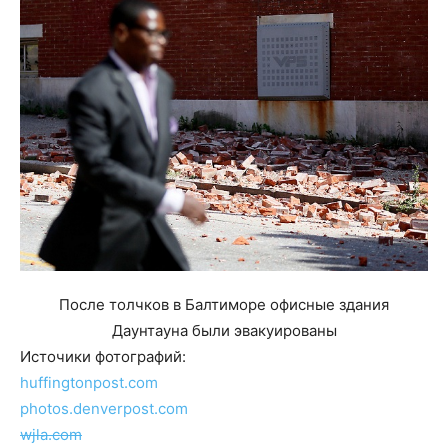
После толчков в Балтиморе офисные здания
Даунтауна были эвакуированы
Источики фотографий:
huffingtonpost.com
photos.denverpost.com
wjla.com