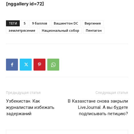
[nggallery id=72]
ТЕГИ
5
9 баллов
Вашингтон DC
Виргиния
землетрясение
Национальный собор
Пентагон
Предыдущая статья
Следующая статья
Узбекистан. Как
В Казахстане снова закрыли
журналистам избежать
LiveJournal. А вы будете
задержаний
подписывать петицию?