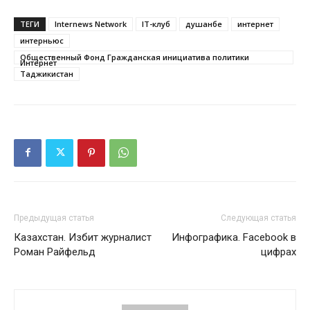
ТЕГИ
Internews Network
IT-клуб
душанбе
интернет
интерньюс
Общественный Фонд Гражданская инициатива политики
Интернет
Таджикистан
Предыдущая статья
Следующая статья
Казахстан. Избит журналист
Инфографика. Facebook в
Роман Райфельд
цифрах