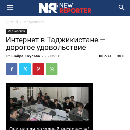
Домой
Медиалента
Медиалента
Интернет в Таджикистане —
дорогое удовольствие
От
Шойра Юсупова
-
25/10/2011
2241
0