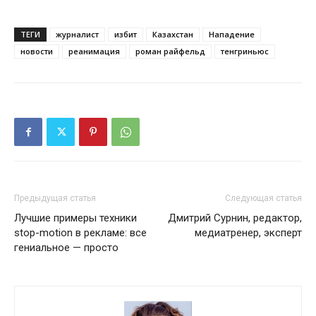
ТЕГИ
журналист
избит
Казахстан
Нападение
новости
реанимация
роман райфельд
тенгриньюс
Предыдущая статья
Следующая статья
Лучшие примеры техники
Дмитрий Сурнин, редактор,
stop-motion в рекламе: все
медиатренер, эксперт
гениальное — просто