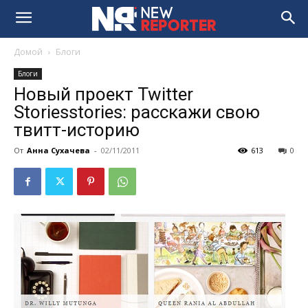
Домой
Блоги
Блоги
Новый проект Twitter
Storiesstories: расскажи свою
твитт-историю
От
Анна Сухачева
-
02/11/2011
613
0