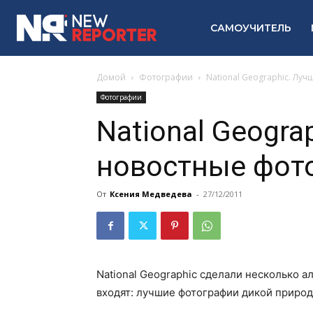
САМОУЧИТЕЛЬ
Домой
Фотографии
National Geographic. Лу
Фотографии
National Geogra
новостные фото
От
Ксения Медведева
-
27/12/2011
National Geographic сделали несколько а
входят: лучшие фотографии дикой природы