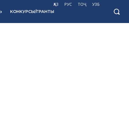
ҚАЗ
РУС
ТОҶ
УЗБ
Ь
КОНКУРСЫ/ГРАНТЫ