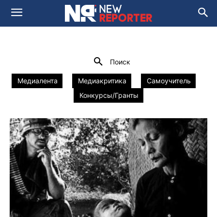
ФОТОГРАФИИ
Media and Social Innovation Lab
newsroom 2.0
Домой
Фотографии
Поиск
Медиалента
Медиакритика
Самоучитель
Конкурсы/Гранты