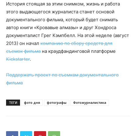
История стоящая за этим снимком, жизнь и работа
этого выдающегося журналиста станет основой
документального фильма, который будет снимать
автор книги «Кровавые алмазы» и друг Хондроса
документалист Грег Кэмпбелл. На этой неделе (август
2013) он начал
компанию по сбору средств для
съемок фильма
на краудфандинговой платформе
Kickstarter
.
Поддержать проект по съемкам документального
фильма
ТЕГИ
фото дня
фотографы
Фотожурналистика