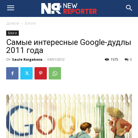
Домой
Блоги
Блоги
Самые интересные Google-дудлы
2011 года
От
Saule Korgakova
-
04/01/2012
1575
0