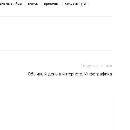
альные яйца
поиск
приколы
секреты гугл
Следующая статья
Обычный день в интернете. Инфографика