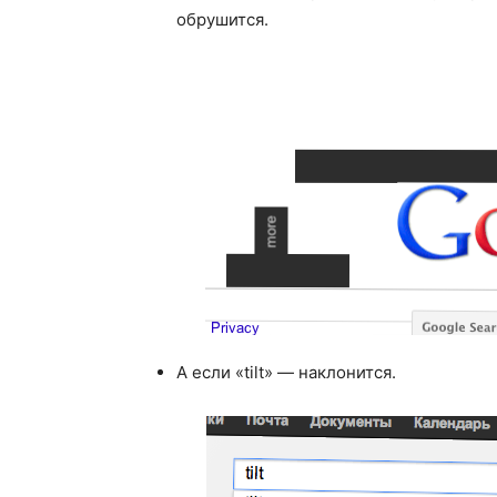
обрушится.
А если «tilt» — наклонится.