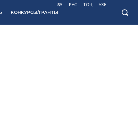
ҚАЗ
РУС
ТОҶ
УЗБ
Ь
КОНКУРСЫ/ГРАНТЫ