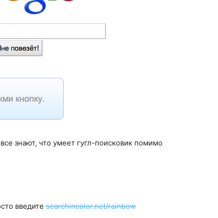
е все знают, что умеет гугл-поисковик помимо
осто введите
searchincolor.net/rainbow